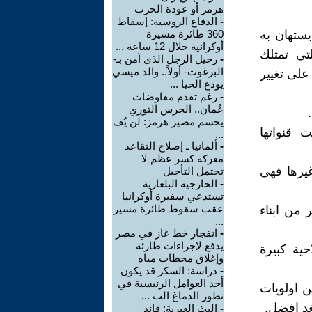
هرمز أو عودة الحرب
-
الدفاع الروسية: إسقاط
يستهان به
360 طائرة مسيرة
أوكرانية خلال 12 ساعة ...
تي تمتلك
-
رحيل الرجل الذي آمن بـ-
البرغوث- أولاً.. والد ميسي
على تغيير
يودع الحيا ...
-
رغم تقدم مفاوضات
عُمان.. الحرس الثوري
يحسم مصير هرمز: لن يُف
 قنواتها
...
-
ألمانيا ـ إصلاح التقاعد
معركة كسر عظم لا
يرها فهي
تحتمل التأجيل
-
الخارجية البلغارية
تستدعي سفيرة أوكرانيا
عقب سقوط طائرة مسير
 من ابناء
...
-
انفجار خط غاز في مصر
يدفع لإجراءات طارئة
ية كبيرة
وإغلاق محطات مياه
-
دراسة: السكر قد يكون
أحد العوامل الرئيسية في
ن اولويات
تطور الدماغ الب ...
دٍ افضل.
-
البث العبرية: قائد