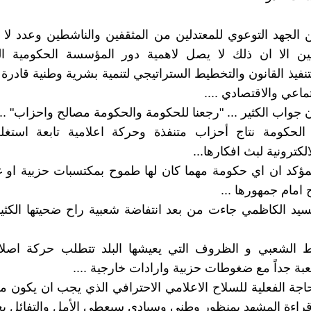
 الجهد التوعوي للمعتدلين من المثقفين والناشطين وعدد لا 
ين الا ان ذلك لا يصل لاهمية دور المؤسسة الحكومية ال
نفيذ القانون والتخطيط الستراتيجي لتنمية بشرية وطنية قادرة 
تماعي والاقتصادي ....
 جواب الكثير ... "رجعنا للحكومة والحكومة مصالح واحزاب" ...
لحكومة نتاج أحزاب متنفذة وحركة اعلامية تابعة استغلت
لكترونية لبث افكارها...
ؤكد ان اي حكومة مهما كان لها طموح بمكتسبات حزبية او غ
 امام جمهورها ...
يد الكاظمي جاءت من بعد انتفاضة شعبية راح ضحيتها الكثير
 الشعبي و الظروف التي يعيشها البلد تتطلب حركة اصلاح
عبة جداً مع ضغوطات حزبية وارادات خارجية ....
لحاجة الفعلية للسلاح الاعلامي الاحترافي الذي يجب ان يكون م
راءة المشهد بمنظور وطني وسيادي سيعطي الأمل والتفائل بغ