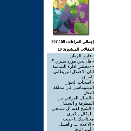
إجمالي القراءات: 307,159
المقالات المنشورة: 18
-
فاروا الوطن
-
هل نحن مورد بشري ؟
-
-مجلس ادارة الشامية
ابان الاحتلال البريطاني
للعراق -
-
اصحاب الجواز
الدبلوماسي في مملكة
النحل
-
النحال العراقي بين
المطرقة و السندان
-
الشيخ لفته آل شمخي
-
لوكال زاكيزي ...
محتاجيك يا حْبيِب
-
الاعلام .... والعسل
-
أمير النحل