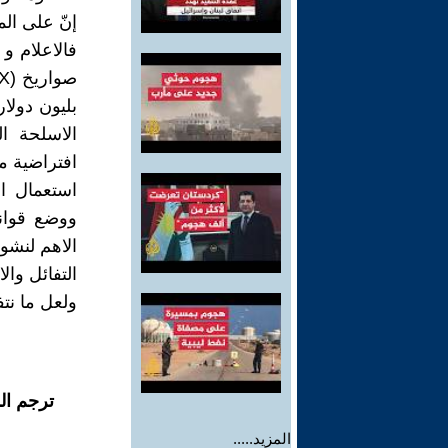
إنّ على ال
فالاعلام و
بليون دولار
الاسلحة ا
افتراضية م
استعمال ال
ووضع قوان
الاهم لنشوء
التفائل وال
ولعل ما نتف
ترجم ال
المزيد.....