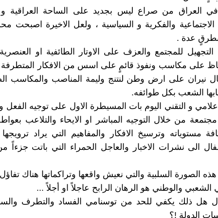
ي العراق من صراع ليس بجديد على الساحة العراقية و
الاجتماعية والفكرية و السياسية ، ولعل الاخيرة اصبحت مح
 بطرقٍ عدة .
التجهيل للمجتمع والعزف على الاوتار الطائفية او العنصري
فاظ على مكاسب ونفوذ قائمٍ على اسس من الافكار المتطرفة 
ال نيران على ارض وطن لنتنج وليمة المناصب والمكاسب الض
بها الشعب بكل طوائفه.
لاعلامي و التقني اليوم بات المسيطرة الاول على توجيه الفعل و
جتمعة من خلال التوجيه المباشر او الايحاء والتلاعب بعو
ة مستوياته وترسيخ الافكار والمفاهيم التي يراد ترويجها 
فال الى نشرات الاخبار والعاجل الحمراء التي باتت جزءاً 
هذه الصورة السلبية والتي نعيش واقعها وتراكماتها هناك تفاؤل
الشعبي والوطني هو الرهان الرابح عاجلاً او أجلاً ...
ل هل ذلك يكفي للحد من توسنامي الفساد والتطرف والسلب
ت الدولة !؟