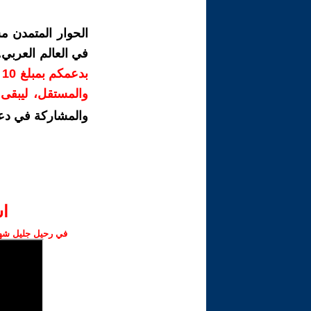
الحوار المتمدن م
في العالم العربي
ب
والمستقل، ليبقى ص
والمشاركة في دع
ا‫
في رحيل جليل شهبا