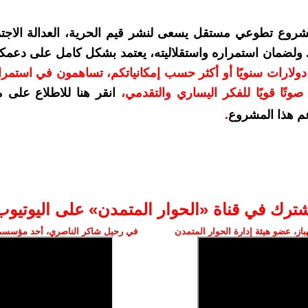
شروع تطوعي مستقل يسعى لنشر قيم الحرية، العدالة الاجتم
. ولضمان استمراره واستقلاليته، يعتمد بشكل كامل على دعمك
دعمكم بمبلغ 10 دولارات سنويًا أو أكثر حسب إمكانياتكم، تساهمون في استم
وتًا قويًا للفكر اليساري والتقدمي
،
انقر هنا للاطلاع على 
م هذا المشروع
.
شترك في قناة «الحوار المتمدن» على اليوتيوب
ز، عضو هيئة إدارة الحوار المتمدن
في رحيل شاكر الناصري، أحد مؤسسي 