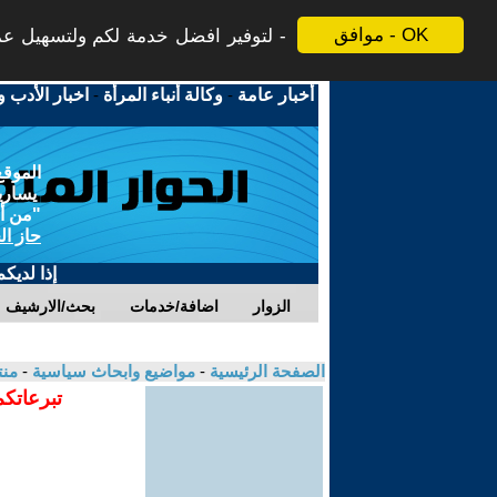
موافق - OK
لتوفير افضل خدمة لكم ولتسهيل عملي
أخبار عامة
-
وكالة أنباء المرأة
-
اخبار الأدب و
الموقع
يسارية
"من أج
حاز ال
إذا لديك
الزوار
اضافة/خدمات
بحث/الارشيف
الصفحة الرئيسية
-
مواضيع وابحاث سياسية
-
منت
تبرعاتكم