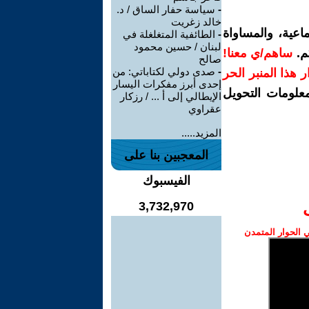
-
سياسة حفار الساق / د.
خالد زغريت
اعية، والمساواة
-
الطائفية المتغلغلة في
لبنان / حسين محمود
م.
ساهم/ي معنا!
صالح
-
صدى دولي لكتاباتي: من
رار هذا المنبر الحر
إحدى أبرز مفكرات اليسار
معلومات التحويل
الإيطالي إلى أ ... / رزكار
عقراوي
المزيد.....
المعجبين بنا على
الفيسبوك
3,732,970
الحوار المتمدن