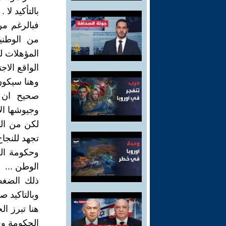
بالتأكيد لا .
فبالرغم من
من الوطني
المؤهلات لت
الواقع الاج
وهنا سيكون
صحيح ان ا
وجيوشها الا
لكن من الم
تجهد للنجاح
وحكومة الس
الوطن ...
ذلك الضغط
وبالتاكيد ص
هنا تبرز ا
الحكومة وق