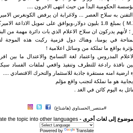
مؤسسة الحكومية البدأ من حيث انتهى الاخرون ....
 التفنن به سلاح العصر ... وﻻغرابة ان يرفض الكونغرس الامي
 ؛ لأنهم يدركون ان سلاح الاعلام الذي بات دائرة مهمة من البن
لمتاحة في يومنا، وهناك دول قزمية ركبت هذه الموجة ل
ؤثرة بواقع ما تملكة من وسائل اعلامية !
اعلام المدروس واعتماد لغة التسامح والاعتدال ما بين اف
ين نافذة رادعة للتطرف وتنفيذ واقعي لملفات الفساد سيكو
 ارضية امنه مستقرة جاذبة للاستثمار والتحرك الاقتصادي ....
ايجابية هو ما نملكة لتجنب واقع مؤلم
ائل به اليوم كائن في الغد .
#منتصر_الحسناوي (هاشتاغ)
موضوع إلى لغات أخرى -
ate the topic into other languages
Powered by
Translate