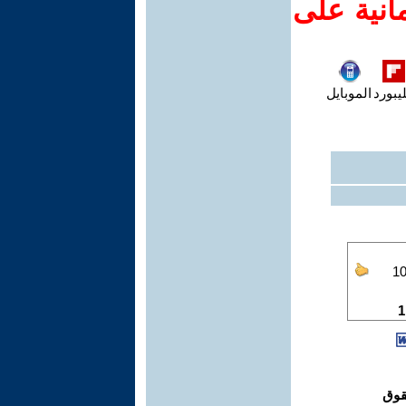
انية على
يبورد
الموبايل