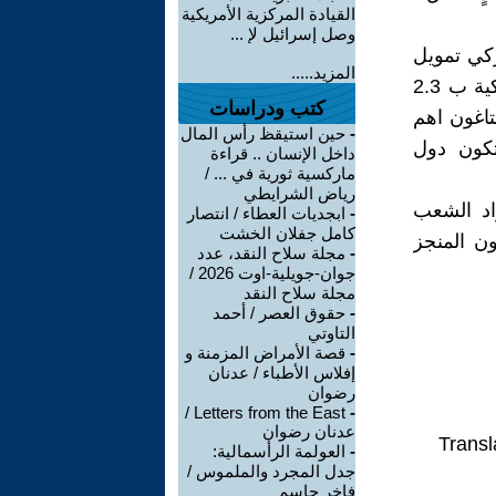
القيادة المركزية الأمريكية
وصل إسرائيل لإ ...
ركي تمويل
المزيد.....
صواريخ (M.X ) بمبلغ 1.8 بليون دولار،ويوافق على تمويل الاذاعة الاميركية ب 2.3
كتب ودراسات
تاغون اهم
-
حين استيقظ رأس المال
تكون دول
داخل الإنسان .. قراءة
ماركسية ثورية في ... /
رياض الشرايطي
راد الشعب
-
ابجديات العطاء / انتصار
كامل جفلان الخشت
ن المنجز
-
مجلة سلاح النقد، عدد
جوان-جويلية-اوت 2026 /
مجلة سلاح النقد
-
حقوق العصر / أحمد
التاوتي
-
قصة الأمراض المزمنة و
إفلاس الأطباء / عدنان
رضوان
Letters from the East /
-
عدنان رضوان
Transl
-
العولمة الرأسمالية:
جدل المجرد والملموس /
فاخر جاسم