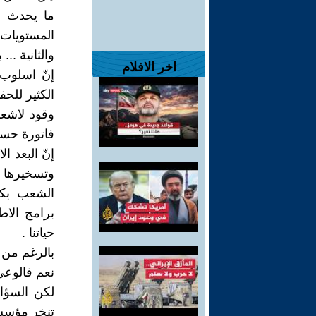
ما يحدث ف
المستويات 
والثانية ...
اخر الافلام
إنّ اسلوب 
الكثير للح
وقود لاشع
فاتورة حسا
إنّ البعد ا
وتسخيرها م
الشعب بكاف
برامج الاط
حياتنا .
بالرغم من 
نعم فالوعي 
لكن السؤا
تنخر مؤسسا