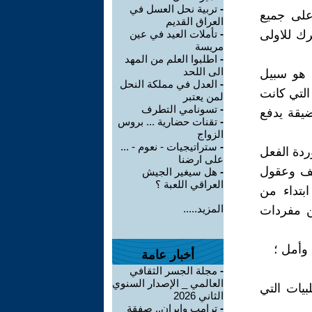
-
تربية نحل العسل في
على جميع
العراق القديم
رك للاولى
-
تأملات العيد في عين
مريسة
-
اطلبوا العلم من المهد
الى اللحد
ة هو سبيل
-
العدل في مملكة النحل
التي كانت
لمن يعتبر
-
تسونامي التطرف
يقة يدفع
-
تقنات حضارية ... بروس
الزواج
-
ستراتيجيات - نعوم - ...
ردة الفعل
على ارضنا
اطف وعقول
-
هل سيغير الجيش
العراقي اللعبة ؟
ابتداء من
المزيد.....
من مفردات
 وأمل ؛
أخبار عامة
-
مجلة الجسر الثقافي
العالمي _ الإصدار السنوي
يات التي
الثاني 2026
-
ترامب وإيران.. صفقة