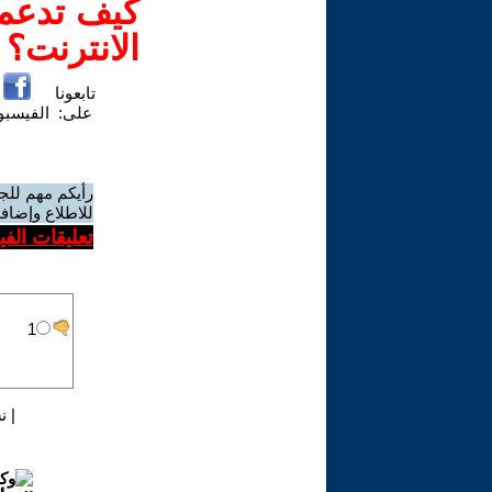
كيف تدعم-
الانترنت؟
تابعونا
على:
الفيسب
رأيكم مهم للج
للاطلاع وإضافة
تعليقات الف
|
ن