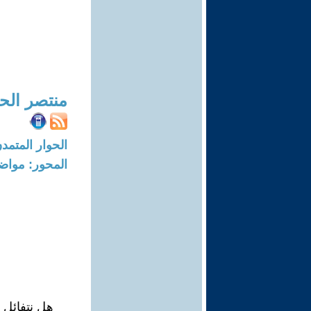
منتصر الح
الحوار المتمدن-العدد: 6604 - 20
المحور: مواض
هل نتفائل ب