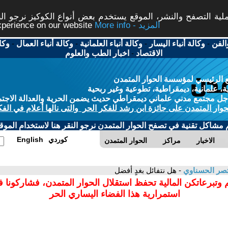
ة التصفح والنشر، الموقع يستخدم بعض أنواع الكوكيز نرجو النق
More info - المزيد
experience on our website
الفن
-
وكالة أنباء اليسار
-
وكالة أنباء العلمانية
-
وكالة أنباء العمال
-
وكا
الاقتصاد
-
اخبار الطب والعلوم
 الرئيسي لمؤسسة الحوار المتمدن
، علمانية، ديمقراطية، تطوعية وغير ربحية
ل مجتمع مدني علماني ديمقراطي حديث يضمن الحرية والعدالة الاجتم
حوار المتمدن على جائزة ابن رشد للفكر الحر والتى نالها أعلام في الفك
م مشاكل تقنية في تصفح الحوار المتمدن نرجو النقر هنا لاستخدام الموقع
كوردي
English
الاخبار
مراكز
الحوار المتمدن
صر الحسناوي
- هل نتفائل بغدٍ أفضل
 وتبرعاتكن المالية تحفظ استقلال الحوار المتمدن، فشاركونا 
استمرارية هذا الفضاء اليساري الحر