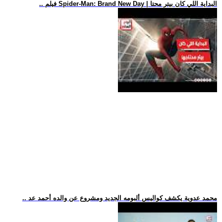
.. فيلم Spider-Man: Brand New Day | البداية اللي كان بيتر محتا
.. محمد عدوية يكشف كواليس ألبومه الجديد ومشروع عن والده أحمد عد