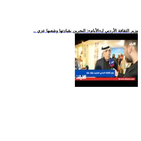
.. وزير الثقافة الأردني لـ«الأيام»: البحرين بقيادتها وشعبها عزي