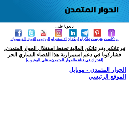
تابعونا على:
بودكاست
بنترست
تيلكرام
لينكدإن
الانستغرام
اليوتيوب
التويتر
الفيسبوك
تبرعاتكم وتبرعاتكن المالية تحفظ استقلال الحوار المتمدن،
فشاركونا في دعم استمرارية هذا الفضاء اليساري الحر
[اشترك في قناة ‫«الحوار المتمدن» على اليوتيوب]
الحوار المتمدن - موبايل
الموقع الرئيسي