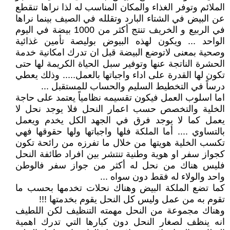
الملائم وتوفر الغذاء والمكان المناسب له لذا نراها تنقطع
عن البيض في الشتاء البارد وتقلله في الصيف بينما نراها
في الربيع و الخريف تنتج أكثر من 1000 بيضة في اليوم
الواحد ... ويكون لهذه البيوض بوليصة تأمين غذائية
وصحية بمعنى لاتوضع البيضة قبل ان تدرك امكانية خدمة
الحشرة الناتجة عنها وتوفير سبل الحياة الكريمة لها حتى
تكون لها القدرة على اداء واجباتها بالعمل..... وذلك يعطي
درساً في التخطيط السليم والحساب للمستقبل ...
اما اسلوب العمل فيكون تقسيمه نظامياً يعتمد على حاجة
الخلية والتخصص حسب اعمار النحل فلا يوجد نحل لا
يعمل كما لا يوجد فرق في الجهد الكل يخدم ويعمل
بالتساوي .... أما الملكة فلها واجباتها ولها حقوقها فهي
تكسب الخلية هويتها من خلال ما تفرزه من رائحة تكون
كجواز سفر او هوية وطنية تنتشر بين افراد طائفة النحل
فليس هناك من نحل له أكثر من جواز سفر فالوطن
واحد والولاء له فقط دون سواه ...
كما تضع الملكة البيض وهناك نحلات تخدمها بحسب ما
تقوم به من عمل وليس كل النحل يقوم بخدمتها !!!
وهناك مجموعة من النحل مهمته التنظيف لكن اللطيف
انه ينظف لصغار النحل دون كبارها التي تدرك اهمية