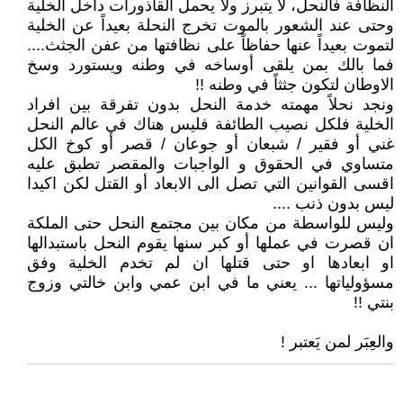
النظافة فالنحل، لا يتبرز ولا يحمل القاذورات داخل الخلية
وحتى عند الشعور بالموت تخرج النحلة بعيداً عن الخلية
لتموت بعيداً عنها حفاظاً على نظافتها من عفن الجثث....
فما بالك بمن يلقى أوساخه في وطنه ويستورد وسخ
الاوطان لتكون جثثاً في وطنه !!
ونجد نحلاً مهمته خدمة النحل بدون تفرقة بين افراد
الخلية فلكل نصيب الطائفة فليس هناك في عالم النحل
غني أو فقير / شبعان أو جوعان / قصر أو كوخ الكل
متساوي في الحقوق و الواجبات والمقصر تطبق عليه
اقسى القوانين التي تصل الى الابعاد أو القتل لكن اكيدا
ليس بدون ذنب ....
وليس للواسطة من مكان بين مجتمع النحل حتى الملكة
ان قصرت في عملها أو كبر سنها يقوم النحل باستبدالها
او ابعادها او حتى قتلها ان لم تخدم الخلية وفق
مسؤولياتها ... يعني ما في ابن عمي وابن خالتي وزوج
بنتي !!
والعِبَر لمن يَعتبر !