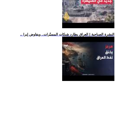
.. النشرة الصباحية | العراق يطارد شبكات المسيّرات.. ويفاوض إيرا