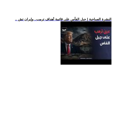
.. النشرة الصباحية | جبل الفأس على قائمة أهداف ترمب.. وإيران تش