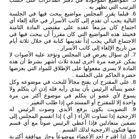
5. المواضيع الموجودة في دفتر المذكرات على حسب
الترتيب التي تظهر به .
6. قبلما يقرر المجلس مواضيع يبحث فيها في الجلسة
التالية يجب أن تقدم إلى كاتب الأسرار في حالة إلغاء أي
اجتماع كان مزمعاً عقده على مقتضى المادة الثامنة
فحينئذ هذه المواضيع التي كان مقرراً أن يبحث فيها في
الاجتماع التالي يجب إذاً تقديمها كتابة في خلال ثلاثة أيام
من تاريخ الإلغاء إلى كاتب الأسرار .
7. أي سؤال يعرض في المجلس وتؤخذ عليه الأصوات لا
يمكن عرضه مرة أخرى لمدة ثلاث أشهر بشرط أن هذه
المادة لا يسري مفعولها على الإطلاق للمواد التي يعرضها
حضرة الحاكم على الجلسة .
8. على المقترح ان يفتح مجالاً للبحث في موضوعه وكل
عضو يسأله الرئيس بأن يبدي رأيه فله إذن ان يتكلم ولا
يسوغ لأي عضو ان يتكلم في موضوع أكثر من مرة
واحدة إلا للمقترح أو المستدعي إذا طلب التغيير .
9. التصويت يكون برفع الأيدي وصوت الرئيس له
الارجحية إذا تساوت الآراء ( أي ) إذا انقسم المجلس إلى
نصفين متعادلين فإذا أعطي الرئيس صوتاً مع أي قسم
منها فتكون الارجحية لذلك القسم .
10. إذا اقترح احد الأعضاء موضوعاً وحاز موافقة أكثرية