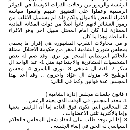
الرئيسة والرموز من رجالات الفرات الاوسط في الدوائر
الرسمية وعملوا على التضييق عليهم واتبعوا سياسة
الاغراء للبعض بالاموال ولكن ذلك لم يستميل الاغلب من
رموز العشائر لانهم كانوا اصلاً من ذوات المكانه المادية
الممتازة لذا كان امام المحتل سبيل اخر وهو الاغراء
بالسلطة وهذا ما كان...
و من محاولات التقرب المشهورة هي إقرار ما يسمى
بمجلس شورى الشامية المقر من حكومة الاحتلال ممثلة
بالحاكم البريطاني الميجر نور بري. وقد ضم له بعض
الشخصيات العشائرية والاجتماعية مثل 1- عبد الواحد ال
سكر 2- لفتة ال شمخي 3- نوري الياسري 4- محسن
ابوطبيخ 5- مزوك ال عوّاد واخرون .. وقد أعد لهذا
المجلس عدة قوانين وكما في التالي:
( قانون جلسات مجلس إدارة الشامية )
1. ينعقد المجلس في الوقت الذي يعينه الرئيس .
2. المجالس التي تكون فوق العادة إما أن الرئيس يعينها
وإما بالأكثرية ثلثي الاعضاوات .
3. إذا لم يوجد طلب على انعقاد شغل المجلس فالحاكم
السياسي له الحق في إلغاء الجلسة .