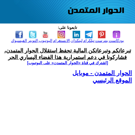
تابعونا على:
بودكاست
بنترست
تيلكرام
لينكدإن
الانستغرام
اليوتيوب
التويتر
الفيسبوك
تبرعاتكم وتبرعاتكن المالية تحفظ استقلال الحوار المتمدن،
فشاركونا في دعم استمرارية هذا الفضاء اليساري الحر
[اشترك في قناة ‫«الحوار المتمدن» على اليوتيوب]
الحوار المتمدن - موبايل
الموقع الرئيسي