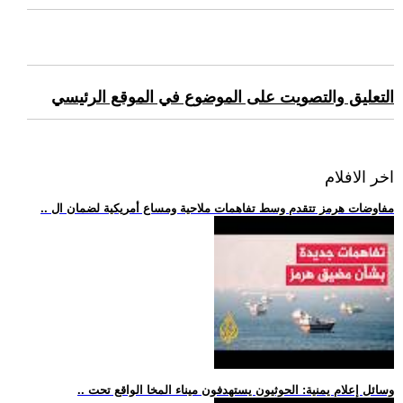
التعليق والتصويت على الموضوع في الموقع الرئيسي
اخر الافلام
.. مفاوضات هرمز تتقدم وسط تفاهمات ملاحية ومساع أمريكية لضمان ال
.. وسائل إعلام يمنية: الحوثيون يستهدفون ميناء المخا الواقع تحت