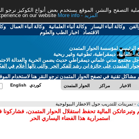
ة التصفح والنشر، الموقع يستخدم بعض أنواع الكوكيز نرجو النق
More info - المزيد
experience on our website
الفن
-
وكالة أنباء اليسار
-
وكالة أنباء العلمانية
-
وكالة أنباء العمال
-
وكا
الاقتصاد
-
اخبار الطب والعلوم
 الرئيسي لمؤسسة الحوار المتمدن
، علمانية، ديمقراطية، تطوعية وغير ربحية
ل مجتمع مدني علماني ديمقراطي حديث يضمن الحرية والعدالة الاجتم
حوار المتمدن على جائزة ابن رشد للفكر الحر والتى نالها أعلام في الفك
م مشاكل تقنية في تصفح الحوار المتمدن نرجو النقر هنا لاستخدام الموقع
كوردي
English
الاخبار
مراكز
الحوار المتمدن
ن
- تمرينات للتدريب حول الاخطار البيولوجية
 وتبرعاتكن المالية تحفظ استقلال الحوار المتمدن، فشاركونا 
استمرارية هذا الفضاء اليساري الحر