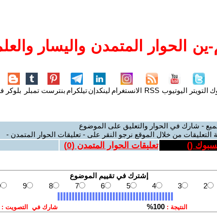
ين الحوار المتمدن واليسار والعلم
وك
التويتر
اليوتيوب
RSS
الانستغرام
لينكدإن
تيلكرام
بنترست
تمبلر
بلوكر
فل
ميع - شارك في الحوار والتعليق على الموضوع
 التعليقات من خلال الموقع نرجو النقر على - تعليقات الحوار المتمدن -
يسبوك (
)
تعليقات الحوار المتمدن (
0
)