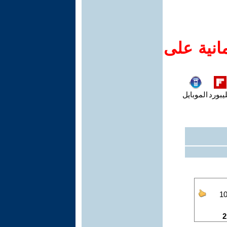
انية على
يبورد
الموبايل