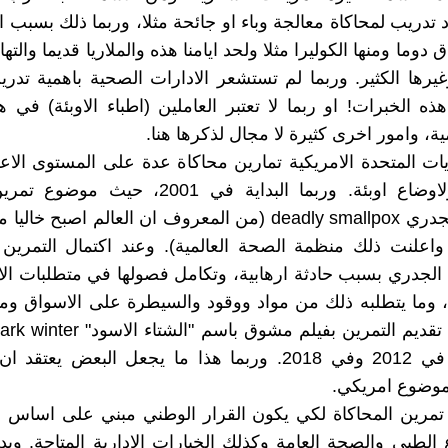
د تدريب لمحاكاة معالجة وباء او جائحة مثلا، وربما ذلك بسبب ال
ق دوما ومنها الكوليرا مثلا ولحد ايامنا هذه والملاريا قديما والته
يرها الكثير. وربما لم تستشعر الادارات الصحية باهمية تدري
ه الخبرات! او ربما لا تعتبر العاملين (اطباء الاوبئة) في ه
ة، وامور اخرى كثيرة لا مجال لذكرها هنا.
يات المتحدة الامريكية تمارين محاكاة عدة على المستوى الاعل
الادارية، ولاوضاع اوبئة. وربما البداية في 2001، 
لفيروس الجدري deadly smallpox (من المعروف ان العالم اصبح 
نذ 1980 واعلنت ذلك منظمة الصحة العالمية). وعند اكتمال التمرين
اء الجدري بسبب حادثة ارهابية، وتكامل فصولها في متطلبات ال
 وما يتطلبه ذلك من مواد ووقود والسيطرة على الاسواق وم
من صيغة في 2012 وفي 2018. وربما هذا ما يجعل البعض يعت
موضوع امريكي.
تمرين المحاكاة لكي يكون القرار الوطني مبني على اساس ا
الطبي والصحة العامة وكذلك الخيارات الادارية المتاحة. و