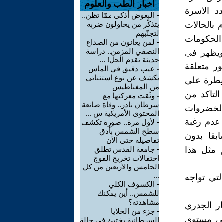
اخبار الطب والعلوم
د الاسرة
-
البعوض أذكى ممّا تظن..
 بالحالات
يتذكّر من يحاولون ضربه
لتجنّبهم
 الحكومات
-
لمن يعانون من الصداع
النصفي المزمن.. دراسة
 ويظهر في
حديثة تقدم الحل! ...
ور متعلقة
-
عيب دقيق في الماس
يكشف عن نوع استثنائي
يطرة على
من المغناطيس
التاكد من
-
وثّقت معركتها مع
سرطان نادر.. وفاة صانعة
 الخضروات
المحتوى الأمريكية س ...
 عدم رغبة
-
لأول مرة.. صورة تكشف
سطح الشمس بأدق
بقا بدون
تفاصيله حتى الآن
ق مثل هذا
-
جامعة القدس تطلق
احتفالات تخريج الفوج
الخامس والأربعين من كل
...
لتي تواجه
-
الكسوف الكلي
للشمس.. أين يمكنك
مشاهدته؟
Atlant وتناولت انتشار الجدري
-
جزء من الخلايا
لى مستوى
السرطانية يختبئ في حالة