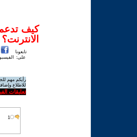
كيف تدعم-
الانترنت؟
تابعونا
على:
الفيسب
رأيكم مهم للج
للاطلاع وإضافة
تعليقات الف