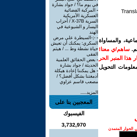
في يوم ما؟ / جواد بشارة
-
المركبة الفضائية
Transl
العسكرية الأمريكية
السرية X-37B / أحزاب
اليسار و الشيوعية في
الهند
-
‫-;-السيطرة على مرض
اعية، والمساواة
السكري: يمكنك أن تعيش
حياة نشطة وط ... / هيثم
م.
ساهم/ي معنا!
الفقى
رار هذا المنبر الحر
-
بعض الحقائق العلمية
الحديثة / جواد بشارة
معلومات التحويل
-
هل يمكننا إعادة هيكلة
أدمغتنا بشكل أفضل؟ /
مصعب قاسم عزاوي
المزيد.....
المعجبين بنا على
الفيسبوك
3,732,970
الحوار المتمدن