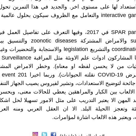
لاستعداد لها على مستوى اخر. والجديد في هذا التمرين تحول
تفاعلية interactive game والتعامل مع الظروف سيكون بحلول عال
ثم SPAR pandemic في 2017، وفيها التعرف على تفاصيل العم
surveillance والامراض المشتركة diseases
الجهات coordination والتشريع legislation والاستجابة والتح
ويتعل
يات من لا يحسن لفظه او معناه). وخطر الامراض المش
الانسا
ائحة لتوضيح الاستعدادات، وتشير لفيروس يصيب الجهاز التن
الالعاب بين الكبار والمراهقين يعطي للحالات معنى، ويحسن
المهن الا يعتبر التدريب على مثل الامور تسهيلا لحل اشك
ئة وتعجز االحيلة البلد. الا ان العقل العربي ومنه العر
 ويعتبر هذه الالعاب اشارة لمؤامرات.
#جواد_الديوان (هاشتاغ)