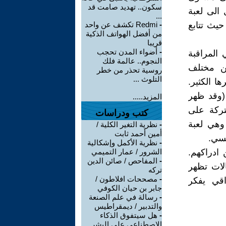
سكون.. تهديد صامت قد
 الى لعبة
...
مية حيث تتابع
-
Redmi تكشف عن واحد
من أفضل الهواتف الذكية
قريبا
-
أضواء المدن تحجب
ل في المراقبة
النجوم.. عالمة فلك
zoonotic  والتنسيق بين مختلف
روسية تحذر من خطر
التلوث ...
ضيرات وغيرها الكثير.
م منها المشاركون ادوات علم الاوبئة مثل المراقبة Surveillance (وقد ظهر
المزيد.....
تركة على
كتب ودراسات
ن (مرض COVID-19 نقلته الحيوانات). وربما اخيرا event 201 وهي لعبة
-
نظرية التغير الكلية /
أمين أحمد ثابت
فسي.
-
نظرية الأكمل وإشكالية
 ادراكهم.
الشرور / عمار التميمي
-
المفاحص / صائن الدين
الات تظهر
تركه
-
مصححات افلاطون /
اقي يفكر
جابر بن حيان الكوفي
-
رسالة في علم الصنعة
والتدبير / ديمقراطيس
-
هل سيتفوق الذكاء
الاصطناعي على البشر