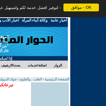
موافق - OK
لتوفير افضل خدمة لكم ولتسهيل عملي
أخبار عامة
-
وكالة أنباء المرأة
-
اخبار الأدب و
الموقع
يسارية
"من أج
حاز ال
إذا لديك
الزوار
اضافة/خدمات
بحث/الارشيف
الصفحة الرئيسية
-
الطب , والعلوم
-
جواد الديوا
تبرعاتكم