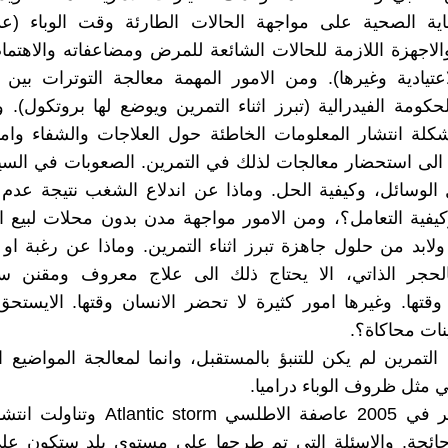
اية الصحية على مواجهة الحالات الطارئة وقت الوباء (عد
الاجهزة اللازمة للحالات الشائعة للمرض ومضاعفاته والاهتمام
اعتيادية وغيرها). ومن الامور المهمة معالجة التوترات بين
لحكومة الفيدرالية (تبرز اثناء التمرين ويوضع لها بروتكول).
كلة انتشار المعلومات الخاطئة حول العلاجات والشفاء وام
 الى استحضار معالجات لذلك في التمرين. الصعوبات في الس
 الوسائل، وكيفية الحل. وماذا عن اندلاع الشغب نتيجة عدم 
كيفية التعامل؟، ومن الامور مواجهة مدن بدون محلات لبيع
ولابد من حلول جاهزة تبرز اثناء التمرين. وماذا عن رغبة او
بالحجر الذاتي، الا يحتاج ذلك الى علاج معروف ومقنن سا
 وقتها. وغيرها امور كثيرة لا تحضر الانسان وقتها. الايستح
نات محاكاة؟.
لتمرين لم يكن للتنبؤ بالمستقبل، وانما لمعالجة المواضيع ا
 مثل ظروف الوباء دراميا.
وتمرين اخر في 2005 عاصفة الاطلسي ic storm
 جائحة. والاسئلة التي تم طرحها على مستوى بلد ستكون ع