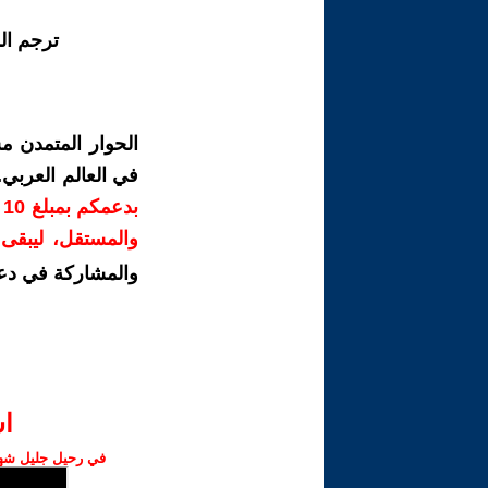
ترجم ال
الحوار المتمدن م
في العالم العربي
ب
والمستقل، ليبقى ص
والمشاركة في دع
ا‫
في رحيل جليل شهبا