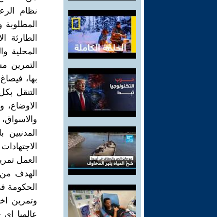
نظام الرع
المطلوبة و
الطارئة ال
المحلية وا
التمرين مش
بها، فيصاغ
التنقل بكل
الاوضاع، و
والاسواق، 
المدنيين 
الاجتهادات
العمل تمري
الهدف من ا
الحكومة في
عالميا اي