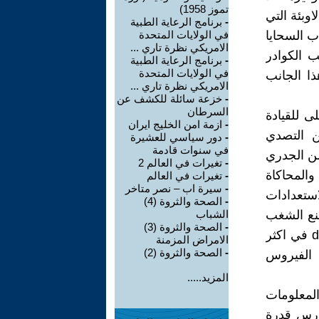
تموز 1958)
اوبئة التي
-
برنامج الرعاية الطبية
اب السحايا
في الولايات المتحدة
الامريكي نظرة تاري ...
ب الكوادر
-
برنامج الرعاية الطبية
في الولايات المتحدة
ذا الجانب
الامريكي نظرة تاري ...
-
خزعة سائلة للكشف عن
السرطان
ى للقيادة
-
ازمة امن الخليج ايران
حيث موضوع تمرين التصدي
-
دور سياسي للعشيرة
في سنوات قادمة
خاليا من الجدري
-
تغيرات في العالم 2
 والمحاكاة
-
تغيرات في العالم
-
سيرة اب – نصر متاخر
استعدادات
-
الصحة والثروة (4)
نع الشغب
الشباب
-
الصحة والثروة (3)
وغيرها، تم تقديم التمرين بفيلم مشوق باسم "الشتاء الاسود" dark winter في اكثر
الامراض المزمنة
-
الصحة والثروة (2)
قد ان الفيروس
المزيد.....
لمعلومات
يدرس قدرة