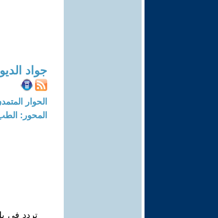
جواد الديو
الحوار المتمدن-العدد: 6528 - 0
المحور: الطب 
تردد في بل