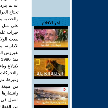
انه لم يترد
تجتاح العرا
والحصبة وغ
اخر الافلام
على مثل هذ
خبرات علمي
نفذت الولا
م
لاندلاع وب
والتحركات،
وانتشارها 
العمل في 
من القطاع 