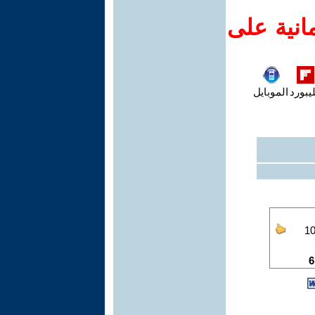
انية على
يبورد
الموبايل