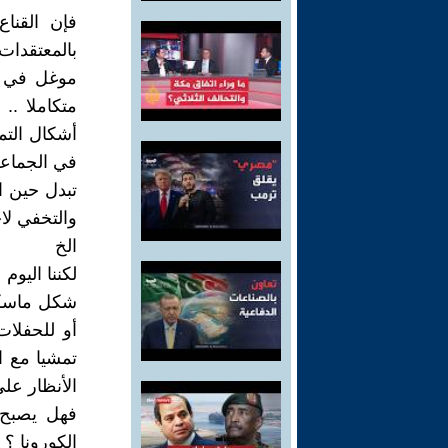
فإن القنا
بالمعتقدات
موغل في ال
متكاملا ..
أشكال التم
في الجماعة 
تبدل حين ا
والتخفي لا
الخ
لكننا اليو
شكل ماسكا
أو للحفلات
تمشيا مع 
الأنظار عل
فهل يصبح 
الكورونا ؟