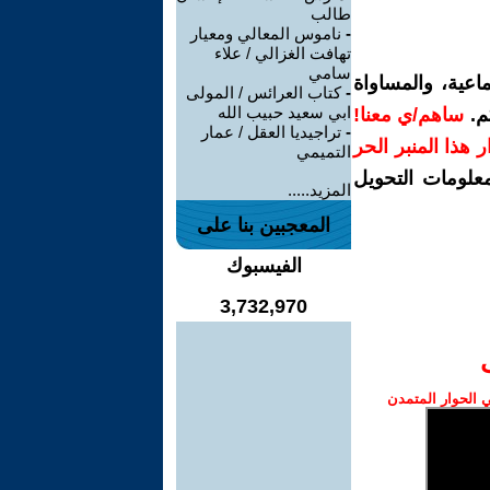
طالب
-
ناموس المعالي ومعيار
تهافت الغزالي / علاء
سامي
اعية، والمساواة
-
كتاب العرائس / المولى
ابي سعيد حبيب الله
م.
ساهم/ي معنا!
-
تراجيديا العقل / عمار
رار هذا المنبر الحر
التميمي
معلومات التحويل
المزيد.....
المعجبين بنا على
الفيسبوك
3,732,970
الحوار المتمدن