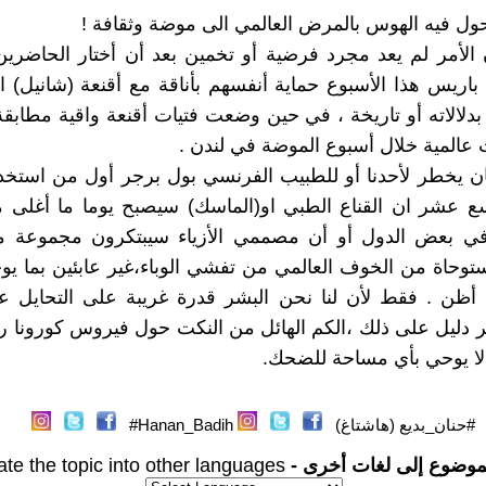
ول فيه الهوس بالمرض العالمي الى موضة وثقافة !
 الأمر لم يعد مجرد فرضية أو تخمين بعد أن أختار الحاضرين
ي باريس هذا الأسبوع حماية أنفسهم بأناقة مع أقنعة (شانيل) ا
 بدلالاته أو تاريخة ، في حين وضعت فتيات أقنعة واقية مطابقة
عالمية خلال أسبوع الموضة في لندن .
 يخطر لأحدنا أو للطبيب الفرنسي بول برجر أول من استخدم
سع عشر ان القناع الطبي او(الماسك) سيصبح يوما ما أغلى 
في بعض الدول أو أن مصممي الأزياء سيبتكرون مجموعة من
توحاة من الخوف العالمي من تفشي الوباء،غير عابئين بما ي
أظن . فقط لأن لنا نحن البشر قدرة غريبة على التحايل عل
ر دليل على ذلك ،الكم الهائل من النكت حول فيروس كورونا ر
 لا يوحي بأي مساحة للضحك.
#حنان_بديع (هاشتاغ)
Hanan_Badih#
موضوع إلى لغات أخرى -
ate the topic into other languages