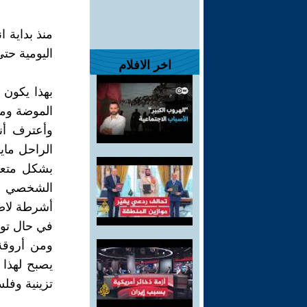
منذ بداية 
اليومية حت
اخر الافلام
بهذا يكون 
الموضة ومو
وأعترف أن
الراحل ماي
بشكل متعم
الشخصي كا
أشرطة لاصق
في حال توق
ومن أروقة 
يصبح لهذا 
تزينية وفلس