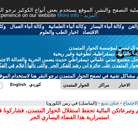
ة التصفح والنشر، الموقع يستخدم بعض أنواع الكوكيز نرجو النق
More info - المزيد
experience on our website
الفن
-
وكالة أنباء اليسار
-
وكالة أنباء العلمانية
-
وكالة أنباء العمال
-
وكا
الاقتصاد
-
اخبار الطب والعلوم
 الرئيسي لمؤسسة الحوار المتمدن
، علمانية، ديمقراطية، تطوعية وغير ربحية
ل مجتمع مدني علماني ديمقراطي حديث يضمن الحرية والعدالة الاجتم
حوار المتمدن على جائزة ابن رشد للفكر الحر والتى نالها أعلام في الفك
م مشاكل تقنية في تصفح الحوار المتمدن نرجو النقر هنا لاستخدام الموقع
كوردي
English
الاخبار
مراكز
الحوار المتمدن
لاجتماع
-
حنان بديع
- (الماسك) في زمن الكورونا
 وتبرعاتكن المالية تحفظ استقلال الحوار المتمدن، فشاركونا 
استمرارية هذا الفضاء اليساري الحر