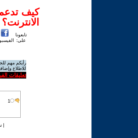
كيف تدعم-
الانترنت؟
تابعونا
على:
الفيسب
رأيكم مهم للج
للاطلاع وإضافة
تعليقات الف
|
ن