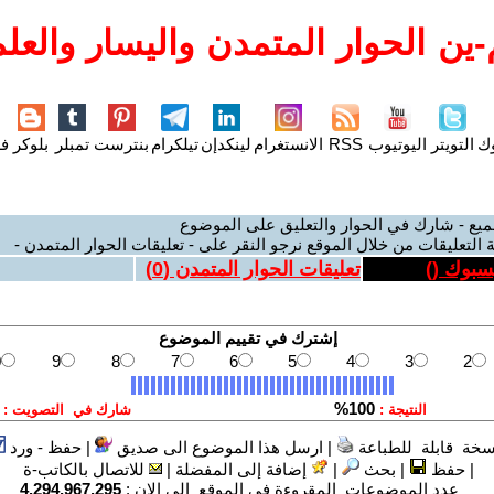
ين الحوار المتمدن واليسار والعلم
وك
التويتر
اليوتيوب
RSS
الانستغرام
لينكدإن
تيلكرام
بنترست
تمبلر
بلوكر
فل
ميع - شارك في الحوار والتعليق على الموضوع
 التعليقات من خلال الموقع نرجو النقر على - تعليقات الحوار المتمدن -
يسبوك (
)
تعليقات الحوار المتمدن (
0
)
سخة قابلة للطباعة
|
ارسل هذا الموضوع الى صديق
|
حفظ - ورد
|
حفظ
|
بحث
|
إضافة إلى المفضلة
|
للاتصال بالكاتب-ة
عدد الموضوعات المقروءة في الموقع الى الان :
4,294,967,295