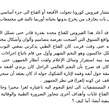
انتشار فيروس كورونا تحولت الأقنعة أو القناع الى جزء أساسي 
ى بات يجازف من يخرج بدونها بحياته أوربما بالنبذ في مجتمعات!
قد أعاد هذا الفيروس للقناع مجده بقدرة قادر حتى تسلل ا
اقع التسوق التي أصبحت تعرضه بتصاميم وألوان وأشكال مختل
ه حتى وقت قريب كان القناع الطبي يذكرني بمغني البوب 
كل جاكسون وهو النجم الشهير وأول من قام باتباع اجراءات غ
د بنية استفزاز وسائل الإعلام ولفت أنظار الجمهور، حتى 
ن قد صرح بأن النجم العالمي الراحل كان يرتدي أقنعة ط
ة حول أنفه وفمه لإثارة الشكوك حوله اذ كان يعتقد أن سح
ف عن كونه (لغزا) في نظر الجمهور ..
المستشفيات الى لجؤ النجوم اليه باعتباره لغزا محيرا وجا
القناع غايات وأهداف أخرى تتجاوز الضرورة الطبية والوقائية ب
فية أيضا، أما كيف ؟