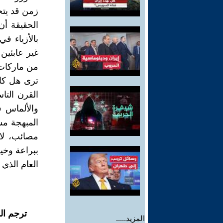
زمن قد يتح
الحقيقة أن
بالأزياء ف
غير عابئين
من ماركات 
ترى هل كان
القرن التا
والألماس 
المبهجة مس
مصائب، لا 
ببراعة وخي
العام الذي
ترجم ال
المزيد.....