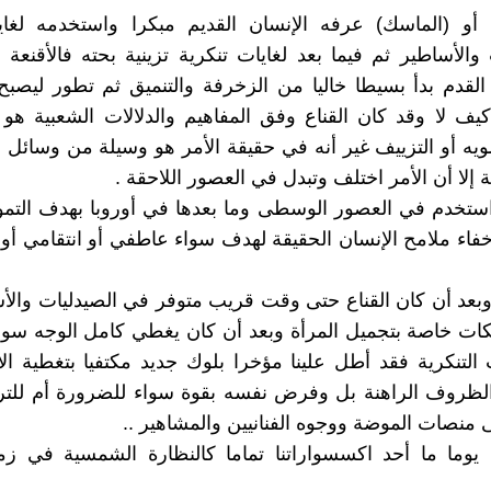
ع أو (الماسك) عرفه الإنسان القديم مبكرا واستخدمه لغاي
 والأساطير ثم فيما بعد لغايات تنكرية تزينية بحته فالأقنع
قدم بدأ بسيطا خاليا من الزخرفة والتنميق ثم تطور ليصبح 
 كيف لا وقد كان القناع وفق المفاهيم والدلالات الشعبية 
ويه أو التزييف غير أنه في حقيقة الأمر هو وسيلة من وسائل إذ
إلا أن الأمر اختلف وتبدل في العصور اللاحقة .
ستخدم في العصور الوسطى وما بعدها في أوروبا بهدف التموي
خفاء ملامح الإنسان الحقيقة لهدف سواء عاطفي أو انتقامي أو
م وبعد أن كان القناع حتى وقت قريب متوفر في الصيدليات وال
ت خاصة بتجميل المرأة وبعد أن كان يغطي كامل الوجه سواء
 التنكرية فقد أطل علينا مؤخرا بلوك جديد مكتفيا بتغطية ال
الظروف الراهنة بل وفرض نفسه بقوة سواء للضرورة أم للتر
ى منصات الموضة ووجوه الفنانيين والمشاهير ..
يوما ما أحد اكسسواراتنا تماما كالنظارة الشمسية في زم