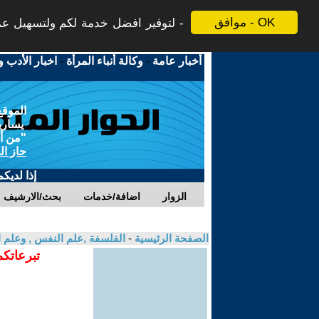
موافق - OK
لتوفير افضل خدمة لكم ولتسهيل عملي
أخبار عامة
-
وكالة أنباء المرأة
-
اخبار الأدب و
الموقع
يسارية
"من أج
حاز ال
إذا لديك
الزوار
اضافة/خدمات
بحث/الارشيف
الصفحة الرئيسية
-
الفلسفة ,علم النفس , وعلم ا
تبرعاتكم