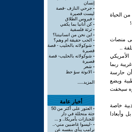
إنسان
-
جرحي النازف -قصة
ليست قصيرة
من الحياة
-
فيروس الطلاق
-
كن أنانيا بما يكفي
-
ثرثة فلسفية
-
اين نحن من انسانيتنا؟
لى منصات
-
الحب حقيقة ام وهم؟
-
شوكولاته بالحليب - قصة
فة ..
قصيرة
الأمريكي
-
شوكولاته بالحليب- قصة
قصيرة
ريبة ربما
-
شعر
-
الانوثة سؤ حظ
أن حارسة
بية ويضع
المزيد.....
ره سيخفت
أخبار عامة
ذبية خاصة
-
العثور على أكثر من 50
ل وأبعادا
جثة متحللة في دار
للجنازات بأمريكا.. و ...
-
-ليسوا غاضبين مني-..
ترامب ينأى بنفسه عن