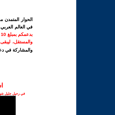
الحوار المتمدن م
في العالم العربي
ب
والمستقل، ليبقى ص
والمشاركة في دع
ا‫
في رحيل جليل شهبا