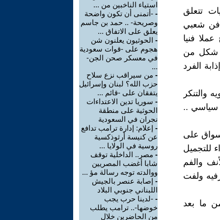
استياء الناخبين من ...
ات تتعلق
-
-أتمنى أن تكون واضحة
وصريحة- .. حمد بن جاسم
ة فن شعبي
يعلق على الاتفاق ...
عملا فنيا
-
الحوثيون يعلنون شن
هجوم على -قوات سعودية
هو شكل من
في معسكر صحن الجن-
ابة الفرد
...
-
من سيراقب نزع سلاح
حزب الله؟ لبنان وإسرائيل
ه والتنكر
يتفقان على -قائم ...
-
سوريا تدين الاعتداءات
 سياسي ..
الحوثية على منطقة
نجران في السعودية
-
إعلام: إدارة ترامب تدافع
أسواق على
عن كنيسة أرثوذكسية
روسية في الولايا ...
 للتجميل
-
مصر.. الداخلية توقف
أنف والفم
شابا أغضب المصريين
ووالدته توجه رسالة مؤ ...
فيه ولفت
-
إصابة عنصر بالجيش
اللبناني جنوبي البلاد
-
-لدينا حرب يجب
ن ما بعد
خوضها-.. ترامب يطلب
من الحاضرين خلال