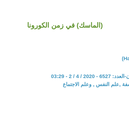
(الماسك) في زمن الكورونا
202 / 4 / 2 - 03:29
فة ,علم النفس , وعلم الاجتماع