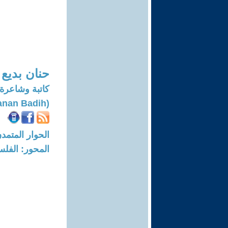
حنان بديع
كاتبة وشاعرة
(Hanan Badih)
الحوار المتمدن-العدد: 6527 - 0
المحور: الفلس