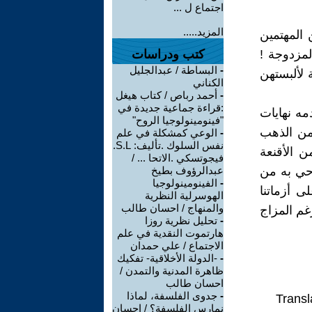
اجتماع ل ...
المزيد.....
 المهتمين
لمزدوجة !
كتب ودراسات
-
البساطة / عبدالجليل
 لألبستهن
الكناني
-
أحمد رباص / كتاب هيغل
:قراءة جماعية جديدة في
ه نهايات
"فينومينولوجيا الروح"
من الذهب
-
الوعي كمشكلة في علم
نفس السلوك .تأليف: S.L.
 الأقنعة
فيجوتسكي .الاتحا ... /
وحي به من
عبدالرؤوف بطيخ
-
الفينومينولوجيا
ى أزماتنا
الهوسرلية النظرية
والمنهاج / احسان طالب
غم المزاج
-
تحليل نظرية روزا
هارتموت النقدية في علم
الاجتماع / علي حمدان
-
-الدولة الأخلاقية- تفكيك
ظاهرة المدنية والتمدن /
احسان طالب
-
جدوى الفلسفة، لماذا
Transl
نمارس الفلسفة؟ / إحسان