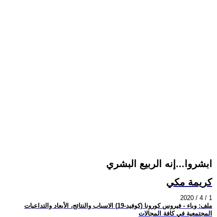
ابشروا...إنه الربيع البشري
كريمة مكي
2020 / 4 / 1
ملف: وباء - فيروس كورونا (كوفيد-19) الاسباب والنتائج، الأبعاد والتداعيات
المجتمعية في كافة المجالات