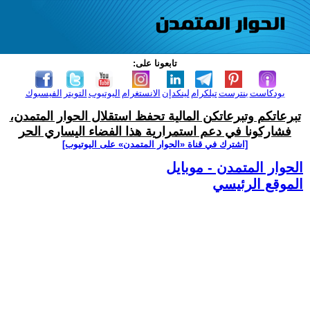
تابعونا على:
بودكاست
بنترست
تيلكرام
لينكدإن
الانستغرام
اليوتيوب
التويتر
الفيسبوك
تبرعاتكم وتبرعاتكن المالية تحفظ استقلال الحوار المتمدن،
فشاركونا في دعم استمرارية هذا الفضاء اليساري الحر
[اشترك في قناة ‫«الحوار المتمدن» على اليوتيوب]
الحوار المتمدن - موبايل
الموقع الرئيسي