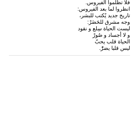
فلا تظلموا الفيروس.
انظروا لما بعد الفيروس:
تاريخ جديد يُكتب للبشر،
وجه مشرق للحَضَرْ:
ليست الحياة سِلع و نقود
و لا أجساد و صُورْ
الحياة قلب يحبّ
ليس قلبا يضرّْ.