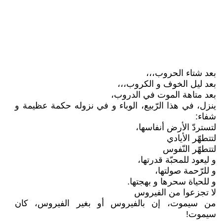
بعد شتاء الحروب،،،
بعد ليل الخوف و الكروب،،،
بعد متاهة الموت في الدروب،
ينزل، في هذا الرّبيع، الوباء و في نزوله حكمة عظيمة و
شفاء:
لتستردّ الأرض أنفاسها،
لتتطهّر الأيادي
لتتطهّر النّفوس
و ليعود للمحبّة قدرتها،
و للرّحمة صولتها،
و للحياة سحرها و بهجتها.
لا تجزعوا من الفيروس
من سيموت، إن بالفيروس أو بغير الفيروس، كان
سيموت!