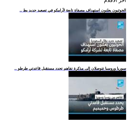
اخر الافلام
.. الحوثيون يعلنون استهداف مصفاة تابعة لأرامكو في تصعيد جديد يط
.. سوريا وروسيا تتوصلان إلى مذكرة تفاهم تحدد مستقبل قاعدتي طرطو