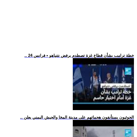
.. خطة ترامب بشأن قطاع غزة تصطدم برفض نتنياهو • فرانس 24
.. الحوثيون يستأنفون هجماتهم على مدينة المخا والجيش اليمني يعلن