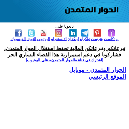
تابعونا على:
بودكاست
بنترست
تيلكرام
لينكدإن
الانستغرام
اليوتيوب
التويتر
الفيسبوك
تبرعاتكم وتبرعاتكن المالية تحفظ استقلال الحوار المتمدن،
فشاركونا في دعم استمرارية هذا الفضاء اليساري الحر
[اشترك في قناة ‫«الحوار المتمدن» على اليوتيوب]
الحوار المتمدن - موبايل
الموقع الرئيسي