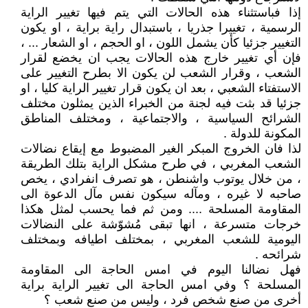
إذا فباستثناء هذه الحالات التي يتم فيها تغيير الراية
الرسمية ، تغييرا جذريا ، باستبدال راية براية ، او يكون
التغيير جزئيا كأن يشمل اللون ، او الحجم ، او الشعار ... ،
فإن أي تغيير خارج هذه الحالات يجب ان يخضع لقرار
الشعب ، وقرار الشعب لن يكون الا بطرح التغيير على
الاستفتاء الشعبي ، بعد ان يكون قرار تغيير الراية كليا ، او
جزئيا قد بثت فيه لجنة من الخبراء الذين يمثلون مختلف
الشرائح السياسية ، والاجتماعية ، ومختلف المناطق
المكونة للدولة .
لذا فان الخروج المبكر الغير المضبوط مع إيقاع نضالات
الشعب المغربي ، في طرح مشكل الراية بتلك الطريقة
، من خلال يوتوب واشنطن ، هو تصرف انفرادي ، يخص
صاحبه لا غيره ، ومآله سيكون نفس مآل الدعوة الى
المقاومة المسلحة .... ومن ثم فما يحسب لمثل هكذا
خرجات متسرعة ، انها تبقى مُشوّشة على النضالات
اليومية للشعب المغربي ، بمختلف اطيافه وبمختلف
شرائحه .
فهل نضالنا اليوم في امس الحاجة الى المقاومة
المسلحة ؟ وفي امس الحاجة الى تغيير الراية براية
أخرى من صنع شخص فرد ، وليس من صنع شعب ؟