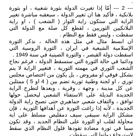
.
--- 2 --- أمّا إذا تغيرت الدولة بثورة شعبية ، او بثورة
بلانكية ، فأكيد هنا ان تغيير الدولة ، سيعقبه مباشرة تغيير
الراية التي ستكون راية الثوار ( الشعب ) ، او راية
البلانكيين الثوريين ، لقطع كل صلة مع الدولة التي
سقطت ، وليس فقط مع النظام .
ان ابسط مثال في مثل هذه الحالة ، نذكر الثورة
الإسلامية الشيعية في ايران ، الثورة الروسية التي
اسقطت دولة القيصر ، والثورة الصينية في سنة 1949 .
ودائما في حالة الثورة التي ستسقط الدولة ، فرغم نجاح
الشعب الثوري في مهمته الثورية ، فتغيير الراية لا يتم
بشكل فوقي او مفروض ، بل يكون من اختصاص مجلس
ثوري ، او لجنة وطنية ثورية تضم بين ( 4 او 5 ) ممثلين
عن كل مدينة ، وجهة ، وقرية ، وبعدها لتطرح الراية
الجديدة البديلة على الاستفتاء الشعبي ليحصل حولها
توافق ، والتفاف شعبي جماهيري حتى تصبح راية الدولة
الجديدة ، لأنه إذا زاغت الثورة عن أهدافها الثورية ، فإن
مشكل الراية سيبقى سيف دمقليص مسلط على اية
محاولة لقلب او الثورة على النظام الجديد ، وقد تكون
سببا في ثورة مضادة تقودها فلول النظام الذي سقط
لاسترجاع دولتها التي سقطت .