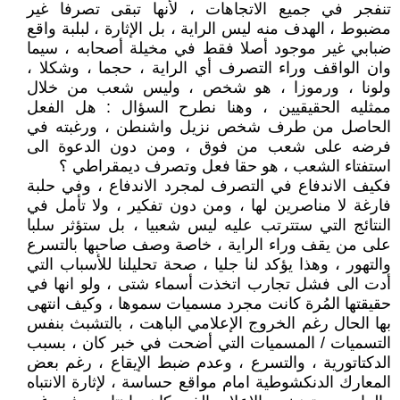
تنفجر في جميع الاتجاهات ، لأنها تبقى تصرفا غير
مضبوط ، الهدف منه ليس الراية ، بل الإثارة ، لبلبة واقع
ضبابي غير موجود أصلا فقط في مخيلة أصحابه ، سيما
وان الواقف وراء التصرف أي الراية ، حجما ، وشكلا ،
ولونا ، ورموزا ، هو شخص ، وليس شعب من خلال
ممثليه الحقيقيين ، وهنا نطرح السؤال : هل الفعل
الحاصل من طرف شخص نزيل واشنطن ، ورغبته في
فرضه على شعب من فوق ، ومن دون الدعوة الى
استفتاء الشعب ، هو حقا فعل وتصرف ديمقراطي ؟
فكيف الاندفاع في التصرف لمجرد الاندفاع ، وفي حلبة
فارغة لا مناصرين لها ، ومن دون تفكير ، ولا تأمل في
النتائج التي ستترتب عليه ليس شعبيا ، بل ستؤثر سلبا
على من يقف وراء الراية ، خاصة وصف صاحبها بالتسرع
والتهور ، وهذا يؤكد لنا جليا ، صحة تحليلنا للأسباب التي
أدت الى فشل تجارب اتخذت أسماء شتى ، ولو انها في
حقيقتها المُرة كانت مجرد مسميات سموها ، وكيف انتهى
بها الحال رغم الخروج الإعلامي الباهت ، بالتشبث بنفس
التسميات / المسميات التي أضحت في خبر كان ، بسبب
الدكتاتورية ، والتسرع ، وعدم ضبط الإيقاع ، رغم بعض
المعارك الدنكشوطية امام مواقع حساسة ، لإثارة الانتباه