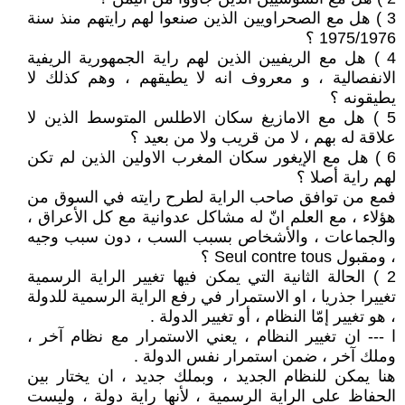
3 ) هل مع الصحراويين الذين صنعوا لهم رايتهم منذ سنة
1975/1976 ؟
4 ) هل مع الريفيين الذين لهم راية الجمهورية الريفية
الانفصالية ، و معروف انه لا يطيقهم ، وهم كذلك لا
يطيقونه ؟
5 ) هل مع الامازيغ سكان الاطلس المتوسط الذين لا
علاقة له بهم ، لا من قريب ولا من بعيد ؟
6 ) هل مع الإيغور سكان المغرب الاولين الذين لم تكن
لهم راية أصلا ؟
فمع من توافق صاحب الراية لطرح رايته في السوق من
هؤلاء ، مع العلم انّ له مشاكل عدوانية مع كل الأعراق ،
والجماعات ، والأشخاص بسبب السب ، دون سبب وجيه
، ومقبول Seul contre tous ؟
2 ) الحالة الثانية التي يمكن فيها تغيير الراية الرسمية
تغييرا جذريا ، او الاستمرار في رفع الراية الرسمية للدولة
، هو تغيير إمّا النظام ، أو تغيير الدولة .
ا --- ان تغيير النظام ، يعني الاستمرار مع نظام آخر ،
وملك آخر ، ضمن استمرار نفس الدولة .
هنا يمكن للنظام الجديد ، وبملك جديد ، ان يختار بين
الحفاظ على الراية الرسمية ، لأنها راية دولة ، وليست