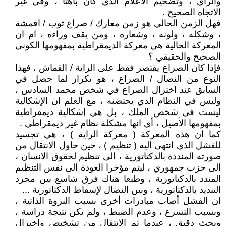
والراي ، وتضخيم الاعلام الذي كان باهتا ، وفي غير
الاتجاه الصحيح .
فهل الزمن الحالي هو زمن معارك / صراع ثوب / اقمشة
، وشكله ، ولونه ، وشعاره ، ومن يقف وراءه ، ام ان
المعركة الحالية هي معركة الديمقراطية بمفهومها الكوني
الصحيح والحقيقي ؟
فإذا كان الصراع يقتصر فقط على الراية / القماش ، فهذا
النوع من النضال / الصراع ، هو تكرار لما حصل في
السابق عند اختزال الصراع في شخص محمد السادس ،
وليس في النظام الذي يحتضنه ، مع العلم ان الإشكالية
ليست في شخص الملك ، بل هي إشكالية ديمقراطية
بمفهومها الأصيل ، أي انها مشكلة نظام غير ديمقراطي .
كما ان هذه المعركة ( معركة الراية ) ، هي تجسيد
للفشل الذي انتهى اليه ( تنظيم ) ، حين حاول الانتقال من
صورته المنددة بالدكتاتورية ، الى تنظيم لحقوق الانسان ،
الى حزب جمهوري ، ليتم مؤخرا العودة الى نفس التنظيم
المندد بالدكتاتورية ، وطبعا هناك فرق شاسع بين مجرد
التنديد بالدكتاتورية ، وبين النضال لإسقاط الدكتاتورية ...
ان الفشل أصاب مبادرات أخرى بسبب النزوة الذاتية ،
وبسبب التسرع ، وعدم الضبط ، ولم تكن نتيجة دراسة ،
وبحث دقيق ، عندما تم الانتقال من تشخيص واختزال