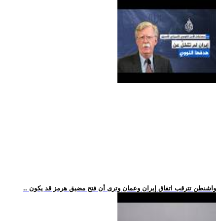
.. واشنطن تترقب اتفاق إيران وعمان وترى أن فتح مضيق هرمز قد يكون