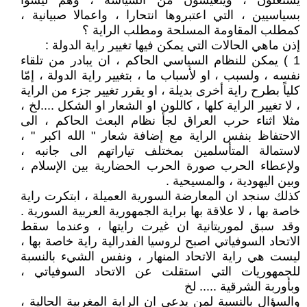
يشتغلون ، ويتعيشون من السياسة ، وهم ليسوا
بسياسيين ، التي اعتبروها انتحارا ، واعمالا صبيانية ،
كمطلب المقاومة المسلحة ومطلب الراية ؟
إذن ماهي الحالات التي يمكن فيها تغيير راية الدولة :
1 ) يمكن للنظام السياسي الحاكم ، ان يبادر من تلقاء
نفسه ، ولسبب ، او لأسباب ما ، بتغيير راية الدولة ، إمّا
كلياً بطرح راية أخرى بديلة ، او يقرر تغيير جزء من الراية
، لا تغيير الراية كلها ، كاللون او الشعار او الشكل ....لخ ،
مثلا اثناء حرب العراق لجأ نظام البعث الحاكم ، الى
الاحتفاظ بنفس الراية مع إضافة شعار " الله اكبر " ،
لاستمالة المتأسلمين بمختلف تياراتهم الى جانبه ،
ولإعطاء الحرب صورة الحرب الحضارية بين الإسلام ،
وبين اليهودية ، والمسيحية .
كذلك سنجد ان المعارضة السورية العميلة ، ابتكرت راية
خاصة بها ، لا علاقة بها براية الجمهورية العربية السورية .
وقد سبق لموريتانية ان غيرت رايتها ، وعندما سقط
الاتحاد السوفياتي اصبح لروسيا الفدرالية راية خاصة بها ،
ليست هي راية الاتحاد المنهار ، ونفس الشيء بالنسبة
للجمهوريات التي استقلت عن الاتحاد السوفياتي ،
وبأوربة الشرقية ..... لخ
والسؤال بالنسبة لمن يدعي ان الراية المغربية الحالية ،