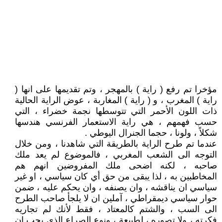
مؤخرا تم رفع ( راية ) بالمهجر ، وتم تقديمها على انها (
راية ) المغرب ، و ( راية ) المغاربة ، عوض الراية الحالية
ذات اللون الأحمر التي تتوسطها نجمة خضراء ، التي
حسب فهمهم ، هي راية الاستعمار الفرنسي هندسها
شكلاً ، ولونا ، حجما الجنرال اليوطي .
عندما تم طرح الراية بالطريقة التي شاهدنا ، ومن خلال
التوجه الى الشعب المغربي ، فالموضوع لم يعد ملك
صاحبه ، لكنه اضحى ملك المفروضين انهم هم
المخاطبين به ، لذا يبقى من حق أي كان سياسي ، او غير
سياسي ان يناقشه ، وان يصنفه ، وان يحكم عليه ، ضمن
حوار سياسي ديمقراطي ، آملين ان لا يلجأ صاحب الطرح
الى السب ، والشتم كالمعتاد ، فقط لأنك لم تجاريه
فكرته ، ولا تصوره ، لطبيعة ، ونوع الصراع الذي يجب ان