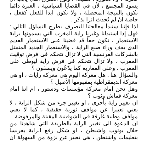
يسود المجتمع ، لأن في القضايا السياسية ، العبرة دائما
تكون بالنتيجة المحصلة ، ولا تكون ابدا للفعل كفعل ،
خاصة انْ لم يُحدث اثرا يذكر .
لذا فإننا سنبدأ معالجتنا للتصرف بطرح التساؤل التالي :
فهل إذا استبدلنا وغيرنا راية المغرب التي يسمونها براية
الاستعمار ، نكون حقاً قد قضينا على الاستعمار القديم
الذي يقف وراء صنع الراية ، والاستعمار الجديد المتمثل
بالشركات الفرنسية التي لا تزال تتحكم في فرض توقيت
المغرب ، ولا تزال تتحكم في فرض راية ليوطي على
المغرب ، وعلى المغاربة كما يدّعُون ويصفون ؟
والسؤال هنا . هل معركة اليوم هي معركة رايات ، او هي
معركة الديمقراطية بمفهومها الأصيل ؟
وهل نحن امام معركة مؤسسات ودستور ، ام اننا امام
معركة قماش وثوب ؟
ان تغيير راية بأخرى ، او تغيير جزء من شكل الراية ، لا
يعني تعبيرا عن مواقف ثورية حقيقية ، كما لا يعني
مواقف وطنية غارقة في الشوفينية المقيتة والمرفوضة .
ان الدعوة الى تغيير الراية بالطريقة التي شاهدنا من
خلال يوتوب واشنطن ، او شكل رفع الراية بفرنسا
بتعليمات واشنطن ، هي تعبير عن نزوة من السهولة ان