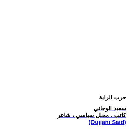
حرب الراية
سعيد الوجاني
كاتب ، محلل سياسي ، شاعر
(Oujjani Said)