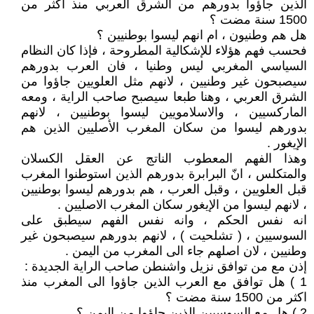
الذين جاؤوا بدورهم من الشرق العربي منذ اكثر من
1500 سنة مضت ؟
هل هم وطنيون ، ام انهم ليسوا بوطنيين ؟
فحسب فهم هؤلاء للإشكالية المطروحة ، فإذا كان النظام
السياسي المغربي ليس وطنيا ، فان العرب بدورهم
سيصبحون غير وطنيين ، لانهم مثل العلويين جاؤوا من
الشرق العربي ، وهنا طبعا سيصبح صاحب الراية ، ومعه
الماركسيين ، والاسلامويين ليسوا بوطنيين ، لانهم
بدورهم ليسوا من سكان المغرب الأصليين الذين هم
الإيغور .
وهذا الفهم المعطوب الناتج عن العقل الكسلان
والمتكلس ، انّ البرابرة بدورهم الذين استوطنوا المغرب
قبل العلويين ، وقبل العرب ، هم بدورهم ليسوا بوطنيين
، لانهم ليسوا من الإيغور سكان المغرب الاصليين .
انه نفس الحكم ، وانه نفس الفهم سيطبق على
السوسيين ، ( تشلحيت ) ، لانهم بدورهم سيصبحون غير
وطنيين ، لان اصلهم جاء الى المغرب من اليمن .
إذن مع من توافق نزيل واشنطن صاحب الراية الجديدة :
1 ) هل توافق مع العرب الذين جاؤوا الى المغرب منذ
اكثر من 1500 سنة مضت ؟
2 ) هل مع السوسيين الذين جاؤوا من اليمن ؟