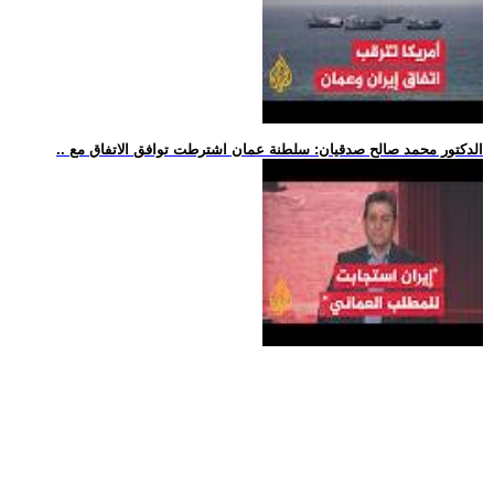
.. الدكتور محمد صالح صدقيان: سلطنة عمان اشترطت توافق الاتفاق مع