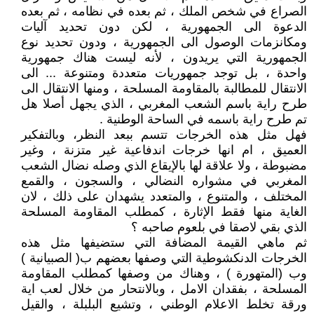
الصراع في شخص الملك ، ثم بعده في نظامه ، ثم بعده
الدعوة الى الجمهورية ، لكن دون تحديد آليات
ومكانزمات الوصول الى الجمهورية ، ودون تحديد نوع
الجمهورية التي يريدون ، لأنه ليست هناك جمهورية
واحدة ، بل توجد جمهوريات متعددة ومتنوعة ... الى
الانتقال للمطالبة بالمقاومة المسلحة ، ومنها الانتقال الى
طرح راية باسم الشعب المغربي ، الذي يجهل أصلا هل
تم طرح راية باسمه في الساحة الوطنية .
فهل مثل هذه الخرجات تتسم ببعد النظر، وبالتفكير
العميق ، ام انها خرجات اندفاعية غير متزنة ، وغير
مضبوطة ، ولا علاقة لها بالإيقاع الذي وصله نضال الشعب
المغربي في مشواره النضالي ، والسجون ، والقمع
المختلف ، والمتنوع ، والمتعدد يشهدان على ذلك ، لان
الغاية منها فقط الإثارة ، كمطلب المقاومة المسلحة
الذي بقي لاصقا في بلعوم صاحبه ؟
ثم ماهي القيمة المضافة التي ستضيفها مثل هذه
الخرجات الدنكشوطية التي وصفها بعضهم ب( الصبيانية )
وب (المتهورة ) ، وهناك من وصفها كمطلب المقاومة
المسلحة ، بفقدان الامل ، وبالانتحار من خلال لعب اية
ورقة تخلط الاعلام الوطني ، وتشيع البلبلة ، والقيل