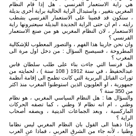
هي راية الاستعمار الفرنسي . هل إذا قام النظام
المغربي بتغيير ، واستبدال الراية الحالية براية أخرى بديلة
، سنكون قد قضينا على الاستعمار الفرنسي بشطب
رايته ، ام ان حتى الراية الجديدة البديلة سيعتبرونها راية
الاستعمار ، لان النظام المغربي هو من صنع الاستعمار
الفرنسي ؟
وان نحن جارينا هذا الفهم ، والتصور المعطوب للإشكالية
المطروحة ، فسيصبح السؤال : من دخل اول مرة الى
المغرب ؟
هل فرنسا التي جاءت بناء على طلب سلطان فاس
عبدالحفيظ ، في سنة 1912 ( 108 سنة ) ، لحمايته من
ثورات القبائل البربرية التي كانت تطمح الى إقامة أنظمة
جمهورية ، او العلويون الذين استوطنوا المغرب منذ اكثر
من 350 سنة ؟
والسؤال هنا : هل النظام السياسي المغربي ، هو نظام
وطني ، ام انه نظام لا وطني ، كما تصفه الحركات
الماركسية ، وبعد الجماعات الدينية ، ويصفه أصحاب
الراية ؟
واذا ذهبنا الى القول بان النظام المغربي ليس نظاما
وطنيا ، لأنه جاء من الشرق العربي ، فماذا عن العرب