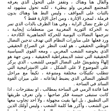
والقال هنا وهناك ، وتقفز على التحول الذي يعرفه
المجتمع المغربي ولو ببطيء ، لكنه تحول مشهود له
بالثبات على المواقف ، وليس النط هنا وهناك بدون
فرملة ، لمجرد الإثارة ، ومن اجل الإثارة فقط ؟
ان طرح نضال الراية ، وفي هذا الظرف بالذات الذي تمر
به الحركة الثورية المغربية من منعطفات إيجابية ،
تترجمها النضالات اليومية للحركة الجماهيرية الكادحة ،
ورد فعلها على مناورات النظام التي تهدف تدجين النضال
الوطني الحقيقي ، هو لفت النظر عن الصراع الحقيقي
الذي يخوضه الشعب المغربي ، ومعه القوى السياسية
الحقيقية التي تنشد الديمقراطية الحقيقية ، ومن جهة هو
إلهاءٌ وتشويشٌ على النضال اليومي للشعب ، الذي يركز
على الموضوع لا على الشكل ، على الاستراتيجية التي
تتطلب تكتيكات مختلفة ومتنوعة ، تكيفاً مع مراحل
التطور النضالي الذي يضبط ايقاعاته ، على ميزان القوة
السائد في الساحة .
فما فائدة الرمي في الساحة بمطالب ، او بمقترحات ، اذا
كانت ستبقى حبيسة فكر صاحبها ، ولن تعرف طريقها
الى التطبيق ، بل انها بقيت مجهولة ، ولا احد تجاوب معها
من الشعب ، وأكرر هنا كلمة الشعب ، وليس أولئك الذين