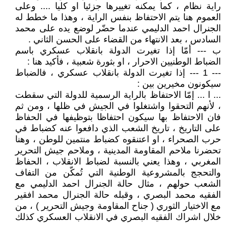
راية نظام ، كما يمكنه تغييرها جزئيا او كليا .... وعلى
العموم هنا يتم الاحتفاظ بنفس الراية ، وهذا ما خطط له
الجنرال احمد الدليمي عندما حضّر لوضع يده على محمد
السادس ، بعد الانتهاء من القضاء على الحسن الثاني .
ب --- أمّا إذا تغيرت الدولة بانقلاب عسكري باسم
الضباط الوطنيين الاحرار ، او بثورة شعبية ، فأكيد هنا :
--- 1 --- إذا تغيرت الدولة بانقلاب عسكري ، فالضباط
سيكونون مخيرين بين :
... ا ... إمّا الاحتفاظ بالراية الرسمية للدولة التي سقطت
، لأنهم التحقوا واشتغلوا في الجيش في ظلها ، ومن ثم
فان الاحتفاظ بها سيكون احتفاظا بتوظيفها في الحفاظ
على التاريخ ، تاريخ الشعب الذي دافعوا عنه كضباط في
حرب الصحراء ، او اعتنقوه كضباط منتمين للوطن ، وهنا
تحضرنا ملاحم المقاومة المدينية ، وملاحم جيش التحرير
المغربي ، وهذا يعني بالنسبة لضباط الانقلاب ، الحفاظ
والتحجج بالمشروعية الوطنية التي تُمكّن من التفاف
الشعب حولهم ، مثال حالة الجنرال احمد الدليمي مع
الفقيه محمد البصري ، وقبله حالة الجنرال محمد افقير
مع الاختيار الثوري ( جناح المقاومة وجيش التحرير ) ، من
خلال اشراك الفقيه البصري في الانقلاب العسكري كذلك