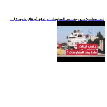
.. باحث سياسي: سبع جولات من المفاوضات لم تحقق أي نتائج ملموسة ل