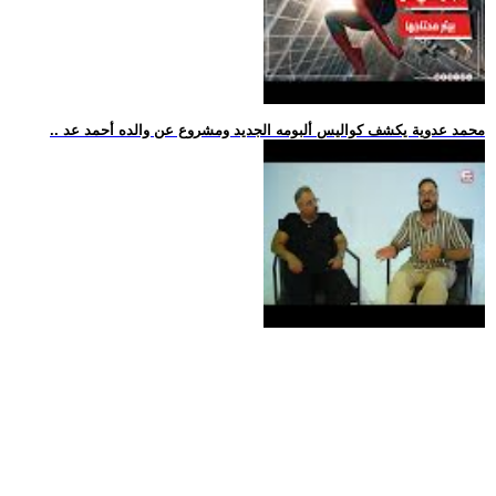
.. محمد عدوية يكشف كواليس ألبومه الجديد ومشروع عن والده أحمد عد