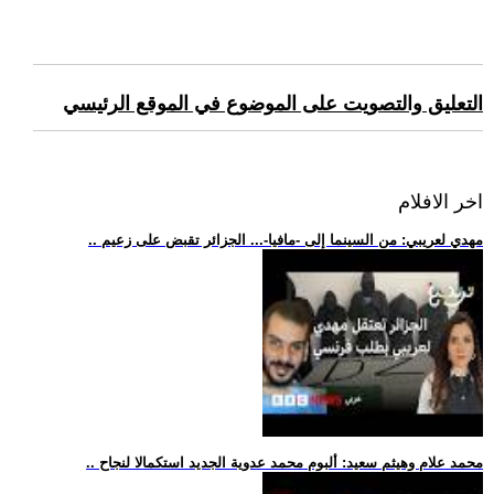
التعليق والتصويت على الموضوع في الموقع الرئيسي
اخر الافلام
.. مهدي لعريبي: من السينما إلى -مافيا-... الجزائر تقبض على زعيم
.. محمد علام وهيثم سعيد: ألبوم محمد عدوية الجديد استكمالا لنجاح