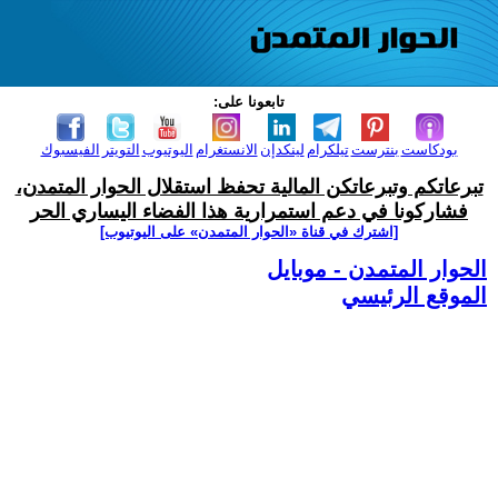
تابعونا على:
بودكاست
بنترست
تيلكرام
لينكدإن
الانستغرام
اليوتيوب
التويتر
الفيسبوك
تبرعاتكم وتبرعاتكن المالية تحفظ استقلال الحوار المتمدن،
فشاركونا في دعم استمرارية هذا الفضاء اليساري الحر
[اشترك في قناة ‫«الحوار المتمدن» على اليوتيوب]
الحوار المتمدن - موبايل
الموقع الرئيسي