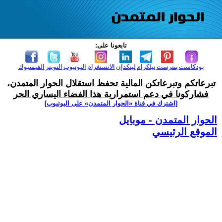
تابعونا على:
بودكاست
بنترست
تيلكرام
لينكدإن
الانستغرام
اليوتيوب
التويتر
الفيسبوك
تبرعاتكم وتبرعاتكن المالية تحفظ استقلال الحوار المتمدن،
فشاركونا في دعم استمرارية هذا الفضاء اليساري الحر
[اشترك في قناة ‫«الحوار المتمدن» على اليوتيوب]
الحوار المتمدن - موبايل
الموقع الرئيسي