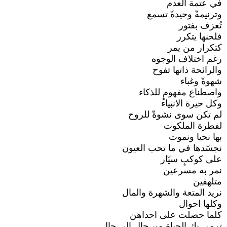
في عتمة العدم
وترنيمةّ وحيدةّ تسمع
تُعزف بفتور
فلحنها يتكرر
كتكرار من يمر
رغم اختلاف الوجوه
والرائحة ذاتها تفوح
شهوةّ وغباء
واصطناع مفهومٍ للذكاء
وكل حيرة الانبياء
لم تكن سوى نشوةّ للروح
لفطرة الملكوت
بها نحيا ونموت
نجسّدها في ما تحب العيون
على كوكبٍ سيّار
نمر به مسرعين
متلهفين
نريد المتعة والشهرة والمال
وكلها احوال
كلما حصلت على احداهن
ترمي بك الحياة من حالٍ الى حال