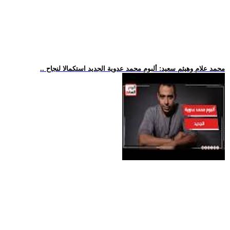
.. محمد علام وهيثم سعيد: ألبوم محمد عدوية الجديد استكمالا لنجاح