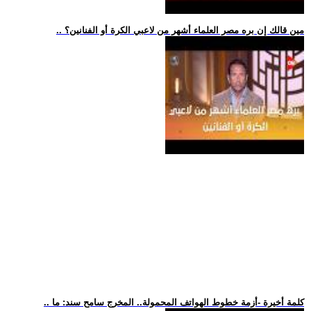
.. مين قالك إن بره مصر العلماء أشهر من لاعبي الكرة أو الفنانين؟
.. كلمة أخيرة -أزمة خطوط الهواتف المحمولة.. المخرج سامح سند: ما