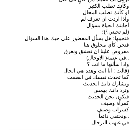
وكأنك تطلب الكثير
او كأنك تطلب المحال
واذا اردت ان تعرف لم
أجابتك الحياة بسؤال
(لمَ تحبني؟)؛
فتجيبها: هل يسأل المفطور على حبك هذا السؤال
فنحن كأي مخلوق هنا
مفروض علينا ان نعشق ونغرق
..في عتمة( الاوحال)
واذا سألتها ما انت ؟
(قالت : انا انت وهده هي الحال
كما تحدث نفسك في الصمت
وتشارك ذاتك الحدبث
وترد ذاتك بهمس
فنكون نحن الحديث
كمرآة وطيف
كسراب وصيف
..ونختفي دائماً
في غيهب الترحال