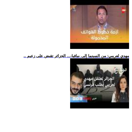
.. مهدي لعريبي: من السينما إلى -مافيا-... الجزائر تقبض على زعيم