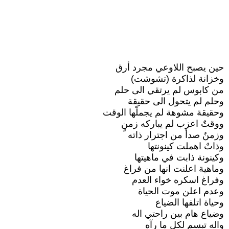
حين يصبح اللاوعي مجرد أرق
وخزانة لذاكرة (تشوشت)
من كابوس لم يرتقي الى حلم
وحلم لم يتحول الى حقيقة
وحقيقة مشوهة لم يجملّها الوقت
ووقتٌ اعزب لم يباركه زمنٍ
وزمنٌ صدأ من اجترار ذاته
وذاتٌ اهملت كينونتها
وكينونة ذابت في ماهيتها
وماهية اعلنت انها من فراغ
وفراغ اسكره خواء العدم
وعدم اعلن موت الحياة
وحياة اتلفها الضياع
وضياع هام بين راحتي اله
واله تبسم لكل ما رآه