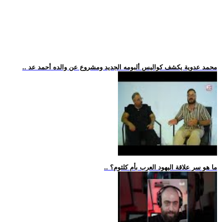
.. محمد عدوية يكشف كواليس ألبومه الجديد ومشروع عن والده أحمد عد
.. ما هو سر علاقة اليهود العرب بأم كلثوم؟