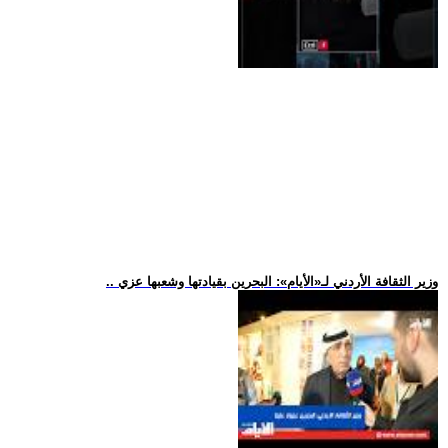
.. وزير الثقافة الأردني لـ«الأيام»: البحرين بقيادتها وشعبها عزي