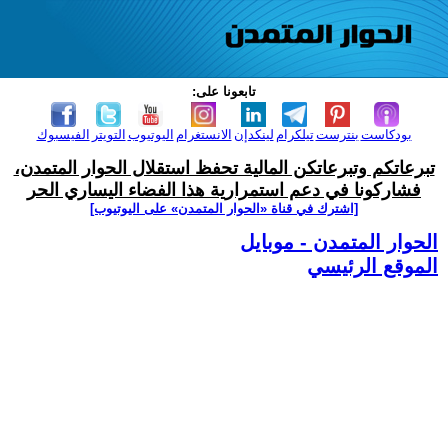
تابعونا على:
بودكاست
بنترست
تيلكرام
لينكدإن
الانستغرام
اليوتيوب
التويتر
الفيسبوك
تبرعاتكم وتبرعاتكن المالية تحفظ استقلال الحوار المتمدن،
فشاركونا في دعم استمرارية هذا الفضاء اليساري الحر
[اشترك في قناة ‫«الحوار المتمدن» على اليوتيوب]
الحوار المتمدن - موبايل
الموقع الرئيسي