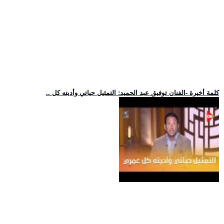
.. كلمة أخيرة -الفنان توفيق عبد الحميد: التمثيل حياتي وأديته كل