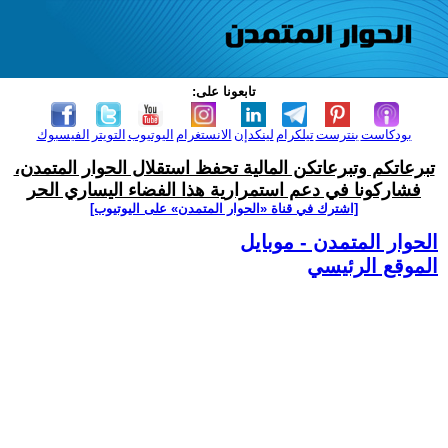
تابعونا على:
بودكاست
بنترست
تيلكرام
لينكدإن
الانستغرام
اليوتيوب
التويتر
الفيسبوك
تبرعاتكم وتبرعاتكن المالية تحفظ استقلال الحوار المتمدن،
فشاركونا في دعم استمرارية هذا الفضاء اليساري الحر
[اشترك في قناة ‫«الحوار المتمدن» على اليوتيوب]
الحوار المتمدن - موبايل
الموقع الرئيسي