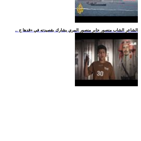
.. الشاعر الشاب منصور جابر منصور المري يشارك بقصيدته في «قدها ج