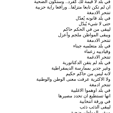
في بلد لا قيمة لك كفرد.. وستكون الضحية
ان لم تكن تابعا متزلفا.. ورافعا راية حزبية
تنتحر الادمغة
في بلد قانونه يُعدّل
حتى لا شيء يُبدّل
ليبقى من في الحكم حاكم
ويبقى المواطن ملجم وأعزل
تنتحر الادمغة
في بلد متعلميه جبناء
وقيادييه زعماء
تنتحر الادغمة
في بلد لم يتقن الدكتاتورية
وغير جدير بممارسة الديمقراطية
لانه ليس من حاكم حكيم
ولا الاكثرية عرفت معنى الوطن والوطنية
تنتحر ادمغة
في بلد اوهموا الاغلبية
انها تستطيع ان تحدد مصيرها
في ورقة انتخابية
ليبقى الذئب ذئب
ويبقى المواطن ضحية