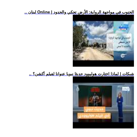
.. لبنان Online | الجنوب في مواجهة الرواية: الأرض تحكي والحدود
.. شبكات | لماذا اختارت هوليوود حديثا نبويا عنوانا لفيلم أكشن؟