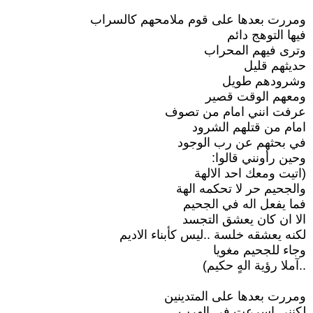
ومررت بعدها على قوم ملامحهم كالسراب
فيها التوهج دائم
وترى فيهم المحراب
حديثهم قليل
وشرودهم طويل
ومعهم الوقت قصير
عرفت انني امام من تصوف
امام من قتلهم الشرود
في بحثهم عن رب الوجود
وحين رأونني قالوا:
(اتيت ومعك احد الالهة
والجحيم حر لا تحكمه الهة
فما يفعل اله في الجحيم
الا ان كان يعشق التجسد
لكنه يعشقه خلسة ..ليس كأبناء الاديم
وجاء للجحيم مغويا
..آملا رؤية الهٍ حكيم)
ومررت بعدها على المتدينين
لكنني اسرعت في الهرب