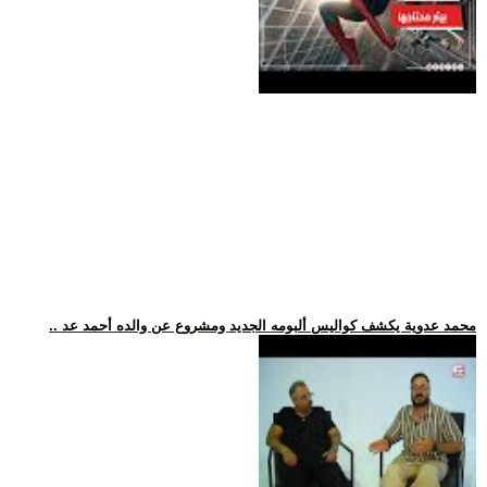
.. محمد عدوية يكشف كواليس ألبومه الجديد ومشروع عن والده أحمد عد