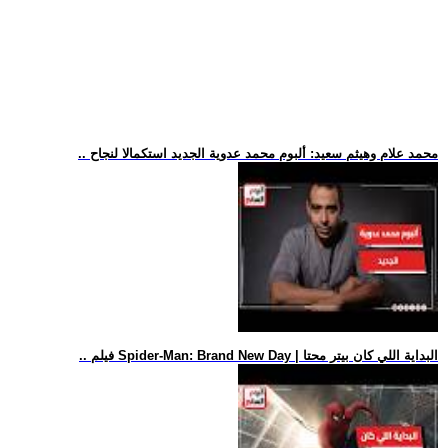
.. محمد علام وهيثم سعيد: ألبوم محمد عدوية الجديد استكمالا لنجاح
.. فيلم Spider-Man: Brand New Day | البداية اللي كان بيتر محتا