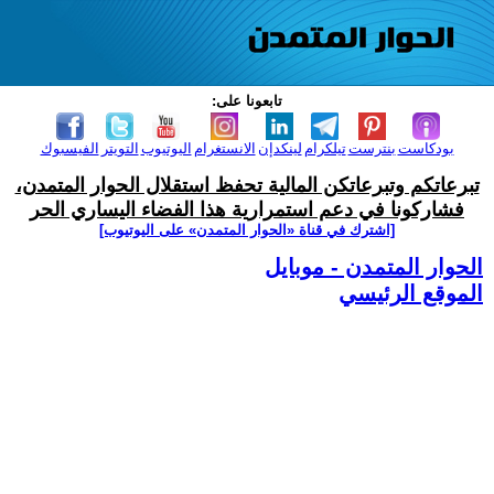
تابعونا على:
بودكاست
بنترست
تيلكرام
لينكدإن
الانستغرام
اليوتيوب
التويتر
الفيسبوك
تبرعاتكم وتبرعاتكن المالية تحفظ استقلال الحوار المتمدن،
فشاركونا في دعم استمرارية هذا الفضاء اليساري الحر
[اشترك في قناة ‫«الحوار المتمدن» على اليوتيوب]
الحوار المتمدن - موبايل
الموقع الرئيسي