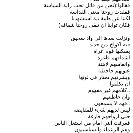
فقالوا:(نحن من قاتل تحت راية السياسة
ففقدت روحنا معنى القداسة
لكننا عن طيبة نية استشهدنا
فكان ثوابنا ان تبقى روحنا شفافة)
ونزلت بعدها الى واد سحيق
فيه اكواخ من حديد
يسكنها قوم عراة
اشداقهم فاغرة
وانفاسهم لاهثة
عيونهم جاحظة
وبشرتهم تحتار في لونها
ان تكلموا
..كلامهم غير مفهوم
وان خاطبتهم
..فهم لا يسمعون
ليس لديهم شيء للمقايضة
حتى ارواحهم فارغة
فعرفت انني امام من استغل الناس
وهم الزعماء والسياسييون