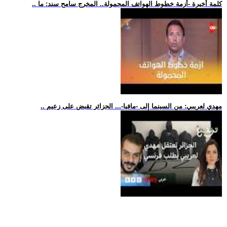
.. كلمة أخيرة -أزمة خطوط الهواتف المحمولة.. المخرج سامح سند: ما
.. مهدي لعريبي: من السينما إلى -مافيا-... الجزائر تقبض على زعيم