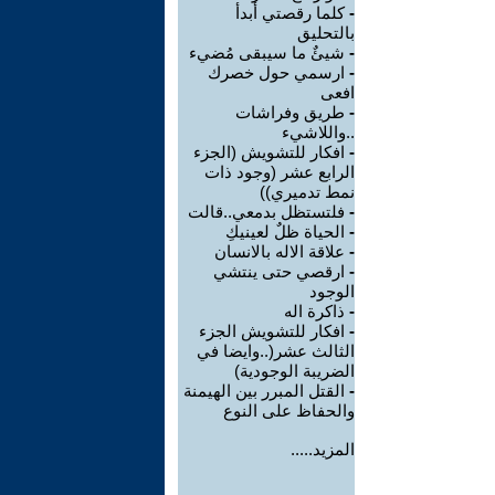
-
كلما رقصتي أبدأ
بالتحليق
-
شيئٌ ما سيبقى مُضيء
-
ارسمي حول خصرك
افعى
-
طريق وفراشات
..واللاشيء
-
افكار للتشويش (الجزء
الرابع عشر (وجود ذات
نمط تدميري))
-
فلتستظل بدمعي..قالت
-
الحياة ظلٌ لعينيكِ
-
علاقة الاله بالانسان
-
ارقصي حتى ينتشي
الوجود
-
ذاكرة اله
-
افكار للتشويش الجزء
الثالث عشر(..وايضا في
الضريبة الوجودية)
-
القتل المبرر بين الهيمنة
والحفاظ على النوع
المزيد.....