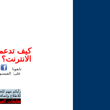
كيف تدعم-
الانترنت؟
تابعونا
على:
الفيسب
رأيكم مهم للج
للاطلاع وإضافة
تعليقات الف