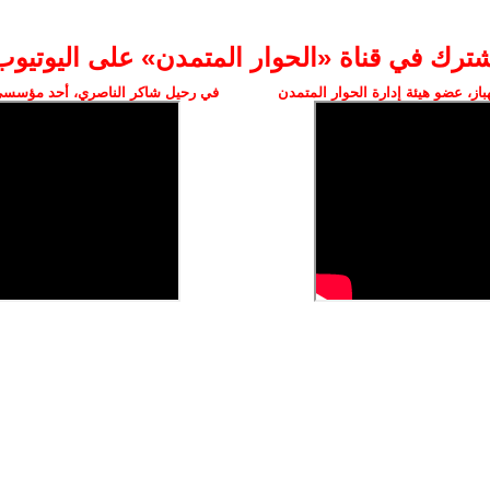
شترك في قناة «الحوار المتمدن» على اليوتيوب
ز، عضو هيئة إدارة الحوار المتمدن
في رحيل شاكر الناصري، أحد مؤسسي 