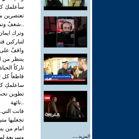
سأعلمكِ كي
تعتصرين منه
..شغفٌ وتمر
وترك ايمان 
لتباركين ق
واقفٌ على 
ينتظر من ال
تاركاً الحيا
قاطعاً كل 
ساعلمكِ كي
تطوين تحت
..تائهة
فانت التي..
تجعليها مت
امام من يش
المزيد.....
وسريعة لم