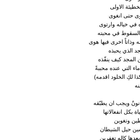
طيئة الاولى
ى حتى انغوى
في خياله وارتوى
السقوط في محبته
له وذاتاً اخرى فيها هوى
جد الذي يحبذه
 المجد كيف ينفّذه
ماء التي عنده محببةً
ا لكِ الخلود اقدمه)
نه
ونٌ ويجب ان يطبّقه
ة بكل انفعالاتها
ين وتغوين
ين حيل الشيطان
بعدها كإله تغفرين