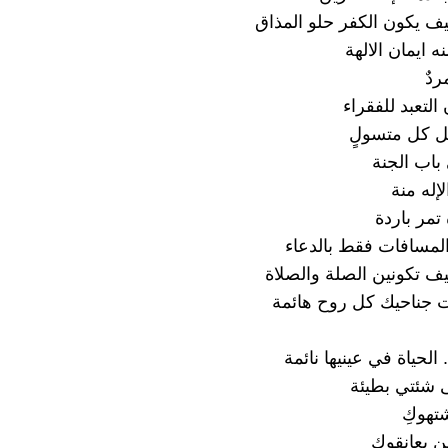
ف يكون الكفر حلو المذاق
 ايمان الالهة
دٌ
التعبد للفقراء
تل كل متسولٍ
باب الجنة
إله منة
ة تمر باردة
المسافات فقط بالدعاء
ف تكونين الصلة والصلاة
 جناحيك كل روح هائمة
 الحياة في عينيها نائمة
ى شئتي بطيئة
تهوكِ
ن يعانقوك