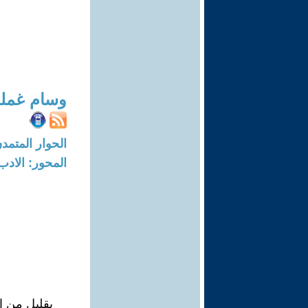
وسام غمل
الحوار المتمدن-العدد: 5817 - 18
المحور: الادب
بقليل من ال