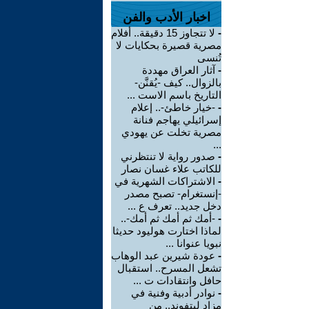
اخبار الأدب والفن
-
لا تتجاوز 15 دقيقة.. أفلام
مصرية قصيرة بحكايات لا
تُنسى
-
آثار العراق مهددة
بالزوال.. كيف -يُقنَّن-
التاريخ باسم الاست ...
-
-خيار خاطئ-.. إعلام
إسرائيلي يهاجم فنانة
مصرية تخلت عن يهودي
...
-
صدور رواية لا تنتظرني
للكاتب علاء غسان نصار
-
الاشتراكات الشهرية في
-إنستغرام- تصبح مصدر
دخل جديد.. تعرف ع ...
-
-أمك ثم أمك ثم أمك-..
لماذا اختارت هوليود حديثا
نبويا عنوانا ...
-
عودة شيرين عبد الوهاب
تشعل المسرح.. استقبال
حافل وانتقادات ت ...
-
نوادر أدبية وفنية في
مزاد ليتفوند.. من