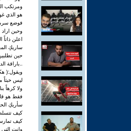
ومرتكب الخ
هو الذي غو
فوضع سره 
وحين اراد 
اعلن ذاتاً ا
ساريكِ الم
حين تطلبين
..باراقة الد
ويقول:( هكذ
ليس خبثاً م
ولا كرهاً بنا
فقط هو قان
سأريكِ الحيا
كيف تتسلط
كيف تمارس
وانتِ التي 