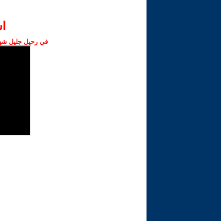
ا‫
في رحيل جليل شهبا