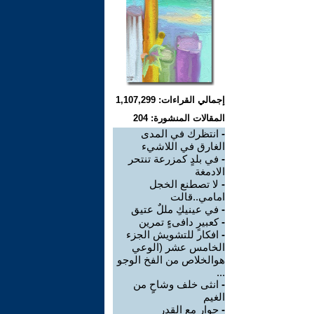
إجمالي القراءات: 1,107,299
المقالات المنشورة: 204
-
انتظرك في المدى
الغارق في اللاشيء
-
في بلدٍ كمزرعة تنتحر
الادمغة
-
لا تصطنع الخجل
امامي..قالت
-
في عينيكِ مللٌ عتيق
-
كعبيرٍ دافىءٍ تمرين
-
افكار للتشويش الجزء
الخامس عشر (الوعي
هوالخلاص من الفخ الوجو
...
-
انثى خلف وشاحٍ من
الغيم
-
حوار مع القدر