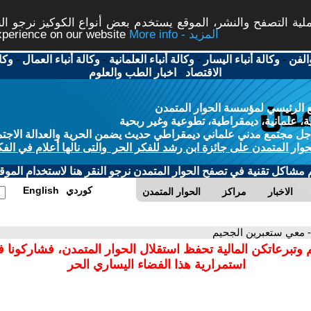
ة التصفح والنشر، الموقع يستخدم بعض أنواع الكوكيز نرجو النق
More info - المزيد
experience on our website
الفن
-
وكالة أنباء اليسار
-
وكالة أنباء العلمانية
-
وكالة أنباء العمال
-
وكا
الاقتصاد
-
اخبار الطب والعلوم
 الرئيسي لمؤسسة الحوار المتمدن
، علمانية، ديمقراطية، تطوعية وغير ربحية
ل مجتمع مدني علماني ديمقراطي حديث يضمن الحرية والعدالة الاجتم
حوار المتمدن على جائزة ابن رشد للفكر الحر والتى نالها أعلام في الفك
م مشاكل تقنية في تصفح الحوار المتمدن نرجو النقر هنا لاستخدام الموقع
كوردي
English
الاخبار
مراكز
الحوار المتمدن
- معي ستعبرين الجحيم
 وتبرعاتكن المالية تحفظ استقلال الحوار المتمدن، فشاركونا 
استمرارية هذا الفضاء اليساري الحر