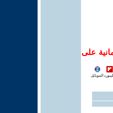
انية على
يبورد
الموبايل