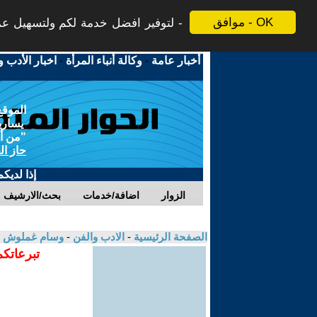
موافق - OK
لتوفير افضل خدمة لكم ولتسهيل عملي
أخبار عامة
-
وكالة أنباء المرأة
-
اخبار الأدب و
الموقع
يسارية
"من أج
حاز ال
إذا لديك
الزوار
اضافة/خدمات
بحث/الارشيف
الصفحة الرئيسية
-
الادب والفن
-
وسام غملوش
تبرعاتكم