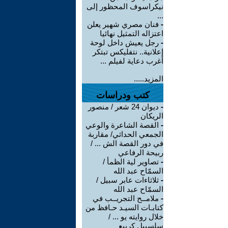
نيكراسوف المحظور إلى
...
-
فنان مصري شهير يعلن
اعتزاله التمثيل نهائيا
-
رجل يعيش داخل لوحة
إعلانية.. نتفليكس تبتكر
أغرب دعاية لفيلم ...
المزيد.....
كتب ودراسات
-
ديوان 24 شعر / منصور
الريكان
-
القصة الشاعرة والوعي
الجمعي الحداثي/ مقاربة
في دور القصة الش ... /
ربيحة الرفاعي
-
تصاوير لية الظمأ /
السمّاح عبد الله
-
ثلاثاءات عابر سبيل /
السمّاح عبد الله
-
ملامــح التجريــب في
كتابـات السيـد حـافظ من
خلال روايته يو ... /
سلسبيل كريبع