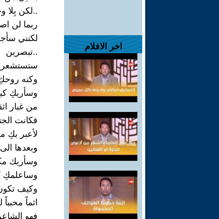
..لكن بِلا 
ربما لن اص
لكنني سأجع
اخر الافلام
..تبصرين
ستستشعرين
وكنه روحكِ
وسأريكِ كي
من غبار اثق
فكانت الجن
لأعبر بكِ 
وبعدها الى
وسأريك مكر
وساعلمكِ 
وكيف تكون 
اثماً محبباً 
فهو الشاعر