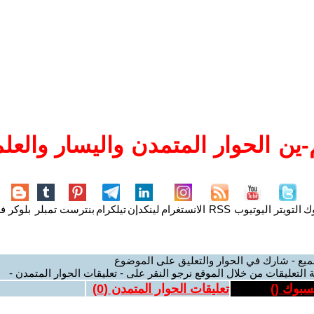
ين الحوار المتمدن واليسار والعلم
وك
التويتر
اليوتيوب
RSS
الانستغرام
لينكدإن
تيلكرام
بنترست
تمبلر
بلوكر
فل
ميع - شارك في الحوار والتعليق على الموضوع
 التعليقات من خلال الموقع نرجو النقر على - تعليقات الحوار المتمدن -
يسبوك (
)
تعليقات الحوار المتمدن (
0
)