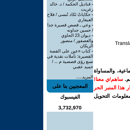
-
قناديل الحكمة / د. خالد
زغريت
-
حكاياتْ تَكاد تُنسى / فلاح
العيفاري
-
وعي ـ قصص قصيرة جدا
/ حسين جداونه
-
ديوان 23 الحاوي
والعصفور / منصور
Transl
الريكان
-
كتاب «عين على القصة
القصيرة: تأملات نقدية في
تسع رؤى قصصية م ... /
حميد عقبي
اعية، والمساواة
المزيد.....
م.
ساهم/ي معنا!
المعجبين بنا على
رار هذا المنبر الحر
معلومات التحويل
الفيسبوك
3,732,970