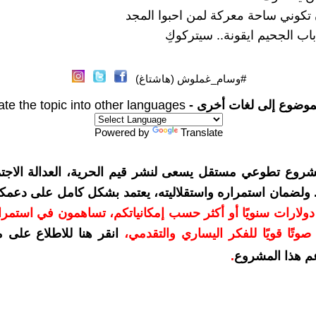
تكوني ساحة معركة لمن احبوا المجد
اب الجحيم ايقونة.. سيتركوكِ
#وسام_غملوش (هاشتاغ)
موضوع إلى لغات أخرى -
ate the topic into other languages
Powered by
Translate
شروع تطوعي مستقل يسعى لنشر قيم الحرية، العدالة الاجتم
. ولضمان استمراره واستقلاليته، يعتمد بشكل كامل على دعمك
دعمكم بمبلغ 10 دولارات سنويًا أو أكثر حسب إمكانياتكم، تساهمون في استم
وتًا قويًا للفكر اليساري والتقدمي
،
انقر هنا للاطلاع على 
م هذا المشروع
.