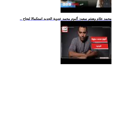
.. محمد علام وهيثم سعيد: ألبوم محمد عدوية الجديد استكمالا لنجاح