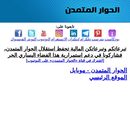
تابعونا على:
بودكاست
بنترست
تيلكرام
لينكدإن
الانستغرام
اليوتيوب
التويتر
الفيسبوك
تبرعاتكم وتبرعاتكن المالية تحفظ استقلال الحوار المتمدن،
فشاركونا في دعم استمرارية هذا الفضاء اليساري الحر
[اشترك في قناة ‫«الحوار المتمدن» على اليوتيوب]
الحوار المتمدن - موبايل
الموقع الرئيسي