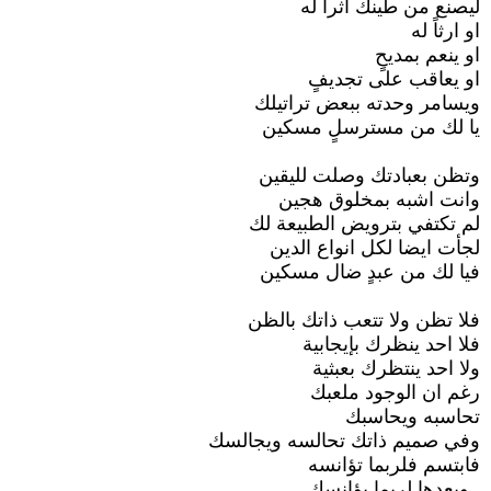
ليصنع من طينك اثرا له
او ارثاً له
او ينعم بمديحٍ
او يعاقب على تجديفٍ
ويسامر وحدته ببعض تراتيلك
يا لك من مسترسلٍ مسكين
وتظن بعبادتك وصلت لليقين
وانت اشبه بمخلوق هجين
لم تكتفي بترويض الطبيعة لك
لجأت ايضا لكل انواع الدين
فيا لك من عبدٍ ضال مسكين
فلا تظن ولا تتعب ذاتك بالظن
فلا احد ينظرك بإيجابية
ولا احد ينتظرك بعبثية
رغم ان الوجود ملعبك
تحاسبه ويحاسبك
وفي صميم ذاتك تحالسه ويجالسك
فابتسم فلربما تؤانسه
..وبعدها لربما يؤانسك