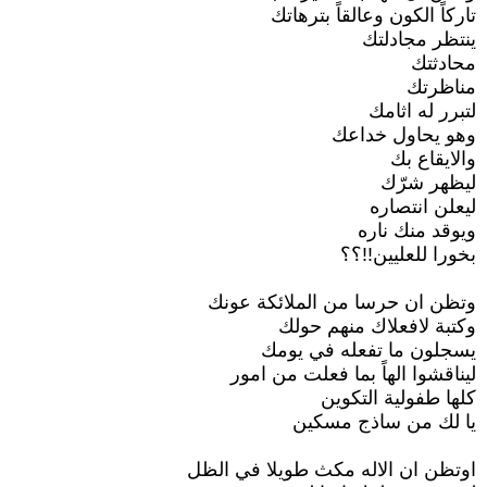
تاركاً الكون وعالقاً بترهاتك
ينتظر مجادلتك
محادثتك
مناظرتك
لتبرر له اثامك
وهو يحاول خداعك
والايقاع بك
ليظهر شرّك
ليعلن انتصاره
ويوقد منك ناره
بخورا للعليين!!؟؟
وتظن ان حرسا من الملائكة عونك
وكتبة لافعلاك منهم حولك
يسجلون ما تفعله في يومك
ليناقشوا الهاً بما فعلت من امور
كلها طفولية التكوين
يا لك من ساذج مسكين
اوتظن ان الاله مكث طويلا في الظل