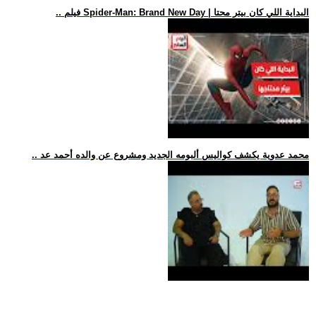
.. فيلم Spider-Man: Brand New Day | البداية اللي كان بيتر محتا
.. محمد عدوية يكشف كواليس ألبومه الجديد ومشروع عن والده أحمد عد