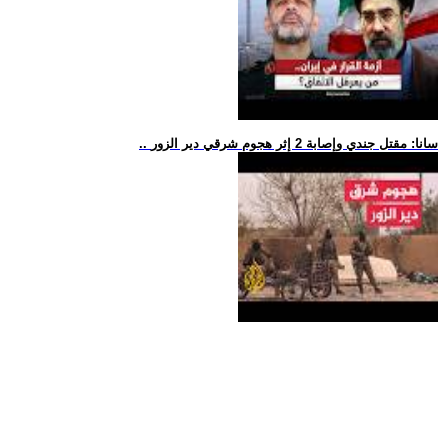
.. سانا: مقتل جندي وإصابة 2 إثر هجوم شرقي دير الزور