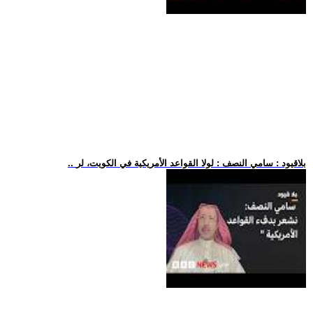
.. بلاقيود : سامي النصف : لولا القواعد الأمريكية في الكويت، لر