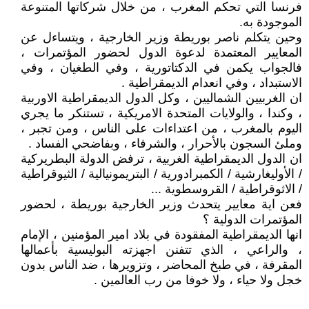
فرنسا التي تحكم المغرب ، من خلال شركاتها المتنوعة
الموجودة به.
وحين يتكلم ناصر بوريطة وزير الخارجية ، ويتساءل عن
المعايير المعتمدة لدعوة الدول لحضور المؤتمرات ،
فالجواب يكمن في الدكتاتورية ، وفي الطغيان ، وفي
الاستبداد ، وفي انعدام الديمقراطية .
ان الغربيين الشماليين ، وكل الدول الديمقراطية الاوربية
، وكندا ، والولايات المتحدة الامريكية ، تستنكر ما يجري
اليوم بالمغرب ، من اعتداءات على الناس ، ومن تجبر ،
وملئ السجون بالأحرار ، والشرفاء ، وبفاضحي الفساد .
ان الدول الديمقراطية الغربية ، ترفض الدولة البطريركية
/ الأوليغارشية / الكمبرادورية / البتريمونيالية / الثيوقراطية
/ الاثوقراطية / القروسطوية ...
فعن اية معايير يتحدث وزير الخارجية بوريطة ، لحضور
المؤتمرات الدولية ؟
انها الديمقراطية المفقودة في بلاد امير المؤمنين ، الإمام
، والراعي ، الذي تتفنن اجهزته البوليسية بأعمالها
المقرفة ، في طبخ المحاضر ، وتزويرها ، ضد الناس بدون
خجل ولا حياء ، ولا خوفا من رب العالمين .