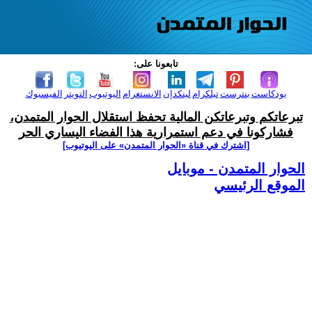
تابعونا على:
بودكاست
بنترست
تيلكرام
لينكدإن
الانستغرام
اليوتيوب
التويتر
الفيسبوك
تبرعاتكم وتبرعاتكن المالية تحفظ استقلال الحوار المتمدن،
فشاركونا في دعم استمرارية هذا الفضاء اليساري الحر
[اشترك في قناة ‫«الحوار المتمدن» على اليوتيوب]
الحوار المتمدن - موبايل
الموقع الرئيسي