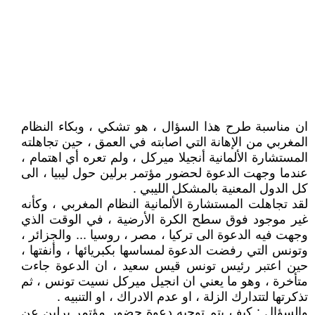
ان مناسبة طرح هذا السؤال ، هو تشكي ، وبكاء النظام
المغربي من الإهانة التي اصابته في العمق ، حين تجاهلته
المستشارة الألمانية أنجيلا ميركل ، ولم تعره أي اهتمام ،
عندما وجهت الدعوة لحضور مؤتمر برلين حول ليبيا ، الى
كل الدول المعنية بالمشكل الليبي .
لقد تجاهلت المستشارة الألمانية النظام المغربي ، وكأنه
غير موجود فوق سطح الكرة الأرضية ، في الوقت الذي
وجهت فيه الدعوة الى تركيا ، مصر ، روسيا ... والجزائر ،
وتونس التي رفضت الدعوة لمساسها بكبريائها ، وأنفتها ،
حين اعتبر رئيس تونس قيس سعيد ، ان الدعوة جاءت
متأخرة ، وهو ما يعني ان انجيل ميركل نسيت تونس ، ثم
تذكرتها لتتدارك الزلة ، او عدم الادراك ، او التنبيه .
والسؤال : كيف يتم توجيه دعوة حضور مؤتمر برلين عن