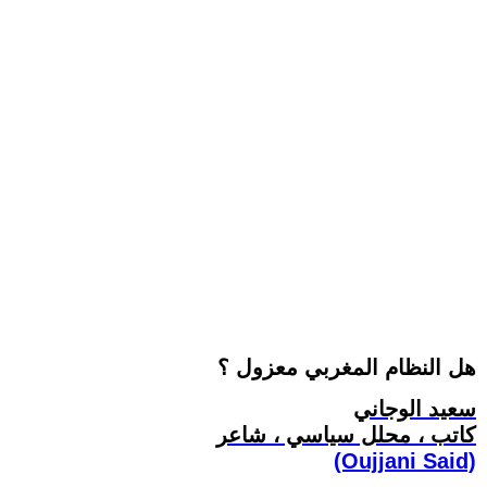
هل النظام المغربي معزول ؟
سعيد الوجاني
كاتب ، محلل سياسي ، شاعر
(Oujjani Said)