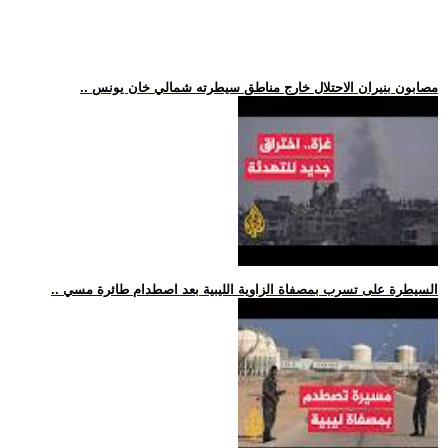
.. مصابون بنيران الاحتلال خارج مناطق سيطرته شمالي خان يونس
.. السيطرة على تسرب بمصفاة الزاوية الليبية بعد اصطدام طائرة مسي