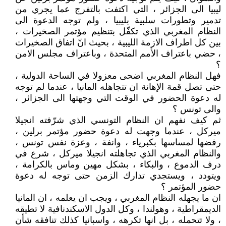
ليبيا الى الجزائر ، التي اكتفت بالتفرج عما يجري من
تدمير وتطورات سلبية بليبيا ، ولم توجه الدعوة الى
النظام المغربي الذي تكفّل بتنظيم مؤتمر الصخيرات ،
بين كل اطراف الازمة الليبية ، بحيث انّ اتفاق الصخيرات
، حضي باعتراف الأمم المتحدة ، وباعتراف مجلس الامن
؟
فهل النظام المغربي اضحى معزولا في الساحة الدولية ،
حتى تصل قمة الإهانة ان تتجاهله المانيا ، عندما لم توجه
له دعوة الحضور في الوقت التي وجهتها الى الجزائر ،
والى تونس ؟
ثم كيف نفهم ان النظام التونسي الذي شرّفته انجيلا
ميركل ، عندما وجهت له دعوة حضور مؤتمر برلين ،
رفضها لمساسها بكبرياء ، وانفة ، وعزة نفس تونس ،
والنظام المغربي الذي تجاهلته انجيلا ميركل ، شرع في
درف الدموع ، والبكاء ، بشكل مهين وماس بالكرامة ،
ويتودد ، ويستجدي تدارك الزمن حتى توجه له دعوة
حضور المؤتمر ؟
ان ما يجهله النظام المغربي ، ويجب ان يعلمه ، ان المانيا
الديمقراطية ، وهولندا ، وكل الدول الاسكندنافية لا تطيقه
، ولا تتحمله ، بل انها تكرهه ، واسبانيا كذلك تنافقه شأن