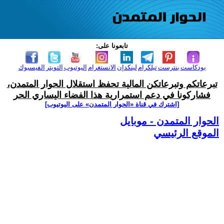
تابعونا على:
بودكاست
بنترست
تيلكرام
لينكدإن
الانستغرام
اليوتيوب
التويتر
الفيسبوك
تبرعاتكم وتبرعاتكن المالية تحفظ استقلال الحوار المتمدن،
فشاركونا في دعم استمرارية هذا الفضاء اليساري الحر
[اشترك في قناة ‫«الحوار المتمدن» على اليوتيوب]
الحوار المتمدن - موبايل
الموقع الرئيسي