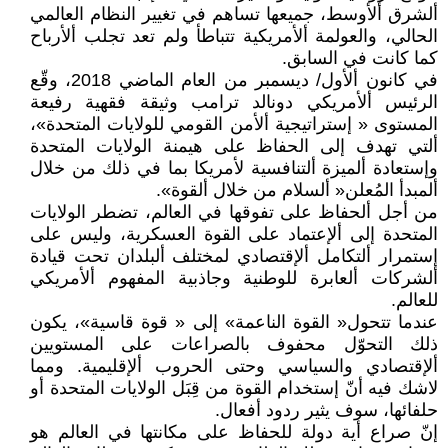
ألشرق ألأوسط، جميعها تساهم في تغيير النظام العالمي
الحالي، والعولمة ألأمريكية تتباطأ ولم تعد تجلب ألأرباح
كما كانت في السابق.
في كانون ألأول/ ديسمبر من العام الماضي 2018، وقّع
الرئيس ألأمريكي دونالد ترامب وثيقة فقهية رفيعة
المستوى « إستراتيجية ألأمن القومي للولايات المتحدة»،
ألتي تهدف إلى الحفاظ على هيمنة الولايات المتحدة
وإستعادة ألميزة ألتنافسية لأمريكا بما في ذلك من خلال
ألمبدأ المُعلن« ألسلام من خلال ألقوة».
من أجل ألحفاظ على تفوقها في العالم، تضطر الولايات
المتحدة إلى ألإعتماد على القوة العسكرية، وليس على
إستمرار ألتكامل ألإقتصادي لمختلف ألبلدان تحت قيادة
ألشركات ألعابرة للوطنية وجاذبية المفهوم ألأمريكي
للعالم.
عندما تتحول« القوة الناعمة» إلى « قوة قاسية»، يكون
ذلك التحوّل محفوف بالصراعات على المستويين
ألإقتصادي والسياسي وحتى الحروب ألإقليمية. ومما
لاشك فيه أنّ إستخدام القوة من قِبَل الولايات المتحدة أو
حلفائها، سوف يثير ردود أفعال.
إنّ صراع أية دولة للحفاظ على مكانتها في العالم هو