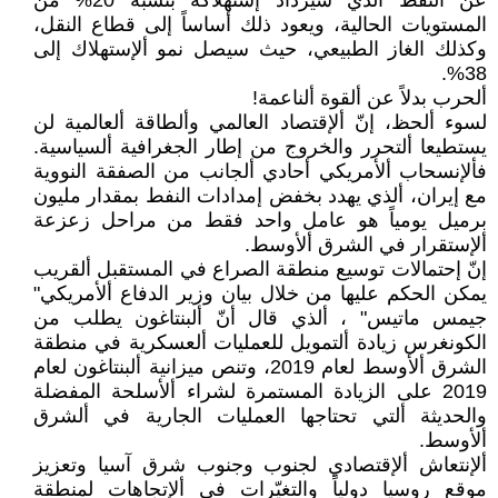
عن النفط ألذي سيزداد إستهلاكه بنسبة 20% من
المستويات الحالية، ويعود ذلك أساساً إلى قطاع النقل،
وكذلك الغاز الطبيعي، حيث سيصل نمو ألإستهلاك إلى
38%.
ألحرب بدلاً عن ألقوة ألناعمة!
لسوء ألحظ، إنّ ألإقتصاد العالمي وألطاقة ألعالمية لن
يستطيعا ألتحرر والخروج من إطار الجغرافية ألسياسية.
فألإنسحاب ألأمريكي أحادي ألجانب من الصفقة النووية
مع إيران، ألذي يهدد بخفض إمدادات النفط بمقدار مليون
برميل يومياً هو عامل واحد فقط من مراحل زعزعة
ألإستقرار في الشرق ألأوسط.
إنّ إحتمالات توسيع منطقة الصراع في المستقبل ألقريب
يمكن الحكم عليها من خلال بيان وزير الدفاع ألأمريكي"
جيمس ماتيس" ، ألذي قال أنّ ألبنتاغون يطلب من
الكونغرس زيادة ألتمويل للعمليات ألعسكرية في منطقة
الشرق ألأوسط لعام 2019، وتنص ميزانية ألبنتاغون لعام
2019 على الزيادة المستمرة لشراء ألأسلحة المفضلة
والحديثة ألتي تحتاجها العمليات الجارية في ألشرق
ألأوسط.
ألإنتعاش ألإقتصادي لجنوب وجنوب شرق آسيا وتعزيز
موقع روسيا دولياً والتغيّرات في ألإتجاهات لمنطقة