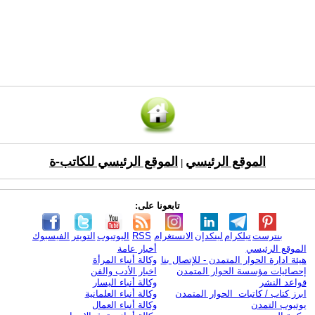
الموقع الرئيسي
الموقع الرئيسي للكاتب-ة
|
تابعونا على:
بنترست
تيلكرام
لينكدإن
الانستغرام
RSS
اليوتيوب
التويتر
الفيسبوك
الموقع الرئيسي
أخبار عامة
هيئة ادارة الحوار المتمدن - للإتصال بنا
وكالة أنباء المرأة
إحصائيات مؤسسة الحوار المتمدن
اخبار الأدب والفن
قواعد النشر
وكالة أنباء اليسار
ابرز كتاب / كاتبات الحوار المتمدن
وكالة أنباء العلمانية
يوتيوب التمدن
وكالة أنباء العمال