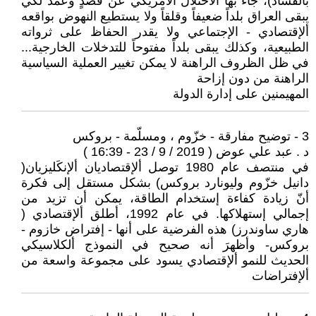
بألفساد)، جاء بها الاحتلال الأمريكي عن قصدٍ وعمد لكي
يبقى العراق بلداً ضعيفاً وقلقاً ولا يستطيع النهوض بواقعه
ألإقتصادي - الإجتماعي ولا يقدر الحفاظ على ثرواته
الطبيعية، وكذلك يبقى بلداً مفتوحاً للتدخلات الخارجية...
في ظل الظروف الراهنة لا يمكن تغيير العملية السياسية
الراهنة من دون إزاحة
المهيمنين على إدارة الدولة
3 - توضيح مفارقة - خزّوم ، ومسلّمة - بروكس
د . عبد علي عوض ( 2019 / 9 / 23 - 16:39 )
في منتصف عام 1980 توصل ألإقتصاديان ألإنكَليزيان(
دانيل خزّوم وليونارد بروكس) بشكل مستقل إلى فكرة
أنّ زيادة كفاءة إستخدام الطاقة، يمكن أن تزيد من
إجمالي إستهلاكها. في عام 1992، أطلق ألإقتصادي (
هاري ساوندرز) هذه الفرضية على أنها - إفتراض خازوم -
بروكس- وأظهرَ أنه صحيح في النموذج ألكلاسيكي
الحديث للنمو ألإقتصادي يسود على مجموعة واسعة من
ألإفتراضات