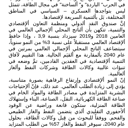
في الحرب" الباردة" و" ألساخنة" في مجال الطاقة، تتمثل
ليس بتواجدها العسكري – السياسي في المناطق
المختلفة، بَل بألتنمية السريعة لإقتصادها.
إنَّ صندوق النقد ألدولي ومنظمة التعاون ألإقتصادي
والتنمية، تتكهن بأن ألناتج المحلي ألإجمالي العالمي في
العامين 2018 و2019 سيزداد بنسبة 3,9 ، وإذا حافظ
ألإقتصاد العالمي مستقبلاً على نسبة 3% من النمو سنوياً،
سيتضاعف الناتج المحلي ألإجمالي العالمي بمرتين في
عام 2040 بألمقارنة مع ألقيَم الحالية. هذا التقييم لآفاق
التنمية ألإقتصادية في العقدين القادمين، تمَّ وضعه في
تنبؤات غالبية وكالات الطاقة وشركات النفط وألغاز
ألعالمية.
إنّ النمو ألإقتصادي وإرتفاع الرفاهية بصورة متناسبة،
يؤدي إلى زيادة ألطلب ألعالمي. عند ذلك، فإنّ ألإحتياجات
البشرية المتزايدة في مصادر الطاقة والمواد الخام في
صناعة الطاقة الكهربائية، النقل، الصناعة، البناء وإستهلاك
الطاقة المنزلية، ستكون قانعة وراضية عن الوقود
ألأحفوري التقليدي ألذي يتضمن النفط والغاز الطبيعي
والفحم. ووفقاً للبحوث من قِبل وكالات الطاقة، بحلول
عام 2040، سيوفر النفط والغاز 57% من الطلب المتزايد