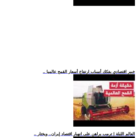
.. خبير اقتصادي يفكك أسباب ارتفاع أسعار القمح عالميا
.. العالم الليلة | ترمب يراهن على انهيار اقتصاد إيران.. ويختار