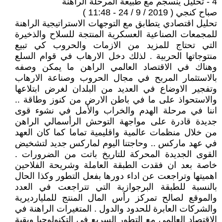
4 - تحليل ينسجم مع طبيعة المرحلة الراهنة
صباح كنجي ( 2019 / 9 / 24 - 11:48 )
تحليل اقتصادي يتطابق مع التوجهات الاستراتيجية الراهنة
للمجمعات الصناعية العسكرية المنتجة للسلاح والذخيرة
التي تحتاج للمزيد من الازمات والحروب كي تبيع
منتوجاتها الحربية . لذلك دخل الارهاب في قوام السلع
وهناك في الاقتصاد العالمي الراهن ما يمكن وصفه
بالاستثمار المربح في مجال الحروب وصناعة الارهاب
وتفجير الاوضاع في العديد من البلدان لغرض ابتلاعها
والاستحواذ على ما في باطن الارض من كنوز وطاقة ..
اننا في مرحلة الهدم والخراب والأمل في نشوء قوى
جديدة قادرة على مواجهة التوحش الرأسمالي الراهن
من خلال منظمات عالمية واقليمية تماما كما كان العهد
في عهد ماركس .. وحاجتنا اليوم لماركس جديد لتشخيض
القوى الجديدة المحركة للتاريخ باتت من الضرورات .
خاصة بعد ان فقدت الطبقة العاملة وشريحة الفلاحين
اهميتها وتراجعت عن اداء دورها بفعل التطور وكذا الحال
بالنسبة للطبقة البرجوازية التي تتراجعت في العدد
والموقع لصالح تمركز رأس المال المنتج للمليارديرية
والشركات العابرة للحدود والدول . المتغيرات الراهنة في
الاقتصاد العالمي مع التطور السريع في التكنولوجيا وبقية