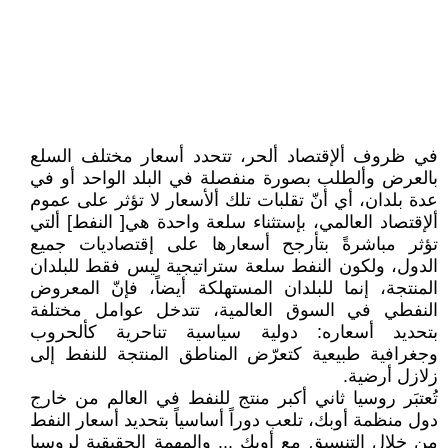
في ظروف ألإقتصاد ألحر، تتحدد أسعار مختلف السلع
بالعرض وألطلب بصورة منفصلة في البلد الواحد أو في
عدة بلدان، أي أنّ تقلبات تلك ألأسعار لا تؤثر على عموم
ألإقتصاد العالمي، بإستثناء سلعة واحدة هي[ النفط] ألتي
تؤثر مباشرةً بتأرجح أسعارها على إقتصاديات جميع
الدول، ولكون النفط سلعة ستراتيجية ليس فقط للبلدان
المنتجة، إنما للبلدان المستهلكة أيضاً، فإنّ المعروض
النفطي في السوق العالمية، تتدخل عوامل مختلفة
بتحديد أسعاره: دولية سياسية تناحرية كألحروب
وجغرافية طبيعية كتعرّض المناطق المنتجة للنفط إلى
زلازل أرضية.
تُعتبَر روسيا ثاني أكبر منتج للنفط في العالم من خارج
دول منظمة أوبك، تلعب دوراً أساسياً بتحديد أسعار النفط
من خلال التنسيق مع أوبك ... والمهمة الحقيقية لروسيا