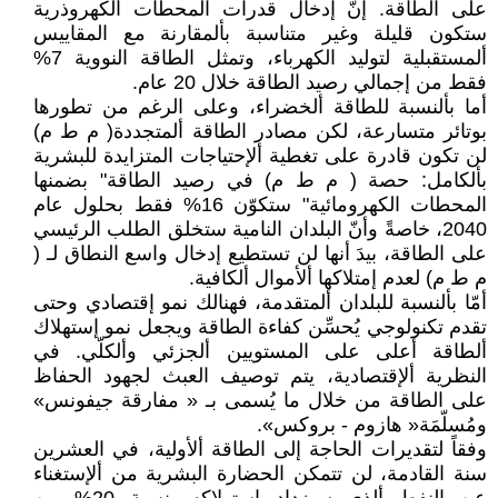
على الطاقة. إنّ إدخال قدرات المحطات ألكهروذرية
ستكون قليلة وغير متناسبة بألمقارنة مع المقاييس
ألمستقبلية لتوليد الكهرباء، وتمثل الطاقة النووية 7%
فقط من إجمالي رصيد الطاقة خلال 20 عام.
أما بألنسبة للطاقة ألخضراء، وعلى الرغم من تطورها
بوتائر متسارعة، لكن مصادر الطاقة ألمتجددة( م ط م)
لن تكون قادرة على تغطية ألإحتياجات المتزايدة للبشرية
بألكامل: حصة ( م ط م) في رصيد الطاقة" بضمنها
المحطات الكهرومائية" ستكوّن 16% فقط بحلول عام
2040، خاصةً وأنّ البلدان النامية ستخلق الطلب الرئيسي
على الطاقة، بيدَ أنها لن تستطيع إدخال واسع النطاق لـ (
م ط م) لعدم إمتلاكها ألأموال ألكافية.
أمّا بألنسبة للبلدان ألمتقدمة، فهنالك نمو إقتصادي وحتى
تقدم تكنولوجي يُحسِّن كفاءة الطاقة ويجعل نمو إستهلاك
ألطاقة أعلى على المستويين ألجزئي وألكلّي. في
النظرية ألإقتصادية، يتم توصيف العبث لجهود الحفاظ
على الطاقة من خلال ما يُسمى بـ « مفارقة جيفونس»
ومُسلّمَة« هازوم - بروكس».
وفقاً لتقديرات الحاجة إلى الطاقة ألأولية، في العشرين
سنة القادمة، لن تتمكن الحضارة البشرية من ألإستغناء