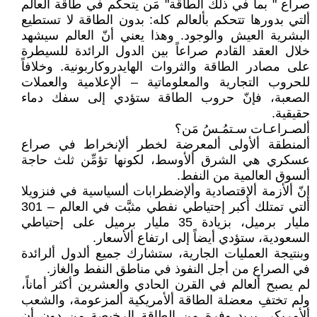
صراع " بما في ذلك الطاقة" مَن يتحكم في طاقة العالم
ألتي بدورها تتحكم بألعالم كله: بدون الطاقة لا تستطيع
البشرية العيش والوجود. وهذا يعني أنّ العالم سيشهد
خلال العقد القادم صراعاً بين الدول الرائدة للسيطرة
على مصادر الطاقة والثروات الهايدروكاربونية. وخلافاً
للحروب التجارية والمعلوماتية – ألإعلامية والعملات
الصعبة، فإنّ حروب الطاقة ستؤدي إلى سفك دماء
حقيقية.
ألصـراعـات سـتمُـسُ مَن؟
ألمنطقة ألأولى ألمعرضة لخطر ألإنخراط في صراع
عسكري هي الشرق ألأوسط، لكونها تؤمِّن ثلث حاجة
ألسوق العالمية من النفط.
إنّ ألأزمة ألإقتصادية وألإضطرابات ألسياسية في فنزويلا
ألتي تمتلك أكبر إحتياطي نفطي مثبَّت في العالم – 301
مليار برميل، بزيادة 35 مليار برميل على إحتياطي
السعودية، ستؤدي أيضاً إلى ارتفاع ألأسعار.
وبنتيجة العمليات الجارية، ستشارك جميع ألدول ألرائدة
في الصراع من أجل النفوذ في مناطق النفط والغاز.
لم يصبح ألعالم في القرن الحادي والعشرين أكثر أماناً،
ولم تختفِ معضلة الطاقة ألأمريكية ألمزعومة، والشعب
ألأمريكي يريد وفرة من الطاقة الرخيصة من دون أن