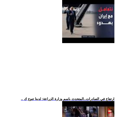
.. ارتفاع في الصادرات..المتحدث باسم وزارة الزراعة: لدينا تنوع ك