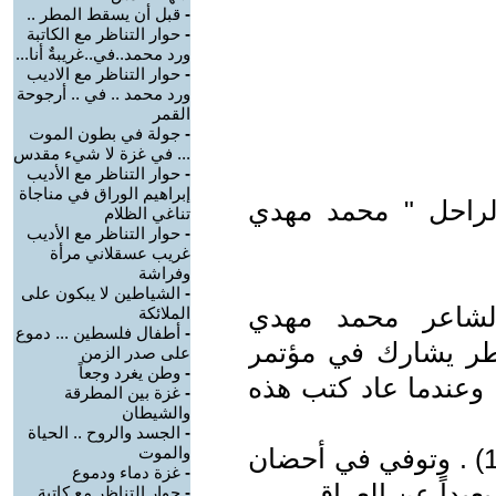
-
قبل أن يسقط المطر ..
-
حوار التناظر مع الكاتبة
ورد محمد..في..غريبةٌ أنا...
-
حوار التناظر مع الاديب
ورد محمد .. في .. أرجوحة
القمر
-
جولة في بطون الموت
... في غزة لا شيء مقدس
-
حوار التناظر مع الأديب
إبراهيم الوراق في مناجاة
الراحل " محمد مهدي
تناغي الظلام
-
حوار التناظر مع الأديب
غريب عسقلاني مرأة
وفراشة
-
الشياطين لا يبكون على
وجة الشاعر محمد مهدي
الملائكة
-
أطفال فلسطين ... دموع
طر يشارك في مؤتمر
على صدر الزمن
-
وطن يغرد وجعاً
 وعندما عاد كتب هذه
-
غزة بين المطرقة
والشيطان
-
الجسد والروح .. الحياة
نشر للجواهري أول قصيدة عام (1931) . وتوفي في أحضان
والموت
-
غزة دماء ودموع
-
حوار التناظر مع كاتبة