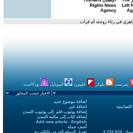
اهري في رثاء زوجته أم فرات
بنترست
بلوكر
فليبورد
الموبايل
بودكاست
اضافة موضوع جديد
التضامنية
اضافة خبر
إضافة يوتيوب-فلم إلى يوتيوب التمدن
إضافة كتاب إلى مكتبة التمدن
Add new article - English
أضف حملة
3,732,97
تعديل الموقع الفرعي للكاتب-ة