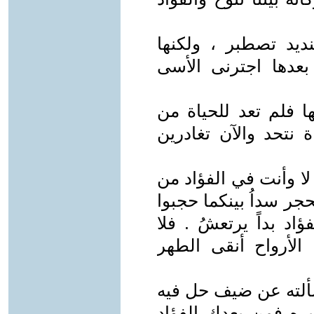
يد تصطبر ، ولكنها
دها اجترنى الأسى
ا فلم تعد للحياة من
 نتحد والآن تغادرين
لا وأنت في الفؤاد من
حجر سداُ بينكما حجبوا
د بداً يرتعشُ . فلا
الأرواح أنقى الطهر
ألته عن ضيف حل فيه
ره فمن بعدك الفؤاد