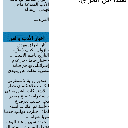
الأدب المبدعة ماجي
فهمي ..رسالة
المزيد.....
اخبار الأدب والفن
-
آثار العراق مهددة
بالزوال.. كيف -يُقنَّن-
التاريخ باسم الاست ...
-
-خيار خاطئ-.. إعلام
إسرائيلي يهاجم فنانة
مصرية تخلت عن يهودي
...
-
صدور رواية لا تنتظرني
للكاتب علاء غسان نصار
-
الاشتراكات الشهرية في
-إنستغرام- تصبح مصدر
دخل جديد.. تعرف ع ...
-
-أمك ثم أمك ثم أمك-..
لماذا اختارت هوليود حديثا
نبويا عنوانا ...
-
عودة شيرين عبد الوهاب
تشعل المسرح.. استقبال