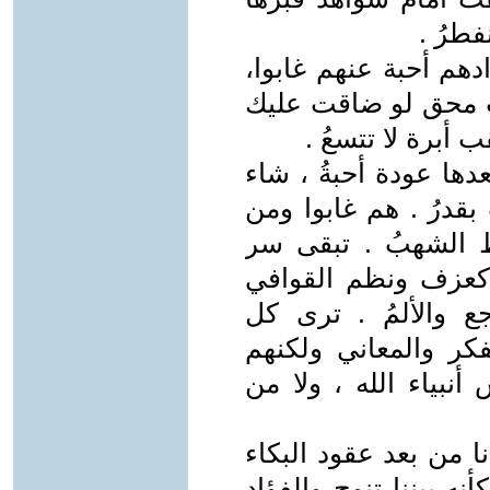
فطرُ .
هم أحبة عنهم غابوا،
ت محق لو ضاقت عليك
ب أبرة لا تتسعُ .
ها عودة أحبةُ ، شاء
بقدرُ . هم غابوا ومن
 الشهبُ . تبقى سر
 كعزف ونظم القوافي
 والألمُ . ترى كل
كر والمعاني ولكنهم
نبياء الله ، ولا من
ا من بعد عقود البكاء
ه بيننا تنوح والفؤاد