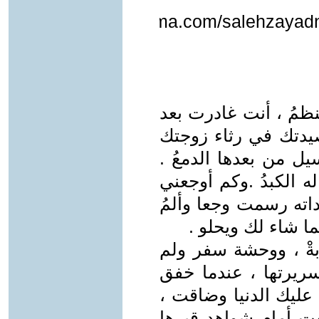
http://www.khayma.com/salehzayadn
ظمُ ، أنت غادرت بعد
دتك في رثاء زوجتك
ل من بعدها الدمعُ .
 الكبدُ .وكم أوجعني
ته رسمت وجعا وألمُ
ا شاء لك ويحلو .
ةْ ، ووحشة سفر ولم
ريرتها ، عندما خفق
عليك الدنيا وضاقت ،
ت أمام شواهد قبرها