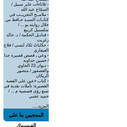
-
ثلاثاءات عابر سبيل /
السمّاح عبد الله
-
ملامــح التجريــب في
كتابـات السيـد حـافظ من
خلال روايته يو ... /
سلسبيل كريبع
-
قناديل الحكمة / د. خالد
زغريت
-
حكاياتْ تَكاد تُنسى / فلاح
العيفاري
-
وعي ـ قصص قصيرة جدا
/ حسين جداونه
-
ديوان 23 الحاوي
والعصفور / منصور
الريكان
-
كتاب «عين على القصة
القصيرة: تأملات نقدية في
تسع رؤى قصصية م ... /
حميد عقبي
المزيد.....
المعجبين بنا على
الفيسبوك