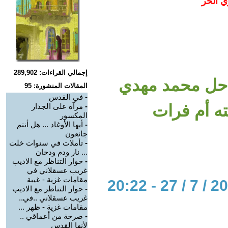
ي الحر
إجمالي القراءات: 289,902
راحل محمد مهدي
المقالات المنشورة: 95
-
في القدس
ه أم فرات
-
مرآه على الجدار
المكسور
-
أيها الأوغاد ... هل أنتم
جائعون
-
تأملات في سنوات خلت
... نار ودم ودخان
-
حوار التناظر مع الاديب
غريب عسقلاني في
مقامات غزية - غيبة
-
حوار التناظر مع الاديب
غريب عسقلاني ..في..
مقامات غزية - ظهر ...
-
صرخة من أعماقي ..
لأنها القدس