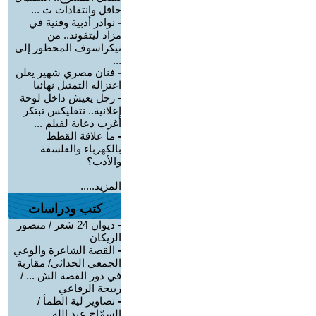
حافل وانتقادات ت ...
-
نوادر أدبية وفنية في
مزاد ليتفوند.. من
نيكراسوف المحظور إلى
...
-
فنان مصري شهير يعلن
اعتزاله التمثيل نهائيا
-
رجل يعيش داخل لوحة
إعلانية.. نتفليكس تبتكر
أغرب دعاية لفيلم ...
-
ما علاقة القطط
بالكهرباء والفلسفة
والأدب؟
المزيد.....
كتب ودراسات
-
ديوان 24 شعر / منصور
الريكان
-
القصة الشاعرة والوعي
الجمعي الحداثي/ مقاربة
في دور القصة الش ... /
ربيحة الرفاعي
-
تصاوير لية الظمأ /
السمّاح عبد الله