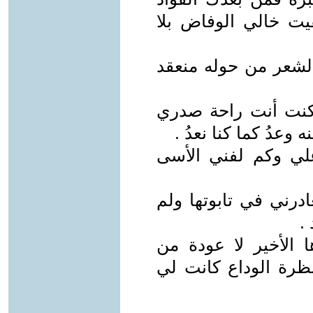
ت خالي الوفاض بلا
شعر من حوله منعقد
نت أنت راحة صدري
 وعدُ كما كنا نعدُ .
علي وكم لفني الأسى
درني في تابوتها ولم
.
الأخير لا عودة من
نظرة الوداع كانت لي