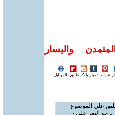
متمدن واليسار
م
بنترست
تمبلر
بلوكر
فليبورد
الموبايل
عليق على الموضوع
نرجو النقر على -