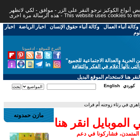
 أنواع الكوكيز نرجو النقر على الزر - موافق - لكي لاتظهر
This website uses cookies to ensure you ge
وكالة أنباء العمال
-
وكالة أنباء حقوق الإنسان
-
اخبار الرياضة
-
اخبار
لوم
التبرع للموقع - ادعمونا
حرية والعدالة الاجتماعية للجميع
"
تى نالها أعلام في الفكر والثقافة
قر هنا لاستخدام الموقع البديل
كوردي
English
اهري في رثاء زوجته أم فرات
مازن حمدونه
لموبايل انقر هنا
 المتمدن، فشاركونا في دعم