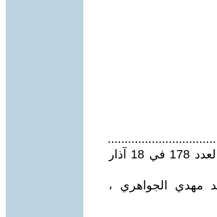
................................................................
* نشرت في جريدة " الرأي العام " العدد 178 في 18 آذار
مدى (2001) ، محمد مهدي الجواهري ،