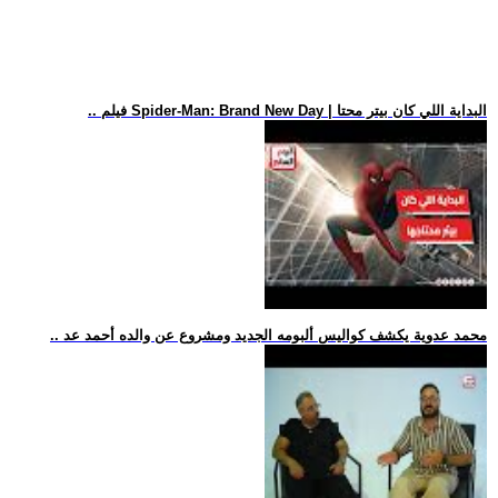
.. فيلم Spider-Man: Brand New Day | البداية اللي كان بيتر محتا
.. محمد عدوية يكشف كواليس ألبومه الجديد ومشروع عن والده أحمد عد