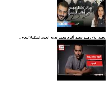
.. محمد علام وهيثم سعيد: ألبوم محمد عدوية الجديد استكمالا لنجاح