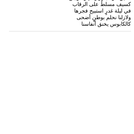
كسيف مسلطٌ على الرقاب
في ليلة غدرٍ استبيح فجرها
ولازلنا نحلم بوطنٍ أضحى
كالكابوس يخنق أنفاسنا