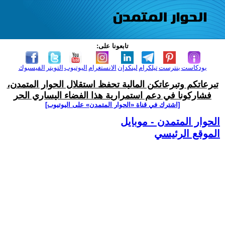
تابعونا على:
بودكاست
بنترست
تيلكرام
لينكدإن
الانستغرام
اليوتيوب
التويتر
الفيسبوك
تبرعاتكم وتبرعاتكن المالية تحفظ استقلال الحوار المتمدن،
فشاركونا في دعم استمرارية هذا الفضاء اليساري الحر
[اشترك في قناة ‫«الحوار المتمدن» على اليوتيوب]
الحوار المتمدن - موبايل
الموقع الرئيسي