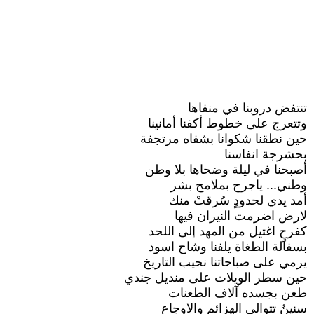
تنتفض دروبنا في منفاها
وتتعرج على خطوط أكفنا أمانينا
حين نطقنا شكوانا بشفاه مرتجفة
بحشرجة انفاسنا
أصبحنا في ليلة وضحاها بلا وطن
وطني... ياجرح بملامح بشر
أمد يدي لحدودٍ سُرقتْ منك
لارض اضرمت النيران فيها
كفرحٍ اغتيل من المهد إلى اللحد
بسفالة الطغاة يلفنا وشاح اسود
يرمي على صباحاتنا نحيب التاريخ
حين سطر الويلات على منديل جندي
طعن بجسده آلاف الطعنات
سنينٌ تتوالى الهزائم والاوجاع