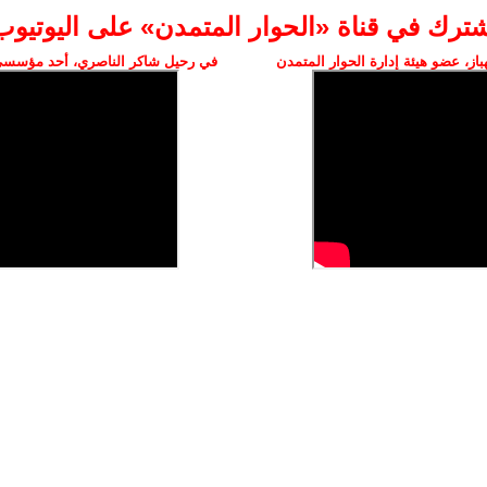
شترك في قناة «الحوار المتمدن» على اليوتيوب
ز، عضو هيئة إدارة الحوار المتمدن
في رحيل شاكر الناصري، أحد مؤسسي 