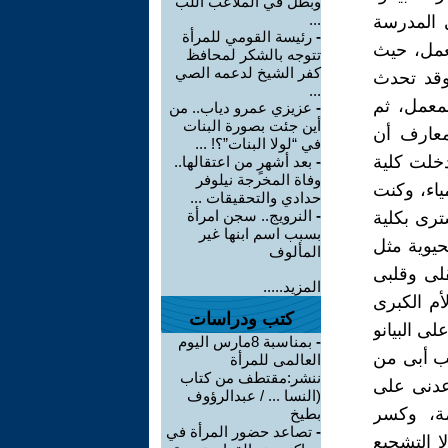
وبطل في الملاعب اللب
...
 المدرسة
-
رئيسة القومي للمرأة
عمل، حيث
تتوجه بالشكر لمحافظ
كفر الشيخ لدعمه الصي
وقد تحدث
...
معمل، ثم
-
عزيزي عمرو دياب.. من
أين جئت بصورة البنات
معارف أن
في “لولا البنات”؟! ...
خلت كلية
-
بعد أشهرٍ من اعتقالها..
وفاة المخرجة نيلوفر
ياء، وكنت
حدادي والتحقيقات ...
-
النرويج.. سجن امرأة
ترى بكلية
بسبب اسم ابنها غير
حيوية مثل
المألوف
قلى وقلبى
المزيد.....
م الكبرى
كتب ودراسات
ى البيانو
-
بمناسبة 8مارس اليوم
اتب أبى من
العالمى للمرأة
ننشر:مقتطف من كتاب
عدنى على
(النسا ... / عبدالرؤوف
مة، وكسر
بطيخ
-
تصاعد حضور المرأة في
ا التشجيع