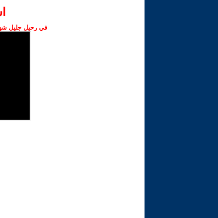
ا‫
في رحيل جليل شهبا