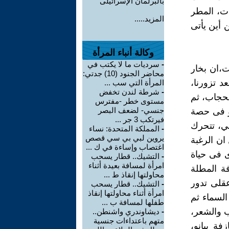
بالبرلمان الإسرائيلى
ت، المطر
المزيد.....
أين يأتى
وكالة أنباء المرأة
-
سرديات ما لا يكتب في
ت،ان بخار
محاضر الجنود (10) جدتي:
د تزورنا،
المرأة التي سب ...
-
شرطة لندن تخفض
حجاب، ثم
مستوى خطر -مفترس
جنسي- لضعف البصر
و فى حصة
فيرتكب 3 جر ...
ي، تتحرك
-
المملكة المتحدة: نساء
يروين لبي بي سي قصص
ان الرغبة
اغتصاب وإساءة في ك ...
ى فى حياة
-
التشيك.. قطار يسحب
امرأة لمسافة بعيدة أثناء
فة المطلة
محاولتها إنقاذ ط ...
عقلى تدور
-
التشيك.. قطار يسحب
امرأة أثناء محاولتها إنقاذ
السماء ثم
طفلها لمسافة ب ...
ب والشعر،
-
ديشاوندري واشنطن..
متهم باعتداءات جنسية
فة بيانو،