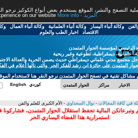
ة التصفح والنشر، الموقع يستخدم بعض أنواع الكوكيز نرجو النق
More info - المزيد
experience on our website
الفن
-
وكالة أنباء اليسار
-
وكالة أنباء العلمانية
-
وكالة أنباء العمال
-
وكا
الاقتصاد
-
اخبار الطب والعلوم
 الرئيسي لمؤسسة الحوار المتمدن
، علمانية، ديمقراطية، تطوعية وغير ربحية
ل مجتمع مدني علماني ديمقراطي حديث يضمن الحرية والعدالة الاجتم
حوار المتمدن على جائزة ابن رشد للفكر الحر والتى نالها أعلام في الفك
م مشاكل تقنية في تصفح الحوار المتمدن نرجو النقر هنا لاستخدام الموقع
كوردي
English
الاخبار
مراكز
الحوار المتمدن
لة في كافة المجالات
-
نوال السعداوي
- الأم الكبرى للعلم والفن
 وتبرعاتكن المالية تحفظ استقلال الحوار المتمدن، فشاركونا 
استمرارية هذا الفضاء اليساري الحر