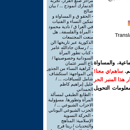
مراكز صنع القرار، تجربة
الدنمارك أنموذج ... / بيان
صالح
-
الحقو ق و المساواة و
تمكين النساء و الفتيات
في العرا ق / نادية محمود
-
المرأة والفلسفة.. هل
Transl
منعت المجتمعات
الذكورية عبر تاريخها الن
... / رسلان جادالله عامر
-
كتاب تطور المرأة
السودانية وخصوصيتها /
اعية، والمساواة
تاج السر عثمان
-
كراهية النساء من الجذور
م.
ساهم/ي معنا!
إلى المواجهة: استكشاف
شامل للسياقات، ... /
رار هذا المنبر الحر
خليل إبراهيم كاظم
معلومات التحويل
الحمداني
-
الطابع الطبقي لمسألة
المرأة وتطورها. مسؤولية
الاحزاب الشيوعي ... /
الحزب الشيوعي اليوناني
-
الحركة النسوية
الإسلامية: المناهج
والتحديات / ريتا فرج