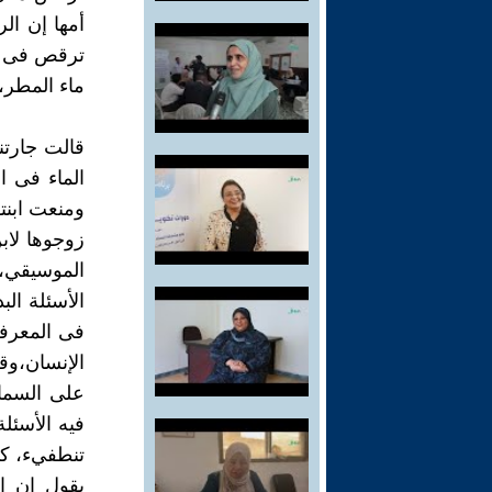
أمها إن ا
ترقص فى ال
ماء المطر، 
قالت جارتن
الماء فى ا
ومنعت ابن
زوجوها لاب
الموسيقي، 
الأسئلة ال
فى المعرفة
الإنسان،وق
على السماء
فيه الأسئل
تنطفيء، كن
يقول ان ال