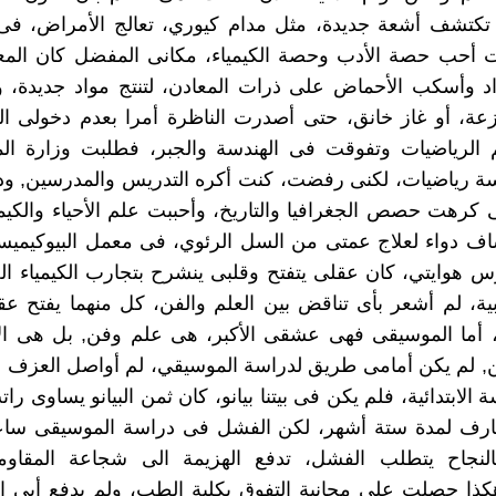
 تكتشف أشعة جديدة، مثل مدام كيوري، تعالج الأمراض، فى
كنت أحب حصة الأدب وحصة الكيمياء، مكانى المفضل كان الم
اد وأسكب الأحماض على ذرات المعادن، لتنتج مواد جديدة، 
عة، أو غاز خانق، حتى أصدرت الناظرة أمرا بعدم دخولى ال
 الرياضيات وتفوقت فى الهندسة والجبر، فطلبت وزارة ال
ة رياضيات، لكنى رفضت، كنت أكره التدريس والمدرسين, ود
 كرهت حصص الجغرافيا والتاريخ، وأحببت علم الأحياء والكيم
اف دواء لعلاج عمتى من السل الرئوي، فى معمل البيوكيميس
 هوايتي، كان عقلى يتفتح وقلبى ينشرح بتجارب الكيمياء ال
أدبية، لم أشعر بأى تناقض بين العلم والفن، كل منهما يفتح ع
، أما الموسيقى فهى عشقى الأكبر، هى علم وفن, بل هى الأ
ن, لم يكن أمامى طريق لدراسة الموسيقي، لم أواصل العزف عل
 الابتدائية، فلم يكن فى بيتنا بيانو، كان ثمن البيانو يساوى ر
عارف لمدة ستة أشهر، لكن الفشل فى دراسة الموسيقى سا
النجاح يتطلب الفشل، تدفع الهزيمة الى شجاعة المقاو
كذا حصلت على مجانية التفوق بكلية الطب، ولم يدفع أبى إل