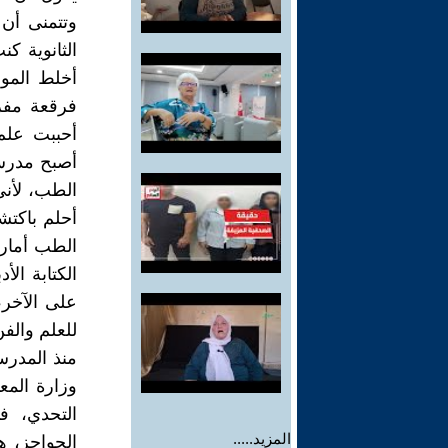
وتتمنى أن
الثانوية 
أخلط المو
فرقعة مفز
أحببت علم
أصبح مدرس
الطب، لأنى
أحلم باكتش
الطب أمارس
الكتابة ال
على الآخر
للعلم والف
منذ المدرسة
وزارة الم
التحدي، ف
المزيد.....
الحواجز، ه