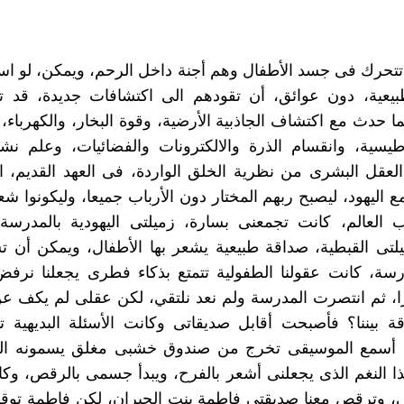
تتحرك فى جسد الأطفال وهم أجنة داخل الرحم، ويمكن، لو ا
بيعية، دون عوائق، أن تقودهم الى اكتشافات جديدة، قد تغ
ما حدث مع اكتشاف الجاذبية الأرضية، وقوة البخار، والكهرباء،
طيسية، وانقسام الذرة والالكترونات والفضائيات، وعلم نش
لعقل البشرى من نظرية الخلق الواردة، فى العهد القديم، 
مع اليهود، ليصبح ربهم المختار دون الأرباب جميعا، وليكونوا شع
لعالم، كانت تجمعنى بسارة، زميلتى اليهودية بالمدرسة ال
تى القبطية، صداقة طبيعية يشعر بها الأطفال، ويمكن أن تس
رسة، كانت عقولنا الطفولية تتمتع بذكاء فطرى يجعلنا نرفض
، ثم انتصرت المدرسة ولم نعد نلتقي، لكن عقلى لم يكف عن
رقة بيننا؟ فأصبحت أقابل صديقاتى وكانت الأسئلة البديهية
أسمع الموسيقى تخرج من صندوق خشبى مغلق يسمونه الر
ذا النغم الذى يجعلنى أشعر بالفرح، ويبدأ جسمى بالرقص، وك
 وترقص معنا صديقتى فاطمة بنت الجيران، لكن فاطمة توق