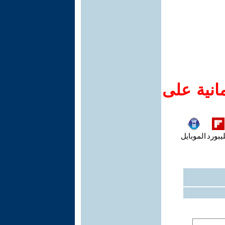
انية على
يبورد
الموبايل