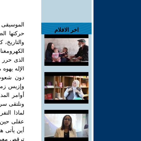
الموسيقى 
اخر الافلام
حركتها الط
والتاريخ، ك
الكهرومغنا
الذى حرر ا
الإله يهوه 
دون شعوب ا
وإزيس زميل
أوامر المد
ونلتقى سرا
لماذا التف
عقلى حين 
أين يأتى ه
ترقص معي،