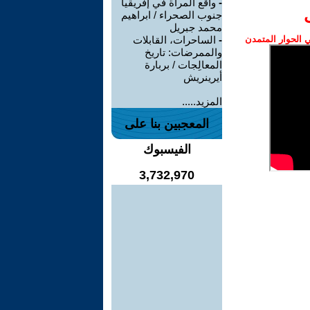
-
واقع المرأة في إفريقيا
جنوب الصحراء / ابراهيم
محمد جبريل
الحوار المتمدن
-
الساحرات، القابلات
والممرضات: تاريخ
المعالِجات / بربارة
أيرينريش
المزيد.....
المعجبين بنا على
الفيسبوك
3,732,970