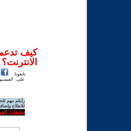
كيف تدعم-
الانترنت؟
تابعونا
على:
الفيسب
رأيكم مهم للج
للاطلاع وإضافة
تعليقات الف