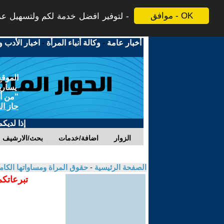
موافق - OK
لتوفير افضل خدمة لكم ولتسهيل عملي
أخبار عامة
-
وكالة أنباء المرأة
-
اخبار الأدب و
الموقع
يسارية
"من أج
حاز ال
إذا لديك
الزوار
اضافة/خدمات
بحث/الارشيف
الصفحة الرئيسية
-
حقوق المراة ومساواتها الكام
تبرعاتكم