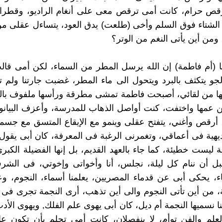
لرقص حرام، كانت أمى ترقص معى على أنغام الراديو، وقطرا
شتاء فوق السلم وأخى (طلعت) يدق العود، يتساءل عقلى من 
ومن أين يأتى النغم من الوتر؟
ا (أم فاطمة) إن الله يرسل المطر من السماء، لكن أمى قال
لجو يتكثف بالبرد ويتحول الى ماء المطر، غضبت جارتنا ولم تع
تها من لقائي، أصبحت فاطمة تمشى مطرقة ورأسها ملفوف بال
ن عمها واختفت، كنت أواصل الذهاب للمدرسة، وأعزف البيان
أرقص وأغني، يتفتح عقلى وينمو مع الإيقاع المتسق مع جسم
بديهية فى أعماقي، وتغمرنى الرغبة فى المعرفة، كان أبى يقول 
 ليست خطيئة، كما جاء بالعهد القديم، بل إنها الفضيلة الكبر
بل أن ننام كل ليلة، نجلس، أنا وأخواتى وإخوتي، فى الشر
، يحكى أبى عن قدماء المصريين، يعلمنا أسماء، النجوم، و
ة، من أين تأتى النجوم والى أين تذهب، أرى النجمة تجرى فى 
ا نسميها النجمة أم ديل، كان أبى يهوى علم الفلك, ويهوى الأد
علم والفن توأم، لا ينفصلان، كانت أمى تحلم بأن تكون عاز