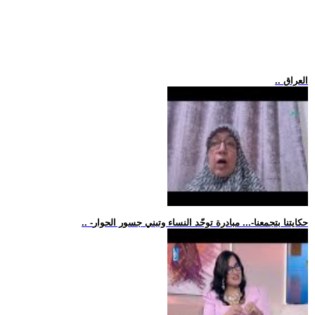
.. العراق
.. -حكايتنا بتجمعنا-... مبادرة توحّد النساء وتبني جسور الحوار