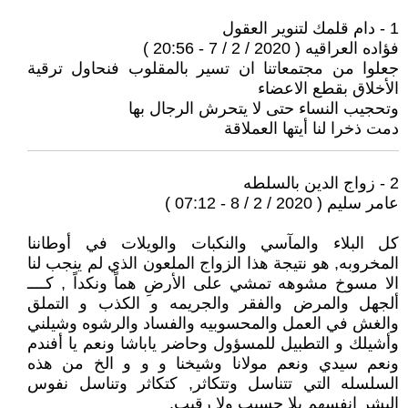
1 - دام قلمك لتنوير العقول
فؤاده العراقيه ( 2020 / 2 / 7 - 20:56 )
جعلوا من مجتمعاتنا ان تسير بالمقلوب فنحاول ترقية
الأخلاق بقطع الاعضاء
وتحجيب النساء حتى لا يتحرش الرجال بها
دمت ذخرا لنا أيتها العملاقة
2 - زواج الدين بالسلطه
عامر سليم ( 2020 / 2 / 8 - 07:12 )
كل البلاء والمآسي والنكبات والويلات في أوطاننا
المخروبه, هو نتيجة هذا الزواج الملعون الذي لم ينجب لنا
الا مسوخ مشوهه تمشي على الأرضِ هماً ونكداً , كــــ
ألجهل والمرض والفقر والجريمه و الكذب و التملق
والغش في العمل والمحسوبيه والفساد والرشوه وشيلني
وأشيلك و التطبيل للمسؤول وحاضر ياباشا ونعم يا أفندم
ونعم سيدي ونعم مولانا وشيخنا و و و الخ من هذه
السلسله التي تتناسل وتتكاثر, كتكاثر وتناسل نفوس
البشر انفسهم بلا حسيب ولا رقيب.