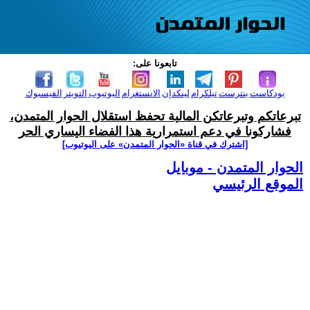
تابعونا على:
بودكاست
بنترست
تيلكرام
لينكدإن
الانستغرام
اليوتيوب
التويتر
الفيسبوك
تبرعاتكم وتبرعاتكن المالية تحفظ استقلال الحوار المتمدن،
فشاركونا في دعم استمرارية هذا الفضاء اليساري الحر
[اشترك في قناة ‫«الحوار المتمدن» على اليوتيوب]
الحوار المتمدن - موبايل
الموقع الرئيسي