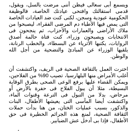
ويسمع أبى سعالى فيظن أننى مرضت بالسل، ويقول،
قدمى استقالتك وافتحى عيادتك الخاصة، فالوظيفة
الحكومية عبودية وسجن، لكنى كنت ضد العيادات الخاصة
التى يمص فيها الأطباء دم المرضى الفقراء، ليصبحوا من
ملاك الأراضى والعمارات والأحزاب، ثم ينجحون فى
الانتخابات ويصبحون وزراء، كنت فتاة حالمة أصدق
الروايات، يكتبها الأثرياء عن البسطاء، والخطب الرنانة،
يلقيها الوزراء عن المبادئ والتضحية من أجل الله
والوطن.
اخترت العمل بالثقافة الصحية فى الريف، واكتشفت أن
أغلب الأمراض منها البلهارسيا، تصيب 90% من الفلاحين،
ويمكن القضاء عليها برفع الوعى الصحى بطرق الوقاية
البسيطة، مثلا أن يبول الفلاح فى حفرة بالأرض أو
مرحاض، بدلا من التبول فى الترعة وقنوات الماء،
واكتشفت أيضا المآسى التى يعيشها الأطفال، البنات
والذكور، بسبب عمليات الختان، من هنا بدأت حملات
الثقافة الصحية، لمنع هذه الجرائم الخطيرة فى حق
الأطفال، فإذا بى أدخل عش الضبابير.