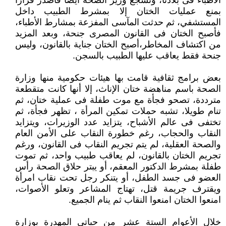
الأطباء فى بلادنا، وتشجع وزير الصحة أيضا فأصدر قرارا
بمنع عمليات الختان إلا بمشرط الطبيب داخل
المستشفي، ثم حدثت المآسى المفزعة بمشارط الأطباء،
فأصبح الختان فى القانون المصرى جنحة، وبعد المزيد
من اكتشاف المخاطر،أصبح الختان جناية بالقانون، وليس
جنحة فقط يعاقب عليها الطبيب بالسجن.
بعض برامج ثقافية قامت بها هيئات حكومية منها وزارة
الصحة باسم مناهضة ختان الإناث، إلا أنها كانت متقطعة
مترددة، تصحو فجأة مع موت طفلة فى عملية ختان، ثم
تنام طويلا، تشبه حملات تمكين المرأة ، تظهر فجأة، ثم
تختفى فى عالم الأشباح، يتزايد عدد الوزيرات، ويتزايد
النقاب والحجاب، رغم خطورة النقاب على الأمن العام
والصحة العقلية، لم يتم تجريم النقاب فى القانون، ورغم
تجريم الختان بالقانون، لم يعاقب طبيب واحد، ثم تموت
طفلة بمشرط الدكتور المعقم، أو يبتر حلاق الصحة رأس
العضو فى جسد الطفل، أو يتنكر رجل تحت نقاب امرأة
ويقترف جريمة قتل، تهتاج المشاعر وتعلو الأصوات،
امنعوا الختان امنعوا النقاب ثم ينام الجميع.
خلال الأعوام الستة عشر من حياتى المهدرة بوزارة