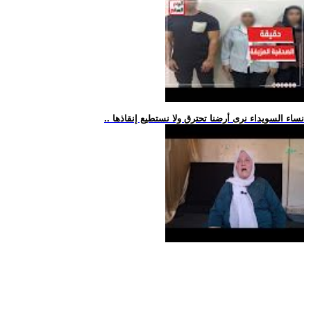
.. نساء السويداء نرى أرضنا تحترق ولا نستطيع إنقاذها