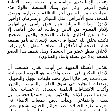
وتنقلب الدنيا ضدى برئاسة وزير الصحة ونقيب الأطباء
وشيخ الأزهر، وكل من يملك السلطة، قالوا: هذه
العمليات بأمر الله من أجل النظافة والطهارة، ومفيدة
للصحة، تمنع الأمراض، مثل السيلان والسرطان (وأخيرا
الإيدز)، وبدأت الضربات تنهال فوق رأسي، تم اتهامى
بإنكار المعلوم من الدين والطب، لم يكن أمامى إلا
الدفاع عن أفكارى بالطب الصحيح والدين الصحيح،
فكيف يخلق الله عضوا فى جسد الإنسان ثم يأمر بقطعه
حماية للصحة أو الأخلاق أو النظافة؟ وهل يمكن ترقية
الأخلاق بقطع عضو من الجسم؟ وهل ننظف هذا العضو
بقطعه، بدلا من غسله بالماء والصابون؟
أنقذتنى الأسئلة البديهية من أنياب القدر، اكتشفت أن
الإبداع الفكرى فى الطب والأدب، هو العودة للبديهيات،
التى دفنت (فى خلايا المخ) تحت طبقات الجهل والتجهيل،
وصفقات التجارة فى سوق الطب والسياسة والدين،
وأكدت الاكتشافات العلمية الجديدة، أن عمليات الختان
شديدة الضرر للإناث والذكور، ليس جسديا فحسب، بل
نفسى واجتماعي، وبدأت بعض جمعيات الأطباء فى
الغرب، تقود الحملات ضد جرائم الختان، تشجع بعض