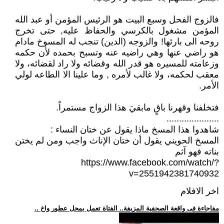
فالزوج الفحل وسبع البيت هو الرئيس المؤمن أو عبد الله
المؤمن مشغول بالكرسي والحفاظ عليه, حتى تخرج
روحه الى بارئها! والزوجه (الدين) تنجب له المسوخ مادام
هو راضي عنها وهي راضيه عنه وتسبح بحمده لأن حكمه
وزعامته للمسيره هو قدر الله وقضائه ولا راد لقضائه، ولا
معقب لحكمه، ولا غالب لأمره , وما علينا الا الطاعه لولي
الأمر.
فتخلفنا وقهرنا باقٍ مابقيَ هذا الزواج مستمراً.
.....................
شاهدوا هذا المسخ ماذا يقول عن ختان النساء :
المسخ الحويني يقول أن ختان الإناث واجب ومن لم يختن
بناته فهو آثم
https://www.facebook.com/watch/?
v=2551942381740932
اخر الافلام
.. مفاجاءة فى واقعة الصحفية المزيفة.. الفتاة تعمل بمحل عطور واخ