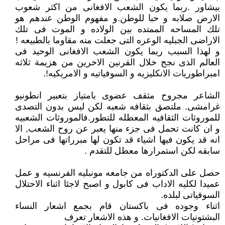
بيشاور .ربما يكون الشعب الافغانى من اكثر شعوب
الارض صلابه و حبا للوطن.و مفهوم الوطن عندهم هو
تلك المساحه الممتده بين الولاده و الموت فى تلك
الاراضى الجبليه الوعره التى جعلت منه مقاوما بالطبيعه !
و لهذا السبب ربما يكون الشعب الافغانى الوحيد فى
العالم الذى نجح خلال القرنين الاخرين من هزيمة ثلاثه
امبراطوريات الانكليزيه و السوفياتيه و الامريكيه!.
الشاعر مجروح مثقف عضوى بامتياز بتعبير انطونيو
غرامشى. ملتصق بثقافه شعبه لكن ليس بدون التصدى
للموروثات الثقافيه المعطله للتطور.فالموروثات الشعبيه
و ان كانت تحمل فى جزء منها يعبر عن روح الشعب, الا
انه قد يكون فيها اشياء قد تكون لها مبرراتها فى مراحل
سابقه لكن استمرارها معطل للتقدم .
حصل على الدكتوراه من جامعه مونبليه الفرنسيه و عمل
عميدا لكليه الاداب فى كابول و اصبح لاجئا اثناء الاحتلال
السوفياتى لبلده.
اثناء وجوده فى باكستان قام بجمع اشعار النساء
البشتونيات الافغانيات. و هذه الاشعار تعرف