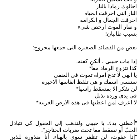
احالوك رمادا بالنار
النار التى احرقت الحياه
احرقت الجمال و الكرامه
و صار الموت ارخص شىء
بسبب طالبان!
بعض من القصائد الصغيره التى جمعها مجروح:
إذا مات حبيبي ، ألكن كفنه.
كذا نتزوج الرماد معاً*
يا الهى لا تدع امراه تموت فى المنفى
ستنسى اسمك و هى تلفظ انفاسها الاخيره
لن تفكر الا بمسقط راسها*
فى يدى ورده تذبل
لا اعرف لمن اعطيها فى هذه الارض الغربيه*
"أعطني يدك يا حبيبي ولنذهب إلى الحقول كي نتبادل
الحبّ أو نسقط معا تحت ضربات الخناجر".
"إذا غفوتَ، لن تظفر سوى بالهباء. أنا منذورة للذين