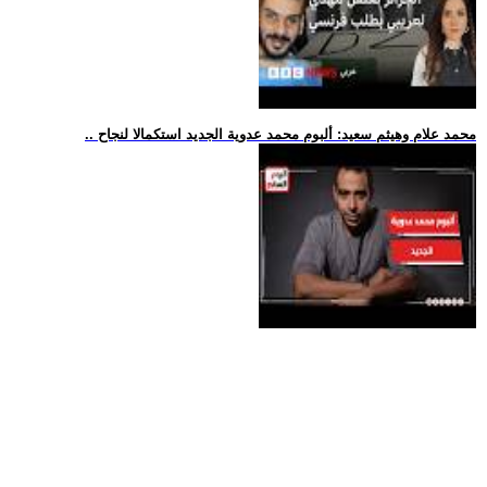
.. محمد علام وهيثم سعيد: ألبوم محمد عدوية الجديد استكمالا لنجاح