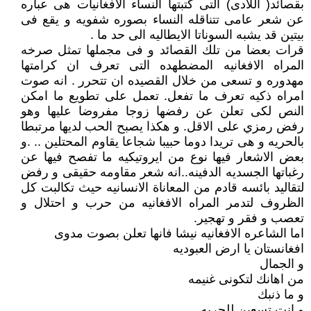
بقصائد( اللادى) التى كتبتها النساء الافغانيات هى عباره
عن شعر عامى تتناقله النساء بصوره شفويه و يقع فى
بيتين قد يشبه السوناتا الايطاليه الى حد ما .
قرات بعضا من تلك القصائد و فى مجملها تمثل صرخه
المراه الافغانيه المضطهده التى تعرف ان كرامتها
مهدوره و تسعى من خلال القصيده ان تتحرر . انه صوت
امراه ذكيه تعرف ما تفعل. تعمل على تطويع ما امكن
النص لكى تعلن عن رفضها زوجا مفروضا عليها وهو
رفض رمزي على الاقل. و هكذا يصبح الحب لديها مرتبطا
بالحريه و هى تريدا دوما حبيبا شجاعا يقاوم المحتلين .. .و
بعض الاشعار فيها نوع من ايروتيكيه ما تفصح فيها عن
رغباتها الجسديه الدفينه..انه شعر مقاومه حقيقى و رفض
لتقاليد بائسه قادم من المعاناة الانسانيه حيث تكالبت كل
الظروف لتدمر المراه الافغانيه من حرب و احتلال و
تعصب و فقر و تهجير.
اما الشاعره الافغانيه نيشا فانها تعلن بصوت مدوى
افغانستان يا ارض العبوديه
و الجمال
من اهانك لتكونى غنيمه
و ما ذنبك
و انت تسعين للحريه