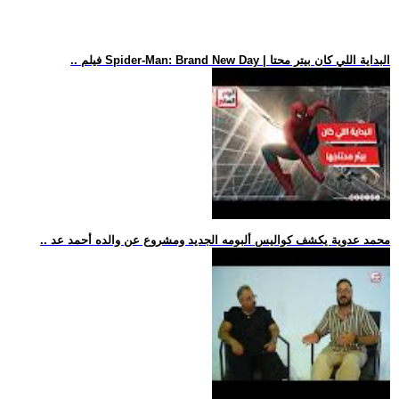
.. فيلم Spider-Man: Brand New Day | البداية اللي كان بيتر محتا
.. محمد عدوية يكشف كواليس ألبومه الجديد ومشروع عن والده أحمد عد