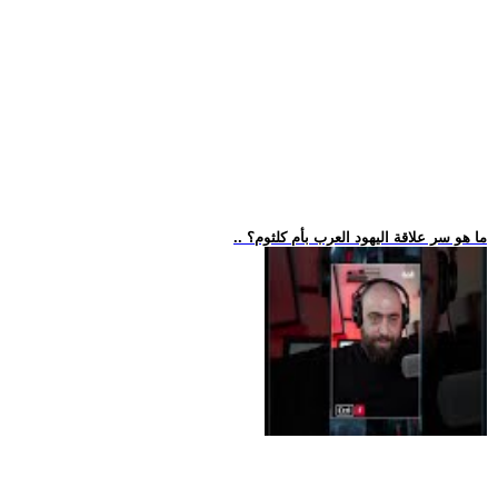
.. ما هو سر علاقة اليهود العرب بأم كلثوم؟