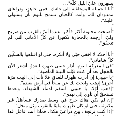
يسهرون عليّ الليل كلّه". ..
"أنا الجميلة المستلقية إلى جانبك. فمي جاهز، وذراعاي
ممدودان لك، وأنت كالجبان تسمح للنوم بأن يستولي
عليك".
".
"أصبحت مجنونة أكثر فأكثر. عندما أمرّ بالقرب من ضريح
وليّ، أرجمه بالحجارة تكفيرا عن كلّ الأماني التي لم
تتحقّق".
"أنا أحبّ. لا اخفي حبّي ولا أنكره، حتى لو اقتلعوا بالسكّين
كلّ شاماتي".
"في المعركة اليوم، أدار حبيبي ظهره للعدوّ. أشعر الآن
بالخجل بعد أن كنت قبّلته الليلة الماضية".
"يا حبيبي! إن أدرت ظهرك للعدوّ، فلا تأت إلى البيت مرّة
أخرى! إذهب وابحث لك عن ملجأ في أرض بعيدة".
"إذهب أوّلا، يا حبيبي، لتنتقم لدماء الشهداء، وبعدها
تستحقّ أن تأوي إلى نهدي".
"إن لم يكن هناك جرح في وسط صدرك فسأظلّ غير
مكترثة، حتى لو كان ظهرك مليئا بالثقوب مثل منخل".
"إذا كنت ترتجف بين ذراعيّ هكذا، فماذا أنت فاعل غدا