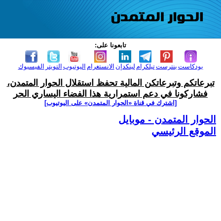
تابعونا على:
بودكاست
بنترست
تيلكرام
لينكدإن
الانستغرام
اليوتيوب
التويتر
الفيسبوك
تبرعاتكم وتبرعاتكن المالية تحفظ استقلال الحوار المتمدن،
فشاركونا في دعم استمرارية هذا الفضاء اليساري الحر
[اشترك في قناة ‫«الحوار المتمدن» على اليوتيوب]
الحوار المتمدن - موبايل
الموقع الرئيسي