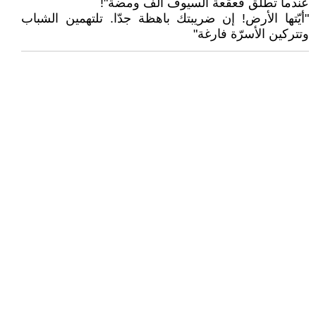
عندما تطلق قعقعة السيوف ألف ومضة"!
"أيّتها الأرض! إن ضريبتك باهظة جدّا. تلتهمين الشباب
وتتركين الأسرّة فارغة"