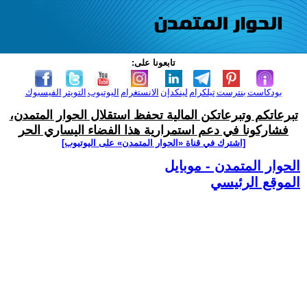
تابعونا على:
بودكاست
بنترست
تيلكرام
لينكدإن
الانستغرام
اليوتيوب
التويتر
الفيسبوك
تبرعاتكم وتبرعاتكن المالية تحفظ استقلال الحوار المتمدن،
فشاركونا في دعم استمرارية هذا الفضاء اليساري الحر
[اشترك في قناة ‫«الحوار المتمدن» على اليوتيوب]
الحوار المتمدن - موبايل
الموقع الرئيسي