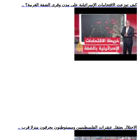
.. كيف توزعت الاقتحامات الإسرائيلية على مدن وقرى الضفة الغربية؟
.. الاحتلال يعتقل عشرات الفلسطينيين ومستوطنون يحرقون منزلا قرب