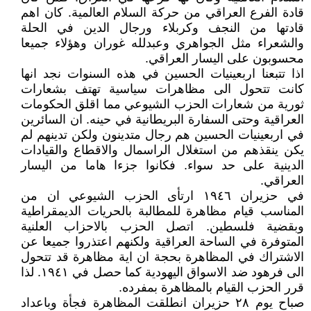
قادة الفرع العراقي من حركة السلام العالمية. كان اهم
قادتها من النجف وكربلاء ورجال الدين في الحلة
والشعراء مثل الجواهري وعبدلله غوران وهؤلاء جميعا
محسوبون على اليسار العراقي.
اذا تتبعنا اربعينيات الحسين في هذه السنوات نجد انها
كانت تتحول الى مظاهرات سياسية تهتف بشعارات
ثورية من شعارات الحزب الشيوعي مما اقلق الحكومات
العراقية وحتى السفارة البريطانية في حينه. ان السائرين
في اربعينيات الحسين هم رجال متدينون ولكن تدينهم لم
يكن ينقذهم من استغلال الراسمال والاقطاع والقيادات
الدينية على حد سواء. فكانوا جزءا هاما من اليسار
العراقي.
في حزيران ۱٩٤٦ ارتأى الحزب الشيوعي ان من
المناسب قيام مظاهرة للمطالبة بالحريات الديمقراطية
وبقضية فلسطين. اتصل الحزب بالاحزاب العلنية
المتوفرة في الساحة العراقية ولكنهم اعتذروا جميعا عن
الاشتراك في المظاهرة بحجة ان اية مظاهرة قد تتحول
الى فرهود ضد الاسواق اليهودية كما حصل في ۱٩٤۱. لذا
قرر الحزب القيام بالمظاهرة بمفرده.
صباح يوم ۲٨ حزيران انطلقت المظاهرة فجأة وباعداد