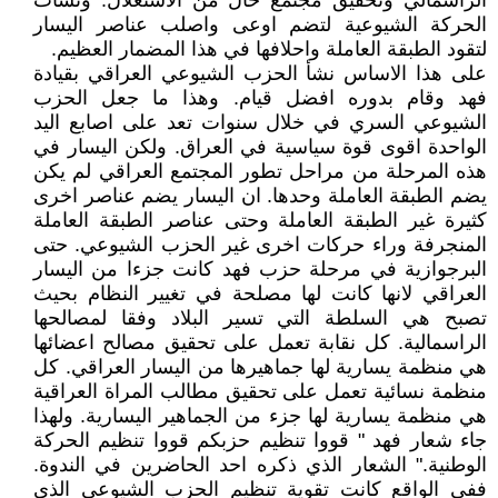
الراسمالي وتحقيق مجتمع خال من الاستغلال. ونشأت
الحركة الشيوعية لتضم اوعى واصلب عناصر اليسار
لتقود الطبقة العاملة واحلافها في هذا المضمار العظيم.
على هذا الاساس نشأ الحزب الشيوعي العراقي بقيادة
فهد وقام بدوره افضل قيام. وهذا ما جعل الحزب
الشيوعي السري في خلال سنوات تعد على اصابع اليد
الواحدة اقوى قوة سياسية في العراق. ولكن اليسار في
هذه المرحلة من مراحل تطور المجتمع العراقي لم يكن
يضم الطبقة العاملة وحدها. ان اليسار يضم عناصر اخرى
كثيرة غير الطبقة العاملة وحتى عناصر الطبقة العاملة
المنجرفة وراء حركات اخرى غير الحزب الشيوعي. حتى
البرجوازية في مرحلة حزب فهد كانت جزءا من اليسار
العراقي لانها كانت لها مصلحة في تغيير النظام بحيث
تصبح هي السلطة التي تسير البلاد وفقا لمصالحها
الراسمالية. كل نقابة تعمل على تحقيق مصالح اعضائها
هي منظمة يسارية لها جماهيرها من اليسار العراقي. كل
منظمة نسائية تعمل على تحقيق مطالب المراة العراقية
هي منظمة يسارية لها جزء من الجماهير اليسارية. ولهذا
جاء شعار فهد " قووا تنظيم حزبكم قووا تنظيم الحركة
الوطنية." الشعار الذي ذكره احد الحاضرين في الندوة.
ففي الواقع كانت تقوية تنظيم الحزب الشيوعي الذي