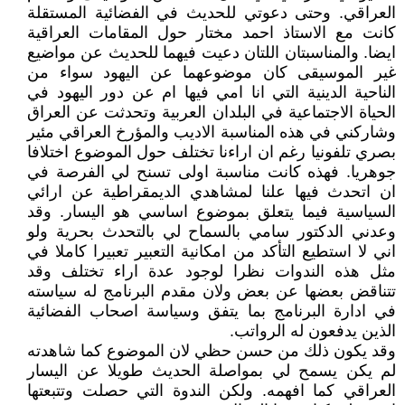
العراقي. وحتى دعوتي للحديث في الفضائية المستقلة
كانت مع الاستاذ احمد مختار حول المقامات العراقية
ايضا. والمناسبتان اللتان دعيت فيهما للحديث عن مواضيع
غير الموسيقى كان موضوعهما عن اليهود سواء من
الناحية الدينية التي انا امي فيها ام عن دور اليهود في
الحياة الاجتماعية في البلدان العربية وتحدثت عن العراق
وشاركني في هذه المناسبة الاديب والمؤرخ العراقي مئير
بصري تلفونيا رغم ان اراءنا تختلف حول الموضوع اختلافا
جوهريا. فهذه كانت مناسبة اولى تسنح لي الفرصة في
ان اتحدث فيها علنا لمشاهدي الديمقراطية عن ارائي
السياسية فيما يتعلق بموضوع اساسي هو اليسار. وقد
وعدني الدكتور سامي بالسماح لي بالتحدث بحرية ولو
اني لا استطيع التأكد من امكانية التعبير تعبيرا كاملا في
مثل هذه الندوات نظرا لوجود عدة اراء تختلف وقد
تتناقض بعضها عن بعض ولان مقدم البرنامج له سياسته
في ادارة البرنامج بما يتفق وسياسة اصحاب الفضائية
الذين يدفعون له الرواتب.
وقد يكون ذلك من حسن حظي لان الموضوع كما شاهدته
لم يكن يسمح لي بمواصلة الحديث طويلا عن اليسار
العراقي كما افهمه. ولكن الندوة التي حصلت وتتبعتها