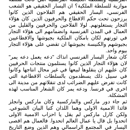
موازية للسلطة الملكية؟ ان اليسار الحقيقي هو الشعب
الفرنسي، اليسار الحقيقي هم الفلاحون الذين كانوا
يرزحون تحت حكم الاقطاع والحرفيون الذين كان هؤلاء
التجار يستغلونهم. لولا الفلاحين والحرفيين والقليل من
العمال في المدن الفرنسية وانضمامهم الى هؤلاء التجار
في ثورتهم لكان بامكان الملكية بجيوشها والاقطاعيين
بجيوشهم والكنيسة بجيوشها ان تقضي على هؤلاء التجار
بيوم واحد.
كان شعار اليسار الفرنسي انذاك "دعه يعمل دعه يمر"
لان هؤلاء التجار الذين كانوا يستلمون منتجات الحرفيين
كان عليهم ان ينقلوها لبيعها في غير محال انتاجها وكانوا
في سبيل ذلك يسطدمون بالسلطات الاقطاعية التي
كانت تفرض عليهم الضرائب لدى تنقلاتهم من مدينة الى
اخرى في فرنسا. ودعه يمر كان الشعار المناسب لهذه
المشكلة.
ثم جاء دور ماركس والماركسية وكان ماركس وانجلز
قائدا الاممية الاولى وهما اللذان كتبا البيان الشيوعي.
ولكن كارل ماركس لم يقل يا احزاب الاممية الاولى
اتحدوا بل قال يا عمال العالم اتحدوا. فالعمال هم اقصى
اليسار في المجتمع الراسمالي وهم الذين وضع التاريخ