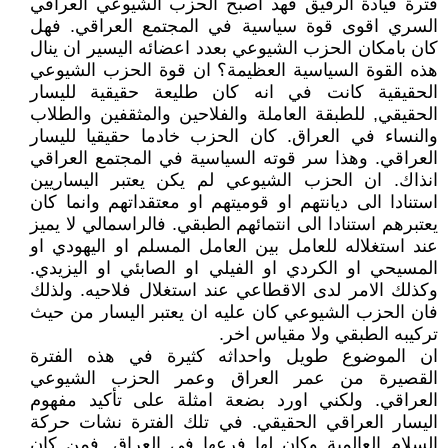
فترة قيادة الرفيق فهد اصبح الحزب الشيوعي العراقي
السري اقوى قوة سياسية في المجتمع العراقي. فهل
كان بامكان الحزب الشيوعي بعدد اعضائه اليسير ان ينال
هذه القوة السياسية العظيمة؟ ان قوة الحزب الشيوعي
الحقيقية كانت في انه كان طليعة حقيقية لليسار
الحقيقي, للطبقة العاملة والفلاحين والمثقفين والطلاب
والنساء في العراق. كان الحزب خادما حقيقيا لليسار
العراقي. وهذا سر قوته السياسية في المجتمع العراقي
انذاك. ان الحزب الشيوعي لم يكن يعتبر اليساريين
استنادا الى ديانتهم او قوميتهم او معتقداتهم وانما كان
يعتبرهم استنادا الى انتمائهم الطبقي. فالراسمالي لا يميز
عند استغلاله للعامل بين العامل المسلم او اليهودي او
المسيحي او الكردي او الفيلي او الصابئي او اليزيدي.
وكذلك الامر لدى الاقطاعي عند استغلال فلاحيه. ولذلك
فان الحزب الشيوعي كان عليه ان يعتبر اليسار من حيث
تركيبه الطبقي ولا مقياس اخر.
ان الموضوع طويل واحداثه كثيرة في هذه الفترة
القصيرة من عمر العراق وعمر الحزب الشيوعي
العراقي. ولكني اورد بضعة امثلة على تأكيد مفهوم
اليسار العراقي الحقيقي. في تلك الفترة نشات حركة
السلام العالمية وكان لها فرعها في العراق. فمن كان