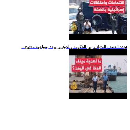
.. تجدد القصف المتبادل بين الحكومة والحوثيين يهدد بمواجهة مفتوح