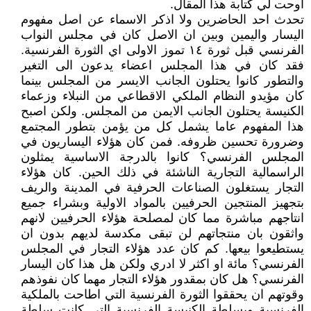
اوحت لي كتابة هذا المقال.
تحدث احد الحاضرين ولا اذكر الاسماء عن اصل مفهوم
اليسار واليمين وبين ان الاصل كان في مجلس النواب
الفرنسي قبل ثورة ۱٤ تموز الاولى اي الثورة الفرنسية.
فقد كان في هذا المجلس اعضاء يدعون الى التغير
والتطور كانوا يحتلون الجانب الايسر من المجلس بينما
كان مؤيدو النظام الملكي الاقطاعي من النبلاء وزعماء
الكنيسة يحتلون الجانب الايمن من المجلس. ولكن اصبح
هذا المفهوم عاما يشمل كل من يؤمن بتطور المجتمع
وضرورة تحسين ظروفه. فمن كان هؤلاء اليساريون في
المجلس الفرنسي؟ كانوا بالدرجة الاساسية يمثلون
الراسمالية التجارية الناشئة في ذلك الحين. كان هؤلاء
التجار يستغلون الصناعات الحرفية في المدينة والريف
بتجهيز المنتجين الحرفيين بالمواد الاولية وبشراء جميع
انتاجهم مباشرة مما كان لمصلحة هؤلاء الحرفيين لانهم
واثقون بان منتجاتهم لن تبقى مكدسة لديهم بدون ان
يستطيعوا بيعها. كم كان عدد هؤلاء التجار في المجلس
الفرنسي؟ مائة او اكثر لا ادري ولكن هل هذا كان اليسار
الفرنسي؟ هل كان بمقدور هؤلاء التجار مهما كان نفوذهم
وقوتهم ان يحققوا الثورة الفرنسية التي اطاحت بالملكية
الفرنسية وبسلطة الكنيسة الفرنسية التي كانت سلطة