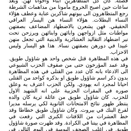
فصله. كان كل المتظاهرين ابناء واخوانا لهن. وبعد
ساعات حين اصبح الخروج مأمونا من مداهمات الشرطة
رجع المتظاهرون الى بيوتهم شاكرين عناية وعطف هؤلاء
النساء البطلات. هؤلاء النساء هن اليسار العراقي
الحقيقي. فهن يشعرن بالاضطهاد المضاعف بصفتهن
مواطنات مثل ازواجهن وابائهن وابنائهن ويرزحن تحت
نير اضطهاد التقاليد العشائرية والدينية التي تجعل منهن
عبيدا في دورهن بصفتهن نساء. هذا هو اليسار وليس
الاحزاب.
في هذه المظاهرة قتل شخص واحد هو شاؤول طويق.
وقد عمد المؤرخون حتى من صفوف الحزب الشيوعي
الى الادعاء بانه كان عدد من القتلى في هذه المظاهرة
بدون ذكر اسم شاؤول طويق او بذكره كواحد من القتلى
احيانا لمجرد انه يهودي. ولكن الحزب اعترف به وعلق
صوره في المقرات الحزبية على انه الشهيد الاول
للحزب. كان شاؤول طويق من عائلة ثرية كان والده
ينتظر ظهور نتائج الامتحانات الثانوية لكي يرسله مديرا
لفرع البنك في بيروت. وكان شاؤول طويق خطاطا وقد
خط العشرات من اللافتات الكبرى التي رفعت في
المظاهرة في بيتنا في الكرادة. وقد ظهرت صورة شاؤول
طويق في اغلب الصحف اليومية في اليوم التالي في