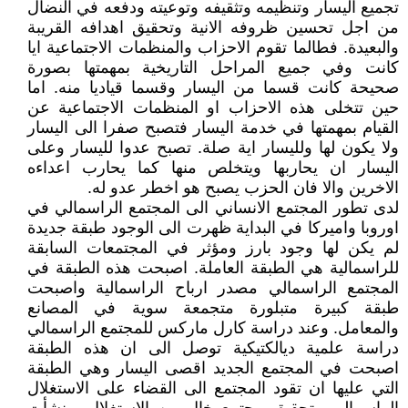
تجميع اليسار وتنظيمه وتثقيفه وتوعيته ودفعه في النضال
من اجل تحسين ظروفه الانية وتحقيق اهدافه القريبة
والبعيدة. فطالما تقوم الاحزاب والمنظمات الاجتماعية ايا
كانت وفي جميع المراحل التاريخية بمهمتها بصورة
صحيحة كانت قسما من اليسار وقسما قياديا منه. اما
حين تتخلى هذه الاحزاب او المنظمات الاجتماعية عن
القيام بمهمتها في خدمة اليسار فتصبح صفرا الى اليسار
ولا يكون لها ولليسار اية صلة. تصبح عدوا لليسار وعلى
اليسار ان يحاربها ويتخلص منها كما يحارب اعداءه
الاخرين والا فان الحزب يصبح هو اخطر عدو له.
لدى تطور المجتمع الانساني الى المجتمع الراسمالي في
اوروبا واميركا في البداية ظهرت الى الوجود طبقة جديدة
لم يكن لها وجود بارز ومؤثر في المجتمعات السابقة
للراسمالية هي الطبقة العاملة. اصبحت هذه الطبقة في
المجتمع الراسمالي مصدر ارباح الراسمالية واصبحت
طبقة كبيرة متبلورة متجمعة سوية في المصانع
والمعامل. وعند دراسة كارل ماركس للمجتمع الراسمالي
دراسة علمية ديالكتيكية توصل الى ان هذه الطبقة
اصبحت في المجتمع الجديد اقصى اليسار وهي الطبقة
التي عليها ان تقود المجتمع الى القضاء على الاستغلال