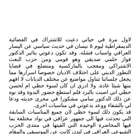
لاول مرة في حياتي دعيت للاشتراك في الفضائية
الديمقراطية ليوم ٥ نيسان في حديث سياسي عن اليسار
العراقي واسباب فشله. وقد تكون دعوتي بتاثير الدكتور
فواز حلمي صديقي وهو قومي ومن حزب البعث
الاشتراكي ومعجب بالماركسية ومتضلع في قضايا
التطور الديني على اختلاف الاديان خصوصا اسرارها مما
يجعل جلساتنا تتناول مواضيع عن مختلف الديانات لا افهم
منها شيئا عادة. ولا ادري ان كان لسوء حظي ام لحسن
حظي اني اصبت بالبرد فلم استطع حضور الندوة وقد نوه
عن ذلك الدكتور سامي مشكورا في مجرى حديثه ودعا
لي بالشفاء ووعد بدعوتي في مناسبات اخرى.
قد يكون ذلك لسوء حظي لان جميع المناسبات السابقة
التي تحدثت فيها الى جمهور عراقي في نواد مختلفة بما
فيها المحاضرة الوحيدة التي القيتها في منتدى الحزب
الشيوعي العراقي في لندن كانت عن الموسيقى والمقام