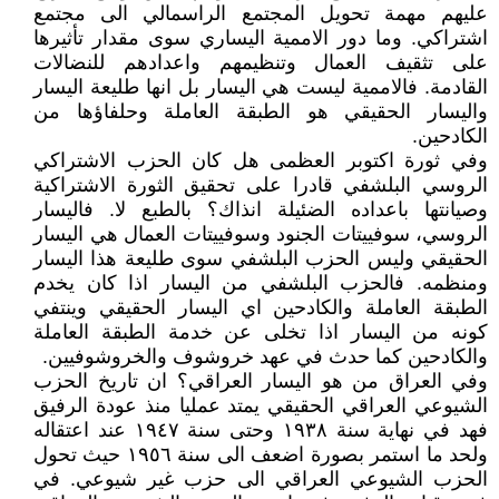
عليهم مهمة تحويل المجتمع الراسمالي الى مجتمع
اشتراكي. وما دور الاممية اليساري سوى مقدار تأثيرها
على تثقيف العمال وتنظيمهم واعدادهم للنضالات
القادمة. فالاممية ليست هي اليسار بل انها طليعة اليسار
واليسار الحقيقي هو الطبقة العاملة وحلفاؤها من
الكادحين.
وفي ثورة اكتوبر العظمى هل كان الحزب الاشتراكي
الروسي البلشفي قادرا على تحقيق الثورة الاشتراكية
وصيانتها باعداده الضئيلة انذاك؟ بالطبع لا. فاليسار
الروسي، سوفييتات الجنود وسوفييتات العمال هي اليسار
الحقيقي وليس الحزب البلشفي سوى طليعة هذا اليسار
ومنظمه. فالحزب البلشفي من اليسار اذا كان يخدم
الطبقة العاملة والكادحين اي اليسار الحقيقي وينتفي
كونه من اليسار اذا تخلى عن خدمة الطبقة العاملة
والكادحين كما حدث في عهد خروشوف والخروشوفيين.
وفي العراق من هو اليسار العراقي؟ ان تاريخ الحزب
الشيوعي العراقي الحقيقي يمتد عمليا منذ عودة الرفيق
فهد في نهاية سنة ۱٩۳٨ وحتى سنة ۱٩٤٧ عند اعتقاله
ولحد ما استمر بصورة اضعف الى سنة ۱٩٥٦ حيث تحول
الحزب الشيوعي العراقي الى حزب غير شيوعي. في