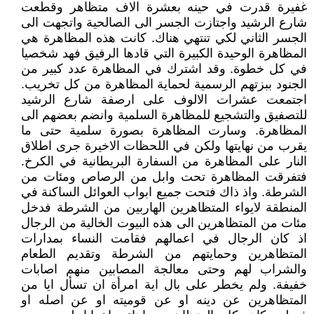
غفيرة قدرت في حينه بعشرة الاف متظاهر وقطعت
شارع الرشيد واجتازت الجسر الى الصالحية واتجهت الى
الجسر الثاني لكي تنتهي هناك. كانت هذه المظاهرة هي
المظاهرة الوحيدة الكبيرة التي قادها الرفيق فهد شخصيا
في كل خطوة. وقد اشترك في المظاهرة عدد كبير من
الجنود ببزتهم الرسمية لحماية المظاهرة من كل تخريب.
اجتمعت عشرات الالوف على ارصفة شارع الرشيد
للتصفيق والتشجيع للمظاهرة السلمية وانضم بعضهم الى
المظاهرة. وسارت المظاهرة بصورة سلمية حتى ما
يقرب من نهايتها ولكن في اللحظات الاخيرة جرى اطلاق
النار على المظاهرة من السفارة البريطانية في الكرخ.
فتفرقت المظاهرة تحت وابل من الرصاص ومئات من
الشرطة. واذ ذاك فتحت جميع ابواب العوائل الساكنة في
المنطقة لايواء المتظاهرين الهاربين من الشرطة فدخل
مئات من المتظاهرين الى هذه البيوت الخالية من الرجال
اذ كان الرجال في اعمالهم فقامت النساء بمدارات
المتظاهرين وحمايتهم من الشرطة وتقديم الطعام
والشراب لهم وحتى معالجة المصابين منهم اصابات
خفيفة. ولم يخطر على بال اية امرأة ان تسأل ايا من
المتظاهرين عن دينه او عن قوميته او عن اصله او