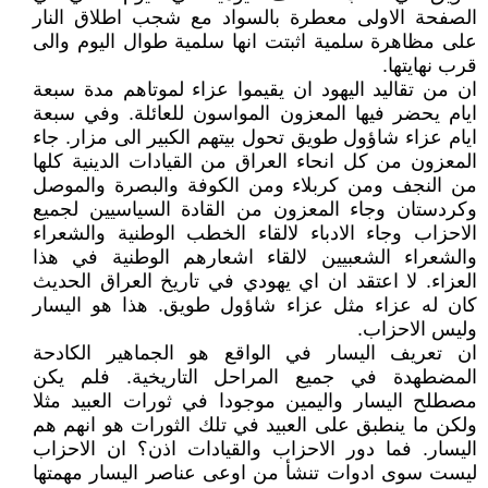
الصفحة الاولى معطرة بالسواد مع شجب اطلاق النار
على مظاهرة سلمية اثبتت انها سلمية طوال اليوم والى
قرب نهايتها.
ان من تقاليد اليهود ان يقيموا عزاء لموتاهم مدة سبعة
ايام يحضر فيها المعزون المواسون للعائلة. وفي سبعة
ايام عزاء شاؤول طويق تحول بيتهم الكبير الى مزار. جاء
المعزون من كل انحاء العراق من القيادات الدينية كلها
من النجف ومن كربلاء ومن الكوفة والبصرة والموصل
وكردستان وجاء المعزون من القادة السياسيين لجميع
الاحزاب وجاء الادباء لالقاء الخطب الوطنية والشعراء
والشعراء الشعبيين لالقاء اشعارهم الوطنية في هذا
العزاء. لا اعتقد ان اي يهودي في تاريخ العراق الحديث
كان له عزاء مثل عزاء شاؤول طويق. هذا هو اليسار
وليس الاحزاب.
ان تعريف اليسار في الواقع هو الجماهير الكادحة
المضطهدة في جميع المراحل التاريخية. فلم يكن
مصطلح اليسار واليمين موجودا في ثورات العبيد مثلا
ولكن ما ينطبق على العبيد في تلك الثورات هو انهم هم
اليسار. فما دور الاحزاب والقيادات اذن؟ ان الاحزاب
ليست سوى ادوات تنشأ من اوعى عناصر اليسار مهمتها