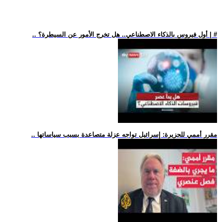
.. أول فيروس بالذكاء الاصطناعي.. هل تخرج الأمور عن السيطرة؟ | #
.. مقرر أممي للجزيرة: إسرائيل تواجه عزلة متصاعدة بسبب سياساتها