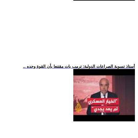
.. أستاذ تسوية الصراعات الدولية: ترمب بات مقتنعا بأن القوة وحده