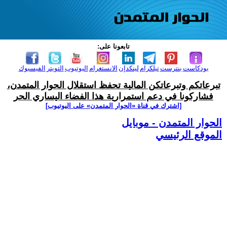
تابعونا على:
بودكاست
بنترست
تيلكرام
لينكدإن
الانستغرام
اليوتيوب
التويتر
الفيسبوك
تبرعاتكم وتبرعاتكن المالية تحفظ استقلال الحوار المتمدن،
فشاركونا في دعم استمرارية هذا الفضاء اليساري الحر
[اشترك في قناة ‫«الحوار المتمدن» على اليوتيوب]
الحوار المتمدن - موبايل
الموقع الرئيسي