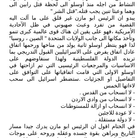
النشاط من اجله منذ اوسلو الى لحظة قتل رابين الى
وهما وعبثا تنين يجب قتله."قتل الشر "
يبدو ان الرئيس ابو مازن غير قلق على ما آلت اليه
القضية من تفرد وعبث صهيوني في ظل الآحادية
الأمريكية ،فهو على يقين ان هناك قوى عالمية كبرى تنمو
وتأخذ مكانها الى جانب الولايات المتحدة " الصين ، روسيا"
لذا فهو ينتظر اوسلو ثانية يولد من مناخها ورحمها اتفاق
عادل اتفاق يفرض على الاسرائيليين القبول التدريجي بما
تريده الدولة الفلسطينية ولهذا سنفاوضهم على
الاساسيات والمرجعيات الرئيسيى التي تم ازاحتها في
اوسلو الاولى التي قامت اتفاقياتها على التوافق على
التفاصيل او الجزئيات .ستضطر اسرائيل الى سحب
لاءاتها الخمس
- لا انسحاب من القدس .
- لا انسحاب من وادي الاردن
- لا انسحاب او ازالة للمستوطنات
- لا عودة للاجئين
- لا دولة مستقلة .
في الختام اقول ان الرئيس ابو مازن يدرك جيدا مسار
التاريخ ويراهن بقوة جسده وعقله وروحه على موجات