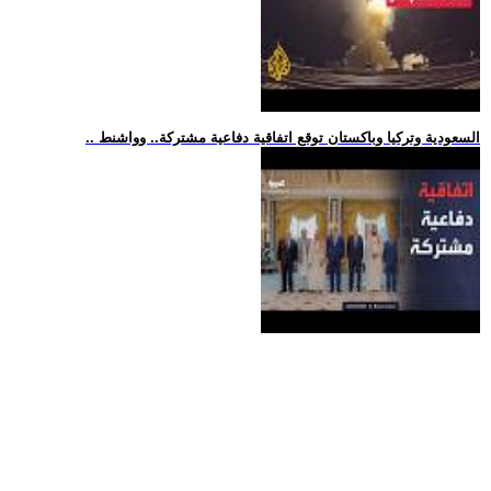
.. السعودية وتركيا وباكستان توقع اتفاقية دفاعية مشتركة.. وواشنط