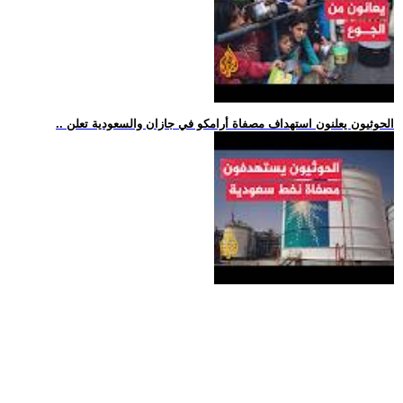
.. الحوثيون يعلنون استهداف مصفاة أرامكو في جازان والسعودية تعلن