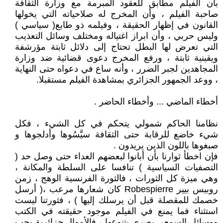
بأن الفيلم مطابق للعقود المبرمة مع وزارة الثقافة
صاحبة الفيلم ، وأن المخرج له صلاحياته التي يخولها
القانون في إظهار الحقيقة ، وفيلمه ذو طابع( سياسي )
وليس حربي ، وأن ابراز اغتياله ومختلف وسائل التعذيب
التي تعرض لها البطل تحتاج إلى دلائل ثابتة مؤرشفة
ويقينية ثابتة ، ورفع المخرج دعوى قضائية ضد وزارة
المجاهدين لجبر الضرر ، وأنه ساع في دعواه حتى النهاية
، ووعد الجمهور الجزائري بمشاهدة الفيلم مستقبلا.
أخطاء الماضي ... وأخطاء الحاضر .
نظامنا الحاكم شمولي يتحكم في كل الشيء ، فكل
شيء خاضع للرقابة حتى الثقافة سيَّسُوها وأدلجوها و
صبغوها باللون الذين يريدون .
فإن اخطأ ثوارنا بأن أبانوا لبعضهم العداء حتى وصل حد (
التصفيات السياسية ) تنافسا على السلطة والمكانة ،
وهي ميزة كل الثورات ، فالثورة الفرنسية الوهج ، زمن
روبيس بيير Robespierre كان شعارها مرعب ،( أرسل
خصمك للمقصلة قبل أن يرسلك إليها ) ، فثورتنا ليست
استثناء فما يمنع في الفيلم موجود حقيقته في الكتب
ووسائل السمعي بصري بتنوعها ، فالأموال جزائرية يجب