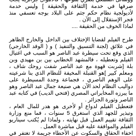
صرفها في خدمة [الثقافة والحقيقة ] وليس خدمة
لأديولجية نظام حكم جثم على البلاد بوجه تعسفي منذ
فجر الإستقلال إلى الآن .
لماذا الخوف من الحقيقة ....
طرح الفيلم لقضايا الإختلاف بين الداخل والخارج الظاهر
في علائق (لجنة التنسيق والتنفيذ ) و ( الوفد الخارجي)
الذي وقع تحت سيطرة عبد الناصر هو السبب في اغتيال
الفيلم وتعطيله ، فالمشهد الخطابي بين بن مهيدي وبن
بلة [شربت قهوة مع عبد الناصر شفت روحك شاف ،
ومعلم كبير ]هو القنبلة المخيفة للنظام الذي بنا شرعيته
على الوهم الناصري ، فجماعة وجدة المسيطرة على
دواليب النظام لحد الآن هي صنيعة جمال عبد الناصر وهو
ما يبرزه المخابراتي المصري (فتحي الديب) في كتابه عبد
الناصر وثورة الجزائر .
فتعطيل الفيلم لدواع أو لأخرى هو هدر للمال العام ،
وتبذير للجهد الذي استغرق 5 سنوات ، فما منع وزارة
الثقافة تقييم العمل قبل نهايته ، ولماذا لم يُكتب سيناريو
الفيلم والموافقة عليه قبل مباشرة العمل .
اخفاء الحقاق والسكوت عن الأخطاء جريمة لا تغتفر في