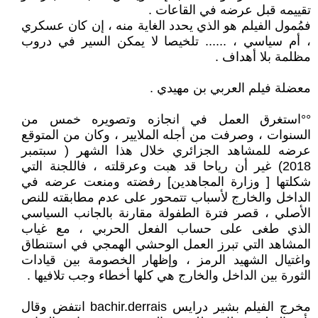
تقييمه قبل عرضه في القاعات .
فمُمول الفيلم هو الذي يحدد الغاية منه ، إن كان عسكري
، أم سياسي ، ...... تلخيصا لا يمكن السير في دروب
مظلمة بلا أهداف .
معضلة فيلم العربي بن مهيدي .
°°استغرق العمل في انجازه وتصويره خمس من
السنوات ، وصرفت من أجله الملايير ، وكان من المتوقع
عرضه للمشاهد الجزائري خلال هذا الشهر ( سبتمبر
2018) غير أن رياحا قد هبت وعرقلته ، فاللجنة التي
شكلتها [ وزارة المجاهدين] رفضته ومنعت عرضه في
الداخل والخارج لأسباب تتمحور على عدم مطابقته للنص
الأصلي ، قصر فترة الطفولة مقارنة بالجانب السياسي
الذي طغى على حساب الفعل الحربي ، مع غياب
المشاهد التي تبرز العمل الوحشي الهمجي في استنطاق
واغتيال الشهيد الرمز ، وإظهار الخصومة بين قيادات
الثورة بين الداخل والخارج هي كلها أخطاء وجب تلافيها .
مخرج الفيلم بشير درايس bachir.derrais انتفض وقال