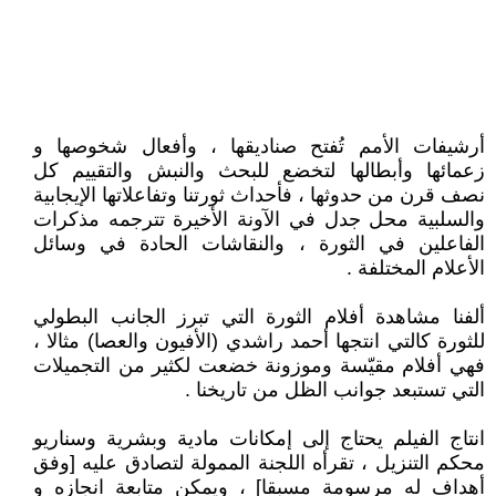
أرشيفات الأمم تُفتح صناديقها ، وأفعال شخوصها و
زعمائها وأبطالها لتخضع للبحث والنبش والتقييم كل
نصف قرن من حدوثها ، فأحداث ثورتنا وتفاعلاتها الإيجابية
والسلبية محل جدل في الآونة الأخيرة تترجمه مذكرات
الفاعلين في الثورة ، والنقاشات الحادة في وسائل
الأعلام المختلفة .
ألفنا مشاهدة أفلام الثورة التي تبرز الجانب البطولي
للثورة كالتي انتجها أحمد راشدي (الأفيون والعصا) مثالا ،
فهي أفلام مقيّسة وموزونة خضعت لكثير من التجميلات
التي تستبعد جوانب الظل من تاريخنا .
انتاج الفيلم يحتاج إلى إمكانات مادية وبشرية وسناريو
محكم التنزيل ، تقرأه اللجنة الممولة لتصادق عليه [وفق
أهداف له مرسومة مسبقا] ، ويمكن متابعة انجازه و