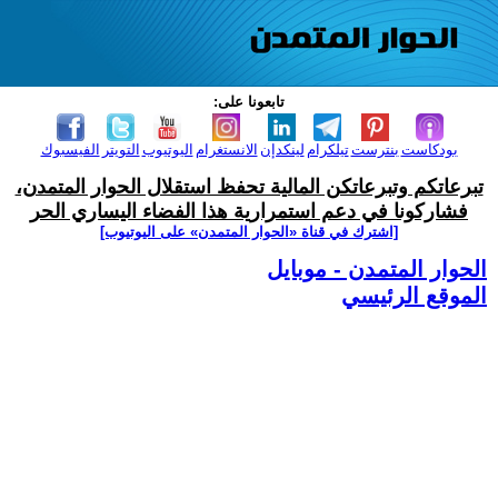
تابعونا على:
بودكاست
بنترست
تيلكرام
لينكدإن
الانستغرام
اليوتيوب
التويتر
الفيسبوك
تبرعاتكم وتبرعاتكن المالية تحفظ استقلال الحوار المتمدن،
فشاركونا في دعم استمرارية هذا الفضاء اليساري الحر
[اشترك في قناة ‫«الحوار المتمدن» على اليوتيوب]
الحوار المتمدن - موبايل
الموقع الرئيسي