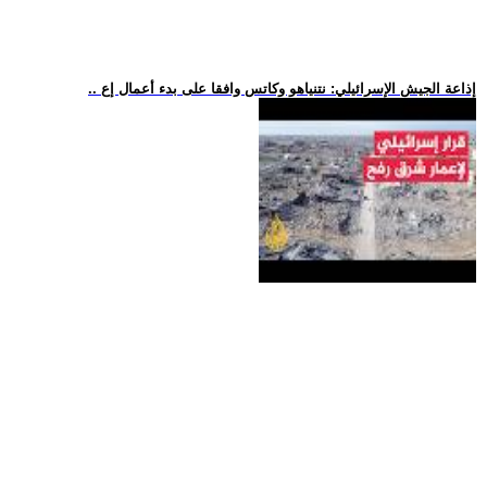
.. إذاعة الجيش الإسرائيلي: نتنياهو وكاتس وافقا على بدء أعمال إع