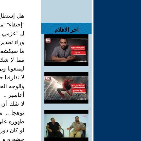
هل إستطاع 
"إحتفاء" "
اخر الافلام
ل "عزمي و 
وراء تحذيره
ما سيكشف عن
مما لا شك 
ليمتعونا و
لا تفارقنا
والوجه الح
أعاصير ..
لا شك أن ه
توهجا .. م
ظهوره على 
لو كان دور
حضوره و كا