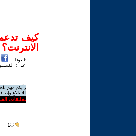
كيف تدعم-
الانترنت؟
تابعونا
على:
الفيسب
رأيكم مهم للج
للاطلاع وإضافة
تعليقات الف