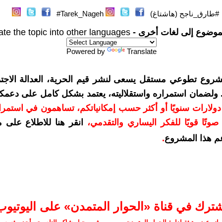
#طارق_ناجح (هاشتاغ)
Tarek_Nageh#
موضوع إلى لغات أخرى -
ate the topic into other languages
Powered by
Translate
شروع تطوعي مستقل يسعى لنشر قيم الحرية، العدالة الاجتم
. ولضمان استمراره واستقلاليته، يعتمد بشكل كامل على دعمك
دعمكم بمبلغ 10 دولارات سنويًا أو أكثر حسب إمكانياتكم، تساهمون في استم
وتًا قويًا للفكر اليساري والتقدمي
،
انقر هنا للاطلاع على 
م هذا المشروع
.
شترك في قناة «الحوار المتمدن» على اليوتيوب