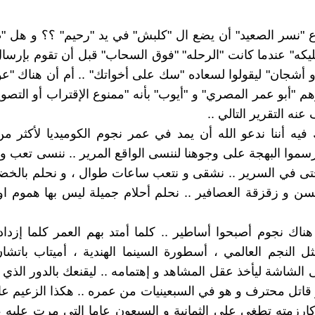
"نسر الصعيد" أن يضع ال "كلبش" في يد "رحيم" ؟؟ و هل "ط
مليكه" عندما كانت "الرحله" "فوق السحاب" قبل أن تقوم بإرسا
أشجان" ليقولوا لسعاده "سك على أخواتك" .. أم أن هناك "عو
م "أبو عمر المصري" و "أيوب" بأنه "ممنوع الإقتراب أو التصوي
ه التقرير التالي ..
فيه أننا ندعو الله أن يمد في عمر نجوم الكوميديا لأكثر م
يرسموا البهجة على وجوهنا لننسى الواقع المرير .. ننسى تعب و
 حتى في السرير .. نشقى و نتعب ساعات طوال ، و نحلم بالخضر
سن و زقزقة العصافير .. نحلم أحلام جميلة ليس بها هموم او
ناك نجوم أصبحوا أساطير .. كلما أمتد بهم العمر كلما إزدادو
ثل النجم العالمي ، أسطورة السينما الهندية ، أميتاب باتشا
الشاشة ليأخذ عقل المشاهد و إهتمامه .. ليقنعك بالدور الذي 
 قاتل محترف و هو في السبعينيات من عمره .. هكذا الزعيم عاد
رزمته تطغى على الثمانية و السبعون عاما التي مرت عليه ،