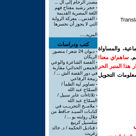
مصدر الرخام إلى أل ...
-
حجر رشيد مفتاح فهم
اللغة المصرية القديمة
-
القدس... معركة الرواية
Transl
التي لا يجوز أن نخسرها
المزيد.....
كتب ودراسات
اعية، والمساواة
-
ديوان 24 شعر / منصور
الريكان
م.
ساهم/ي معنا!
-
القصة الشاعرة والوعي
رار هذا المنبر الحر
الجمعي الحداثي/ مقاربة
في دور القصة الش ... /
معلومات التحويل
ربيحة الرفاعي
-
تصاوير لية الظمأ /
السمّاح عبد الله
-
ثلاثاءات عابر سبيل /
السمّاح عبد الله
-
ملامــح التجريــب في
كتابـات السيـد حـافظ من
خلال روايته يو ... /
سلسبيل كريبع
-
قناديل الحكمة / د. خالد
زغريت