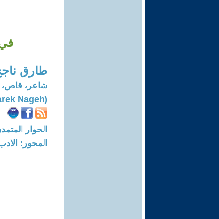
في 
طارق ناجح
شاعر، قاص، 
(Tarek Nageh)
الحوار المتمدن-العدد: 5921 - 8
المحور: الادب