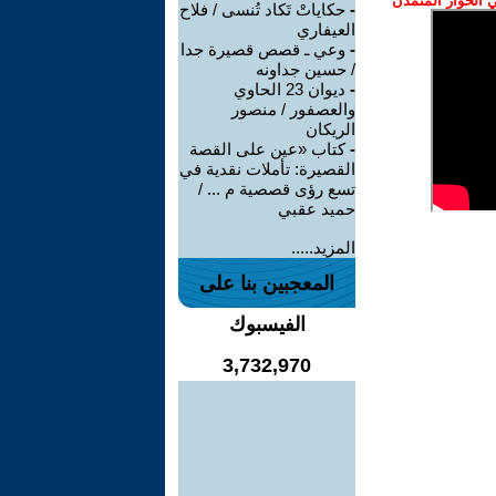
الحوار المتمدن
-
حكاياتْ تَكاد تُنسى / فلاح
العيفاري
-
وعي ـ قصص قصيرة جدا
/ حسين جداونه
-
ديوان 23 الحاوي
والعصفور / منصور
الريكان
-
كتاب «عين على القصة
القصيرة: تأملات نقدية في
تسع رؤى قصصية م ... /
حميد عقبي
المزيد.....
المعجبين بنا على
الفيسبوك
3,732,970