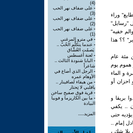
(4)
-
على ضفاف نهر الحب
(3)
ايع" وراء
-
على ضفاف نهر الحب
ل "رسايل"
(2)
-
على ضفاف نهر الحب
الم خفيه"
(1)
-
في مترو المرغني
ر" ؟؟ هذا
-
عندما يتكلَّم الحُبّ ..
يَصمُت العُشَّاق
-
لعنة أغسطس
ن مئة عام
-
البابا شنودة الثالث ..
 هموم يوم
شاعراً
-
الرجل الذي أضاع في
ة و الماء
الأوهام عمره
 احزان أو
-
من هيفاء لصافينار ..
ياقلبي لا تِحتار
-
قرية فوق صفيح ساخن
ا بريقا و
-
ما بين الكاريزما و فوبيا
البيادة
ن .. يكفي
المزيد.....
يؤديه حتى
ل إمام ..
 بلا شك ،