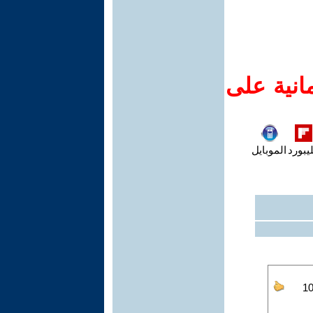
انية على
يبورد
الموبايل