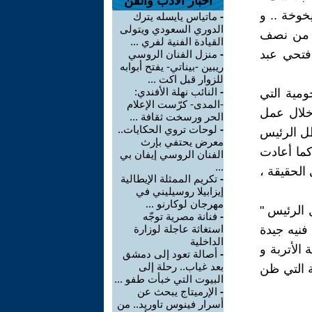
اخبار الأدب والفن
خوخة .. و
-
ماتياس يايسله يترك
الدوري السعودي ويتولى
ر من نصف
القيادة الفنية لفري ...
فتحي عبد
-
منزل الفنان الروسي
ريبين -بيناتي- يفتح أبوابه
للزوار قبل اكت ...
-
النائب نهلة الأفندي:
ومية التي
-المدى- كرّست الإعلام
خلال عمل
الحر ورسخت ثقافة ...
-
لوحات تروي الحكايات..
ظل الرئيس
معرض يحتفي بإرث
كما أعادت
الفنان الروسي إيفان بي
...
لحقيقة ،
-
تكريم الممثلة الإيطالية
إيزابيلا روسيليني في
مهرجان لوكارنو ...
 الرئيس "
-
فنانة مصرية توجّه
فنيه جيدة
استغاثة عاجلة لوزارة
الداخلية
الأتربة و
-
أصالة تعود إلى دمشق
بعد غياب.. رحلة إلى
لة التي ظن
البيوت التي خبأت طفو ...
-
الإرميتاج يبحث عن
أسرار فينوس تاوريد.. من