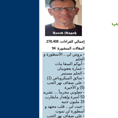
حب
إجمالي القراءات: 278,408
المقالات المنشورة: 94
-
بروس لي .. الأسطورة و
الحلم
-
أبوكم السقا مات
-
عمارة يعقوبيان
-
الحلم مستمر
-
سائق الميكروباص (1)
-
على ضفاف نهر الحب
(5) و الأخيرة
-
جعلوني مجرماً … تشريد
53 أسرة وإهدار مايقارب
15 مليون جنيه
-
جيت لي .. قلب مجهد و
أسطورة لن تموت
-
على ضفاف نهر الحب