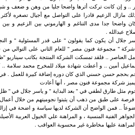
 .. و إن كانت تركت أثرها واضحا جليا من وهن و ضعف و شي
لك مازال الزعيم قادرا على التواصل مع أجيال تصغره لأكث
ن واضحا جدا مدى التناغم و الهارموني بين الزعيم و بين 
اح عبدالله .
ر جلال أن يكون كما يقولون " على قدر المسئولية " و النج
شركة " مجموعة فنون مصر " للعام الثاني على التوالي من 
امل العناصر .. فلقد تمسكت الشركة المنتجة بكاتب سيناريو "
اعيل أمين .. و أعطت شهادة ميلاد للمخرج محمد سلامة .. 
 بحجم حسن حسني الذي كان دوره إضافة كبيرة للعمل . في ا
يميز شركة مجموعة فنون مصر ، أنها أعادت
م مثل طارق لطفي في " بعد البداية " و ياسر جلال في " ظل
فرصة على طبق من ذهب أن يثبتوا نجوميتهم من خلال أعمال 
وعاً .. فمن الواضح أن الشركة لديها سياسة و اضحة في إزالة 
لجواهر الفنية المنسية ، و المراهنة علي الخيول العربية الأصي
لمراهنة عليها مخاطرة غير محسوبة العواقب .