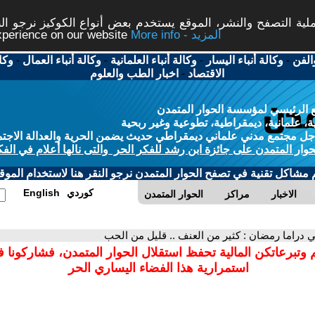
ة التصفح والنشر، الموقع يستخدم بعض أنواع الكوكيز نرجو النق
More info - المزيد
experience on our website
الفن
-
وكالة أنباء اليسار
-
وكالة أنباء العلمانية
-
وكالة أنباء العمال
-
وكا
الاقتصاد
-
اخبار الطب والعلوم
 الرئيسي لمؤسسة الحوار المتمدن
، علمانية، ديمقراطية، تطوعية وغير ربحية
ل مجتمع مدني علماني ديمقراطي حديث يضمن الحرية والعدالة الاجتم
حوار المتمدن على جائزة ابن رشد للفكر الحر والتى نالها أعلام في الفك
م مشاكل تقنية في تصفح الحوار المتمدن نرجو النقر هنا لاستخدام الموقع
كوردي
English
الاخبار
مراكز
الحوار المتمدن
ي دراما رمضان : كثير من العنف .. قليل من الحب
 وتبرعاتكن المالية تحفظ استقلال الحوار المتمدن، فشاركونا 
استمرارية هذا الفضاء اليساري الحر