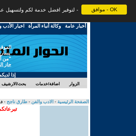
موافق - OK
لتوفير افضل خدمة لكم ولتسهيل عملي
أخبار عامة
-
وكالة أنباء المرأة
-
اخبار الأدب و
الموقع
يسارية
"من أج
حاز ال
إذا لديك
الزوار
اضافة/خدمات
بحث/الارشيف
الصفحة الرئيسية
-
الادب والفن
-
طارق ناجح
- ف
تبرعاتكم