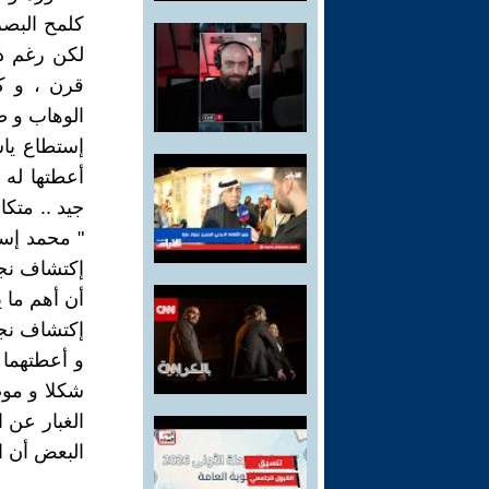
كلمح البصر
لكن رغم ذ
قرن ، و كا
الوهاب و صل
إستطاع ياس
أعطتها له 
جيد .. متك
" محمد إسم
إكتشاف نجم
أن أهم ما 
إكتشاف نجو
و أعطتهما 
شكلا و موض
الغبار عن ا
البعض أن ا