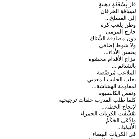
فاز بِسُعْفَةٍ ذهبيةٍ
لسِيَاقَةِ الخرفان
إلى المسلخ...
وطن يلعب كرة
خارج المرمى
دون مصادقة الشِّبَاك...
ولا شوط إضافي
يحسن الأداء...
مزاج الأقدام محشوة
بالشتائم ...
الملاعب مُرَصَّصَة
بعلب الحليب المعدني
لمقاومة الهشاشة...
ونقص الكالسيوم
كلما طلب المدرب حقنات ترجيحية
لإنجاح الخطة...
تَقَشَّفَتِ الكريات الحمراء
وادَّعَى الحَكَمُ
الأَنِيمْيَا...
في الكريات البيضاء