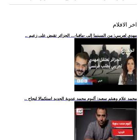
اخر الافلام
.. مهدي لعريبي: من السينما إلى -مافيا-... الجزائر تقبض على زعيم
.. محمد علام وهيثم سعيد: ألبوم محمد عدوية الجديد استكمالا لنجاح