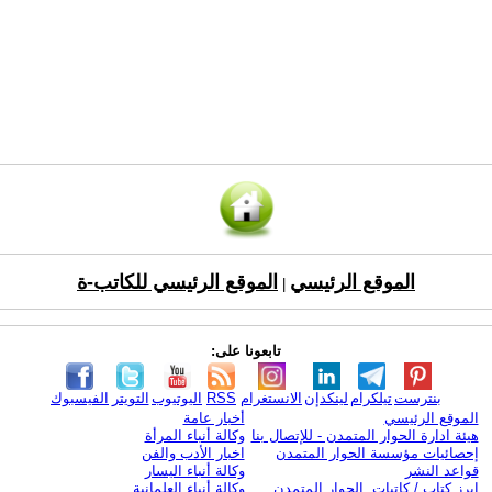
الموقع الرئيسي
الموقع الرئيسي للكاتب-ة
|
تابعونا على:
بنترست
تيلكرام
لينكدإن
الانستغرام
RSS
اليوتيوب
التويتر
الفيسبوك
الموقع الرئيسي
أخبار عامة
هيئة ادارة الحوار المتمدن - للإتصال بنا
وكالة أنباء المرأة
إحصائيات مؤسسة الحوار المتمدن
اخبار الأدب والفن
قواعد النشر
وكالة أنباء اليسار
ابرز كتاب / كاتبات الحوار المتمدن
وكالة أنباء العلمانية