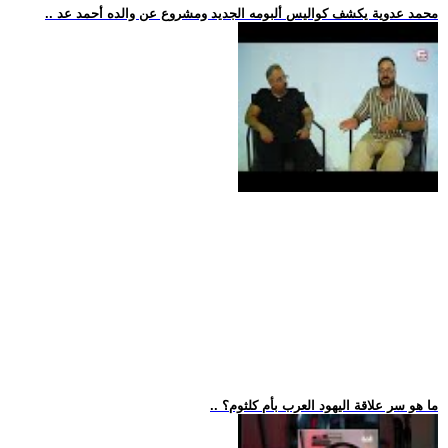
.. محمد عدوية يكشف كواليس ألبومه الجديد ومشروع عن والده أحمد عد
.. ما هو سر علاقة اليهود العرب بأم كلثوم؟