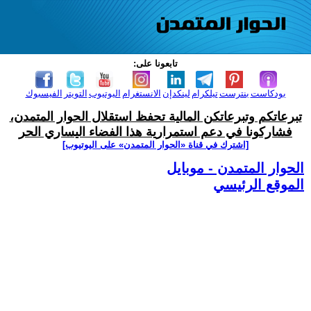
تابعونا على:
بودكاست
بنترست
تيلكرام
لينكدإن
الانستغرام
اليوتيوب
التويتر
الفيسبوك
تبرعاتكم وتبرعاتكن المالية تحفظ استقلال الحوار المتمدن،
فشاركونا في دعم استمرارية هذا الفضاء اليساري الحر
[اشترك في قناة ‫«الحوار المتمدن» على اليوتيوب]
الحوار المتمدن - موبايل
الموقع الرئيسي