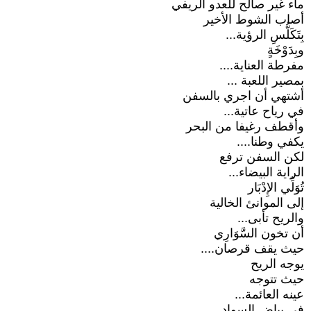
ماء غير صالح للعدو الريفي
أصاب الشوط الأخير
بِتَكَلُّسِ الرؤية...
وبِدَوْخَةٍ
مفرطة العناية....
بمصير اللعبة ...
أشتهي أن اجري بالسفن
في رياح عاتية...
وأقطف رغيفا من البحر
يكفي وطنا....
لكن السفن ترفع
الراية البيضاء...
تُوَلِّي الإِدْبَار
إلى الموانئ الخالية
والريح تأبى...
أن تخون السَّوَارِي
حيث يقف قرصان....
يوجه الريح
حيث تتوجه
عينه العائمة...
في بياض السواد...