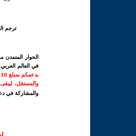
ترجم ال
الحوار المتمدن م
في العالم العربي
ب
والمستقل، ليبقى ص
والمشاركة في دع
ا‫