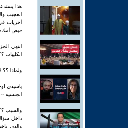
هذا يستدعى
العجيب وال
أخريات فى
«بص أمك».)
انتهى الج
الكليبات ؟
ولماذا ؟؟ 
ياسيدى اوج
الجنسيه --
والسبب ؟؟
داخل سؤال
والذى ياخذ