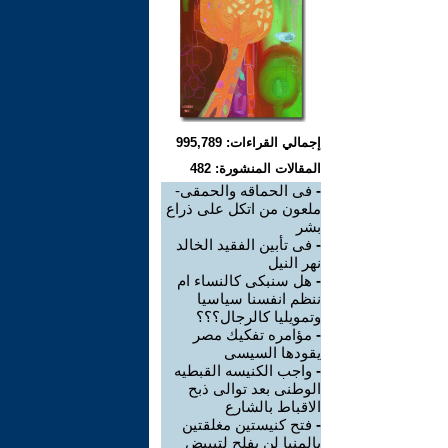
إجمالي القراءات: 995,789
المقالات المنشورة: 482
-
فى الحماقه والحمقى-
ملعون من اتكل على ذراع
بشر
-
فى تأبين الفقيد الخالد
نهر النيل
-
هل سنبكى كالنساء ام
ننظم انفسنا سياسيا
وتمويليا كالرجال؟؟؟
-
مؤامره تفكيك مصر
يقودها السيسى
-
واجب الكنيسه القبطيه
الوطنى بعد توالى ذبح
الاقباط بالشارع
-
فتح كنيستين مغلقتين
بالمنيا لن يفلح لتبييض