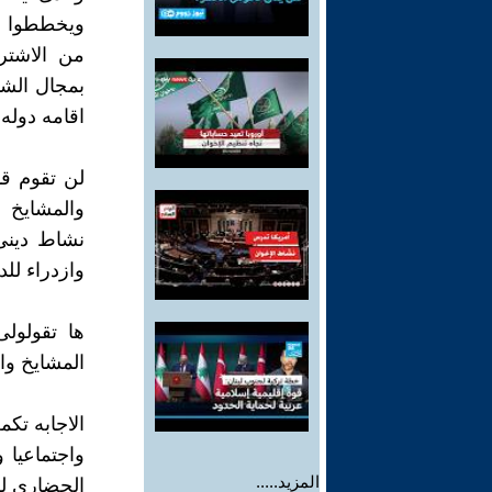
ويخططوا لل
من الاشترا
بمجال الشب
اقامه دوله
لن تقوم قا
والمشايخ 
نشاط دينى
وازدراء للد
ها تقولول
المشايخ وا
الاجابه تك
واجتماعيا 
المزيد.....
الحضارى ل