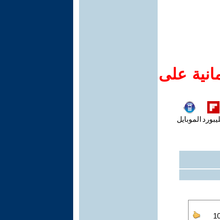
انية على
يبورد
الموبايل