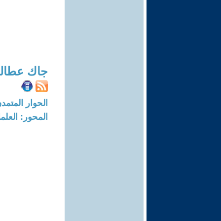
جاك عطالل
الحوار المتمدن-العدد: 5753 - 18
المحور: العلما