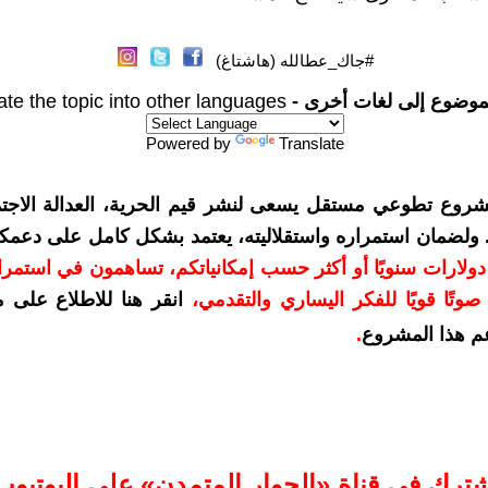
#جاك_عطالله (هاشتاغ)
موضوع إلى لغات أخرى -
ate the topic into other languages
Powered by
Translate
شروع تطوعي مستقل يسعى لنشر قيم الحرية، العدالة الاجتم
. ولضمان استمراره واستقلاليته، يعتمد بشكل كامل على دعمك
دعمكم بمبلغ 10 دولارات سنويًا أو أكثر حسب إمكانياتكم، تساهمون في استم
وتًا قويًا للفكر اليساري والتقدمي
،
انقر هنا للاطلاع على 
م هذا المشروع
.
شترك في قناة «الحوار المتمدن» على اليوتيوب