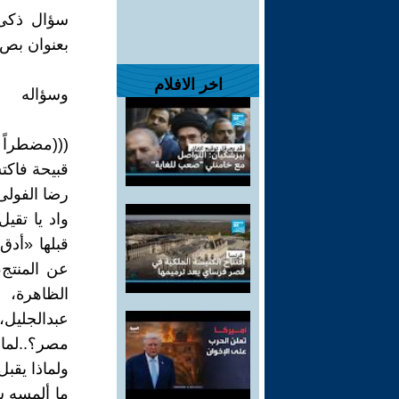
سؤال ذكى 
بعنوان بص
اخر الافلام
وسؤاله
(((مضطراً
قبيحة فاكت
رضا الفولى 
واد يا تقي
قبلها «أدق
عن المنتج،
الظاهرة، 
عبدالجليل
مصر؟..لماذ
ولماذا يقب
ما ألمسه ش