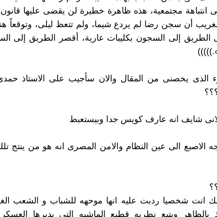
 انتباهة مجتمعية، هذه ظاهرة خطيرة لن يقضى عليها قانون 
غريب أن سجن رضا لم يردع شيما، ولم تتعظ ليلى، وتوقعاً ه
 الطريق إلى السجون بكليبات عارية، أقصر الطريق إلى ال
))))
زء الذى يخصنى من المقال والان سأجيب على الاستاذ حمدى
؟؟؟
لانى شايف انه عارف كويس جدا وبيستعبط
ه الاصبع الى عين النظام والامن المصرى انه هو من ينتج تلك
؟
ك انت شخصيا ردبت عليه انها موحهه للشباب و الشعب ال
 بالظاهر ويتبع نظريه قطيع الماشيه التى يديرها العسكر 