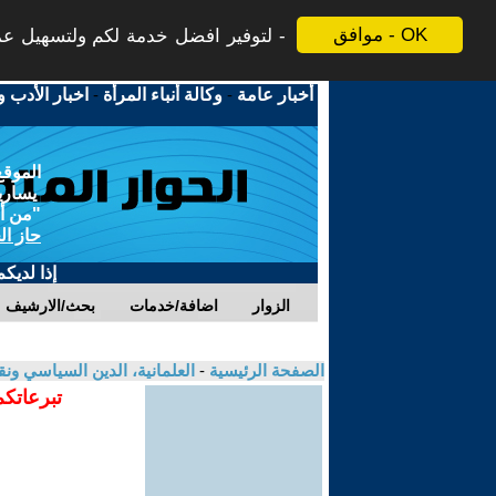
موافق - OK
لتوفير افضل خدمة لكم ولتسهيل عملي
أخبار عامة
-
وكالة أنباء المرأة
-
اخبار الأدب و
الموقع
يسارية
"من أج
حاز ال
إذا لديك
الزوار
اضافة/خدمات
بحث/الارشيف
الصفحة الرئيسية
-
العلمانية، الدين السياسي ونق
تبرعاتكم