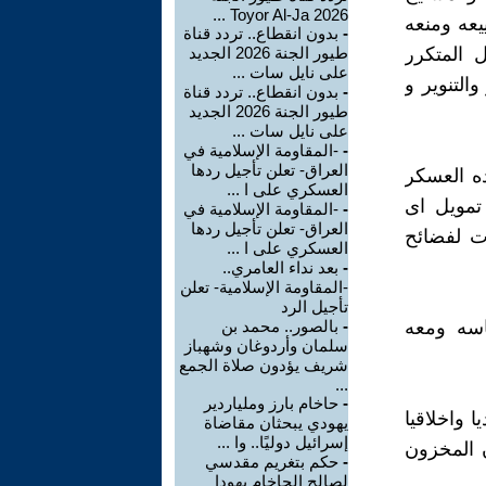
2026 Toyor Al-Ja ...
يعه ومنعه
-
بدون انقطاع.. تردد قناة
 المتكرر
طيور الجنة 2026 الجديد
على نايل سات ...
التنوير و
-
بدون انقطاع.. تردد قناة
طيور الجنة 2026 الجديد
على نايل سات ...
-
-المقاومة الإسلامية في
العراق- تعلن تأجيل ردها
ده العسكر
العسكري على ا ...
تمويل اى
-
-المقاومة الإسلامية في
العراق- تعلن تأجيل ردها
ت لفضائح
العسكري على ا ...
-
بعد نداء العامري..
-المقاومة الإسلامية- تعلن
تأجيل الرد
اسه ومعه
-
بالصور.. محمد بن
سلمان وأردوغان وشهباز
شريف يؤدون صلاة الجمع
...
-
حاخام بارز وملياردير
 واخلاقيا
يهودي يبحثان مقاضاة
إسرائيل دوليًا.. وا ...
ن المخزون
-
حكم بتغريم مقدسي
لصالح الحاخام يهودا