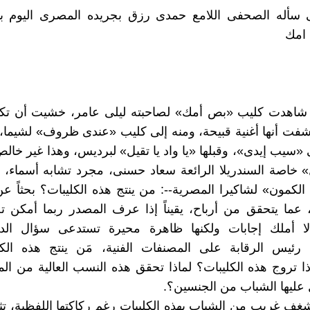
سأله الصحفى اللامع حمدى رزق بجريده المصرى اليوم بم
 امك
 شاهدت كليب «بص أمك» لصاحبته ليلى عامر، خشيت أن تك
شفت أنها أغنية قبيحة، ومنه إلى كليب «عندى ظروف» لشيما،
«سيب إيدى»، وقبلها «يا واد يا تقيل» لبرديس، وهذا غير خالص ت
ل» خاصة السندريلا الرائعة سعاد حسنى، مجرد تشابه أسماء، 
 الكمون» لشاكيرا المصرية--: من ينتج هذه الكليبات؟ بحثاً ع
 عما يتحقق من أرباح، يقيناً إذا عرف المصدر ربما أمكن 
لا أملك إجابات ولكنها ظاهرة محيرة تستدعى سؤال الدك
، رئيس الرقابة على المصنفات الفنية، مَن ينتج هذه الك
ا تروج هذه الكليبات؟ لماذا تحقق هذه النسب العالية من ا
ل عليها الشباب من الجنسين؟.
غف غريب من الشباب بهذه الكليبات رغم ركاكتها اللفظية، تثير