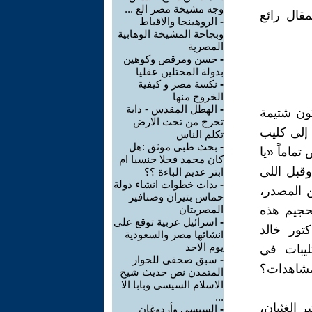
وجه مشيخة مصر الع ...
قال رائع
-
الروهينجا والاقباط
وبجاحة المشيخة الوهابية
المصرية
-
حسن ومرقص وكوهين
بدولة المختلين عقليا
-
نكسة مصر و كيفية
الخروج منها
-
الهطل المقدس - دابة
ون شتيمة
تخرج من تحت الارض
 إلى كليب
تكلم الناس
-
بحث طبى موثق :هل
ماماً «يا
كان محمد فحلا جنسيا ام
وقبل اللى
ابتر عديم الباءة ؟؟
-
بدات خطوات انشاء دولة
ن المصدر،
حماس بتيران وصنافير
تحجيم هذه
المصريتان
-
اسرائيل عربية توقع على
تور خالد
انشائها مصر والسعودية
يوم الاحد
ليبات فى
-
سبق صحفى للحوار
لمشاهدات؟
المتمدن نص حديث شيخ
الاسلام السيسى وبابا الا
...
 الغثيان،
-
السيسى وأردوغان