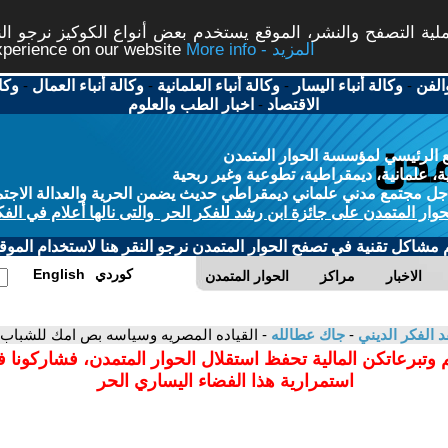
ة التصفح والنشر، الموقع يستخدم بعض أنواع الكوكيز نرجو النق
More info - المزيد
experience on our website
الفن
-
وكالة أنباء اليسار
-
وكالة أنباء العلمانية
-
وكالة أنباء العمال
-
وكا
الاقتصاد
-
اخبار الطب والعلوم
 الرئيسي لمؤسسة الحوار المتمدن
، علمانية، ديمقراطية، تطوعية وغير ربحية
ل مجتمع مدني علماني ديمقراطي حديث يضمن الحرية والعدالة الاجتم
حوار المتمدن على جائزة ابن رشد للفكر الحر والتى نالها أعلام في الفك
م مشاكل تقنية في تصفح الحوار المتمدن نرجو النقر هنا لاستخدام الموقع
كوردي
English
الاخبار
مراكز
الحوار المتمدن
د الفكر الديني
-
جاك عطالله
- القياده المصريه وسياسه بص امك للشباب
 وتبرعاتكن المالية تحفظ استقلال الحوار المتمدن، فشاركونا 
استمرارية هذا الفضاء اليساري الحر