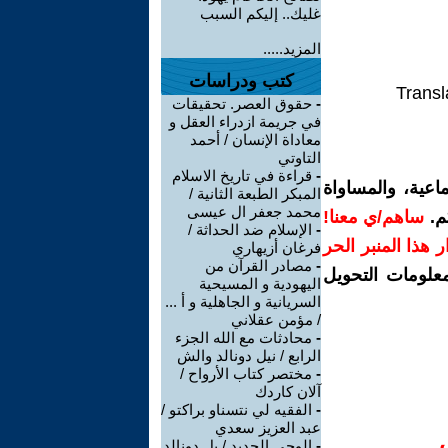
غليك.. إليكم السبب
المزيد.....
كتب ودراسات
Transl
-
حقوق العصر. تحقيقات
في جريمة ازدراء العقل و
معاداة الإنسان / أحمد
التاوتي
-
قراءة في تاريخ الاسلام
اعية، والمساواة
المبكر الطبعة الثانية /
محمد جعفر ال عيسى
م.
ساهم/ي معنا!
-
الإسلام ضد الحداثة /
رار هذا المنبر الحر
فرغان أزيهاري
-
مصادر القرآن من
معلومات التحويل
اليهودية و المسيحية
السريانية و الجاهلية و أ ...
/ مؤمن عقلاني
-
محادثات مع الله الجزء
الرابع / نيل دونالد والش
-
مختصر كتاب الأرواح /
آلان كاردك
-
الفقيه لي نتسناو براكتو /
عبد العزيز سعدي
-
الوحي الجديد / يل دونالد