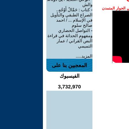
والش
الحوار المتمدن
-
كتاب : حَمَّالُ أَوْجُهٍ..
الصراع الطبقي والتأويل
في الإسلام ... / احمد
صالح سلوم
-
التواصل الحضاري
ومفهوم الحداثة في قراءة
النص القراني / عمار
التميمي
المزيد.....
المعجبين بنا على
الفيسبوك
3,732,970