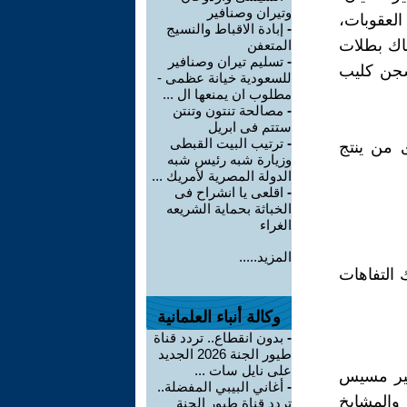
وتيران وصنافير
العقوبات،
-
إبادة الاقباط والنسيج
ناك بطلات
المتعفن
-
تسليم تيران وصنافير
سجن كليب
للسعودية خيانة عظمى -
مطلوب ان يمنعها ال ...
-
مصالحة تنتون وتنتن
ستتم فى ابريل
-
ترتيب البيت القبطى
 من ينتج
وزيارة شبه رئيس شبه
الدولة المصرية لأمريك ...
-
اقلعى يا انشراح فى
الخباثة بحماية الشريعه
الغراء
المزيد.....
 التفاهات
وكالة أنباء العلمانية
-
بدون انقطاع.. تردد قناة
طيور الجنة 2026 الجديد
على نايل سات ...
غير مسيس
-
أغاني البيبي المفضلة..
والمشايخ
تردد قناة طيور الجنة