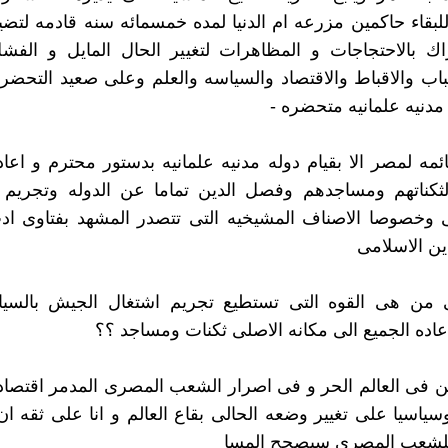
بقاء حاكمين مزرعه ام الدنيا لمده خمسمائه سنه قادمه لتضي
ك بالاحتجاجات و المظاهرات لتغيير الحال المايل و الفشل
اب والاقباط والاقتصاد والسياسه والعلم وعلى صعيد التحضر و
 مدنيه علمانيه متحضره -
ئمه لمصر الا بقيام دوله مدنيه علمانيه بدستور محترم و اعا
لثكناتهم ومساجدهم وفصل الدين تماما عن الدوله وتجريم 
 وخصوصا الاصناف المشيخيه التى تتصدر المشهد بفتاوى اد
ين الاسلامى
ى من هى القوه التى تستطيع تجريم اشتغال الجيش بالسي
عاده الجميع الى مكانه الاصلى ثكنات ومساجد ؟؟
من فى العالم الحر و فى اصرار الشعب المصرى المدمر اقتصاديا
وسياسيا على تغيير وضعه الحالى بقاع العالم و انا على ثقه ا
لشعب المصرى سيصحح المسا