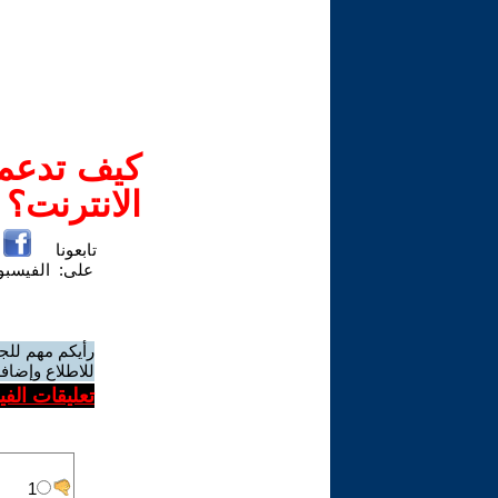
كيف تدعم-
الانترنت؟
تابعونا
على:
الفيسب
رأيكم مهم للج
للاطلاع وإضافة
تعليقات الف