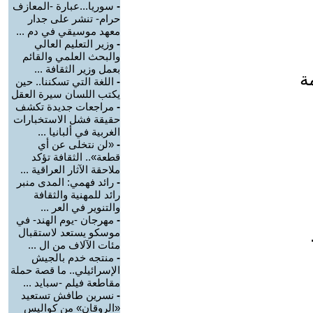
-
سوريا...عبارة -المعازف
حرام- تنشر على جدار
معهد موسيقي في دم ...
-
وزير التعليم العالي
والبحث العلمي والقائم
بعمل وزير الثقافة ...
ة
-
اللغة التي تسكننا.. حين
يكتب اللسان سيرة العقل
-
مراجعات جديدة تكشف
حقيقة فشل الاستخبارات
الغربية في ألبانيا ...
-
«لن نتخلى عن أي
قطعة».. الثقافة تؤكد
ملاحقة الآثار العراقية ...
-
رائد فهمي: المدى منبر
رائد للمهنية والثقافة
والتنوير في العر ...
-
مهرجان -يوم الهند- في
موسكو يستعد لاستقبال
مئات الآلاف من ال ...
-
منتجه خدم بالجيش
الإسرائيلي.. ما قصة حملة
مقاطعة فيلم -سبايد ...
-
نسرين طافش تستعيد
«الروقان» من كواليس