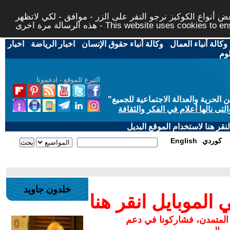
 أنواع الكوكيز نرجو النقر على الزر - موافق - لكي لاتظهر
This website uses cookies to ensure you ge
وكالة أنباء العمال
-
وكالة أنباء حقوق الإنسان
-
اخبار الرياضة
-
اخبار
لوم
التبرع للموقع - ادعمونا
حرية والعدالة الاجتماعية للجميع
"
تى نالها أعلام في الفكر والثقافة
قر هنا لاستخدام الموقع البديل
كوردي
English
خلدون جاويد
لموبايل انقر هنا
 المتمدن، فشاركونا في دعم