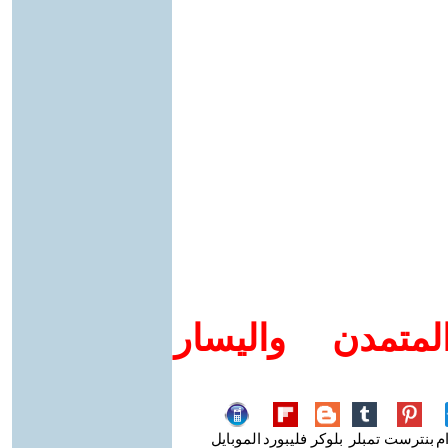
متمدن واليسار
م
بنترست
تمبلر
بلوكر
فليبورد
الموبايل