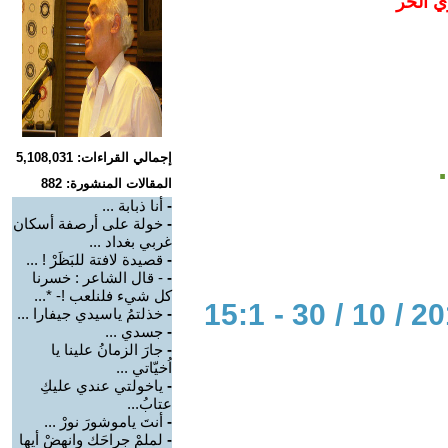
ي الحر
إجمالي القراءات: 5,108,031
المقالات المنشورة: 882
-
أنا ذبابة ...
-
خولة على أرصفة أسكان
غربي بغداد ...
-
قصيدة لافتة للبَظَرْ ! ...
-
- قال الشاعر : خسرنا
كل شيء فلنلعب !- *...
الحوار المتمدن-العدد: 5683 - 2017 / 10 / 30 - 15:1
-
خذلتمُ ياسيدي جيفارا ...
-
جسدي ...
-
جارَ الزمانُ علينا يا
اُخيّاتي ...
-
ياخولتي عندي عليكِ
عتابُ...
-
أنتَ ياموشورَ نورْ ...
-
لملمْ جراحَك وانهضْ أيها