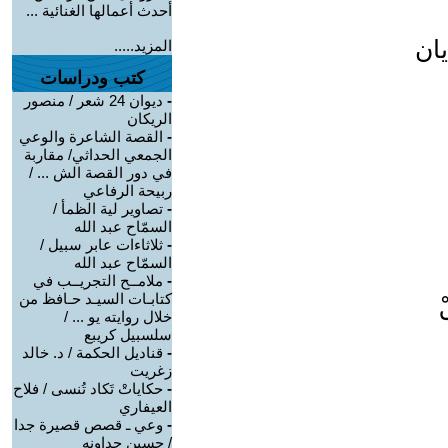
أحدث أعمالها الغنائية ...
ان
المزيد.....
كتب ودراسات
-
ديوان 24 شعر / منصور
الريكان
-
القصة الشاعرة والوعي
الجمعي الحداثي/ مقاربة
في دور القصة الش ... /
ربيحة الرفاعي
-
تصاوير لية الظمأ /
السمّاح عبد الله
-
ثلاثاءات عابر سبيل /
السمّاح عبد الله
-
ملامــح التجريــب في
كتابـات السيـد حـافظ من
خلال روايته يو ... /
سلسبيل كريبع
-
قناديل الحكمة / د. خالد
زغريت
-
حكاياتْ تَكاد تُنسى / فلاح
العيفاري
-
وعي ـ قصص قصيرة جدا
/ حسين جداونه