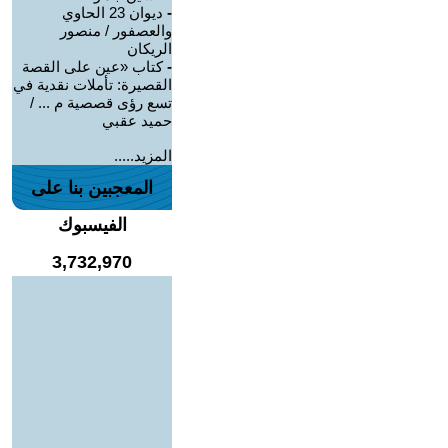
-
ديوان 23 الحاوي
والعصفور / منصور
الريكان
-
كتاب «عين على القصة
القصيرة: تأملات نقدية في
تسع رؤى قصصية م ... /
حميد عقبي
المزيد.....
المعجبين بنا على
الفيسبوك
3,732,970