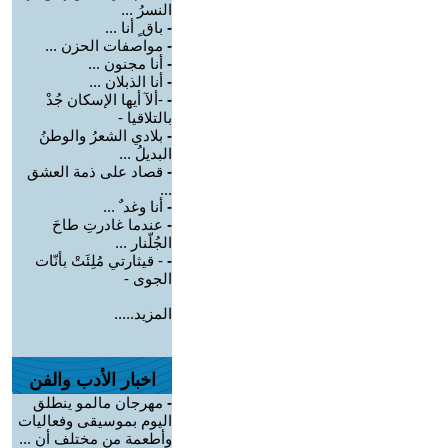
النسرُ ...
-
باق ٍ أنا ...
-
مواصفات الحزن ...
-
أنا مجنون ...
-
أنا الذبلان ...
-
-ألآ أيها الإسكان جُدْ
بالتلاقيا -
-
بلادي الشعرُ والوطنُ
البديلُ ...
-
قصاد على ذمة العشق
...
-
أنا وغد ٌ ...
-
عندما غادرتِ طاحَ
الجُلّنار ...
-
- قيثارتي مُلِئَتْ بأنّات
الجوى -
المزيد.....
اخبار الأدب والفن
-
مهرجان مالمو ينطلق
اليوم بموسيقى وفعاليات
وأطعمة من مختلف أن ...