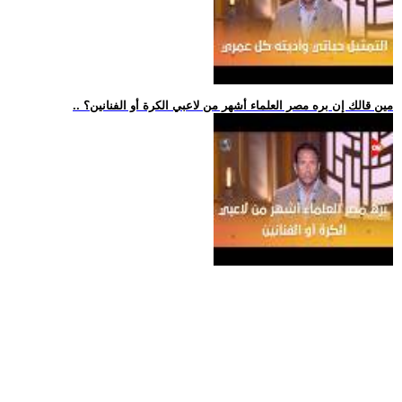
.. مين قالك إن بره مصر العلماء أشهر من لاعبي الكرة أو الفنانين؟