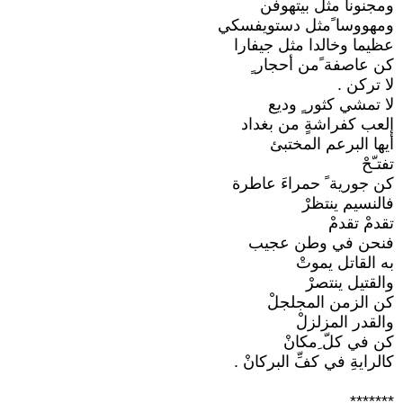
ومجنونا مثل بيتهوفن
ومهووسا ًمثل دستويفسكي
عظيما وخالدا مثل جيفارا
كن عاصفة ًمن أحجار ٍ
لا تركن .
لا تمشي كثور ٍ وديع
إلعب كفراشةٍ من بغداد
أيها البرعم المختبئ
تفتـّحْ
كن جورية ً حمراءَ عاطرة
فالنسيم ينتظرْ
تقدمْ تقدمْ
فنحن في وطن عجيب
به القاتل يموتْ
والقتيل ينتصرْ
كن الزمن المجلجلْ
والقدر المزلزلْ
كن في كلّ ِمكانْ
كالرايةِ في كفِّ البركانْ .
*******