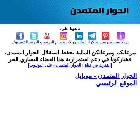
تابعونا على:
بودكاست
بنترست
تيلكرام
لينكدإن
الانستغرام
اليوتيوب
التويتر
الفيسبوك
تبرعاتكم وتبرعاتكن المالية تحفظ استقلال الحوار المتمدن،
فشاركونا في دعم استمرارية هذا الفضاء اليساري الحر
[اشترك في قناة ‫«الحوار المتمدن» على اليوتيوب]
الحوار المتمدن - موبايل
الموقع الرئيسي