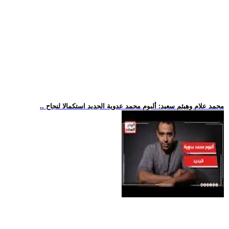
.. محمد علام وهيثم سعيد: ألبوم محمد عدوية الجديد استكمالا لنجاح