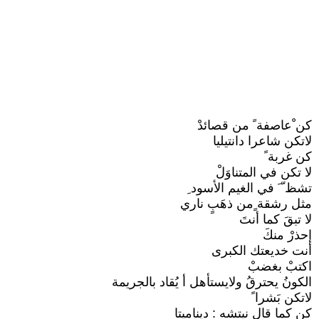
كن ْعاصفة ً من قصائدْ
لاتكن شاعرا دانتيليا
كن غربة ً
لا تكن في المتناوَلْ
تشظ ّ َ في الغيم الأسود ِ
مثل رشقة ٍمن ذهَبٍ ناري
لا تبقَ كما أنتَ
إحذرْ منكَ
أنت خديعتك الكبرى
اكتبْ بغضبْ
الكونُ يحترقُ ولايستأهل أ يُقاد بالجريمة
لاتكن بَشرا ً
كن كما قال نيتشه : ديناميتا