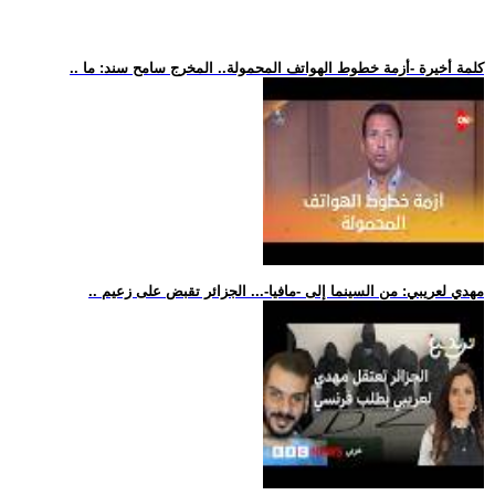
.. كلمة أخيرة -أزمة خطوط الهواتف المحمولة.. المخرج سامح سند: ما
.. مهدي لعريبي: من السينما إلى -مافيا-... الجزائر تقبض على زعيم