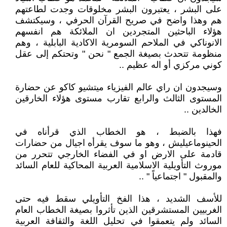
على البشر ، يعتبرون البشر مخلوقات وجدت لطاعتهم
هم وهذا واضح في صريح القرآن الحرفي ، وسيكتشف
هؤلاء الباحثين المتجردين ان الملائكة هم انفسهم
الانوناكي في الملاحم السومرية الاكادية البابلية ، وهم
منظومة تتحدث بصيغة الجمع " نحن " وتحتكم إلى عقل
كوني مركزي أو اله عظيم ..
وسيجدون ان راي عالم الفيزياء ميتشيو كاكو عن حضارة
المستوى الثالث والرابع تقارب مستوى هؤلاء الخارقين
الخالدين ..
فهذا بالضبط ، هو الخطاب الذي قرأناه في
الحينوماعيليش ، وهو ما سوف يقرأه اجيال من حضارات
قادمة على الارض او في الفضاء الخارجي تتحرر من
موروث التأويلية الاسلامية العربية المحاكية للعام السائد
والمقبول " اجتماعياً " ..
للأسف الشديد ، هذا الفخ التأويلي سقط فيه حتى
الغربيين المستشرقين الذين تأثروا بصيغة الخطاب العام
السائد ولم يتعمقوا في تحليل اللغة والثقافة العربية