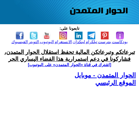
تابعونا على:
بودكاست
بنترست
تيلكرام
لينكدإن
الانستغرام
اليوتيوب
التويتر
الفيسبوك
تبرعاتكم وتبرعاتكن المالية تحفظ استقلال الحوار المتمدن،
فشاركونا في دعم استمرارية هذا الفضاء اليساري الحر
[اشترك في قناة ‫«الحوار المتمدن» على اليوتيوب]
الحوار المتمدن - موبايل
الموقع الرئيسي