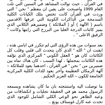
في القرآن ، حيث توالت المشاهد في السنين التي تلت
العام 1999 واصبحت على يقين ان معظم " نحن " التي
وردت في القرآن كانت تختص بتلك الكيانات الكلية
المندمجة من الذاكرات الكونية التي عرفها الاقدمين
باسم ( الآلهة ) أو ( الملائكة ) وضميرهم الكلاني الذي
يميز كائنات الدرجة العليا من البرزخ التي رايتها وكانت "
الرفيق الاعلى " ..
بعد سنوات من هذه الرؤى التي لم تتكرر في ايامي هذه ،
ايقنت ان " الله " الذي كان يتحدث الى قلبي وقلب كل
الكائنات كان هو " العقل الكوني " المركزي الذي تؤلفه
هذه الكائنات بمجملها ، لهذا السبب ، كان هناك تماه بين
ضميرين من " نحن " في القرآن ، احدهما يعود للملائكة –
آلهة الزمكان العظيمة وآخر يعود للذات الكلية المركزية
الجامعة للكون – الله العزيز الحكيم .
ما توصلت اليه واستنتجته بان ما كان يشاهده ويسمعه
الرسول محمد هو في الحقيقة تجليات و انكشافات من
وعيه الظاهر نحو الوعي الكلي الشامل للوجود الذي
تحدث عنه كارل غوستاف يونغ ..