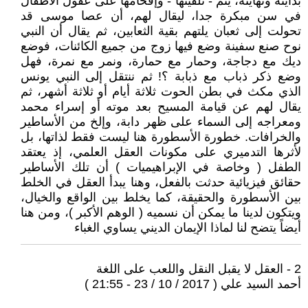
بدايته ونهايته، يتم - تلقينها - وإقحامها على عقول الأطفال
في سن مبكرة جدا، ليقال لهم، أن عصا موسى قد
تحولت إلى ثعبان يلتهم بقية الثعابين، ثم يقال أن النبي
نوح صنع سفينة وضع فيها زوج من جميع الكائنات، فوضع
ديك مع دجاجة، وحمار مع حمارة، ونمر مع نمرة، فهل
وضع ذكر ذباب مع ذبابة ؟! ثم ننتقل إلى النبي يونس
الذي مكث في بطن الحوت ثلاثة أيام أو ثلاثة أشهر، ثم
يقال لهم عن قيامة المسيح بعد موته أو إسراء محمد
ومعراجه إلى السماء على ظهر دابة، وإلخ من الأساطير
والخرافات. خطورة الأسطورة هنا ليست فقط لذاتها، بل
لأثرها التدميري على مكونات العقل العلمي، إذ يعتقد
الطفل ( وخاصة في الإبراهيميات ) أن تلك الأساطير
حقائق فيزيائية حدثت بالفعل، وهنا يبدأ العقل في الخلط
بين الأسطورة والحقيقة، كما يخلط بين الواقع والخيال،
ويتكون لدينا ما يمكن أن نسميه ( الوهم الأكبر )، ومن هنا
أيضاً يتضح لنا لماذا الإيمان الديني يساوي الغباء
2 - العقل لا يقبل النقل واللعب على اللغة
أحمد السيد علي ( 2017 / 10 / 23 - 21:55 )