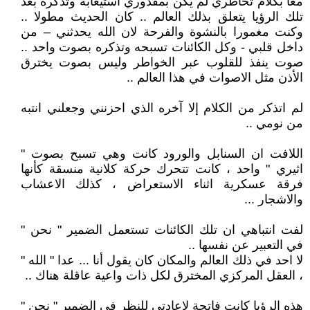
معاً بكلام تخاطري لم يكن بمقدوري استيعابه وتذكره بعد
تلك الرؤيا يتعلق بذلك العالم .. كان الحديث مطولا ..
وكنت مغمورا بالنشوة والفرحة لان الله يحدثني – من
داخل قلبي - وكل الكائنات تسبحه وتذكره بصوت واحد ..
صوت ينفذ للقلوب عبر الخواطر وليس بصوت يخترق
الأذن مثل الاصوات في هذا العالم ..
لم اتذكر من الكلام إلا آخره الذي احزنني وجعلني انتبه
من نومي ..
اللافت ان السنابل والورود كانت وهي تسبح بصوت "
اثيري " واحد ، كانت تتحرك حركة كلانية منسقة كأنها
فرقة عسكرية اثناء الاستعراض ، كذلك الاعشاب
والاشجار ...
لفت انتباهي ان تلك الكائنات تستعمل الضمير " نحن "
في التعبير عن نفسها ..
لا احد في ذلك العالم والمكان كان يقول أنا ... عدا " الله "
، العقل المركزي المخترق لكل ذات واعية عاقلة هناك ..
هذه الرؤيا كانت فاتحة لإعادتي للنظر في الضمير " نحن "