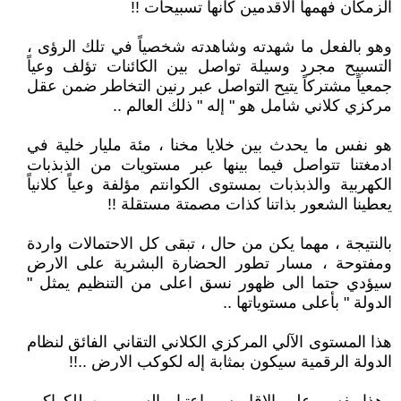
الزمكان فهمها الاقدمين كأنها تسبيحات !!
وهو بالفعل ما شهدته وشاهدته شخصياً في تلك الرؤى ،
التسبيح مجرد وسيلة تواصل بين الكائنات تؤلف وعياً
جمعياً مشتركاً يتيح التواصل عبر رنين التخاطر ضمن عقل
مركزي كلاني شامل هو " إله " ذلك العالم ..
هو نفس ما يحدث بين خلايا مخنا ، مئة مليار خلية في
ادمغتنا تتواصل فيما بينها عبر مستويات من الذبذبات
الكهربية والذبذبات بمستوى الكوانتم مؤلفة وعياً كلانياً
يعطينا الشعور بذاتنا كذات مصمتة مستقلة !!
بالنتيجة ، مهما يكن من حال ، تبقى كل الاحتمالات واردة
ومفتوحة ، مسار تطور الحضارة البشرية على الارض
سيؤدي حتما الى ظهور نسق اعلى من التنظيم يمثل "
الدولة " بأعلى مستوياتها ..
هذا المستوى الآلي المركزي الكلاني التقاني الفائق لنظام
الدولة الرقمية سيكون بمثابة إله لكوكب الارض ..!!