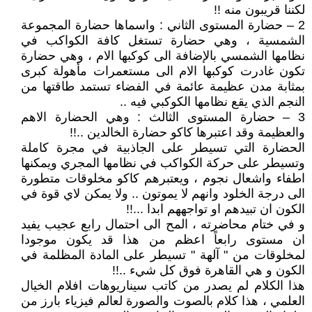
لكننا قريبون منه !!
2 – حضارة المستوى الثاني : واسماها حضارة المجموعة
الشمسية ، وهي حضارة تستغل كافة الكواكب في
نظامها الشمسي بالإضافة الى كوكبها الام ، وهي حضارة
تكون غادرت كوكبها الام الى مستعمرات مأهولة كبرى
بمثابة مدن عظيمة عائمة في الفضاء تستمد طاقتها من
النجم الذي يقع نظامها الكوكبي فيه ..
3 – حضارة المستوى الثالث : وهي الحضارة الاهم
والعظيمة وقد اعتبرها كاكو حضارة الخالدين ..!!
الحضارة التي تسيطر على الجاذبية في مجرة كاملة
وتسيطر على حركة الكواكب في نظامها المجري ويمكنها
اطفاء واشعال نجوم ، ويعتبرهم كاكو مخلوقات متطورة
الى درجة الخلود وانهم لا يموتون .. ولا يمكن لاي قوة في
الكون ان تبيدهم او تواجههم ابدا ...!!
و في ختام محاضرته ، المح الى احتمال رابع عجيب يفيد
ان مستوى رابعاً اعظم من هذا قد يكون موجودا
لمخلوقات من " آلهة " تسيطر على المادة المظلمة في
الكون و هي القاهرة فوق كل شيء ..!!
هذا الكلام لم يصدر من كاتب سيناريوهات افلام الخيال
العلمي ، هذا كلام بالصوت والصورة لعالم فيزياء بارز من