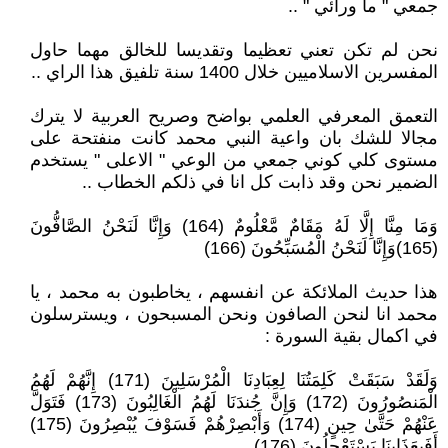
جمعي " ما ورائي " ..
نحن لم تكن تعني تعظيما وتقديسا للخالق مهما حاول
المفسرين الاسلاميين خلال 1400 سنة تلفيق هذا الراي ..
التعمق المعرفي العلمي بواضح وصريح العربية لا يترك
مجالا للشك بان واعية النبي محمد كانت منفتحة على
مستوى كلي كوني جمعي من الوعي " الاعلى " يستخدم
الضمير نحن وقد ذابت كل انا في ذلكم الخطاب ..
وَمَا مِنَّا إِلَّا لَهُ مَقَامٌ مَّعْلُومٌ (164) وَإِنَّا لَنَحْنُ الصَّافُّونَ
(165)وَإِنَّا لَنَحْنُ الْمُسَبِّحُونَ (166)
هذا حديث الملائكة عن انفسهم ، يخاطبون به محمد ، يا
محمد انا لنحن الصافون ونحن المسبحون ، ويسترسلون
في اكمال بقية السورة :
وَلَقَدْ سَبَقَتْ كَلِمَتُنَا لِعِبَادِنَا الْمُرْسَلِينَ (171) إِنَّهُمْ لَهُمُ
الْمَنصُورُونَ (172) وَإِنَّ جُندَنَا لَهُمُ الْغَالِبُونَ (173) فَتَوَلَّ
عَنْهُمْ حَتَّىٰ حِينٍ (174) وَأَبْصِرْهُمْ فَسَوْفَ يُبْصِرُونَ (175)
أَفَبِعَذَابِنَا يَسْتَعْجِلُونَ (176)