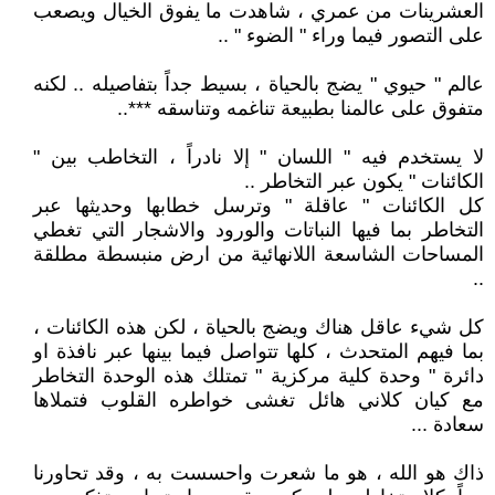
العشرينات من عمري ، شاهدت ما يفوق الخيال ويصعب
على التصور فيما وراء " الضوء " ..
عالم " حيوي " يضج بالحياة ، بسيط جداً بتفاصيله .. لكنه
متفوق على عالمنا بطبيعة تناغمه وتناسقه ***..
لا يستخدم فيه " اللسان " إلا نادراً ، التخاطب بين "
الكائنات " يكون عبر التخاطر ..
كل الكائنات " عاقلة " وترسل خطابها وحديثها عبر
التخاطر بما فيها النباتات والورود والاشجار التي تغطي
المساحات الشاسعة اللانهائية من ارض منبسطة مطلقة
..
كل شيء عاقل هناك ويضج بالحياة ، لكن هذه الكائنات ،
بما فيهم المتحدث ، كلها تتواصل فيما بينها عبر نافذة او
دائرة " وحدة كلية مركزية " تمتلك هذه الوحدة التخاطر
مع كيان كلاني هائل تغشى خواطره القلوب فتملاها
سعادة ...
ذاك هو الله ، هو ما شعرت واحسست به ، وقد تحاورنا