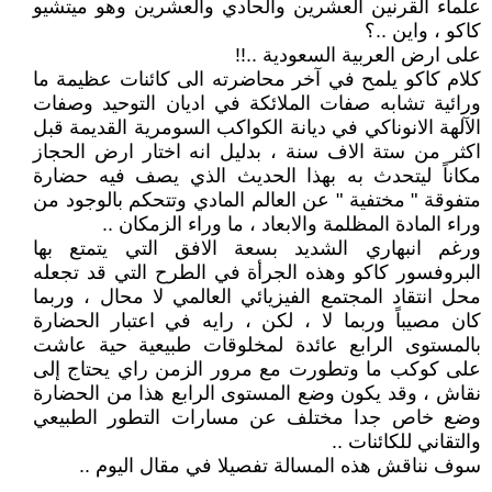
علماء القرنين العشرين والحادي والعشرين وهو ميتشيو
كاكو ، واين ..؟
على ارض العربية السعودية ..!!
كلام كاكو يلمح في آخر محاضرته الى كائنات عظيمة ما
ورائية تشابه صفات الملائكة في اديان التوحيد وصفات
الآلهة الانوناكي في ديانة الكواكب السومرية القديمة قبل
اكثر من ستة الاف سنة ، بدليل انه اختار ارض الحجاز
مكاناً ليتحدث به بهذا الحديث الذي يصف فيه حضارة
متفوقة " مختفية " عن العالم المادي وتتحكم بالوجود من
وراء المادة المظلمة والابعاد ، ما وراء الزمكان ..
ورغم انبهاري الشديد بسعة الافق التي يتمتع بها
البروفسور كاكو وهذه الجرأة في الطرح التي قد تجعله
محل انتقاد المجتمع الفيزيائي العالمي لا محال ، وربما
كان مصيباً وربما لا ، لكن ، رايه في اعتبار الحضارة
بالمستوى الرابع عائدة لمخلوقات طبيعية حية عاشت
على كوكب ما وتطورت مع مرور الزمن راي يحتاج إلى
نقاش ، وقد يكون وضع المستوى الرابع هذا من الحضارة
وضع خاص جدا مختلف عن مسارات التطور الطبيعي
والتقاني للكائنات ..
سوف نناقش هذه المسالة تفصيلا في مقال اليوم ..