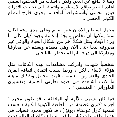
وهنا لا ادافع عن الدين ولكن ، اطلب من المجتمع العلمي
اعادة النظر بواقع الاسطورة وانتمائه الى تجليات الادراك
فوق الحسي واستشرافه لواقع ما يجري خارج النظام
الكوني الحسي ..
مجمل اساطير الاديان عبر العالم وعلى مدى ستة الالف
سنة يمكنها ان تخلص بنتيجة إمكانية وجود كيان كلي ما
وراء الابعاد يمثل شكلاً آخر من اشكال الحياة والوعي غير
معروفة لدينا حتى الآن وهي معقدة وبعيدة عن معارفنا
ومداركنا الى درجة انها لم تخطر ببالنا حتى ..
شخصياً شهدت وادركت مشاهدات لهذه الكائنات مثل
هؤلاء الانبياء ، لكن ، وربما بسبب انتمائي لثقافة القرن
الحادي والعشرين العلمية ، قمت بتحليل وتفكيك ماهية
ما كنت اشاهده في ضوء نظرتي العلمية وتفسيري
الماورائي " المنطقي " ..
فما كان يسمى بالآلهة أو الملائكة ، قد تكون مجرد "
اجزاء "كبرى عظيمة من الخافية الكونية الكلية ( حسب
تسمية كارل غوستاف يونغ ) ، قد تكون مجرد عضيات في
هذه الخافية ذات كيان ما في بنية الزمكان او العالم تحت