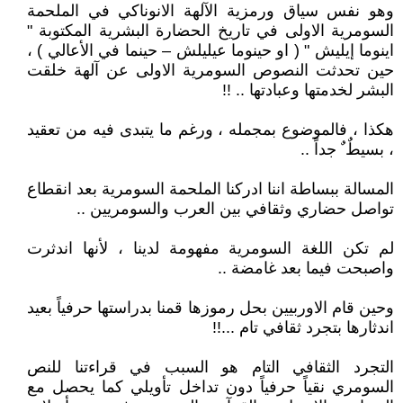
وهو نفس سياق ورمزية الآلهة الانوناكي في الملحمة
السومرية الاولى في تاريخ الحضارة البشرية المكتوبة "
اينوما إيليش " ( او حينوما عيليلش – حينما في الأعالي ) ،
حين تحدثت النصوص السومرية الاولى عن آلهة خلقت
البشر لخدمتها وعبادتها .. !!
هكذا ، فالموضوع بمجمله ، ورغم ما يتبدى فيه من تعقيد
، بسيطٌ ٌ جداً ..
المسالة ببساطة اننا ادركنا الملحمة السومرية بعد انقطاع
تواصل حضاري وثقافي بين العرب والسومريين ..
لم تكن اللغة السومرية مفهومة لدينا ، لأنها اندثرت
واصبحت فيما بعد غامضة ..
وحين قام الاوربيين بحل رموزها قمنا بدراستها حرفياً بعيد
اندثارها بتجرد ثقافي تام ...!!
التجرد الثقافي التام هو السبب في قراءتنا للنص
السومري نقياً حرفياً دون تداخل تأويلي كما يحصل مع