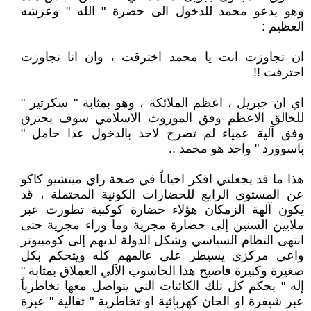
وهو يدعو محمد للدخول الى حضرة " الله " وعرشه
العظيم :
ان تجاوزت انت يا محمد اخترقت ، وان انا تجاوزت
احترقت !!
اي ان جبريل ، اعظم الملائكة ، وهو بمثابة " سكرتير "
للخالق الاعظم وفق الموروث الاسلامي سوف يحترق
وفق آلية عمياء لم تصرح لاحد بالدخول عدا حامل "
باسوورد " واحد هو محمد ..
هذا ما قد يجعلني افكر احياناً في صحة راي ميتشيو كاكو
عن المستوى الرابع للحضارات الكونية المحتملة ، قد
يكون آلهة الزمكان هؤلاء حضارة كوكبية تطورت عبر
ملايين السنين إلى حضارة مجرية وما وراء مجرية حتى
انتهى النظام السياسي وشكل الدولة لديهم إلى كومبيوتر
واعي مركزي يسيطر على عالمهم كله ويتحكم بكل
صغيرة وكبيرة فاصبح هذا الحاسوب الآلي العملاق بمثابة "
إله " يحكم كل تلك الكائنات التي يتواصل معها تخاطرياً
عبر شيفرة او الحان كهربائية او تخاطرية " ثقالية " عبرة