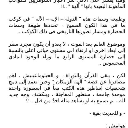
وهذا يفسر على الاقل سر اعتبار السومريين للكواكب
المأهولة البعيدة بانها " آلهة " ..!!
وطبيعة وسمات هذه " الدولة – الإله – الآلة " في كوكب
ما في هذا الكون الفسيح ، تحددها طبيعة وسمات
الحضارة ومسار تطورها التاريخي في ذلك الكوكب ..
وموضوع العالم بعد الموت ، لا يعدو أن يكون مجرد سفر
إلى ابعاد اخرى او ارتقاء الى مستوى حياتي اعلى بالنسبة
إلى حضارة المستوى الرابع ما وراء الوجود المادي
المحسوس ..
لكن ، يبقى القرآن والتوراة ، و الحينوماعيليش ، اهم
مصادرنا عن قصة " آلهة الزمكان " وحين نعمد إلى دمج
شخصيات اساطير هذه الكتب معاً في اسطورة واحدة
موحدة جامعة ، ستظهر المفاجئة ، وينكشف وجه جديد
لله ، لم يسمع به او يشاهد مثله احدٌ من قبل .. !!
- و للحديث بقية -
هوامش :