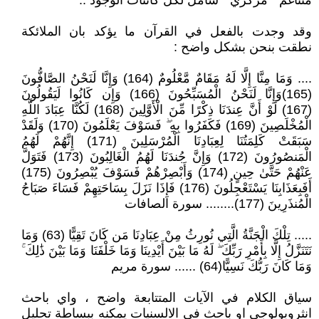
متناغم " مركزي " شامل لكل كائنات الوجود ..
وقد وجدت بالفعل في القرآن ما يؤكد بان الملائكة
نطقت بنحن بشكل واضح :
.... وَمَا مِنَّا إِلَّا لَهُ مَقَامٌ مَّعْلُومٌ (164) وَإِنَّا لَنَحْنُ الصَّافُّونَ
(165)وَإِنَّا لَنَحْنُ الْمُسَبِّحُونَ (166) وَإِن كَانُوا لَيَقُولُونَ
(167) لَوْ أَنَّ عِندَنَا ذِكْرًا مِّنَ الْأَوَّلِينَ (168) لَكُنَّا عِبَادَ اللَّهِ
الْمُخْلَصِينَ (169) فَكَفَرُوا بِهِ ۖ فَسَوْفَ يَعْلَمُونَ (170) وَلَقَدْ
سَبَقَتْ كَلِمَتُنَا لِعِبَادِنَا الْمُرْسَلِينَ (171) إِنَّهُمْ لَهُمُ
الْمَنصُورُونَ (172) وَإِنَّ جُندَنَا لَهُمُ الْغَالِبُونَ (173) فَتَوَلَّ
عَنْهُمْ حَتَّىٰ حِينٍ (174) وَأَبْصِرْهُمْ فَسَوْفَ يُبْصِرُونَ (175)
أَفَبِعَذَابِنَا يَسْتَعْجِلُونَ (176) فَإِذَا نَزَلَ بِسَاحَتِهِمْ فَسَاءَ صَبَاحُ
الْمُنذَرِينَ (177)........ سورة الصافات
..... تِلْكَ الْجَنَّةُ الَّتِي نُورِثُ مِنْ عِبَادِنَا مَن كَانَ تَقِيًّا (63) وَمَا
نَتَنَزَّلُ إِلَّا بِأَمْرِ رَبِّكَ ۖ لَهُ مَا بَيْنَ أَيْدِينَا وَمَا خَلْفَنَا وَمَا بَيْنَ ذَٰلِكَ ۚ
وَمَا كَانَ رَبُّكَ نَسِيًّا(64) ...... سورة مريم
سياق الكلام في الآيات المتتابعة واضح ، واي باحث
انثروبولوجي او باحث في الالسنيات يمكنه ببساطة تحليل