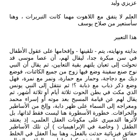
عزيزي وليد
العلم لا يتفق مع اللاهوت مهما كانت التبريرات ، وهنا
سأستعير من صلاح يوسف
هذا التعبير
بدايته ونهايته، يتم - تلقينها - وإقحامها على عقول الأطفال
في سن مبكرة جدا، ليقال لهم، أن عصا موسى قد
تحولت إلى ثعبان يلتهم بقية الثعابين، ثم يقال أن النبي
نوح صنع سفينة وضع فيها زوج من جميع الكائنات، فوضع
ديك مع دجاجة، وحمار مع حمارة، ونمر مع نمرة، فهل
وضع ذكر ذباب مع ذبابة ؟! ثم ننتقل إلى النبي يونس
الذي مكث في بطن الحوت ثلاثة أيام أو ثلاثة أشهر، ثم
يقال لهم عن قيامة المسيح بعد موته أو إسراء محمد
ومعراجه إلى السماء على ظهر دابة، وإلخ من الأساطير
والخرافات. خطورة الأسطورة هنا ليست فقط لذاتها، بل
لأثرها التدميري على مكونات العقل العلمي، إذ يعتقد
الطفل ( وخاصة في الإبراهيميات ) أن تلك الأساطير
حقائق فيزيائية حدثت بالفعل، وهنا يبدأ العقل في الخلط