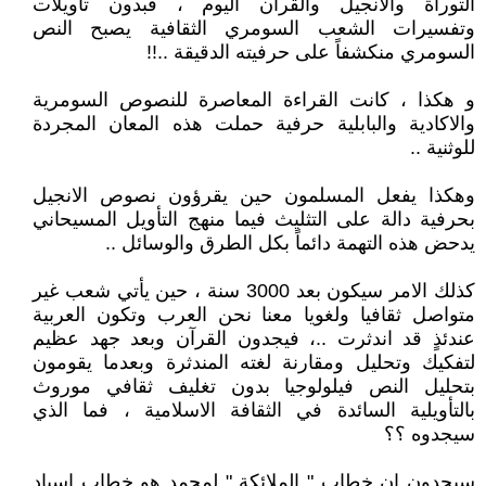
التوراة والانجيل والقرآن اليوم ، فبدون تأويلات
وتفسيرات الشعب السومري الثقافية يصبح النص
السومري منكشفاً على حرفيته الدقيقة ..!!
و هكذا ، كانت القراءة المعاصرة للنصوص السومرية
والاكادية والبابلية حرفية حملت هذه المعان المجردة
للوثنية ..
وهكذا يفعل المسلمون حين يقرؤون نصوص الانجيل
بحرفية دالة على التثليث فيما منهج التأويل المسيحاني
يدحض هذه التهمة دائماً بكل الطرق والوسائل ..
كذلك الامر سيكون بعد 3000 سنة ، حين يأتي شعب غير
متواصل ثقافيا ولغويا معنا نحن العرب وتكون العربية
عندئذٍ قد اندثرت ..، فيجدون القرآن وبعد جهد عظيم
لتفكيك وتحليل ومقارنة لغته المندثرة وبعدما يقومون
بتحليل النص فيلولوجيا بدون تغليف ثقافي موروث
بالتأويلية السائدة في الثقافة الاسلامية ، فما الذي
سيجدوه ؟؟
سيجدون ان خطاب " الملائكة " لمحمد هو خطاب اسياد