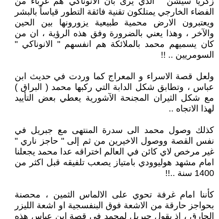
زكريا سيشن " الذي يرى بان الانوناكي هم غرباء من
الفضاء الخارجي يمتلكون تقنية فائقة التطور قياساً بالبشر
ويعتبرون الارض محمية طبيعية يزورونها بين الحين
والآخر ، وهذا يعني بالضرورة وفق هذه الرؤية ، ان من
كان يسميهم محمد بالملائكة هم انفسهم " الانوناكي "
السومريين .. !!
ولعل قصة الاسراء و المعراج كما وردت في حديث ابن
عباس ، وتطابق شكل الدابة التي ركبها محمد ( البراق )
مع شكل الثيران المجنحة الآشورية يعطي بعض التأييد
لهذا الاتجاه ..
كذلك وصول محمد الى سدرة المنتهى مع جبريل في
نفس القصة ووصول الاخيرين من ثم إلى " حاجز ناري "
غير مرخص لاي كائن في العالم اختراقه عدا محمد يجعلنا
امام مشهد هوليوودي بامتياز يصعب تلفيقه قبل اكثر من
1400 سنة ..!!
كأننا امام غرفة تحوي على الالماس الثمين ، محصنة
بحواجز حارقة من الاشعة فوق البنفسجية او اشعة الليزر
الحارق ، اذ يقول جبريل لمحمد في قصة ابن عباس هذه