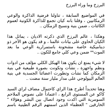
البرزخ وما وراء البرزخ
في المواضيع السابقة ، تناولنا فرضية الذاكرة والوعي
الزمكانيين ، وقلنا بانه كيان تجمع للذاكرة الكونية لعموم
الكائنات ، ضمن بنية ونسيج الزمكان ..
وهكذا ، عالم البرزخ الذي ذكرته الاديان ، يماثل هذا
الكيان الحاوي على بيانات عالمنا ، و قد يكون هو الآخر ذو
ديناميكية خاصة مشحونة باستمرارية الوعي ما بعد
الموت** ضمن وعي كلي جامع للكون ..
لا شيء يمنع ان يكون هذا الهيكل الكلي مؤلف من ادوات
ونظم واجهزة ، نشأت وتكونت بصورة طبيعية في بنية
الزمكان كما نشأت وتطورت اعضائنا الجسدية في بنية
العالم البيولوجي على مدار مليار سنة مضت ..
وهنا تحديداً اطرح هذا الراي كاحتمال مضاف لراي السيد
كاكو عن المستوى الرابع ، اعتماداً على نصوص الملاحم
السومرية التي اكدت وجود اتصال بين البشر وهؤلاء "
الخارقين " العظماء الذين اسمتهم الرقم الطينية باسم