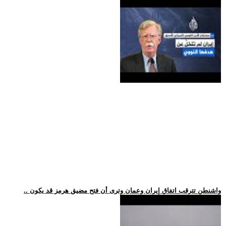
.. واشنطن تترقب اتفاق إيران وعمان وترى أن فتح مضيق هرمز قد يكون