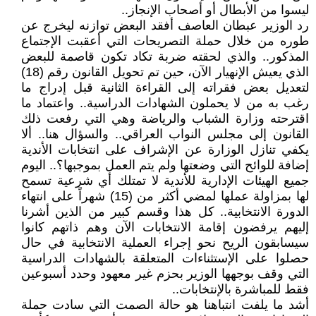
ليسوا من الأبطال أو أصحاب الإنجاز..
رد الوزير عبطان العاصف أفقد البعض توازنه ليخرج عن
طوره من خلال حملة التصريحات التي أعقبت الإجتماع
المذكور.. والذي لحقته ضربة تكاد تكون قاصمة للبعض
الذي يعيش الإنهيار الآن، حين تم تحويل القانون رقم (18)
لتعديل بعض فقراته إلى القراءة الثانية قبل إدراج ما
رغب به من لا يحملون الشهادات الدراسية.. واعتماد ما
اقترحته وزارة الشباب والرياضة وهي التي رفعت ذلك
القانون إلى مجلس النواب العراقي.. والسؤال هنا.. ألا
يكفي تنازل الوزارة عن الإشراف على انتخابات الأندية
إضافة للوائح التي وضعتها ولم يتم العمل بموجبها؟.. اليوم
جميع الهيئات الإدارية للأندية لا تمتلك أي شرعية تسمح
لها بمزاولة عملها لمضي أكثر من (15) شهراً على انتهاء
الدورة الانتخابية.. كل هذا وقسم كبير من الذين أشرنا
إليهم يرفضون إقامة الانتخابات الآن وهم ذاتهم كانوا
سيسابقون الريح نحو إجراء العملية الانتخابية في حال
حصلوا على الإستثناءات المتعلقة بالشهادات الدراسية
التي وقف بوجهها الوزير بحزم غير معهود وحدد أسبوعين
فقط للمباشرة بالإنتخابات..
أشد ما يلفت انتباهنا هو حالة الصمت التي سادت حملة