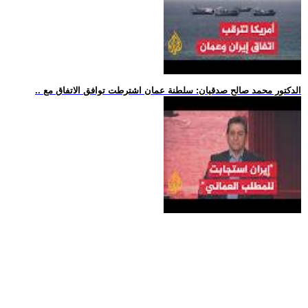
.. الدكتور محمد صالح صدقيان: سلطنة عمان اشترطت توافق الاتفاق مع