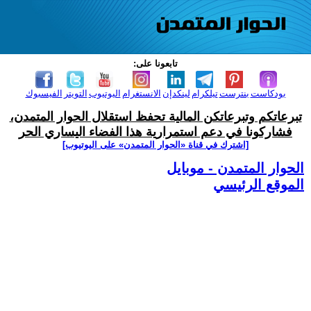
تابعونا على:
بودكاست
بنترست
تيلكرام
لينكدإن
الانستغرام
اليوتيوب
التويتر
الفيسبوك
تبرعاتكم وتبرعاتكن المالية تحفظ استقلال الحوار المتمدن،
فشاركونا في دعم استمرارية هذا الفضاء اليساري الحر
[اشترك في قناة ‫«الحوار المتمدن» على اليوتيوب]
الحوار المتمدن - موبايل
الموقع الرئيسي