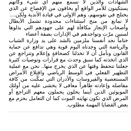
الشهادات والذين لا نسمع منهم أي شيء وكأنهم
يستكينون للأمر الواقع أو يخافون من الإفصاح عن الذي
يختلج في نفوسهم، وهم الاولى في قيادة الأندية ولكن....
لا نمانع من منح استثناءات محدودة تشمل الأبطال
وأصحاب الإنجاز مكافأة لهم على جهودهم التي بذلوها
لسنين مرّت وتواجدهم في الإدارات بصفة أعضاء
ختاماً نجد أنفسنا ملزمين بالشد على يد وزارة الشباب
والرياضة التي وجدناه اليوم قوية وهي تدافع عن حماية
القانون ونأمل أن لا تخذلنا كصحافةٍ وإعلام وتتراجع عن
الذي اتخذته كما سبق وحدث مع قرارات وتوصيات كثيرة
جعلتنا نتحفظ وقتها عن الذي يخرج منها.. نحن مع عملية
التطهير الفعلي في الوسط الرياضي واقتلاع الأمراض
المستعصية والفيروسات والأدران التي تمكّنت من كافة
مفاصله وإعادته طاهراً معافى لا يخشى عليه من أولئك
الموبوئين الذين أينما يحلون يحملون معهم التراجع أو
المرض الذي تكون نهايته الموت كما ان التعامل بحزم مع
بعض القضايا المهمة مطلوب.