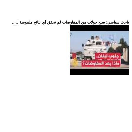
.. باحث سياسي: سبع جولات من المفاوضات لم تحقق أي نتائج ملموسة ل