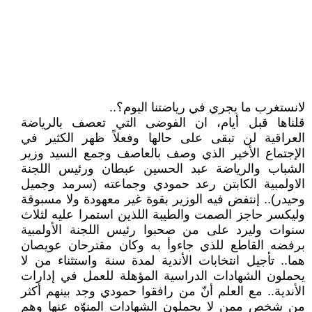
لانستغرب ما يجري في رياضتنا اليوم؟..
قلناها قبل أيام، ان الفوضى التي تعصف بالرياضة
العراقية لن تبقى على حالها وفعلاً ظهر الكثير في
الإجتماع الأخير الذي وصف بالعاصف وجمع السيد وزير
الشباب والرياضة عبد الحسين عبطان ورئيس اللجنة
الاولمبية الكابتن رعد حمودي وجماعته (سرمد وجميل
وحيدر).. إنتفض فيه الوزير بقوة غير معهودة ولا مسبوقة
وليكسر حاجز الصمت والطيبة اللذين استمرا عليه لثلاث
سنوات وليرد على من صحبوا رئيس اللجنة الأولمبية
برفضه القاطع للذي جاءوأ به وكان مقترحان عويصان
هما.. تأجيل انتخابات الأندية لمدة سنة واستثناء من لا
يحملون الشهادات الدراسية المؤهلة للعمل في إدارات
الأندية.. مع العلم أنّ من رافقوا حمودي وجد بينهم أكثر
من شخص ممن لا يحملون الشهادات المنوّه عنها وهم