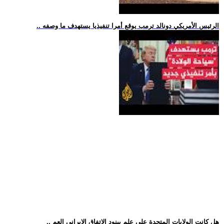
.. الرئيس الأمريكي دونالد ترمب يوقع أمرا تنفيذيا يستهدف ما وصفه
.. هل كانت الولايات المتحدة على علم ببنود الاتفاق الإيراني العم