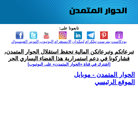
تابعونا على:
بودكاست
بنترست
تيلكرام
لينكدإن
الانستغرام
اليوتيوب
التويتر
الفيسبوك
تبرعاتكم وتبرعاتكن المالية تحفظ استقلال الحوار المتمدن،
فشاركونا في دعم استمرارية هذا الفضاء اليساري الحر
[اشترك في قناة ‫«الحوار المتمدن» على اليوتيوب]
الحوار المتمدن - موبايل
الموقع الرئيسي