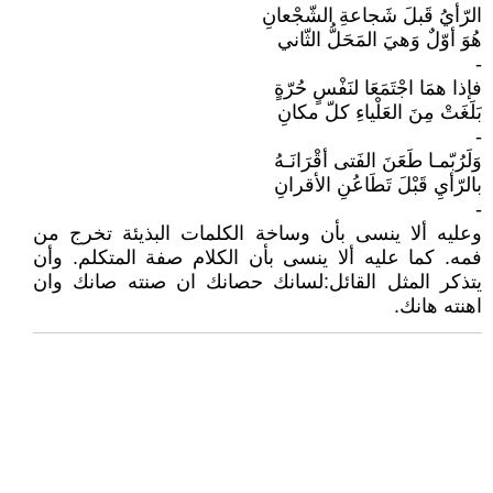
الرّأيُ قَبلَ شَجاعةِ الشّجْعانِ
هُوَ أوّلٌ وَهيَ المَحَلُّ الثّاني
-
فإذا همَا اجْتَمَعَا لنَفْسٍ حُرّةٍ
بَلَغَتْ مِنَ العَلْياءِ كلّ مكانِ
-
وَلَرُبّمـا طَعَنَ الفَتى أقْرَانَـهُ
بالرّأيِ قَبْلَ تَطَاعُنِ الأقرانِ
-
وعليه ألا ينسى بأن وساخة الكلمات البذيئة تخرج من
فمه. كما عليه ألا ينسى بأن الكلام صفة المتكلم. وأن
يتذكر المثل القائل:لسانك حصانك ان صنته صانك وان
اهنته هانك.