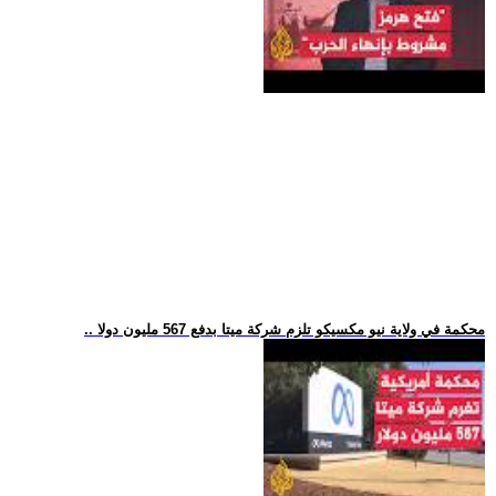
.. محكمة في ولاية نيو مكسيكو تلزم شركة ميتا بدفع 567 مليون دولا