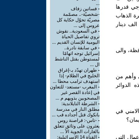
...
جي قدرها
-
فساتين زفاف
-شخصيّة-.. مصمّمة
ف دينار واجرة الذهاب
مصريّة تحوّل حكاية كل
لاياب عشرين الف دينار وبهذا يُنفق المُوكل المسكين ما يقارب ١٤٠ الف دينار
عروس إلى ...
-
في السعودية.. نقوش
تروي تفاصيل الحياة
اليومية للإنسان القديم ...
-
في سابقة نادرة..
فظة، والى
إسرائيل توجه اتهامًا
لمستوطن بقتل الناشط
ال ...
-
طهران تهدّد بـ-إغراق
الخليج في الظلام- إذا
ى وأهم من
استهدف ترامب محطا ...
ه الدوائر
-
المغرب -مستعد- للتعاون
في إعادة القصر غير
المصحوبين بذويهم م ...
-
الشرطة التايلاندية:
مطلق النار في مدرسة
الامني في
بانكوك قتل أجداده قب ...
مان؟
-
-تاس-: قراصنة روس
يعثرون على وثائق تتعلق
بالغارات الجوية الأ ...
عمال التي
-
القناة 14 الإسرائيلية: