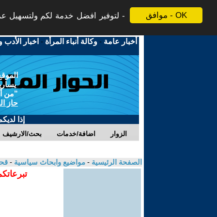
موافق - OK
لتوفير افضل خدمة لكم ولتسهيل عملي
أخبار عامة
-
وكالة أنباء المرأة
-
اخبار الأدب و
الموقع
يسارية
"من أج
حاز ال
إذا لديك
الزوار
اضافة/خدمات
بحث/الارشيف
الصفحة الرئيسية
-
مواضيع وابحاث سياسية
-
قحط
تبرعاتكم