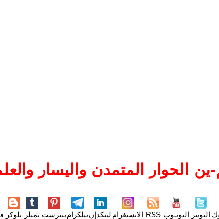
ين الحوار المتمدن واليسار والعلم
وك
التويتر
اليوتيوب
RSS
الانستغرام
لينكدإن
تيلكرام
بنترست
تمبلر
بلوكر
فل