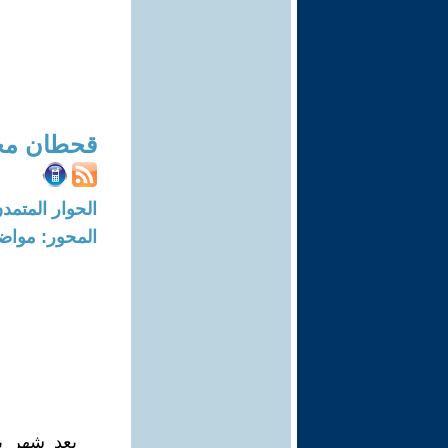
قحطان محم
الحوار المتمدن-العدد: 5454 - 7
المحور: مواض
بعد شهر ي