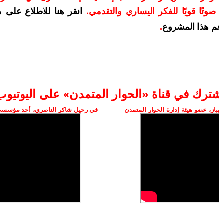
وتًا قويًا للفكر اليساري والتقدمي
،
انقر هنا للاطلاع على 
م هذا المشروع
.
شترك في قناة «الحوار المتمدن» على اليوتيوب
ز، عضو هيئة إدارة الحوار المتمدن
في رحيل شاكر الناصري، أحد مؤسسي 