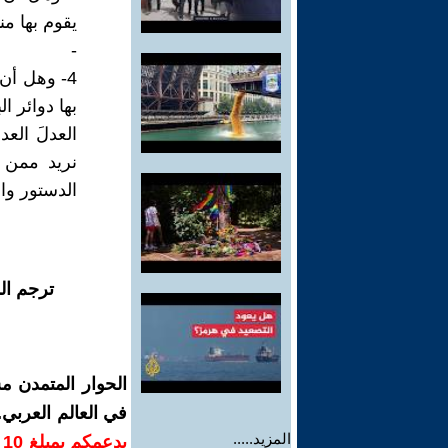
يقوم بها م
-
4- وهل أن 
بها دوائر ا
العدلَ العد
نريد ممن ي
الدستور وال
ترجم ال
الحوار المتمدن م
في العالم العربي
المزيد.....
ب