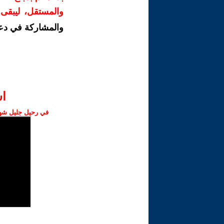
والمستقل، ليبقى ص
والمشاركة في دع
ا‫
في رحيل جليل شهبا