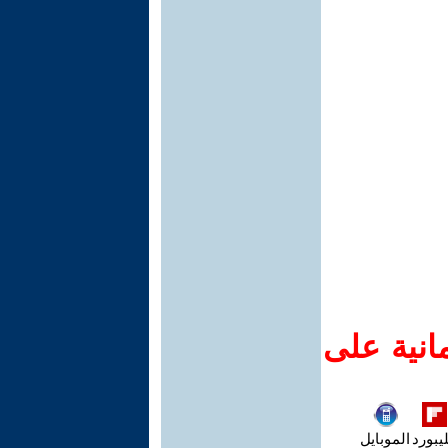
انية على
يبورد
الموبايل