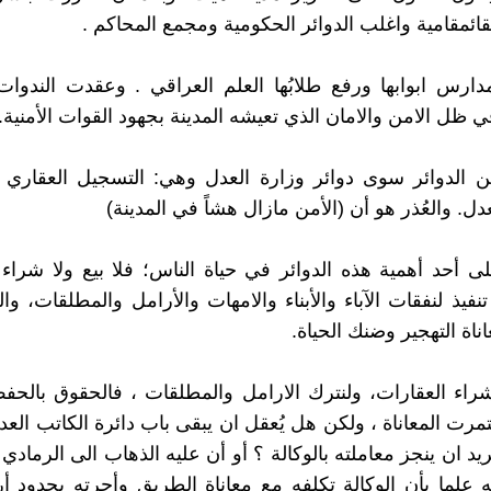
قائمقامية واغلب الدوائر الحكومية ومجمع المحاكم .
ارس ابوابها ورفع طلابُها العلم العراقي . وعقدت الندوا
ي ظل الامن والامان الذي تعيشه المدينة بجهود القوات الأمنية.
ن الدوائر سوى دوائر وزارة العدل وهي: التسجيل العقاري ، 
دل. والعُذر هو أن (الأمن مازال هشاً في المدينة)
ى أحد أهمية هذه الدوائر في حياة الناس؛ فلا بيع ولا شر
 تنفيذ لنفقات الآباء والأبناء والامهات والأرامل والمطلقات، و
عاناة التهجير وضنك الحياة.
شراء العقارات، ولنترك الارامل والمطلقات ، فالحقوق بالح
مرت المعاناة ، ولكن هل يُعقل ان يبقى باب دائرة الكاتب الع
د ان ينجز معاملته بالوكالة ؟ أو أن عليه الذهاب الى الرمادي 
 علما بأن الوكالة تكلفه مع معاناة الطريق وأجرته بحدود أ