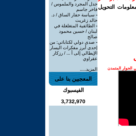
جدل المجرد والملموس /
معلومات التحويل
فاخر جاسم
-
سياسة حفار الساق / د.
خالد زغريت
-
الطائفية المتغلغلة في
لبنان / حسين محمود
صالح
-
صدى دولي لكتاباتي: من
إحدى أبرز مفكرات اليسار
الإيطالي إلى أ ... / رزكار
عقراوي
الحوار المتمدن
المزيد.....
المعجبين بنا على
الفيسبوك
3,732,970