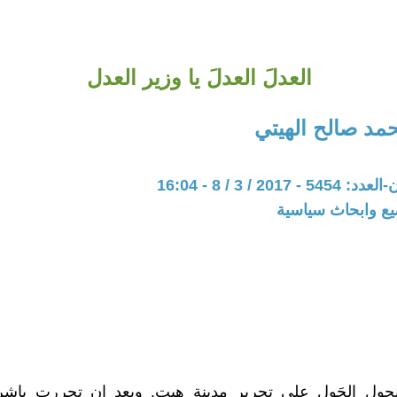
العدلَ العدلَ يا وزير العدل
د صالح الهيتي
201 / 3 / 8 - 16:04
يع وابحاث سياسية
حول الحَول على تحرير مدينة هيت. وبعد ان تحررت باش