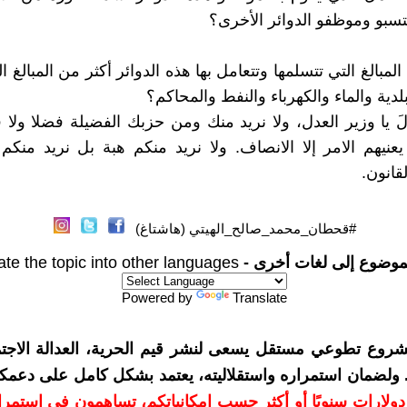
نتسبو وموظفو الدوائر الأخرى؟
المبالغ التي تتسلمها وتتعامل بها هذه الدوائر أكثر من المبالغ ا
لبلدية والماء والكهرباء والنفط والمحاكم؟
لَ يا وزير العدل، ولا نريد منك ومن حزبك الفضيلة فضلا ولا ف
عنيهم الامر إلا الانصاف. ولا نريد منكم هبة بل نريد منكم 
قانون.
#قحطان_محمد_صالح_الهيتي (هاشتاغ)
موضوع إلى لغات أخرى -
ate the topic into other languages
Powered by
Translate
شروع تطوعي مستقل يسعى لنشر قيم الحرية، العدالة الاجتم
. ولضمان استمراره واستقلاليته، يعتمد بشكل كامل على دعمك
دعمكم بمبلغ 10 دولارات سنويًا أو أكثر حسب إمكانياتكم، تساهمون في استم