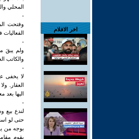
المحلي وال
-
وفتحت المد
اخر الافلام
الفعاليات ف
-
ولم يبقَ م
والكاتب الع
-
لا يخفى عل
العقار. ولا
اليها بعد م
-
لندع بيع و
حتى لو است
بوجه من يري
يقوم مقامه