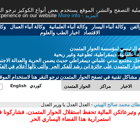
ة التصفح والنشر، الموقع يستخدم بعض أنواع الكوكيز نرجو النق
More info - المزيد
experience on our website
الفن
-
وكالة أنباء اليسار
-
وكالة أنباء العلمانية
-
وكالة أنباء العمال
-
وكا
الاقتصاد
-
اخبار الطب والعلوم
 الرئيسي لمؤسسة الحوار المتمدن
، علمانية، ديمقراطية، تطوعية وغير ربحية
ل مجتمع مدني علماني ديمقراطي حديث يضمن الحرية والعدالة الاجتم
حوار المتمدن على جائزة ابن رشد للفكر الحر والتى نالها أعلام في الفك
م مشاكل تقنية في تصفح الحوار المتمدن نرجو النقر هنا لاستخدام الموقع
كوردي
English
الاخبار
مراكز
الحوار المتمدن
ان محمد صالح الهيتي
- العدلَ العدلَ يا وزير العدل
 وتبرعاتكن المالية تحفظ استقلال الحوار المتمدن، فشاركونا 
استمرارية هذا الفضاء اليساري الحر