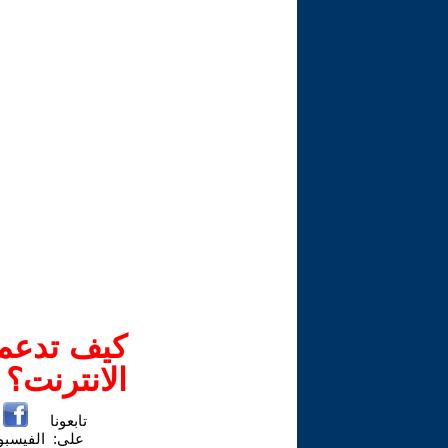
كيف تدعم-
الانترنت؟
تابعونا
على:
الفيسب