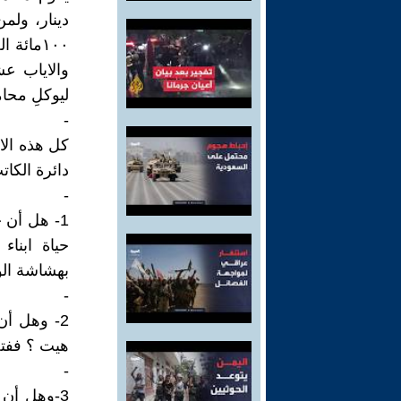
دينار، ولم
ليوكلِ محام
-
كل هذه الا
دائرة الكات
-
1- هل أن 
حياة ابناء
بهشاشة الو
-
2- وهل أن
هيت ؟ ففت
-
3-وهل أن 