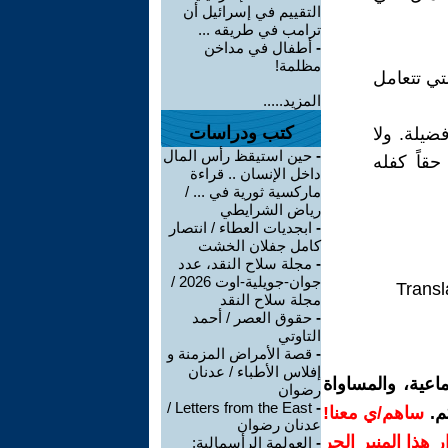
التقييم في إسرائيل أن
ترامب في طريقه ...
-
أطفال في مداخن
مظلمة!
لتي تتعامل
المزيد.....
كتب ودراسات
ضيلة. ولا
-
حين استيقظ رأس المال
حقاً كفله
داخل الإنسان .. قراءة
ماركسية ثورية في ... /
رياض الشرايطي
-
ابجديات العطاء / انتصار
كامل جفلان الخشت
-
مجلة سلاح النقد، عدد
جوان-جويلية-اوت 2026 /
Transl
مجلة سلاح النقد
-
حقوق العصر / أحمد
التاوتي
-
قصة الأمراض المزمنة و
إفلاس الأطباء / عدنان
اعية، والمساواة
رضوان
Letters from the East /
-
م.
ساهم/ي معنا!
عدنان رضوان
رار هذا المنبر الحر
-
العولمة الرأسمالية: