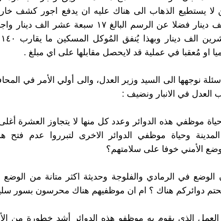
ن لا يستطيع الذهاب الى هناك عليه ان يدفع اجور كشف خار
١٠٠مائة الف دينار فضلا عن الرسم البالغ ١٧ سبعة عشر ال
وا
يا او مُعقبا في عملية قد لايحصل مقابلها على اي مبلغ .
سئلة نوجهها الى السيد وزير العدل، والى أولي الأمر في المحا
ب العدل في الانبار ونضيف :
حياة موظفي هذه الدوائر وعدد كل منها لا يتجاوز العشرة أغل
 المدينة وحياة موظفي الدوائر الاخرى لتبرروا عدم فتح هذ
ضع الأمني خوفا على سلامتهم؟
 الوضع في الرمادي والفلوجة وحديثة اكثر متانة من الوضع 
حتم دوائركم هناك ؟ ام ان موظفيهم هناك محرسون بسور سلي
العمل الذي يقوم به موظفو هذه الدوائر أشد خطورة من الأ