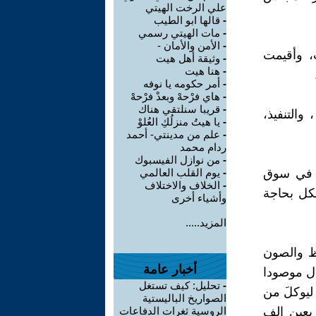
علي الرخت الهيتي
-
قالها ابو الطيب
-
مات الهيتي رسمي
-
الأمن والأمان -
ت، وأقيمت
-
وثيقة أهل هيت
-
هنا هيت
-
أمر حكومه يا نوفه
-
هاي فرْحهْ وبعدْ فرْحهْ
-
قريبا سنلتقي هناك
والتنفيذ،
-
يا هيتُ منزلُكِ العُلوْ
-
علم من مدينتي- أحمد
ردام محمد
-
من نوازل الفيسبوك
اء في سوق
-
يوم القلب العالمي
-
الخلاف والاختلاف
الكل بحاجة
وأشياء أخرى
المزيد.....
فظ والصون
أخبار عامة
دل موصودا
-
تحليل: كيف تستغل
ليوكلَ من
الصواريخ الباليستية
ربعين الف
الروسية ثغرات الدفاعات