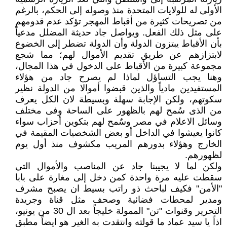
الأولى له للولايات المتحدة منذ وصوله إلى الحكم، بالرغم
من تصريحات كثيرة من أقباط المهجر تؤكد عدم قدومهم
على مثل ذلك الفعل. ويواصل جاد حديثة المضلل مدعياً
بأن الأقباط يبتزون الدولة وأن الدولة تضطر إلى الخضوع
لابتزازهم عن طريق تقديم الأموال لهم؛ مما شجع
مجموعة كبيرة من الأقباط على الدخول في هذا المجال،
وهنا يجب التساؤل لماذا لم يصرح جاد من هؤلاء
المستفيدين مادياً والذين قبضوا أموالا من الدولة نظير
سكوتهم، ولكن الإجابة سهلة وبسيطة لان الكل يعرف
من الذى سٌمح لهم بالظهور على الساحة وفى مختلف
وسائل الاعلام في مصر وسٌمح لهم بتكوين أحزاب سواء
كانوا يعيشوا في الداخل أو بعض الشخصيات المقيمة في
الخارج وهؤلاء بدورهم المريب مكشوف منذ أول يوم
لظهورهم.
ولكن لما لا يجيبنا جاد عن المناصب والأموال التي
سقطت عليه مرة واحدة كمن دخل إلى مغارة على بابا
"الأمن" فكيف لباحث ذو راتب بسيط ان يصبح مشرف
ومدير لمحطات فضائية وصحف مثل قناة وجريدة
التحرير وقنوات "تن" الممولة خليجاً بعد ال 30 من يونيو،
اذاً يا سيد عماد ما قولته وانتقدت به الغير هو ايضاً مطبق