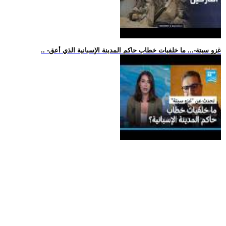
.. -غزو سبتة-... ما خلفيات خطاب حاكم المدينة الإسبانية الذي أعق