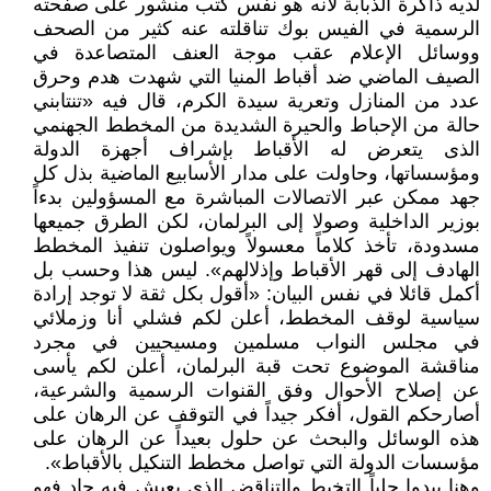
لديه ذاكرة الذبابة لأنه هو نفس كتب منشور على صفحته
الرسمية في الفيس بوك تناقلته عنه كثير من الصحف
ووسائل الإعلام عقب موجة العنف المتصاعدة في
الصيف الماضي ضد أقباط المنيا التي شهدت هدم وحرق
عدد من المنازل وتعرية سيدة الكرم، قال فيه «تنتابني
حالة من الإحباط والحيرة الشديدة من المخطط الجهنمي
الذى يتعرض له الأقباط بإشراف أجهزة الدولة
ومؤسساتها، وحاولت على مدار الأسابيع الماضية بذل كل
جهد ممكن عبر الاتصالات المباشرة مع المسؤولين بدءاً
بوزير الداخلية وصولا إلى البرلمان، لكن الطرق جميعها
مسدودة، تأخذ كلاماً معسولاً ويواصلون تنفيذ المخطط
الهادف إلى قهر الأقباط وإذلالهم». ليس هذا وحسب بل
أكمل قائلا في نفس البيان: «أقول بكل ثقة لا توجد إرادة
سياسية لوقف المخطط، أعلن لكم فشلي أنا وزملائي
في مجلس النواب مسلمين ومسيحيين في مجرد
مناقشة الموضوع تحت قبة البرلمان، أعلن لكم يأسى
عن إصلاح الأحوال وفق القنوات الرسمية والشرعية،
أصارحكم القول، أفكر جيداً في التوقف عن الرهان على
هذه الوسائل والبحث عن حلول بعيداً عن الرهان على
مؤسسات الدولة التي تواصل مخطط التنكيل بالأقباط».
وهنا يبدوا جلياً التخبط والتناقض الذي يعيش فيه جاد فهو