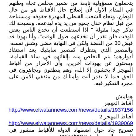
يتحملون مسؤولية نابعة من ضمير مخلص تجاه وطنهم
في المقام الأول لأن إصلاح حال الأقباط هو من حال
الوطن، وتجاه الشعب القبطي المهدرة حقوقه ومستباحة
من قبل نظام خذل جميع من يد يده ليدعمه، ونصيحة لك
تذكر جيدا مقولة " اذا استطعت أن تخدع الناس بعض
الوقت فلن تقدر أن تخدعهم طول الوقت"، وأنا يهوذا قد
قبض 30 من الفضة ولكن في النهاية مضى وشنق نفسه،
والمصير الذي ينتظرك كمصير سابقيك بعد استنفاذ
أدوارهم؛ يتم التخلص منه بإلقائهم في سلة القمامة،
ويبحثون عن يهوذات أخرين، وأن الأحرار من أقباط
المهجر لا يخشون إلا الله، وهم ينطقون ويجاهرون في
الحق فيما لا تقدر أنت وأمثالك من مثقفي الأمن على
مجرد التفكير فيه.
هوامش
أقباط المهجر
http://www.elwatannews.com/news/details/1937156
أقباط المهجر 2
http://www.elwatannews.com/news/details/1939069
تصريح جاد حول اضطهاد الدولة للأقباط منشور في