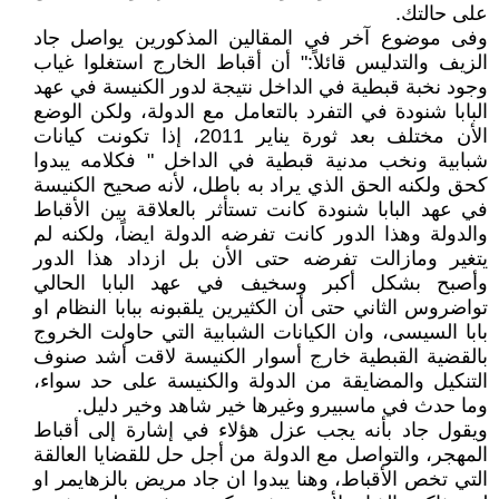
على حالتك.
وفى موضوع آخر في المقالين المذكورين يواصل جاد
الزيف والتدليس قائلاً:" أن أقباط الخارج استغلوا غياب
وجود نخبة قبطية في الداخل نتيجة لدور الكنيسة في عهد
البابا شنودة في التفرد بالتعامل مع الدولة، ولكن الوضع
الأن مختلف بعد ثورة يناير 2011، إذا تكونت كيانات
شبابية ونخب مدنية قبطية في الداخل " فكلامه يبدوا
كحق ولكنه الحق الذي يراد به باطل، لأنه صحيح الكنيسة
في عهد البابا شنودة كانت تستأثر بالعلاقة بين الأقباط
والدولة وهذا الدور كانت تفرضه الدولة ايضاً، ولكنه لم
يتغير ومازالت تفرضه حتى الأن بل ازداد هذا الدور
وأصبح بشكل أكبر وسخيف في عهد البابا الحالي
تواضروس الثاني حتى أن الكثيرين يلقبونه ببابا النظام او
بابا السيسى، وان الكيانات الشبابية التي حاولت الخروج
بالقضية القبطية خارج أسوار الكنيسة لاقت أشد صنوف
التنكيل والمضايقة من الدولة والكنيسة على حد سواء،
وما حدث في ماسبيرو وغيرها خير شاهد وخير دليل.
ويقول جاد بأنه يجب عزل هؤلاء في إشارة إلى أقباط
المهجر، والتواصل مع الدولة من أجل حل للقضايا العالقة
التي تخص الأقباط، وهنا يبدوا ان جاد مريض بالزهايمر او