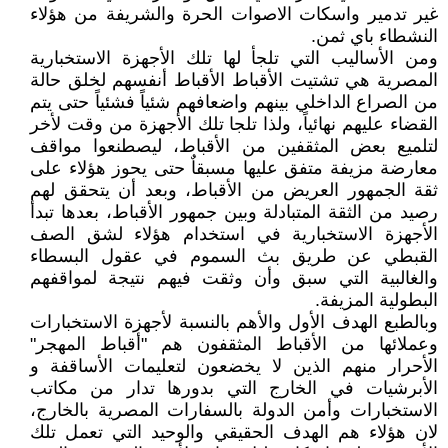
غير تدمير واسكات الاصوات الحرة والشريفة من هؤلاء
النشطاء باي ثمن.
ومن الأساليب التي تلجأ لها تلك الأجهزة الاستخبارية
المصرية هي تشتيت الأقباط الأقباط أنفسهم لخلق حالة
من الصراع الداخلي بينهم واضعافهم شئياً فشئياً حتى يتم
القضاء عليهم نهائياً، ولذا تلجا تلك الأجهزة من وقت لأخر
لتلميع بعض المثقفين من الأقباط، ليصطنعوا مواقف
معارضة مزيفة متفق عليها مسبقاٌ حتى يحوز هؤلاء على
ثقة الجمهور العريض من الأقباط، وبعد أن يتحقق لهم
رصيد من الثقة المتبادلة وبين جمهور الأقباط، بعدها تبدأ
الأجهزة الاستخبارية في استخدام هؤلاء لشق الصف
القبطي عن طريق بث السموم في عقول البسطاء
والغالبية التي سبق وأن وثقت فيهم نتيجة لمواقفهم
البطولية المزيفة.
وبالطبع الهدف الأول والأهم بالنسبة لأجهزة الاستخبارات
وعملائها من الأقباط المثقفون هم "أقباط المهجر"
الأحرار منهم الذين لا يخضعون لتعليمات الأساقفة و
الأبرشيات في الخارج التي بدورها تدار من مكاتب
الاستخبارات وأمن الدولة بالسفارات المصرية بالخارج،
لان هؤلاء هم الهدف الحقيقي والوحيد التي تعمل تلك