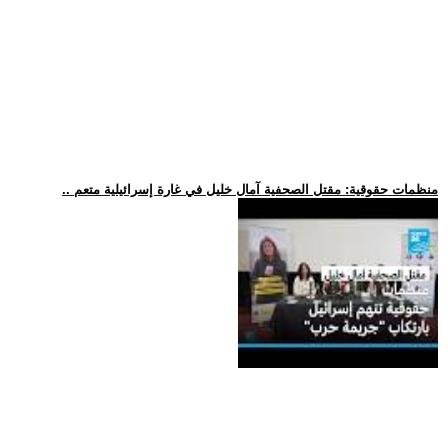
.. منظمات حقوقية: مقتل الصحفية آمال خليل في غارة إسرائيلية متعم