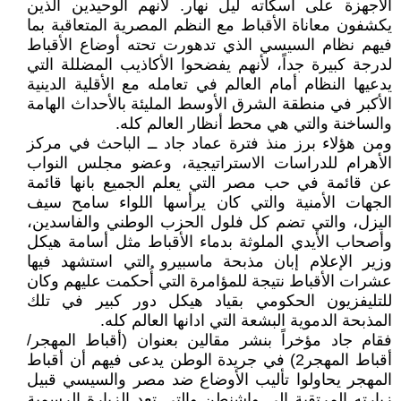
الأجهزة على اسكاته ليل نهار. لأنهم الوحيدين الذين
يكشفون معاناة الأقباط مع النظم المصرية المتعاقبة بما
فيهم نظام السيسي الذي تدهورت تحته أوضاع الأقباط
لدرجة كبيرة جداً، لأنهم يفضحوا الأكاذيب المضللة التي
يدعيها النظام أمام العالم في تعامله مع الأقلية الدينية
الأكبر في منطقة الشرق الأوسط المليئة بالأحداث الهامة
والساخنة والتي هي محط أنظار العالم كله.
ومن هؤلاء برز منذ فترة عماد جاد ــ الباحث في مركز
الأهرام للدراسات الاستراتيجية، وعضو مجلس النواب
عن قائمة في حب مصر التي يعلم الجميع بانها قائمة
الجهات الأمنية والتي كان يرأسها اللواء سامح سيف
اليزل، والتي تضم كل فلول الحزب الوطني والفاسدين،
وأصحاب الأيدي الملوثة بدماء الأقباط مثل أسامة هيكل
وزير الإعلام إبان مذبحة ماسبيرو التي استشهد فيها
عشرات الأقباط نتيجة للمؤامرة التي أُحكمت عليهم وكان
للتليفزيون الحكومي بقياد هيكل دور كبير في تلك
المذبحة الدموية البشعة التي ادانها العالم كله.
فقام جاد مؤخراً بنشر مقالين بعنوان (أقباط المهجر/
أقباط المهجر2) في جريدة الوطن يدعى فيهم أن أقباط
المهجر يحاولوا تأليب الأوضاع ضد مصر والسيسي قبيل
زيارته المرتقبة إلى واشنطن والتي تعد الزيارة الرسمية