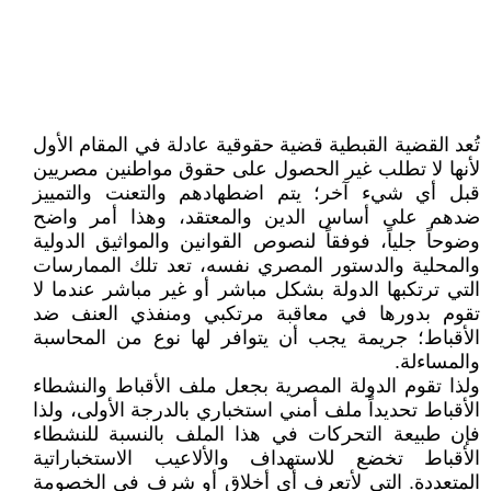
تُعد القضية القبطية قضية حقوقية عادلة في المقام الأول
لأنها لا تطلب غير الحصول على حقوق مواطنين مصريين
قبل أي شيء آخر؛ يتم اضطهادهم والتعنت والتمييز
ضدهم على أساس الدين والمعتقد، وهذا أمر واضح
وضوحاً جلياً، فوفقاً لنصوص القوانين والمواثيق الدولية
والمحلية والدستور المصري نفسه، تعد تلك الممارسات
التي ترتكبها الدولة بشكل مباشر أو غير مباشر عندما لا
تقوم بدورها في معاقبة مرتكبي ومنفذي العنف ضد
الأقباط؛ جريمة يجب أن يتوافر لها نوع من المحاسبة
والمساءلة.
ولذا تقوم الدولة المصرية بجعل ملف الأقباط والنشطاء
الأقباط تحديداً ملف أمني استخباري بالدرجة الأولى، ولذا
فإن طبيعة التحركات في هذا الملف بالنسبة للنشطاء
الأقباط تخضع للاستهداف والألاعيب الاستخباراتية
المتعددة. التي لأتعرف أي أخلاق أو شرف في الخصومة