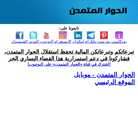
تابعونا على:
بودكاست
بنترست
تيلكرام
لينكدإن
الانستغرام
اليوتيوب
التويتر
الفيسبوك
تبرعاتكم وتبرعاتكن المالية تحفظ استقلال الحوار المتمدن،
فشاركونا في دعم استمرارية هذا الفضاء اليساري الحر
[اشترك في قناة ‫«الحوار المتمدن» على اليوتيوب]
الحوار المتمدن - موبايل
الموقع الرئيسي