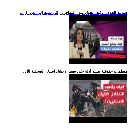
.. -صناعة الخوف-.. كيف تحول عبور المهاجرين إلى سبتة إلى -غزو- ل
.. منظمات حقوقية تنشر أدلة على تعمد الاحتلال اغتيال الصحفية الل