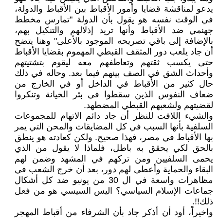
يدعو لمناقشة قضايا وأمور الأقباط بين الأقباط والدولة،
في الوقت نفسه هو يقول بأن الدولة "تمارس مخطط
جهنمي ضد الأقباط وأنها تريد إذلالهم والتنكيل بهم،
بالإضافة إلى باقي تصريحه الموجود بالأعلى" وهنا يتضح
أن جاد يلعب دور المثقف القبطي المهموم بقضايا الأقباط
حتى يكسب ثقتهم وتعاطفهم معه ليقوم بتشتيتهم
وأحداث الشق في الصف بينهم فيما بعد. وحاله في ذلك
حال كثير من الأقباط في الداخل أو في الخارج من
ضعاف النفوس الذين سقطوا في بئر الخيانة وتنكروا
لقضيتهم ولشعبهم القبطي المضطهد.
والشيء اللافت للنظر أن جاد دائم الاتهام للمجموعات
السلفية بأنها السبب في كل المضايقات والمحن التي يمر
بها الأقباط في مصر، فهذا صحيح. ولكن كعادته هو ينطق
بالحق لكي يحقق به باطل، فلماذا لا يقول من الذي
يحمى السلفيين ومن تركهم في المشهد وضمن لهم
البقاء والحماية وأعطى لهم دور، بعد أن خرج الشعب في
مظاهرات واسعة في ال 30 من يونيو ضد كل أشكال
جماعات الإسلام السياسي؟ اليس السيسي هو من فعل
ذلك!!.
واخيراً، أود أن أذكر جاد بأن الشرفاء من أقباط المهجر