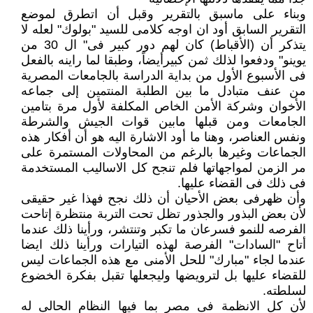
وبناء على ماسبق بالتقرير وقبل أن اتطرق لموضع
التقرير السابق أود ان اوجه كلامى للسيد "بولوك" لعله لا
يتذكر أن (الأقباط) كان لهم دور كبير فى" ال 30 من
يوينو" ودفعوا لذلك ثمن كبيرأيضاً، وطبقا لما راينه بالفعل
فى الأسبوع الأول من بداية الدراسة بالجامعات المصرية
من عنف متبادل ما بين الطلبة المنتمين إلى جماعه
الأخوان وشركة الأمن الخاص المكلفة لأول مرة بتامين
الجامعات ومن قبلها مابين قوات الجيش والشرطة
ونفس العناصر، وهنا ما أود الاشارة اليه هو أن أفكار هذه
الجماعات وغيرها بالرغم من المحاولات المستمرة على
مر الزمن لمواجهاتها فلم تنجح كل الاساليب المستخدمة
فى ذلك فى القضاء عليها.
وأن ظهرفى بعض الأحيان أن ذلك نجح فهذا غير حقيقى
لأن بعض البذور والجذور تظل تحت التربة منتظرة إتاحت
الفرصه للنمو فسرعان ما تكبر وتنتشر، ورأينا ذلك عندما
أتاح "السادات" الفرصة لهذه التيارات ورأينا ذلك ايضا
عندما لجاء "مبارك" للحل الأمنى مع هذه الجماعات ليس
للقضاء عليها بل لترويضها وليجعلها تقبل بفكرة الخضوع
لسلطته.
لأن كل الانظمة فى مصر بما فيها النظام الحالى له