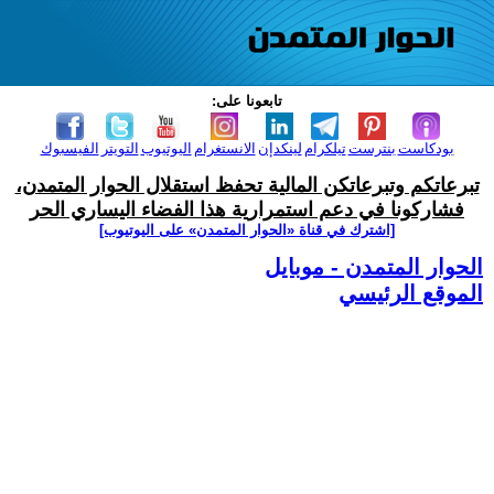
تابعونا على:
بودكاست
بنترست
تيلكرام
لينكدإن
الانستغرام
اليوتيوب
التويتر
الفيسبوك
تبرعاتكم وتبرعاتكن المالية تحفظ استقلال الحوار المتمدن،
فشاركونا في دعم استمرارية هذا الفضاء اليساري الحر
[اشترك في قناة ‫«الحوار المتمدن» على اليوتيوب]
الحوار المتمدن - موبايل
الموقع الرئيسي