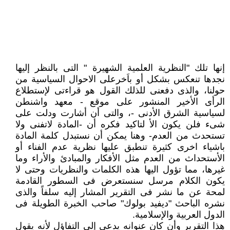
إنها تلك "النظرية العلمية الشهيرة " التى بالنظر إليها
نجدها تنعكس بشكل أو باَخرعلى الاحوال السياسية من
حولنا، والذى دفعنى للذلك القول هو قراءتى لإستطلاع
الرأى الأخير المنشور على موقع - معهد واشنطن
لسياسية الشرق الأدنى -، والتى أن أشارت ودلت على
شىء فلن يكون الأ لتاكيد فكره أن -المادة لاتفنى ولا
تستحدث من العدم- وهنا يمكن أن نستبدل كلمة المادة
باشياء اخرى كثيرة تنطبق عليها نظرية عدم الفناء أو
الأستحداث من العدم مثل الأفكار والمبادئ والأراء وما
غيرها، مما تؤول اليها هذه الكلمات والنظريات وحتى لا
يكون الكلام مرسل سنستعرض فى السطور القادمة
لمحة عن ما نشر فى التقرير المشار إليه سلفاً والذى
نشره الباحث "ديفيد بولوك" صاحب الخبرة الطويلة فى
الدول العربية والإسلامية.
هذا التقرير وأن كان عنوانه يدعى إلى التفاؤل لأنه يقول