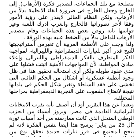
مصلحة مع تلك الجماعات، لتصدير فكرة (الأرهاب). إلى
الخارج وجعل الخارج فى ضرورة ابقاء الانظمة بدلاً من
الأرهاب، ولكن النظام الحالى لايقدر على رؤية الأمور
وفقا لأخر تطوراتها فالخارج والغرب ادرك اللعبة وغير
قوانينها بانه روض بعض هذه الجماعات وقام بتصدير
الأرهاب للداخل بدلاً من الضغط عليه بهذه الورقة .
ولذا وجب على الأنظمة العربية أن تغيرمن أستراتيجيتها
لتُتيح قدر أكبر للتيارات الديمقراطية والليبرالية، لمواجهة
الفكر المتطرف بالفكر الديمقراطى والليبرالى وإعلاء
مبادئ المواطنة، لأن المواجهات الأمنية اثبتت فشلها على
مدى عقود طويلة ولكن أرى استحالة تحقيق هذا فى ظل
وجود أنظمة عسكرية أو اشكال من الحكم العائلى التى
تخشى على فقد السلطة وتغير شكل الحكم فى بلدانها
نتيجة لانفتاح الشعوب على التجربة الديمقراطية بمراحلها
المختلفة.
وبعيداً عن هذا التقرير أود أن أضيف بأنه بقرب الانتخابات
البرلمانية القادمة فى مصر، وبروز أسماء من الحزب
الوطنى المنحل الذى كانت ممارسته من أحد أسباب ثورة
"ال 25 من يناير" يرسخ هذا ايضا لنفس الفكرة لانه لم
ينجح المجتمع فى فرز تيارات جديدة تحقق نوع من