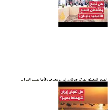
.. المدير التنفيذي لمركز صوفان: إيران تتصرف وكأنها تمتلك اليد ا