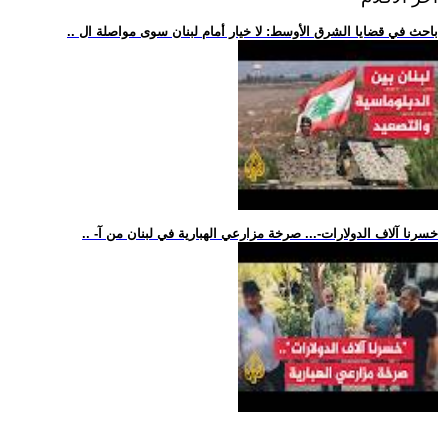
.. باحث في قضايا الشرق الأوسط: لا خيار أمام لبنان سوى مواصلة ال
.. -خسرنا آلاف الدولارات-... صرخة مزارعي الهبارية في لبنان من آ