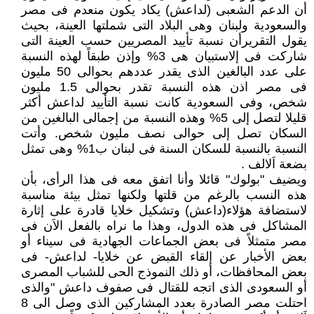
أن الدعم الشعبى (لداعش) يكاد يكون منعدم فى مصر
والسعودية ولبنان وهى البلاد التى شملتها العينة، بحيث
يقول التقريرأن نسبة تأييد المصريين حسب العينة التى
شاركت فى إلاستبيان هى 3% وإذن طبقاً لهذه النسبة
على عدد البالغين الذى يقدر عددهم بحوالى 50 مليون
فى مصر اذن هذه النسبة تقدر بحوالى 1.5 مليون
شخص، وفى السعودية كانت نسبة التأييد لداعش أكثر
قليلا لتصل إلى 5% وهذه النسبة من إجمالى البالغين من
السكان تصل إلى حوالى نصف مليون شخص. وأتت
النسبة بالنسبة للسكان السنة فى لبنان ب1% وهى تمثل
بضعة اَلالف .
ويضيف "بولوك" قائلا وأنا اتفق معه فى هذا الرأى، بأن
هذه النسب بالرغم من قلتها ولكنها تمثل بيئة مناسبة
لاستضافة هؤلاء(داعش) وتشكيل خلايا قادرة على إثارة
المشاكل فى هذه الدول، وهذا ما نراه بالفعل الاَن فى
مصر متمثلاً فى بعض الجماعات الجهادية فى سيناء أو
بعض الأخبار عن إلقاء القبض عن خلايا- لداعش- فى
بعض المحافظات، أو ذلك النموذج الحى للشباب المصرى
أو السعودى الذى اتجه للقتال فى صفوف داعش "والذى
احتلت مصر الصادرة بعدد المشاركين الذى وصل الى 8