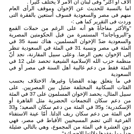
اَلاف أو أكثر" وفى لبنان أن الأمر لا يختلف كثيراً .
اما بالنسبة للحديث عن الإخوان وموقف الرأى العام
منهم فى مصر والسعودية فسوف أستعين بالفقرة التى
وردت فى التقرير كما هى :-
"والأكثر مفاجأةً هو أنه على الرغم من حملات القمع
و"البروباجاندا" المستمرة من قبل الحكومتين المصرية
والسعودية ضدّ الإخوان المسلمين، هناك نسبة 35 في
المئة في مصر ونسبة 31 في المئة في السعودية تنظر
إلى الإخوان بعين الرضا. وعلى سبيل المقارنة، نجد أنّ
منظمة حزب الله الإسلامية الشيعية تحصد على 12 في
المئة فقط من دعم غالبية أهل السنة في مصر أو في
السعودية
في ما يتعلق بهذه القضايا وغيرها، الاختلاف بحسب
الفئات السكانية المختلفة ضئيل بين المصريين. على
سبيل المثال، يحصد الإخوان المسلمون على 37 في المئة
من دعم سكان التجمعات الحضرية مثل القاهرة أو
الإسكندرية؛ و35 في المئة من دعم سكان الصعيد؛ و33
في المئة من دعم سكان ريف الدلتا. أمّا عينة الاستفتاء
الفرعية التي تضم المسيحيين الأقباط في مصر، فهي
دون العشرة في المئة من المجموع، وهي بالتالي ضئيلة
جداً مما يفقدها دلالتها الإحصائية"