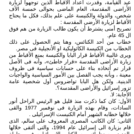
عيد القيامة، وقدرت أعداد الأقباط الذين توجهوا لزيارة
الأراضى المقدسة، العام الماضى بحوالى خمسة الأف
شخص، والدولة والكنيسة على علم بذلك، فكل ما يحتاج
الأقباط لزيارة الأرضى المقدسة :
تصريح أمنى يشترط أن يكون طالب الزيارة من هم فوق
ال 45 عام.
خطاب من أحد الكنائس، وهنا يتم الحصول على ذلك
الخطاب من الكنيسة الكاثوليكية او الأنجيلية فى مصر.
ويرى غالبية الأقباط قرار البابا والكنيسة بمنع الأقباط من
زيارة الأراضى المقدسة «قرار خاطئ»، وأنه فى الأصل
قرار تم أتخاذه بناء على حسابات سياسية فى ظروف
معينة ، وبأنه يجب الفصل بين الأمور السياسية والواجبات
الدينية. ولكن هل البابا تواضروس أول شخصية عامة
تزور إسرائيل والأراضى المقدسة؟.
الأجابة: لا.
الأول: كان كما ذكرت منذ قليل هو الرئيس الراحل أنور
السادات، وقام بهذه الزيارة فى نوفمبر 1977 والقى
خلالها خطابه الشهير أمام الكنيست الإسرائيلى .
الثانى: كان الكاتب المصرى المعروف على سالم، الذى
قام بزيارة الى إسرائيل عام 1994، والتى ألتقى خلالها