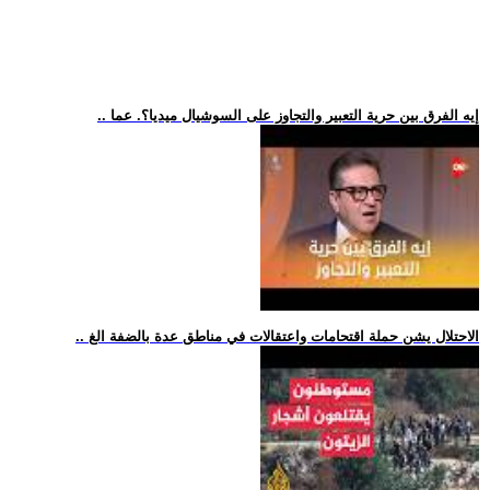
.. إيه الفرق بين حرية التعبير والتجاوز على السوشيال ميديا؟. عما
.. الاحتلال يشن حملة اقتحامات واعتقالات في مناطق عدة بالضفة الغ