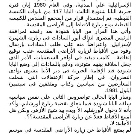
الإسرائيلية علي المدنية، وفى العام 1980 إبان فترة
حبرية البابا شنودة الثالث- البابا 117 من بابوات الكنيسة
القبطية، تم إستصدار قرار من المجمع المقدس للكنيسة
القبطية يمنع زيارة الأقباط إلى الأراضى المقدسة .
وأتى هذا القرار من البابا شنودة بعد رفضه لمرافقة
الرئيس المصرى انذاك أنور السادات فى زيارته الشهيرة
لإسرائيل، واعتراضاً منه على طلب السادات بإرسال
وفود من الأقباط لزيارة الأراضى المقدسة عقب توقيع
إتفاقية – كامب ديفيد فى أواخر السبعينيات، الأمر الذى
جعل العلاقة بينهم متوترة، ودفع بالسادات إلى وضع البابا
شنودة قيد الإقامة الجبرية فى دير الأنبا بيشوى بوادى
النطروان، فى إطار حركة الإعتقالات التى شملت
المعارضين من سياسين وكتاب ومثقفين فى سبتمبر/
أيلول 1981.
وسار البابا الحالى تواضروس الثانى على نفس سياسية
سلفه البابا شنودة فيما يتعلق بقضية زيارة أورشليم، وأكد
بأنه لا دخول لأورشليم الأ ويده بيد شيخ الأزهر، ولكن هل
أمتنع الأقباط فعلاً عن زيارة الأراضى المقدسة؟؟.
الأجابة: لا.
لم يمتنع الأقباط عن زيارة الأراضى المقدسة فى موسم