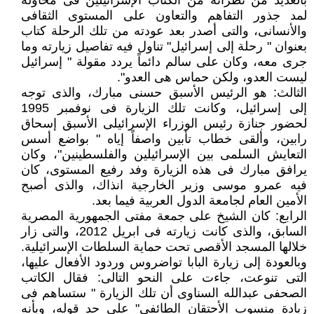
بالعديد من نظرائه من الكتاب الإسرائيلين فى محاولة
لمد جذور التفاهم والتعاون على المستوى الثقافى
والأنسانى، والتى أصدر بعد عودته من تلك الرحلة كتاب
بعنوان " رحلة إلى إسرائيل" تناول فيه تفاصيل زيارته وما
جرى معه، وكان على سالم دائماً يردد مقولة " إسرائيل
ليست العدو، ولكن حماس هى العدو".
الثالث: هو الرئيس الأسبق حسنى مبارك، والذى توجه
إلى إسرائيل، وكانت تلك الزيارة فى نوفمبر 1995
لحضور جنازة رئيس الوزراء الإسرائيلى الأسبق إسحاق
رابين، وألقى خطاب تأبين واصفاً إياه " بواضع أسس
التعايش السلمى بين الإسرائيلين والفلسطينين"، وكان
يرافق مبارك فى هذه الزيارة وفد رفيع المستوى، كان
فيه عمرو موسى وزير الخارجية انذاك، والذى أصبح
الأمين العام لجامعة الدول العربية فيما بعد.
الرابع: كان الشيخ على جمعة مفتى الجمهورية المصرية
السابق، والذى كانت زيارته فى ابريل 2012، والتى زار
خلالها المسجد الأقصى تحت حماية السلطات الإسرائيلية.
وبالعودة إلى زيارة البابا تواضروس وردود الأفعال عليها،
التى تنوعت، جاءت على النحو التالى: فقال الكاتب
الصحفى عبدالله السناوى أن تلك الزيارة " ستساهم فى
زيادة منسوب الأحتقان الطائفى" على حد قوله، وبأنه