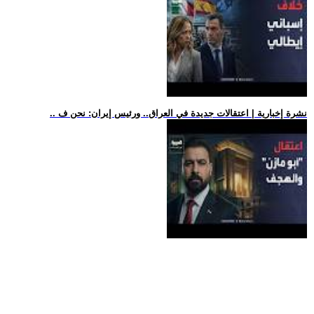
.. نشرة إخبارية | اعتقالات جديدة في العراق.. ورئيس إيران: نحن ف