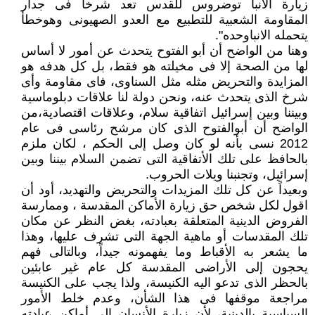
زيارة الانبا توضروس للقدس تعد شرخا فى جدار
المقاومة الشعبية للتطبيع مع العدو الصهيونى وهوخطأ
يتحمله الانباوحده".
وهنا من الواضح أن أبو الفتوح يتحدث عن أمور لا أساس
لها من الصحة إلا فى مخيلته هو فقط، بل كل هدفه هو
المزايدة والتحريض مثله مثل السناوى، فاى مقاومة وأى
شرخ الذى يتحدث عنه، ونحن دولة لنا علاقات دبلوماسية
وبيننا وبين إسرائيل اتفاقية سلام، وعلاقات اقتصادية،من
الواضح أن أبوالفتوح الذى كان مرشح رئاسى فى عام
2012 نسى بأنه لو كان وصل إلى الحكم ، لكان ملزم
بالحافظ على تلك الأتفاقية التى تضمن السلام بيننا وبين
إسرائيل، وتجنبنا ويلات الحروب.
وبعيداً عن كل تلك المزيدات والتحريض والتهديد، أود أن
اقول لكل شخص حق زيارة الأماكن المقدسة ، وممارسة
الفروض الدينية المتعلقة بعبادته، بغض النظر عن مكان
تلك المقدسات أو ماهية الجهة التى تشرف عليها، وهذا
ما يشعر به الأقباط وما يفهمونه جيداً، وبالتالى فهم
يحجون إلى الأراضى المقدسة كل عام غير عابئين
بالحظر الذى تدعو اليه الكنيسة، ولذا يجب على الكنيسة
مراجعة موقفها فى هذا الشأن، وعدم خلط الأمور
السياسية بالدينية، لأن زيارة الأنسان إلى أماكن عبادته