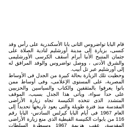
قام البابا تواضروس الثانى بابا الأسكندرية على رأس وفد
كنسى، بزيارة إلى مدينة أورشليم لتادية الصلاة على
جثمان المتنيح الأنبا أبرام أسقف الكرسى الأورشليمى
والشرق الأدنى ، ووصل تواضروس والوفد المرافق له
إلى أورشليم عبر تل أبيب.
وحظيت تلك الزيارة بحالة كبيرة من الجدل فى الأوساط
المصرية، على المستوى الإعلامى، وفى أوساط ممن
باتوا يعرفوا بالمثقفين والكتاب والسياسين والحزبيين
على حداً سواء، ويأتى هذا الجدل بسبب، الموقف
المتشدد الذى تتخذه الكنيسة تجاه زيارة الأراضى
المقدسة منذ فترة طويلة والتى يعود تاريخها تحديداً إلى
العام 1967 فى أيام البابا كيرلس السادس- البابا رقم
116 من بابوات الكنيسة القبطية الذى منع زيارة الأراضى
المقدسة، عقب هزيمة 1967 وسيطرة السلطات