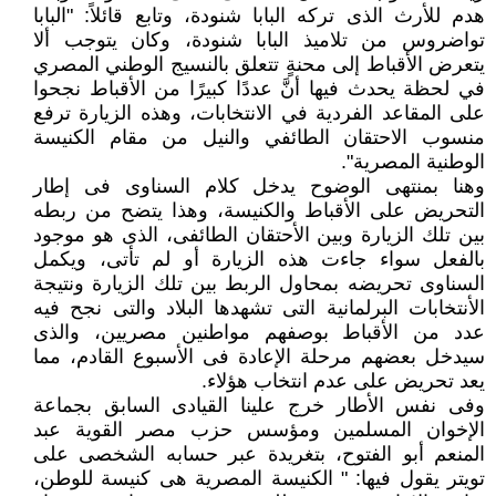
هدم للأرث الذى تركه البابا شنودة، وتابع قائلاً: "البابا
تواضروس من تلاميذ البابا شنودة، وكان يتوجب ألا
يتعرض الأقباط إلى محنةٍ تتعلق بالنسيج الوطني المصري
في لحظة يحدث فيها أنَّ عددًا كبيرًا من الأقباط نجحوا
على المقاعد الفردية في الانتخابات، وهذه الزيارة ترفع
منسوب الاحتقان الطائفي والنيل من مقام الكنيسة
الوطنية المصرية".
وهنا بمنتهى الوضوح يدخل كلام السناوى فى إطار
التحريض على الأقباط والكنيسة، وهذا يتضح من ربطه
بين تلك الزيارة وبين الأحتقان الطائفى، الذى هو موجود
بالفعل سواء جاءت هذه الزيارة أو لم تأتى، ويكمل
السناوى تحريضه بمحاول الربط بين تلك الزيارة ونتيجة
الأنتخابات البرلمانية التى تشهدها البلاد والتى نجح فيه
عدد من الأقباط بوصفهم مواطنين مصريين، والذى
سيدخل بعضهم مرحلة الإعادة فى الأسبوع القادم، مما
يعد تحريض على عدم انتخاب هؤلاء.
وفى نفس الأطار خرج علينا القيادى السابق بجماعة
الإخوان المسلمين ومؤسس حزب مصر القوية عبد
المنعم أبو الفتوح، بتغريدة عبر حسابه الشخصى على
تويتر يقول فيها: " الكنيسة المصرية هى كنيسة للوطن،