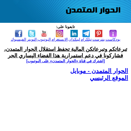
تابعونا على:
بودكاست
بنترست
تيلكرام
لينكدإن
الانستغرام
اليوتيوب
التويتر
الفيسبوك
تبرعاتكم وتبرعاتكن المالية تحفظ استقلال الحوار المتمدن،
فشاركونا في دعم استمرارية هذا الفضاء اليساري الحر
[اشترك في قناة ‫«الحوار المتمدن» على اليوتيوب]
الحوار المتمدن - موبايل
الموقع الرئيسي