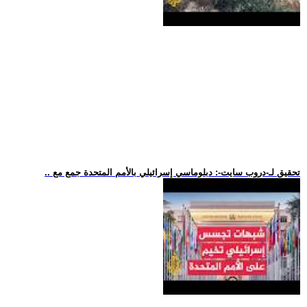
.. تحقيق لـ-دروب سايت-: دبلوماسي إسرائيلي بالأمم المتحدة جمع مع