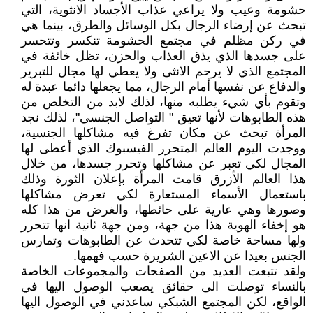
حشومة وعيب ولا يراعي عذاب الأجساد الانثوية، التي
تبحث عن إرضاء الرجال بكل الوسائل والطرق، بينما هي
في ركن مظلم في مجتمع الحشومة تنكسر وتتحسر
على جسدها الذي يذق العذاب والحزن، تظل خائفة في
المجتمع الذي لا يرحم الانثى ولا يعطي لها مجال للتبرير
والدفاع عن نفسها أمام الرجال، مما يجعلها دائما عبدة له
وتقوم بأي شيء يطلبه منها، لذلك لابد من التخلص من
هذه الطابوهات لأنها تعيق " التواصل الجنسي"، لذلك نجد
المرأة تبحث عن مكان تفرغ فيه مشاكلها الجنسية،
ووجدت اليوم العالم المتحرر الفيسبوك الذي أعطى لها
المجال لكي تعبر عن مشاكلها وتحرر جسدها، من خلال
هذا العالم الأزرق قامت المرأة بإعلان الثورة وذلك
باستعمال الأسماء المستعارة لكي تعرض مشاكلها
وصورها وهي عارية على حائطها، والغرض من هذا كله
هو إخفاء الهوية هذا من جهة، ومن جهة ثانية انها تتحرر
ولها مساحة خاصة لكي تتحدث عن الطابوهات وتمارس
الجنس بعيدا عن الاعين الشريرة حسب فهمها.
ولقد تتبعت العديد من الصفحات والمجموعات الخاصة
بالنساء توصلت الى حقائق يصعب الوصول اليها في
الواقع، لكن المجتمع الشبكي ساعدني في الوصول اليها