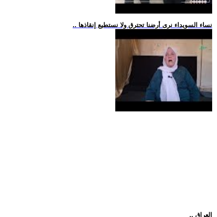
.. نساء السويداء نرى أرضنا تحترق ولا نستطيع إنقاذها
.. العراق