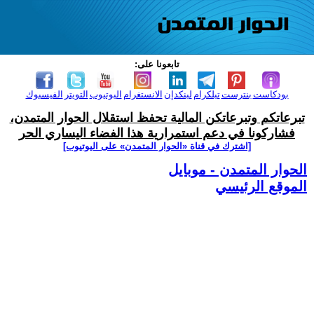
تابعونا على:
بودكاست
بنترست
تيلكرام
لينكدإن
الانستغرام
اليوتيوب
التويتر
الفيسبوك
تبرعاتكم وتبرعاتكن المالية تحفظ استقلال الحوار المتمدن،
فشاركونا في دعم استمرارية هذا الفضاء اليساري الحر
[اشترك في قناة ‫«الحوار المتمدن» على اليوتيوب]
الحوار المتمدن - موبايل
الموقع الرئيسي