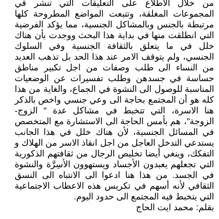
من خلال الاطلاع على التعليقات التي تنشر في
المجموعات المغلقة، وتتبعت المواضع المطروحة كلها
مرتبطة بالجنس وبالمشاكل الجنسية، مما يؤكد الفرضية
التي انطلقت منها في بداية هذا البحث ووجدت بأن هناك
خلل في ما يتعلق بالثقافة الجنسية وفي السلوك
الجنسي، ولم يتوقف الامر عند هذا الحد بل تذهب العديد
من النساء الى طلب وصفات من اجل تكبير مناطق
حساسة في جسدهن وطلب تفسيرات عن الوضعيات
المناسبة للوصول الى النشوة في الجماع، والغاية من هذا
كله هو أن المجتمع بحاجة الى وعي جنسي واخص بالذكر
هنا الاسرة، التي تتخبط في مشاكل عدة " الزوج-
الزوجة"، هم بأمس الحاجة الى الاستشارة مع المتخصص
في المسائل الجنسية، لأن هناك خلل في هذا الجانب
يستدعي التدخل العاجل من اجل انقاذ الاسر من الهلاك و
التفكك، وينغي أيضا تخليص الرجال من ثقافتهم الذكورية
التي تجعلهم يعبدون الأجساد ويستهوون الأسِرَّة والنشوة
في الجسد. من هذا هنا ادعوا الى الانتباه الى النسق
الثقافي لأنه أسهم في تكريس هذه الاعطاب الاجتماعية
التي يتخبط فيه المجتمع الى حدود اليوم.
بقلم: محمد ايت الحاج