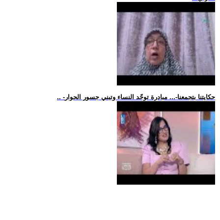
.. -حكايتنا بتجمعنا-... مبادرة توحّد النساء وتبني جسور الحوار