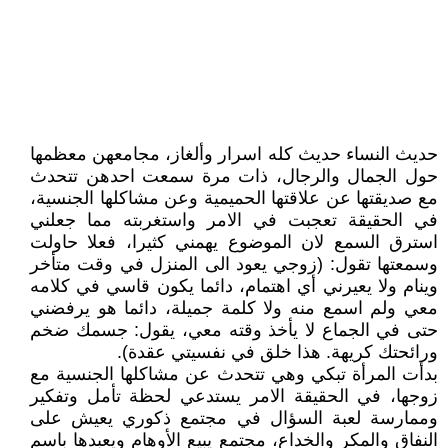
حديث النساء حديث كله اسرار وألغاز، مجامعهن معظمها
حول الجمال والرجال، ذات مرة سمعت احدهن تتحدث
مع صديقتها عن علاقتها الحميمية وعن مشاكلها الجنسية،
في الحقيقة تعجبت في الامر واستغربته مما جعلني
استرق السمع لان الموضوع يهمني كثيرا، فعلا حاولت
وسمعتها تقول: (زوجي يعود الى المنزل في وقت متأخر
وينام ولا يعيرني أي اهتمام، دائما يكون قاسي في كلامه
معي ولم اسمع منه ولا كلمة جميلة، دائما هو يرفضني
حتى في الجماع لا يأخذ وقته معي، يقول: جسمك ضخم
ورائحتك كريهة. هذا خلق في نفسيتي عقدة).
بدأت المرأة تبكي وهي تتحدث عن مشاكلها الجنسية مع
زوجها، في الحقيقة الامر يستدعي لحظة تأمل وتفكير
وممارسة لعبة السؤال في مجتمع ذكوري يعيش على
النفاق والمكر والخداع، مجتمع يبيع الأوهام ويعبدها باسم