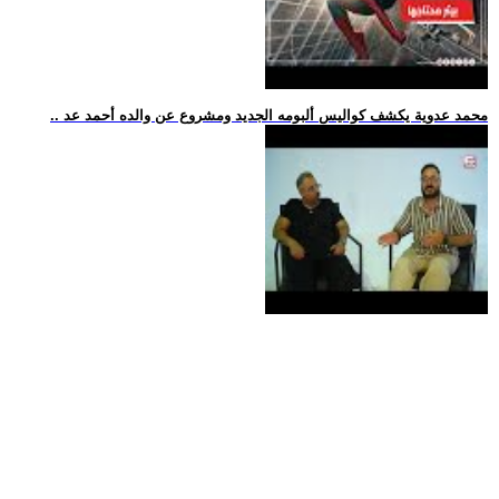
.. محمد عدوية يكشف كواليس ألبومه الجديد ومشروع عن والده أحمد عد