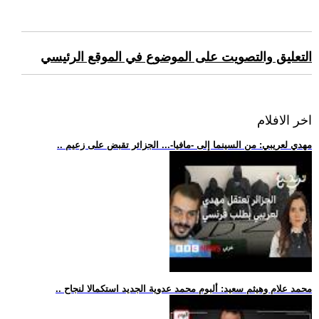
التعليق والتصويت على الموضوع في الموقع الرئيسي
اخر الافلام
.. مهدي لعريبي: من السينما إلى -مافيا-... الجزائر تقبض على زعيم
.. محمد علام وهيثم سعيد: ألبوم محمد عدوية الجديد استكمالا لنجاح