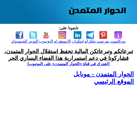
تابعونا على:
بودكاست
بنترست
تيلكرام
لينكدإن
الانستغرام
اليوتيوب
التويتر
الفيسبوك
تبرعاتكم وتبرعاتكن المالية تحفظ استقلال الحوار المتمدن،
فشاركونا في دعم استمرارية هذا الفضاء اليساري الحر
[اشترك في قناة ‫«الحوار المتمدن» على اليوتيوب]
الحوار المتمدن - موبايل
الموقع الرئيسي