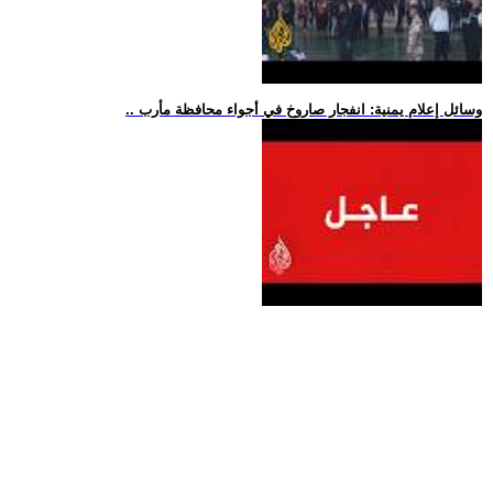
.. وسائل إعلام يمنية: انفجار صاروخ في أجواء محافظة مأرب