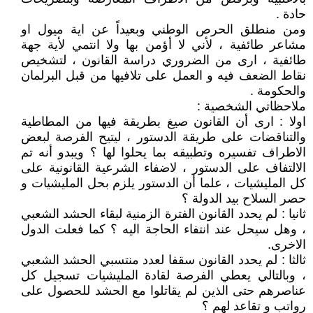
حادة .
ومن منطلق الحرص الوطني وبعيداً عن اية ميول او
مشاعر طائفية ، لأني لا أؤمن بها ولا انتمي لأية جهة
طائفية ، ارى من الضروري دراسة القانون ، لتشخيص
نقاط الضعف فيه و العمل على تلافيها من قبل البرلمان
والحكومة .
ملاحظاتي الشخصية :
اولا : ارى أن القانون صيغ بطريقة فيها من المطاطية
والتناقضات على طريقة الدستور ، ليتيح الفرصة لبعض
الاطراف تفسيره وتطبيقه بما يحلوا لها ؟ ويبدو أنه تم
الالتفاف على الدستور ، لاضفاء الشرعية القانونية على
كل المليشيات ، علما أن الدستور يلزم بحل المليشيات و
حصر السلاح بيد الدولة ؟
ثانيا : لم يحدد القانون الفترة الزمنية لبقاء الحشد الشعبي
، وهل سيحل عند انتفاء الحاجة اليه ؟ كما فعلت الدول
الاخرى.
ثالثا : لم يحدد القانون سقفا لعدد منتسبي الحشد الشعبي
، وبالتالي يعطي الفرصة لقادة المليشيات تسجيل كل
عناصرهم حتى الذين لم يقاتلوا مع الحشد للحصول على
رواتب و تقاعد لهم ؟