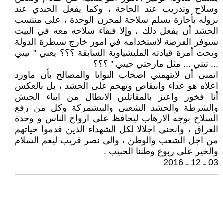
وسلاح وتدريب عند الحاجة ، وكما يفعل الجندي عند
نزوله بأجازة يسلم سلاحة لمخزن الوحدة ، على منتسب
الحشد أن يفعل ذلك ، وإلا فبقاء سلاحه معه في البيت
سيوفر الفرصة لاستخدامه في امور خارج سيطرة الدولة
وتحت أمرة قيادته المليشياوية السابقة ؟؟؟ يعني " تيتي
... تيتي ... مثل مارحتي جيتي " ؟؟؟
اتمنى أن لايتهمني اصحاب النوايا والمصالح بأن ماورد
اعلاه هو عداء وانتقاص وتهجم على الحشد ، بل بالعكس
أنا فخور واعتز بالمقاتلين الابطال من ابناء الجيش
والشرطة والحشد الشعبي والبيشمركة وكل من رفع
السلاح بوجه الارهاب ليحافظ على ارواح الناس و وحدة
العراق ، وانحني اجلالا لكل الشهداء الذين قدموا حياتهم
من اجل الشعب والوطن ، والى نصر قريب ليعم السلام
والخير على ربوع وطننا الحبيب .
03 ـ 12 ـ 2016