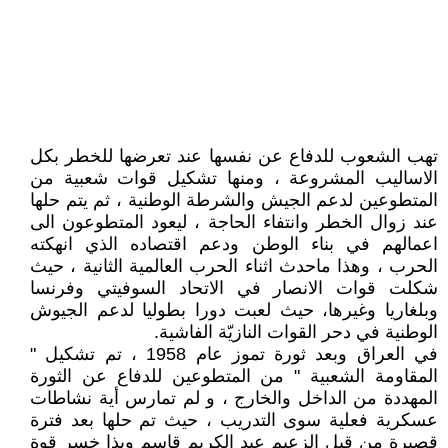
تهب الشعوب للدفاع عن نفسها عند تعرضها للخطر بكل
الاساليب المشروعة ، ومنها تشكيل قوات شعبية من
المتطوعين لدعم الجيش والشرطة الوطنية ، ثم يتم حلها
عند زوال الخطر وانتفاء الحاجة ، ليعود المتطوعون الى
اعمالهم في بناء الوطن ودعم اقتصاده الذي انهكته
الحرب ، وهذا ماحدث اثناء الحرب العالمية الثانية ، حيث
شكلت قوات الانصار في الاتحاد السوفيتي وفرنسا
وبلغاريا وغيرها، حيث لعبت دورا بطوليا لدعم الجيوش
الوطنية في دحر القوات النازيّة الفاشية.
في العراق وبعد ثورة تموز عام 1958 ، تم تشكيل "
المقاومة الشعبية " من المتطوعين للدفاع عن الثورة
المهددة من الداخل والخارج ، و لم تمارس أية نشاطات
عسكرية فعلية سوى التدريب ، حيث تم حلها بعد فترة
قصيرة من قبل الزعيم عبد الكريم قاسم وبذا خسر قوة