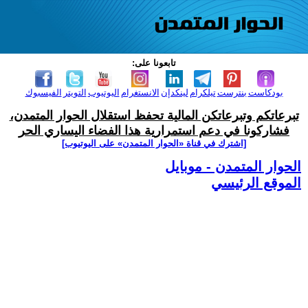
تابعونا على:
بودكاست
بنترست
تيلكرام
لينكدإن
الانستغرام
اليوتيوب
التويتر
الفيسبوك
تبرعاتكم وتبرعاتكن المالية تحفظ استقلال الحوار المتمدن،
فشاركونا في دعم استمرارية هذا الفضاء اليساري الحر
[اشترك في قناة ‫«الحوار المتمدن» على اليوتيوب]
الحوار المتمدن - موبايل
الموقع الرئيسي