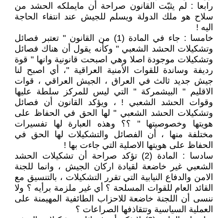
رابعا : لم يثبّت القانون صراحة أن مايملكه الحشد من
سلاح هو ملك الدولة ويسلم للجيش عند انتفاء الحاجة
اليه !
خامسا : جاء في المادة (1) من القانون " تعتبر فصائل
وتشكيلات الحشد الشعبي " وكأنه يقول أن هناك فصائل
وتشكيلات موجودة اصلا وهي اصبحت قانونية وانها " قوة
رديفة وساندة للقوات الأمنية العراقية "، أي اصبح لنا
جيش جديد ثالث في العراق ، الجيش العراقي ، قوات
الاقليم " البيشمركة " التي ليس للمركز سلطة عليها
وقوات الحشد الشعبي ! ، ويؤكد القانون أن فصائل
وتشكيلات الحشد الشعبي " لها الحق في الحفاظ على
هويتها وخصوصيتها " ؟؟ وهذه العبارة لها تفسيرات
مختلفة منها ، أن الفصائل والتشكيلات لها الحق في
الحفاظ على هويتها الاصلية التي جاءت بها !
سادسا : المادة (2) تؤكد صراحة أن تشكيلات الحشد
الشعبي غير خاضعة لقيادة اركان الجيش ، وانما للجنة
الامن والدفاع النيابية التي تقرر التشكيلات ، بالتنسيق مع
القائد العام للقوات المسلحة ؟ أي غير ملزمة برأيه ؟ ولا
ننسى أن اللجنة خاضعة للاحزاب الطائفية المهيمنة على
العملية السياسية وتتقاذفها الصراعات ؟