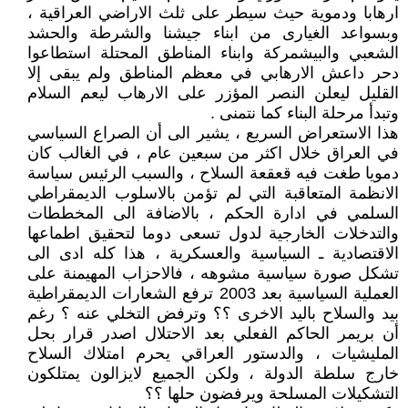
ارهابا ودموية حيث سيطر على ثلث الاراضي العراقية ،
وبسواعد الغيارى من ابناء جيشنا والشرطة والحشد
الشعبي والبيشمركة وابناء المناطق المحتلة استطاعوا
دحر داعش الارهابي في معظم المناطق ولم يبقى إلا
القليل ليعلن النصر المؤزر على الارهاب ليعم السلام
وتبدأ مرحلة البناء كما نتمنى .
هذا الاستعراض السريع ، يشير الى أن الصراع السياسي
في العراق خلال اكثر من سبعين عام ، في الغالب كان
دمويا طغت فيه قعقعة السلاح ، والسبب الرئيس سياسة
الانظمة المتعاقبة التي لم تؤمن بالاسلوب الديمقراطي
السلمي في ادارة الحكم ، بالاضافة الى المخططات
والتدخلات الخارجية لدول تسعى دوما لتحقيق اطماعها
الاقتصادية ـ السياسية والعسكرية ، هذا كله ادى الى
تشكل صورة سياسية مشوهه ، فالاحزاب المهيمنة على
العملية السياسية بعد 2003 ترفع الشعارات الديمقراطية
بيد والسلاح باليد الاخرى ؟؟ وترفض التخلي عنه ؟ رغم
أن بريمر الحاكم الفعلي بعد الاحتلال اصدر قرار بحل
المليشيات ، والدستور العراقي يحرم امتلاك السلاح
خارج سلطة الدولة ، ولكن الجميع لايزالون يمتلكون
التشكيلات المسلحة ويرفضون حلها ؟؟