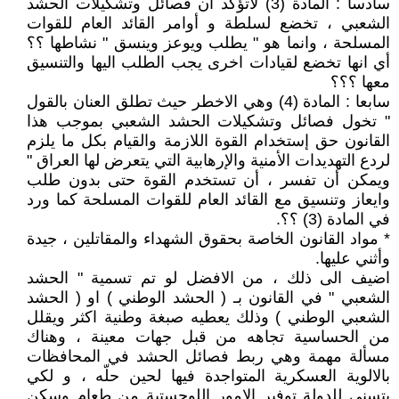
سادسا : المادة (3) لاتؤكد أن فصائل وتشكيلات الحشد
الشعبي ، تخضع لسلطة و أوامر القائد العام للقوات
المسلحة ، وانما هو " يطلب ويوعز وينسق " نشاطها ؟؟
أي انها تخضع لقيادات اخرى يجب الطلب اليها والتنسيق
معها ؟؟؟
سابعا : المادة (4) وهي الاخطر حيث تطلق العنان بالقول
" تخول فصائل وتشكيلات الحشد الشعبي بموجب هذا
القانون حق إستخدام القوة اللازمة والقيام بكل ما يلزم
لردع التهديدات الأمنية والإرهابية التي يتعرض لها العراق "
ويمكن أن تفسر ، أن تستخدم القوة حتى بدون طلب
وايعاز وتنسيق مع القائد العام للقوات المسلحة كما ورد
في المادة (3) ؟؟.
* مواد القانون الخاصة بحقوق الشهداء والمقاتلين ، جيدة
وأثني عليها.
اضيف الى ذلك ، من الافضل لو تم تسمية " الحشد
الشعبي " في القانون بـ ( الحشد الوطني ) او ( الحشد
الشعبي الوطني ) وذلك يعطيه صبغة وطنية اكثر ويقلل
من الحساسية تجاهه من قبل جهات معينة ، وهناك
مسألة مهمة وهي ربط فصائل الحشد في المحافظات
بالالوية العسكرية المتواجدة فيها لحين حلّه ، و لكي
يتسنى للدولة توفير الامور اللوجستية من طعام وسكن