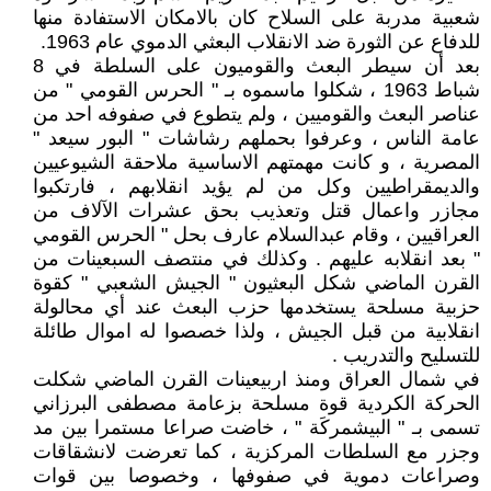
شعبية مدربة على السلاح كان بالامكان الاستفادة منها
للدفاع عن الثورة ضد الانقلاب البعثي الدموي عام 1963.
بعد أن سيطر البعث والقوميون على السلطة في 8
شباط 1963 ، شكلوا ماسموه بـ " الحرس القومي " من
عناصر البعث والقوميين ، ولم يتطوع في صفوفه احد من
عامة الناس ، وعرفوا بحملهم رشاشات " البور سيعد "
المصرية ، و كانت مهمتهم الاساسية ملاحقة الشيوعيين
والديمقراطيين وكل من لم يؤيد انقلابهم ، فارتكبوا
مجازر واعمال قتل وتعذيب بحق عشرات الآلاف من
العراقيين ، وقام عبدالسلام عارف بحل " الحرس القومي
" بعد انقلابه عليهم . وكذلك في منتصف السبعينات من
القرن الماضي شكل البعثيون " الجيش الشعبي " كقوة
حزبية مسلحة يستخدمها حزب البعث عند أي محالولة
انقلابية من قبل الجيش ، ولذا خصصوا له اموال طائلة
للتسليح والتدريب .
في شمال العراق ومنذ اربيعينات القرن الماضي شكلت
الحركة الكردية قوة مسلحة بزعامة مصطفى البرزاني
تسمى بـ " البيشمركَة " ، خاضت صراعا مستمرا بين مد
وجزر مع السلطات المركزية ، كما تعرضت لانشقاقات
وصراعات دموية في صفوفها ، وخصوصا بين قوات