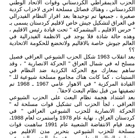
الحزب الديمقراطي الكردستاني وقوات الاتحاد الوطني
الكردستاني ، وهناك فصائل مسلحة اخرى لاحزاب كردية
صغيرة ، جميعها تم توحيدها بعد اقرار النظام الفيدرالي
في العراق لتشكيل جيش خاص لاقليم كردستان يسمى بـ
" حرس الاقليم ـ البيشمركة " تحت قيادة رئيس الاقليم ،
وهذه حالة شاذة فلا يوجد في الانظمة الفيدرالية في
العالم جيوش خاصة بالاقاليم ولاتخضع للحكومة الاتحادية
؟؟
بعد انقلاب 1963 شكل الحزب الشيوعي العراقي فصيل
مسلح له في شمال العراق " الحركة الانصارية " ، وقد
ساهم بمعارك مع الحركة الكردية ضد النظام في
الستينات ، كما كانت هناك مجاميع مسلحة شيوعية للـ "
القيادة المركزية " في الاهوار عامي 1967 ـ 1968 تم
تصفيتها من قبل نظام البعث لاحقا ً.
بعد اشتداد هجمة نظام البعث على الحزب الشيوعي
العراقي ، لجأ الحزب الى تشكيل قوات مسلحة له "
الحركة الانصارية للحزب الشيوعي العراقي " في
كردستان العراق ، نهاية عام 1978 واستمرت لعام 1988،
وبعد قيام الانتفاضة الشعبية عام 1991 ساهمت قوات
مسلحة للحزب الشيوعي بتحرير مدن الاقليم من