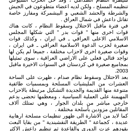
سيطرة النظام الصدامي ، وقد حل الحزب الشيوعي
تنظيمه المسلح ، ولكن لديه اعضاء متطوعون في الجيش
والشرطة والحشد الشعبي و البيشمركة ومفارز خاصة
تقاتل داعش في شمال العراق .
في فترة ماقبل الاحتلال وسقوط النظام ، كانت هناك
قوات اخرى منها " قوات بدر " التي شكلها المجلس
الاسلامي الاعلى العراقي ـ في ايران ، وكذلك قوات
صغيرة لحزب الدعوة الاسلامية العراقي ـ في ايران ،
وقوات صغيرة اخرى لاحزاب مختلفة ، جميعا لم يكن لها
تواجد قتالي فعلي على الاراضي العراقية ، سوى تمثيلها
بمجاميع صغيرة في كردستان في السنوات الاخيرة ماقبل
2003.
بعد الاحتلال وسقوط نظام صدام ، ظهرت على الساحة
العشرات من المليشيات المسلحة وبمسميات طائفية
متنوعة منها القديمة والجديدة التشكيل مرتبطة بالاحزاب
المهيمنة على العملية السياسية ، ومعظمها تحضى بدعم
خارجي مباشر من بلدان الجوار ، وهي تمتلك آلاف
المقاتلين مزودين بأسلحة مختلفة .
كما لابد من الاشارة الى ظهور تنظيمات مسلحة ارهابية
عديدة ، كجماعة " الطريقة النقشبندية " من بقايا البعث
يقودهم عزت الدوري والقاعدة ثم تنظيم داعش الاكثر