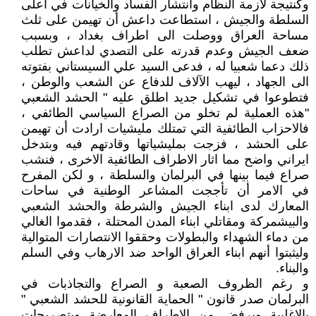
وكنتيجة لازمة النظام وانتشار الفساد والخيانات في اعلى
السلطة والجيش ، استطاعت داعش أن تهيمن على ثلث
مساحة العراق ووصلت الى اطراف بغداد ، وبسبب
ضعف الجيش وعدم قدرته على التصدي لداعش تطلب
ذلك دعما شعبيا له ، فدعى السيد علي السيستاني بفتوته
الى الجهاد ، ليهب الآلاف للدفاع عن الشعب والوطن ،
فتطوعوا في تشكيل جديد اطلق عليه " الحشد الشعبي
"هذه العملية لم تخلو من الصراع السياسي الطائفي ،
فالاحزاب الطائفية التي تمتلك مليشيات ارادت أن تهيمن
على الحشد ، فزجت بمليشياتها وقادتهم فيه وبتدخل
ايراني واضح مما اثار الاطراف الطائفية الاخرى ، فنشب
صراع فيما بينها في البرلمان والسلطة ، و لكن المفرح
في الامر أن تأججت المشاعر الوطنية في ساحات
المعارك لدى ابناء الجيش والشرطة والحشد الشعبي
والبيشمركة ومقاتلي ابناء المدن المحتلة ، فقدموا الغالي
من دماء الشهداء والبطولات وحققوا الانتصارات المتوالية
وليثبتوا أنهم ابناء العراق الواحد ضد الارهاب وفي السلم
والبناء.
و رغم الظروف الصعبة و الصراع والتجاذبات في
البرلمان صدر قانون " الحماية القانونية للحشد الشعبي "
بالاغلبية وبرفض من الاطراف المعارضة وبتصريحات