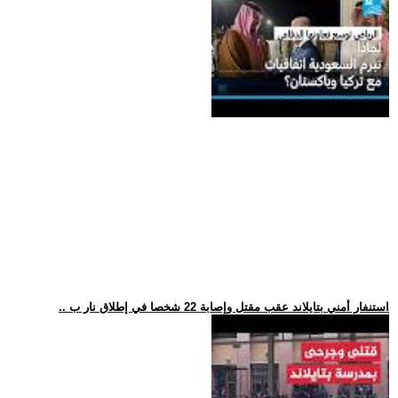
.. استنفار أمني بتايلاند عقب مقتل وإصابة 22 شخصا في إطلاق نار ب