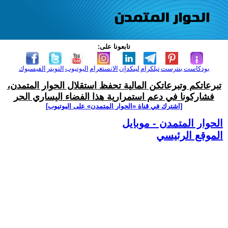
تابعونا على:
بودكاست
بنترست
تيلكرام
لينكدإن
الانستغرام
اليوتيوب
التويتر
الفيسبوك
تبرعاتكم وتبرعاتكن المالية تحفظ استقلال الحوار المتمدن،
فشاركونا في دعم استمرارية هذا الفضاء اليساري الحر
[اشترك في قناة ‫«الحوار المتمدن» على اليوتيوب]
الحوار المتمدن - موبايل
الموقع الرئيسي