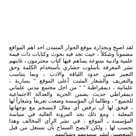
لقد اصبح وبجدارة موقع الحوار المتمدن احد اهم المواقع
مضموناً وشكلاً ، حيث تجد فيه بحوث وكتابات ذات قيمة
علمية وادبية متنوعة يساهم فيها كتاب محترمون ، غايتهم
نشر المعرفة بأسلوب حضاري بأستخدام الكلمة وحق
التعبير ضمن حدود اللياقة والادب ، وبما يتناسب
والتعريف والشعار المثبت أعلى الموقع " يسارية ،
علمانية ، ديمقراطية " " من اجل مجتمع مدني علماني
ديمقراطي حديث يضمن الحرية والعدالة الاجتماعية
للجميع " ، وطالما أن المؤسسة وضعت تعريفاً وشعاراً لها
، فيحق لها أن ترفض أي مقال لاينسجم مع توجهاتها
المعلنة ، ومع ذلك نجد المرونة العالية في سياسة
المؤسسة ـ الموقع ، في نشر الرأي المخالف وهذا
يحسب لها ، ولكن لايصح السماح بأن تستغل من قبل
المتعصبين لنشر سمومهم وشتائمهم .