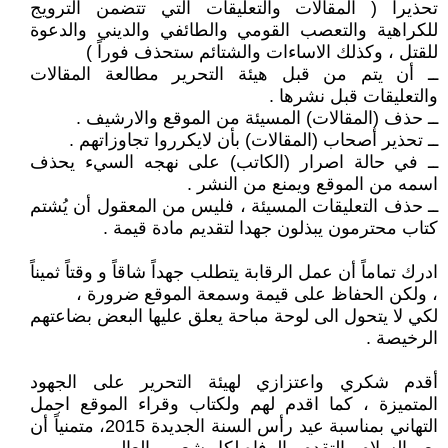
تحذيراً ( المقالات والتعليقات التي تتضمن الترويج
للكراهية والتعصب القومي والطائفي والديني والدعوة
للقتل ، وكذلك الاساءات والشتائم ستحذف فوراً )
ــ أن يتم من قبل هيئة التحرير مطالعة المقالات
والتعليقات قبل نشرها .
ــ حذف (المقالات) المسيئة من الموقع والارشيف .
ــ تحذير أصحاب (المقالات) بأن لايكرروا تجاوزاتهم .
ــ في حالة اصرار (الكاتب) على نهجه السيء يحذف
اسمه من الموقع ويمنع من النشر .
ــ حذف التعليقات المسيئة ، فليس من المعقول أن يُشتم
كتاب محترمون يبذلون جهدا لتقديم مادة قيمة .
ادرك تماماً أن عمل الرقابة يتطلب جهداً شاقاً و وقتاً ثميناً
، ولكن الحفاظ على قيمة وسمعة الموقع ضرورة ،
لكي لا يتحول الى لوحة مباحة يعلق عليها البعض بضاعتهم
الرخيصة .
أقدم شكري واعتزازي لهيئة التحرير على الجهود
المتميزة ، كما اقدم لهم ولكتاب وقراء الموقع اجمل
التهاني بمناسبة عيد رأس السنة الجديدة 2015، متمنياً أن