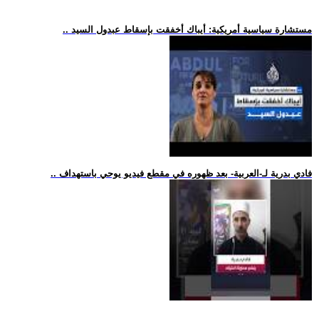
.. مستشارة سياسية أمريكية: أيباك أخفقت بإسقاط عبدول السيد
.. فادي بدرية لـ-العربية- بعد ظهوره في مقطع فيديو يوحي باستهداف