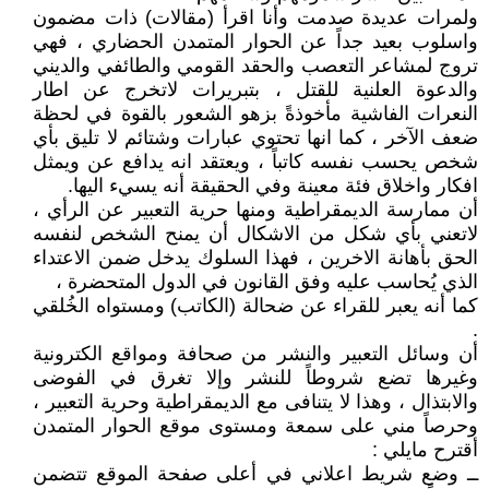
ولمرات عديدة صدمت وأنا اقرأ (مقالات) ذات مضمون
واسلوب بعيد جداً عن الحوار المتمدن الحضاري ، فهي
تروج لمشاعر التعصب والحقد القومي والطائفي والديني
والدعوة العلنية للقتل ، بتبريرات لاتخرج عن اطار
النعرات الفاشية مأخوذةً بزهو الشعور بالقوة في لحظة
ضعف الآخر ، كما انها تحتوي عبارات وشتائم لا تليق بأي
شخص يحسب نفسه كاتباً ، ويعتقد انه يدافع عن ويمثل
افكار واخلاق فئة معينة وفي الحقيقة أنه يسيء اليها.
أن ممارسة الديمقراطية ومنها حرية التعبير عن الرأي ،
لاتعني بأي شكل من الاشكال أن يمنح الشخص لنفسه
الحق بأهانة الاخرين ، فهذا السلوك يدخل ضمن الاعتداء
الذي يُحاسب عليه وفق القانون في الدول المتحضرة ،
كما أنه يعبر للقراء عن ضحالة (الكاتب) ومستواه الخُلقي
.
أن وسائل التعبير والنشر من صحافة ومواقع الكترونية
وغيرها تضع شروطاً للنشر وإلا تغرق في الفوضى
والابتذال ، وهذا لا يتنافى مع الديمقراطية وحرية التعبير ،
وحرصاً مني على سمعة ومستوى موقع الحوار المتمدن
أقترح مايلي :
ــ وضع شريط اعلاني في أعلى صفحة الموقع تتضمن