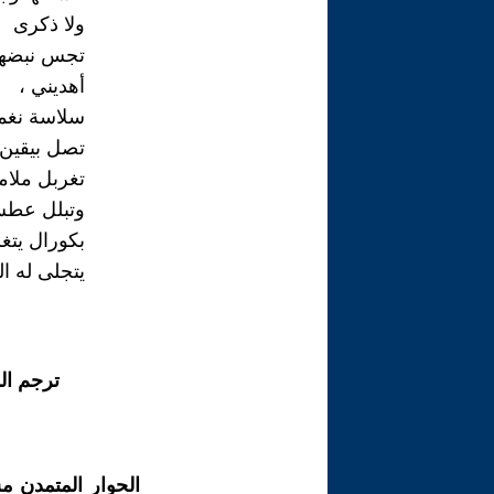
ولا ذكرى
تجس نبضها
أهديني ،
سلاسة نغم
تصل بيقين
تغربل ملام
وتبلل ع
بكورال يتغ
يتجلى له ال
ترجم ال
الحوار المتمدن م