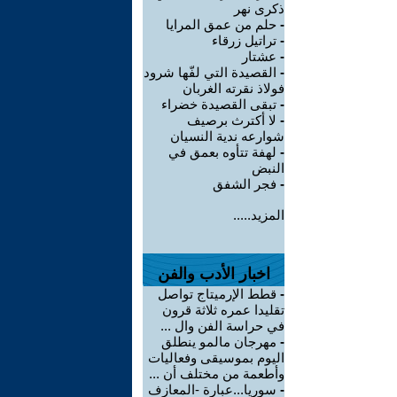
ذكرى نهر
-
حلم من عمق المرايا
-
تراتيل زرقاء
-
عشتار
-
القصيدة التي لفّها شرود
فولاذ نقرته الغربان
-
تبقى القصيدة خضراء
-
لا أكترث برصيف
شوارعه ندية النسيان
-
لهفة تتأوه بعمق في
النبض
-
فجر الشفق
المزيد.....
اخبار الأدب والفن
-
قطط الإرميتاج تواصل
تقليدا عمره ثلاثة قرون
في حراسة الفن وال ...
-
مهرجان مالمو ينطلق
اليوم بموسيقى وفعاليات
وأطعمة من مختلف أن ...
-
سوريا...عبارة -المعازف