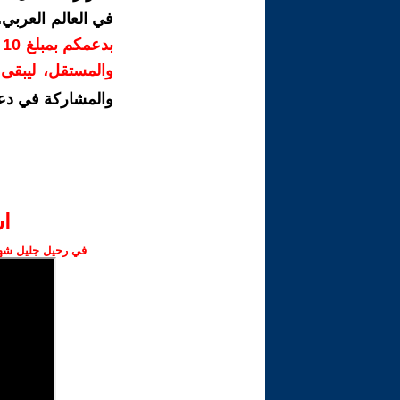
في العالم العربي
ب
والمستقل، ليبقى ص
والمشاركة في دع
ا‫
في رحيل جليل شهبا