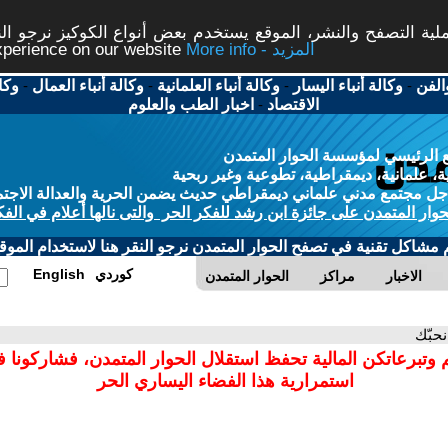
ة التصفح والنشر، الموقع يستخدم بعض أنواع الكوكيز نرجو النق
More info - المزيد
experience on our website
الفن
-
وكالة أنباء اليسار
-
وكالة أنباء العلمانية
-
وكالة أنباء العمال
-
وكا
الاقتصاد
-
اخبار الطب والعلوم
 الرئيسي لمؤسسة الحوار المتمدن
، علمانية، ديمقراطية، تطوعية وغير ربحية
ل مجتمع مدني علماني ديمقراطي حديث يضمن الحرية والعدالة الاجتم
حوار المتمدن على جائزة ابن رشد للفكر الحر والتى نالها أعلام في الفك
م مشاكل تقنية في تصفح الحوار المتمدن نرجو النقر هنا لاستخدام الموقع
كوردي
English
الاخبار
مراكز
الحوار المتمدن
نحبّك
 وتبرعاتكن المالية تحفظ استقلال الحوار المتمدن، فشاركونا 
استمرارية هذا الفضاء اليساري الحر