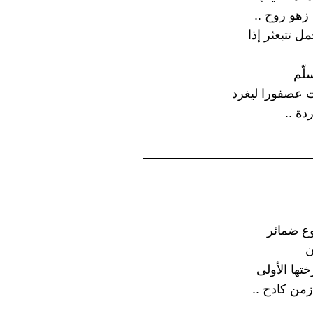
 زهو روح ..
ُمل تتبعثر إذا
لّم
 عصفورا ليغرد
دة ..
________________________
وع ضمائر
ن
تها الأولى
من كادح ..