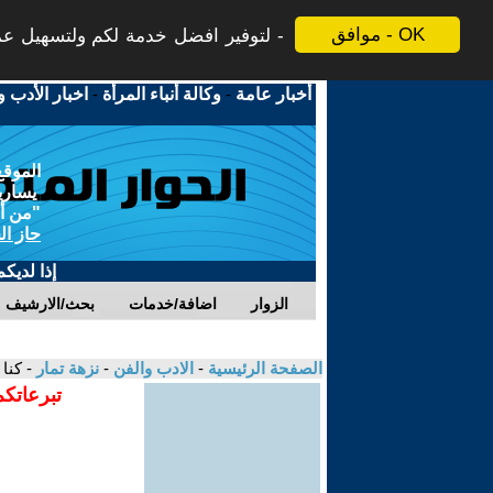
موافق - OK
لتوفير افضل خدمة لكم ولتسهيل عملي
أخبار عامة
-
وكالة أنباء المرأة
-
اخبار الأدب و
الموقع
يسارية
"من أج
حاز ال
إذا لديك
الزوار
اضافة/خدمات
بحث/الارشيف
الصفحة الرئيسية
-
الادب والفن
-
نزهة تمار
- كنا 
تبرعاتكم