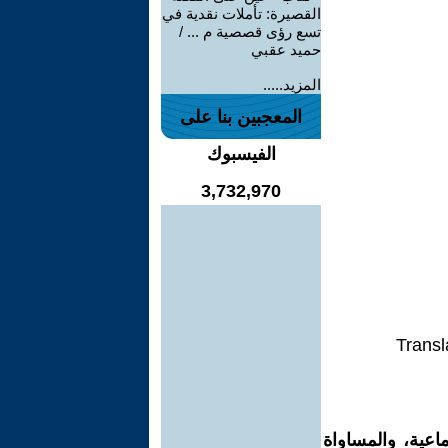
القصيرة: تأملات نقدية في
تسع رؤى قصصية م ... /
حميد عقبي
المزيد.....
المعجبين بنا على
الفيسبوك
3,732,970
Transl
اعية، والمساواة