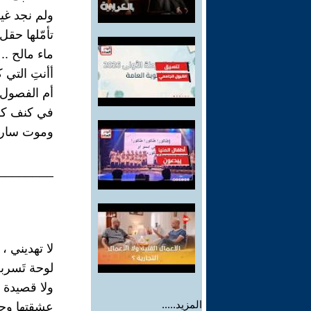
ولم نجد غي
تأمّلها حقل
ماء مالح ..
أأنتِ التي ك
أم الفصول ا
في كنف 
وموت سارح
________
لا تهديني ،
لوحة تَسر
ولا قصيدة
المزيد.....
عشقتها وجن