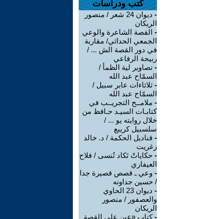
كتب ودراسات
-
ديوان 24 شعر / منصور
الريكان
-
القصة الشاعرة والوعي
الجمعي الحداثي/ مقاربة
في دور القصة الش ... /
ربيحة الرفاعي
-
تصاوير لية الظمأ /
السمّاح عبد الله
-
ثلاثاءات عابر سبيل /
السمّاح عبد الله
-
ملامــح التجريــب في
كتابـات السيـد حـافظ من
خلال روايته يو ... /
سلسبيل كريبع
-
قناديل الحكمة / د. خالد
زغريت
-
حكاياتْ تَكاد تُنسى / فلاح
العيفاري
-
وعي ـ قصص قصيرة جدا
/ حسين جداونه
-
ديوان 23 الحاوي
والعصفور / منصور
الريكان
-
كتاب «عين على القصة