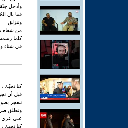
وأدخل جنّة
فما بال الج
وتنزلق
من شفاه س
كلما رسمت
في شتاء ور
________
كنا نحبّك ،
قبل أن تج
تنفجر بطو
وتطلق صرخ
على عري ز
كنا نحبك ،