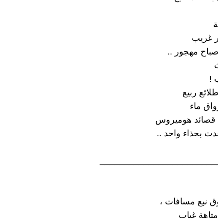
ة
ر غريب
باح مهجور ..
َ
 !
لائع ربيع
واق ماء
قصائد هوميروس
ت بحذاء واحد ..
________________________
نبع مسافات ،
متاهة غياب