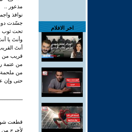
مذعور ..
نوافذ واجم
جسّدت دو
اخر الافلام
تحت ثوب ص
وأنتَ يا أنت
أنتَ القريب
قريب من ط
من عتمة ر
من ملحمة 
حتى وإن عد
________
قطعت شوق 
لأخرج من 