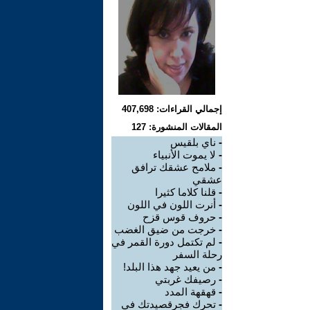
إجمالي القراءات: 407,698
المقالات المنشورة: 127
-
ناي بلقيس
-
لا يموت الأنبياء
-
ملامح عشقك ترافق
عشقي
-
قلنا كلاما كثيرا
-
أنرت اللون في اللون
-
حروف قوس قزح
-
خرجت من ضيق الغضب
-
لم تكتمل دورة القمر في
رحلة السفر
-
من يعيد جهد هذا البلد!
-
رصيفك غربتي
-
قهقهة المدد
-
تحرك فجرقصيدتك في