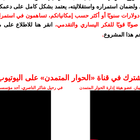
. ولضمان استمراره واستقلاليته، يعتمد بشكل كامل على دعمك
دعمكم بمبلغ 10 دولارات سنويًا أو أكثر حسب إمكانياتكم، تساهمون في استم
وتًا قويًا للفكر اليساري والتقدمي
،
انقر هنا للاطلاع على 
م هذا المشروع
.
شترك في قناة «الحوار المتمدن» على اليوتيوب
ز، عضو هيئة إدارة الحوار المتمدن
في رحيل شاكر الناصري، أحد مؤسسي 