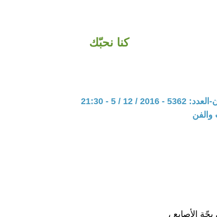
كنا نحبّك
20 / 12 / 5 - 21:30
 والفن
حّة الأصابع ،