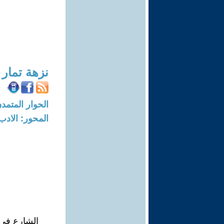
نزهة تمار
الحوار المتمدن-العدد: 5362 - 16
المحور: الادب
الشارع في ب