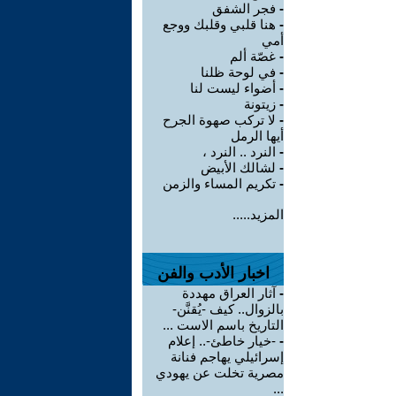
-
فجر الشفق
-
هنا قلبي وقلبك ووجع
أمي
-
غصّة ألم
-
في لوحة ظلنا
-
أضواء ليست لنا
-
زيتونة
-
لا تركب صهوة الجرح
أيها الرمل
-
النرد .. النرد ،
-
لشالك الأبيض
-
تكريم المساء والزمن
المزيد.....
اخبار الأدب والفن
-
آثار العراق مهددة
بالزوال.. كيف -يُقنَّن-
التاريخ باسم الاست ...
-
-خيار خاطئ-.. إعلام
إسرائيلي يهاجم فنانة
مصرية تخلت عن يهودي
...