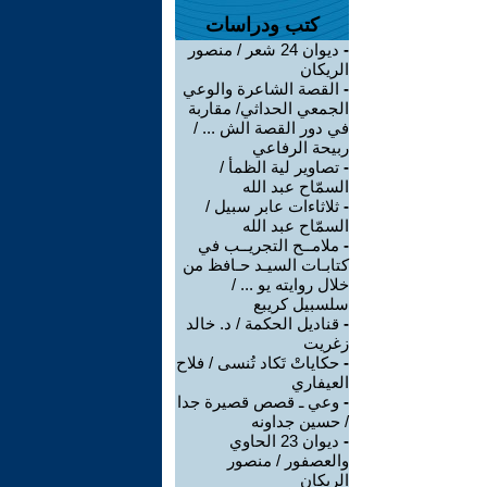
كتب ودراسات
-
ديوان 24 شعر / منصور
الريكان
-
القصة الشاعرة والوعي
الجمعي الحداثي/ مقاربة
في دور القصة الش ... /
ربيحة الرفاعي
-
تصاوير لية الظمأ /
السمّاح عبد الله
-
ثلاثاءات عابر سبيل /
السمّاح عبد الله
-
ملامــح التجريــب في
كتابـات السيـد حـافظ من
خلال روايته يو ... /
سلسبيل كريبع
-
قناديل الحكمة / د. خالد
زغريت
-
حكاياتْ تَكاد تُنسى / فلاح
العيفاري
-
وعي ـ قصص قصيرة جدا
/ حسين جداونه
-
ديوان 23 الحاوي
والعصفور / منصور
الريكان