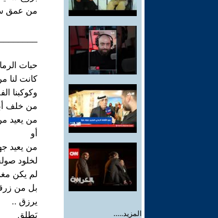
من عمق سط
________
حبات الرما
كانت لنا 
وكوكبنا الف
من خلف أبر
من يعيد من
أو
من يعيد جهد
لخلود صولجا
لم يكن مغ
بل من زرقة
يرزق ..
المزيد.....
يَطلق