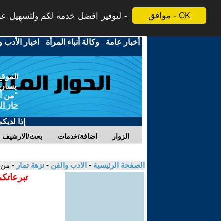
موافق - OK
لتوفير افضل خدمة لكم ولتسهيل عملي
أخبار عامة
-
وكالة أنباء المرأة
-
اخبار الأدب و
الموقع
يسارية
"من أج
حاز ال
إذا لديك
الزوار
اضافة/خدمات
بحث/الارشيف
الصفحة الرئيسية
-
الادب والفن
-
نزهة تمار
- من 
تبرعاتكم