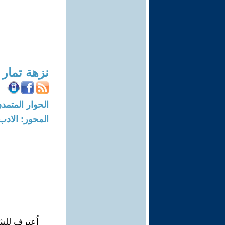
نزهة تمار
الحوار المتمدن-العدد: 5027 - 15
المحور: الادب
اُعترف لل