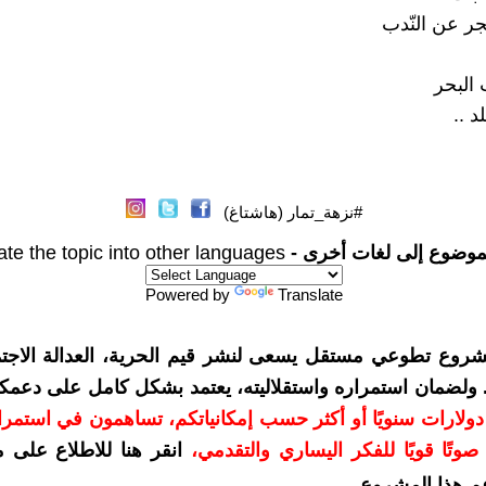
جر عن النّدب
البحر
 ..
#نزهة_تمار (هاشتاغ)
موضوع إلى لغات أخرى -
ate the topic into other languages
Powered by
Translate
شروع تطوعي مستقل يسعى لنشر قيم الحرية، العدالة الاجتم
. ولضمان استمراره واستقلاليته، يعتمد بشكل كامل على دعمك
دعمكم بمبلغ 10 دولارات سنويًا أو أكثر حسب إمكانياتكم، تساهمون في استم
وتًا قويًا للفكر اليساري والتقدمي
،
انقر هنا للاطلاع على 
م هذا المشروع
.