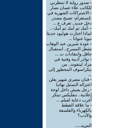
-
صدور رواية لا تنتظرني
للكاتب علاء غسان نصار
-
الاشتراكات الشهرية في
-إنستغرام- تصبح مصدر
دخل جديد.. تعرف ع ...
-
-أمك ثم أمك ثم أمك-..
لماذا اختارت هوليود حديثا
نبويا عنوانا ...
-
عودة شيرين عبد الوهاب
تشعل المسرح.. استقبال
حافل وانتقادات ت ...
-
نوادر أدبية وفنية في
مزاد ليتفوند.. من
نيكراسوف المحظور إلى
...
-
فنان مصري شهير يعلن
اعتزاله التمثيل نهائيا
-
رجل يعيش داخل لوحة
إعلانية.. نتفليكس تبتكر
أغرب دعاية لفيلم ...
-
ما علاقة القطط
بالكهرباء والفلسفة
والأدب؟
المزيد.....