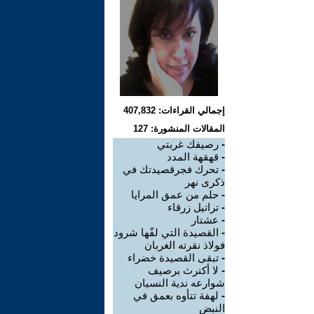
إجمالي القراءات: 407,832
المقالات المنشورة: 127
-
رصيفك غربتي
-
قهقهة المدد
-
تحرك فجرقصيدتك في
ذكرى نهر
-
حلم من عمق المرايا
-
تراتيل زرقاء
-
عشتار
-
القصيدة التي لفّها شرود
فولاذ نقرته الغربان
-
تبقى القصيدة خضراء
-
لا أكترث برصيف
شوارعه ندية النسيان
-
لهفة تتأوه بعمق في
النبض