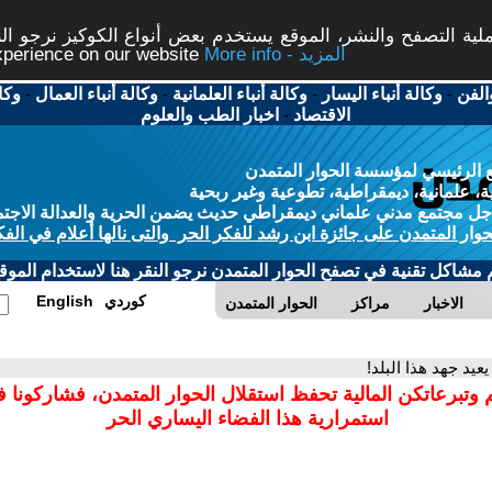
ة التصفح والنشر، الموقع يستخدم بعض أنواع الكوكيز نرجو النق
More info - المزيد
experience on our website
الفن
-
وكالة أنباء اليسار
-
وكالة أنباء العلمانية
-
وكالة أنباء العمال
-
وكا
الاقتصاد
-
اخبار الطب والعلوم
 الرئيسي لمؤسسة الحوار المتمدن
، علمانية، ديمقراطية، تطوعية وغير ربحية
ل مجتمع مدني علماني ديمقراطي حديث يضمن الحرية والعدالة الاجتم
حوار المتمدن على جائزة ابن رشد للفكر الحر والتى نالها أعلام في الفك
م مشاكل تقنية في تصفح الحوار المتمدن نرجو النقر هنا لاستخدام الموقع
كوردي
English
الاخبار
مراكز
الحوار المتمدن
يعيد جهد هذا البلد!
 وتبرعاتكن المالية تحفظ استقلال الحوار المتمدن، فشاركونا 
استمرارية هذا الفضاء اليساري الحر