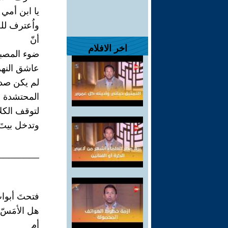
يا ابن أمي
واُعترف للج
أنّ
اخر الافلام
ضوء المصب
عاشق النهر
لم يكن صدي
المحتشدة ب
لتوقف الكل
وتدخل بيتَ 
________
فتحتَ أبوا
هل الأمَسّ
أم