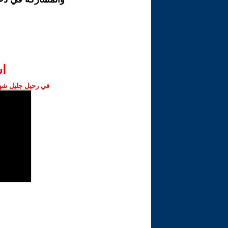
ا‫
في رحيل جليل شهبا