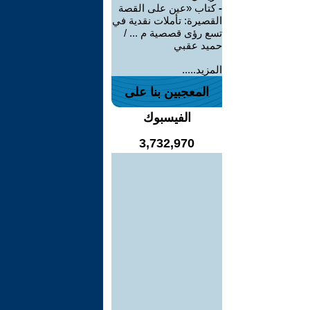
-
كتاب «عين على القصة
القصيرة: تأملات نقدية في
تسع رؤى قصصية م ... /
حميد عقبي
المزيد.....
المعجبين بنا على
الفيسبوك
3,732,970