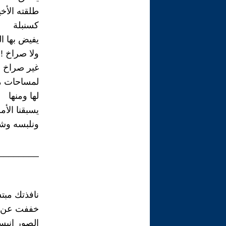
طلقته الأخي
كسنبلة
يفيض بها ال
ولا صراخ !
غير صراخ 
لمساحات مو
لها ومنها
يسبقنا الأم
ونلبسه وشم
________
نافذتك مبت
خففت عن ال
الصور انب