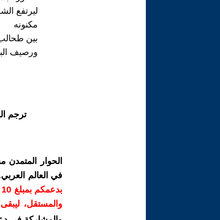
ليرتفع الش
مكنونه
بين طحالب 
ورصيف البلد
ترجم ال
الحوار المتمدن م
في العالم العربي
ب
والمستقل، ليبقى ص
والمشاركة في دع