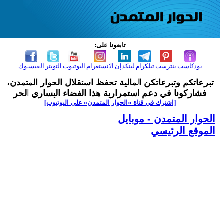
تابعونا على:
بودكاست
بنترست
تيلكرام
لينكدإن
الانستغرام
اليوتيوب
التويتر
الفيسبوك
تبرعاتكم وتبرعاتكن المالية تحفظ استقلال الحوار المتمدن،
فشاركونا في دعم استمرارية هذا الفضاء اليساري الحر
[اشترك في قناة ‫«الحوار المتمدن» على اليوتيوب]
الحوار المتمدن - موبايل
الموقع الرئيسي