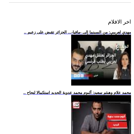
اخر الافلام
.. مهدي لعريبي: من السينما إلى -مافيا-... الجزائر تقبض على زعيم
.. محمد علام وهيثم سعيد: ألبوم محمد عدوية الجديد استكمالا لنجاح