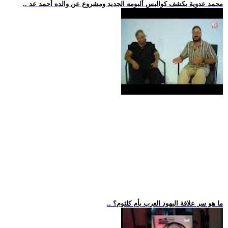
.. محمد عدوية يكشف كواليس ألبومه الجديد ومشروع عن والده أحمد عد
.. ما هو سر علاقة اليهود العرب بأم كلثوم؟