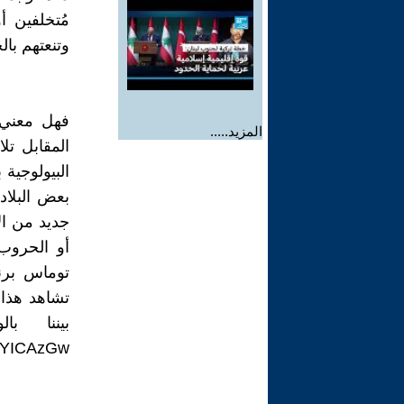
مُتخلفين أ
وتنعتهم بال
فهل معني 
المزيد.....
المقابل تل
البيولوجية 
بعض البلاد
جديد من الأ
أو الحروب 
تشاهد هذا 
بيننا با
iRYICAzGw