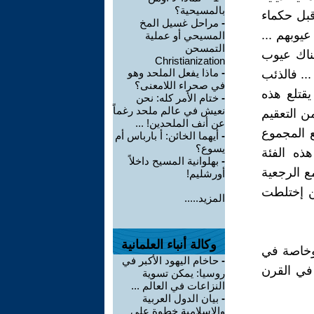
بالمسيحية؟
رهم Quarantined نسلياً من قبل حكماء
-
مراحل غسيل المخ
يوبهم ...
المسيحي أو عملية
التمسحن
هناك عيوب
Christianization
-
ماذا يفعل الملحد وهو
... فالذئب
في صحراء اللامعنى؟
يقتلع هذه
-
ختام الأمر كله: نحن
نعيش في عالم ملحد رغماً
 التعقيم
عن أنف الملحدين! ...
 المجموع
-
أيهما الخائن: أ بارباس أم
يسوع؟
ذه الفئة
-
بهلوانية المسيح داخلاً
ع الرجعية
أورشليم!
ن إختلطت
المزيد.....
وكالة أنباء العلمانية
 وخاصة في
-
حاخام اليهود الأكبر في
 في القرن
روسيا: يمكن تسوية
النزاعات في العالم ...
-
بيان الدول العربية
والإسلامية خطوة على