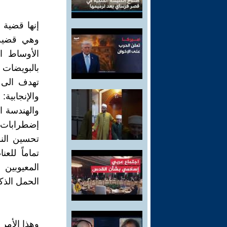
إنها قضية 
تهدف الى 
والإنجابي
والهندسة ال
إضطرابات ج
تحسين النس
تماماً للع
المعيوبين 
الحمل الذك
وهذا الأمر 