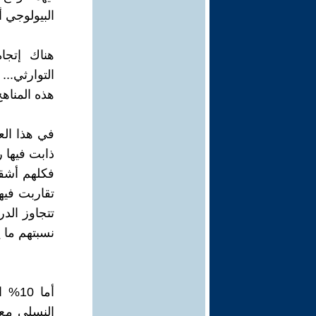
البيولوجي أ
هناك إتجاه
التوارثي..
هذه المناه
ذابت فيها ر
تقاربت فيها
تتجاوز الد
نسبتهم ما يقارب 90% من م
أما 
النسلي مع 