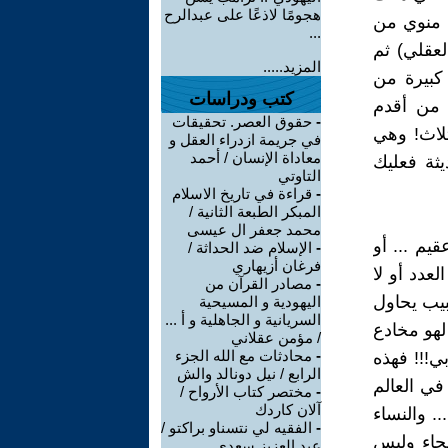
هجومًا لاذعًا على عبدالرح
 منوي من
...
لعقلي) ثم
المزيد.....
كبيرة من
كتب ودراسات
 من أقدم
-
حقوق العصر. تحقيقات
لاث! وهي
في جريمة ازدراء العقل و
معاداة الإنسان / أحمد
ثة فعليك
التاوتي
-
قراءة في تاريخ الاسلام
المبكر الطبعة الثانية /
محمد جعفر ال عيسى
يم ... أو
-
الإسلام ضد الحداثة /
فرغان أزيهاري
عديمة الحركة Sluggish أو قليلة العدد أو لا
-
مصادر القرآن من
بيب يحاول
اليهودية و المسيحية
السريانية و الجاهلية و أ ...
لهو مخادع
/ مؤمن عقلاني
-
محادثات مع الله الجزء
ي!!! فهذه
الرابع / نيل دونالد والش
في العالم
-
مختصر كتاب الأرواح /
آلان كاردك
. والنساء
-
الفقيه لي نتسناو براكتو /
صحاء وليس
عبد العزيز سعدي