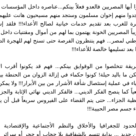
 أيها المصريين فالعدو فعلاً بينكم...عناصره داخل المؤسسات 
ستجدوا منهم إخوان مسلمون وستجد منهم مسيحيون هانت عليه
رة للغرب بعد تقديم خدمات خيانية لصالح الأعداء!!! فلقد إ
باً المصريين الخونة يهتمون بما لهم من أموال ومقتنيات داخ
وطني لمصر... فهم ينتظرون الفرصة حتى تسنح لهم للهجرة الد
بعد تسليمها خالصة للأعداء!!!
ريقة تتخلصوا من الوقوايق بينكم... فهم قد يكونوا أقرب الأ
لكن ما باليد حيلة! كونوا حكماء في إزالة الزوان من الحنطة بي
اء في عملية إستئصال شأفة الأشرار من بين الأبرار!!! ولا يمكن
اً كما ينصح الفكر الديني... فالفكر الديني نهائي الإثابة والجزاء.
ية الجزاء... حتى يتم القضاء على الفيروس سريعاً قبل أن
 جسم مصر الحبيبة!!!
حدود للجغرافيا والأخلاق والنظم الأجتماعية والإقتصادية 
ن جديد ... بداية تتسم بالشفافية بلا حجاب أو حجر أو سرائر 