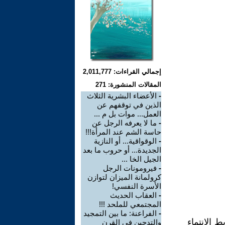
إجمالي القراءات: 2,011,777
المقالات المنشورة: 271
-
الأعضاء البشرية الثلاث
الذين في توقفهم عن
العمل... موات بل م ...
-
ما لا يعرفه الرجل عن
حاسة الشم عند المرأة!!!
-
الوقواقية... أو النازية
الجديدة... أو حروب ما بعد
الجيل الخا ...
-
فيرومونات الرجل
كرولمانة الميزان لتوازن
الأسرة النفسي!
-
العقاب الحديث
المجتمعي للملحد !!!
-
الفراعنة: ما بين التمجيد
ط الإنتماء
والتدجين في القرن