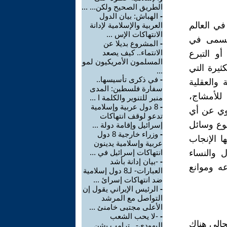
الطريق الصحيح ولكن... ...
-
الهباش: بيان الدول
في العالم
العربية والإسلامية لإدانة
الانتهاكات الإس ...
لمي لما يسمى في
-
المشروع بديلا عن
الانتماء.. كيف يصعد
أوساط الطبية الإنجابية بالتبرع بالحيوانات المنوية Sperm-donation أو التبرع
المسلمون الأمريكيون لمو
سات الكثيرة التي
...
-
في ذكرى تأسيسها..
والعقلية
سفارة فلسطين: المدى
للأمشاج،
منبر للتنوير والكلمة ا ...
-
8 دول عربية وإسلامية
أبوي عن أي
تدعو لوقف انتهاكات
نوع وسائل
إسرائيل وإقامة دولة ...
-
وزراء خارجية 8 دول
ا الإنجاب
عربية وإسلامية يدينون
ل والنساء
انتهاكات إسرائيل في ...
-
-بيان إدانة بأشد
عه وموانع
العبارات- لـ8 دول إسلامية
ضد انتهاكات إسرائ ...
-
الرئيس الإيراني يقول إن
التواصل مع المرشد
الأعلى مجتبى خامنئ ...
-
-لا يحب الشعب
حالي هناك
اليهودي-.. ترامب يشن