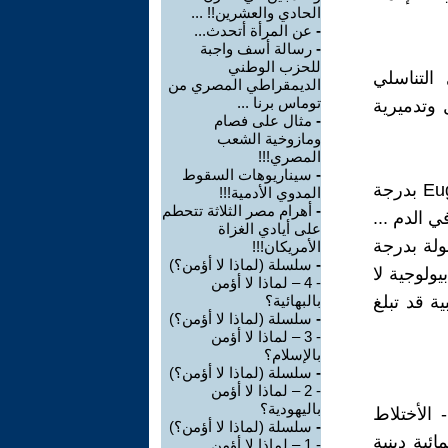
الحادي والعشرين!! ...
-
عن المرأة أتحدث...
-
رسالة أسف واجبة
للحزب الوطني
التناسلي
الديمقراطي المصري من
توماس برنا ...
 وتدميرية
-
مثال على فصام
ومازوخية الشعب
المصري!!!
-
سيناريوهات السقوط
في هذا العالم الذي سادته وسيطرت عليه مفاهيم تحسين النسل Eugenics بدرجة
المدوي الأدمية!!!
-
أهرام مصر الثلاثة تتحطم
ي الدم ...
على أيادي الغزاة
اد عمومة أو خيلولة بدرجة
الأمريكان!!!
-
سلسلة (لماذا لا أؤمن؟)
ولوجية لا
- 4 – لماذا لا أؤمن
ة قد تبلغ
بالبهائية؟
-
سلسلة (لماذا لا أؤمن؟)
- 3 – لماذا لا أؤمن
بالإسلام؟
-
سلسلة (لماذا لا أؤمن؟)
- 2 – لماذا لا أؤمن
باليهودية؟
 الأختلاط
-
سلسلة (لماذا لا أؤمن؟)
ئية دينية
- 1 – لماذا لا أؤمن