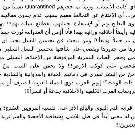
يتبعونها أو أي كانت الأسباب. وربما تم حج
ض... أي الإمتناع عن التخالط معهم بسبب عدم جدوى معالجة ع
ى التعالج بهم أو الإستفادة بجيناتهم، لفظائع نسلية بهم!!! ف
ة وأيضاً أخلاقية وراثية بهم! فأنا أؤمن أن العدوانية تُورث جينياً 
 يلد حملاً وديعاً!!!ً ومن يبحث عن تحسين النسل يجب أن 
رها من جذورها ويقضي على شأفتها بتحسين النسل السلبي من
مل وحجر الفئات البشرية المرفوضة من الإختلاط النسلي مع
مُحسن على كوكب الأرض!!! ولا يخفي على اللبيب منّ ه
منّ من البشر تسري في دمائهم الخيانة والعدوانية والسادية م
 ذات الوقت؟! إنهم العرب ذوي الدماء العربية الصرف أو م
وسات العرب الخَلقية والأخلاقية خِدعةً أو قسراً!!!
قرابة الدم القوي والبالغ الأثر على نفسية القرويين السُذج؛
 له معنى أبداً في ظل تلاشي وشفافية الأحجبة والسرائرية
عشرين!!!