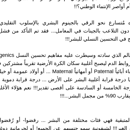
م أواصر الإنتماء الوطني؟!!
 مُتسارع نحو الرقي بالجينوم البشري بالإسلوب التقليدي 
. دون التلاعب بالجينات في المعامل... فقد تم التأكد من فشل
ج في التحسين النسلي للبشر!!!
وابط الدم ليصبح أغلبية سكان الكرة الأرضية تقريباً مشتركين ف
فكلهم أشقاء أبائياً Paternal أو أمهاتياً Maternal ... أو أول
 درجة قرابة أغلبية البشر على الأرض ... درجة قرابة دموية بي
رجة الخامسة أو السادسة على أقصى تقدير!!! نعم هؤلاء الأغلبي
جمل البشر...!!!
10% المتبقية فهي فئات مختلفة من البشر ... رفضوا- أو رُفضوا-
الغير!!! لشيفونية سمو جنسهم عن الجميع! أو لحرمانية دوغما