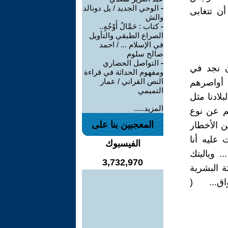
-
الوحي الجديد / يل دونالد
أن تتغابى
والش
-
كتاب : حَمَّالُ أَوْجُهٍ..
الصراع الطبقي والتأويل
في الإسلام ... / احمد
صالح سلوم
-
التواصل الحضاري
ن نجد في
ومفهوم الحداثة في قراءة
النص القراني / عمار
ط أواصرهم
التميمي
بلادنا مثل
المزيد.....
نم عن نوع
المعجبين بنا على
ن الأخطار
 عليه أنا
الفيسبوك
وكو) ... وياليتك
3,732,970
ة البشرية
اق... (