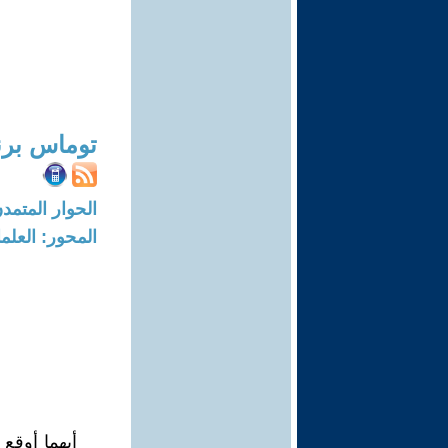
توماس برنا
الحوار المتمدن-العدد: 5300 - 16
المحور: العلما
أيهما أوقع 