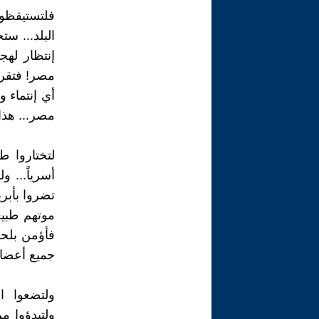
فلتستيقظوا
البلد... 
إنتظار لهج
مصر! فتقري
أي إنتماء 
مصر... هذا 
لتختاروا ط
أسرياً... و
تضروا بأبري
موتهم طبيعي
فأؤمن بلحظ
جميع أعضاء
ولتضعوا ال
ولتبدؤوا م