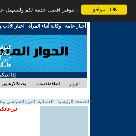
موافق - OK
لتوفير افضل خدمة لكم ولتسهيل عملي
أخبار عامة
-
وكالة أنباء المرأة
-
اخبار الأدب و
الموقع
يسارية
"من أج
حاز ال
إذا لديك
الزوار
اضافة/خدمات
بحث/الارشيف
الصفحة الرئيسية
-
العلمانية، الدين السياسي ونق
تبرعاتكم