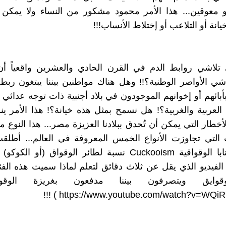
و معوقين... هذا الأمر محمود مشكور من النساء ولا يمكن 
خيانة أو التلاعب أو إختلاط الأنساب!!!
تلاشي روابط الدم في القرن الحادي والعشرين واقعياً أ
اشي الأواصر الوطنية؟!! وهل هناك مواطنين بيننا يبتغون رب
بأبائهم أو إخوانهم الموجودون في بلاد أجنبية ذات توجه عدائي ل
 العربية والغربية؟! هل نسمح بمثل هذه خيانة؟! هذا الأمر ي
خطار التي يمكن أن تُحدق ببلادنا العزيزة مصر... هذا النوع م
التي تجاوزت الأنواع الخمس المعروفة في العالم... أطلقت
توماس برنابا الوقواقية Cuckooism نسبة لطائر الوقواق (أو الك
الفيديو الذي يقل عن ثلاث دقائق لتعلم لماذا سميت هذه الفئ
لوقوايق ويتصرفون بيننا مدفعون بغريزة الوقو
) !!!
https://www.youtube.com/watch?v=WQ