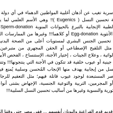
سرية تغيب عن أذهان أغلبية المواطنين الدهماء في أي دولة 
وهي قضية تحسين النسل ( Eugenics )!! وهي الأسم الع
ال
بالبويضات الأنثوية Egg-donation أو كلاهما!!! وغيرها من الممار
تحسين الجنس البشري لمستويات أعلى من الصحة البدنية 
ة: مثل التلقيح الإصطناعي أو الحقن المجهري من متبرعين 
واثية ، وعلاج الجينات ، إختيار الأجنة، الإستنساخ ، الفحص ال
ينية أو عيوب خلقية قد تتكون في الأجنة التي ينتجونها!!! وتت
ل من إيجابية يهدف منها الإنجاب المُحسن وسلبية يُمنع فيه
ناصر المستبعدة لوجود عيوب قاتلة فيهم؛ مثل التعقيم للرجا
أو المجرمين، التربية والتوعية الجنسية، الإجهاض بشتى أنوا
ورية والنسوية وغيرها من أساليب تحسين النسل السلبية!!!
قديم قدم الفراعنة واليونان أنفسهم ... ففي مصر حتى وقتنا ال