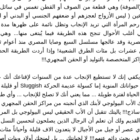
الصوفة) وهي قطعة من الصوف أو القطن تغمس في سائل
عين ( ليس الأزواج لعجزهم أو ضعفهم الجنسي أو البدني أو ا
حم المرأة التي تريد الإنجاب وتظل نائمة على ظهرها مدة 
أغلب الأحوال تنجح هذه الطريقة فيما يُبتغى منها... وهي
صرية وقد عالجها مسلسل السبع وصايا المصري منذ أعوام ث
عشرات بل مئات الطرق الشعبية! وإذا أردت الطريقة الحدي
اكز المتخصصة بالتوليد أو الحقن المجهري!!!
ا يكفي إنك لا تستطيع الإنجاب عدة من السنوات لإقناعك أنك عق
على الأقل حيواناتك المنوية إما كسولة 
حياة لفترة طويلة ... مما يعني أنك لا تصلح للإنجاب ... وأي ط
 الأب البيولوجي لأبنك الذي أنجبته من مراكز الحقن المجهري 
اذج!!! ياليتك تتقبل أن الأب الحقيقي ليس البيولوجي بل المرب
 القديم ولك أن تعلم أن الرجال الذين يصلحون لتحسين النسل 
عصر أو جيل من الأجيال لا يتعدون الاف قليلة وأحياناً مئات..
ً في بحث دائم عنهم!!! لا لخيانتك ... بل لمنحك أولاد وبنات أ