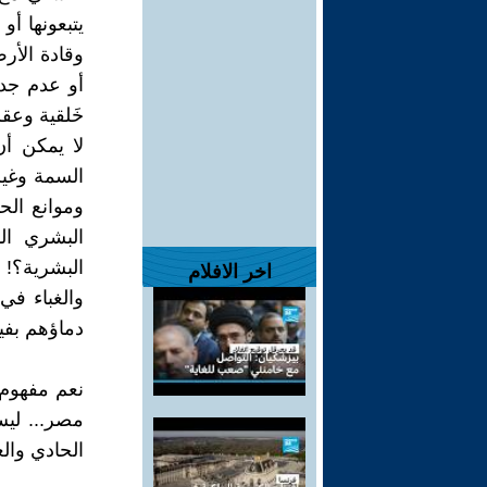
وقادة الأر
أو عدم جدو
خَلقية وعقلي
لا يمكن أن
السمة وغي
وموانع الح
البشري ال
البشرية؟! 
اخر الافلام
والغباء في
دماؤهم بفير
نعم مفهوم 
مصر... ليس
الحادي وال