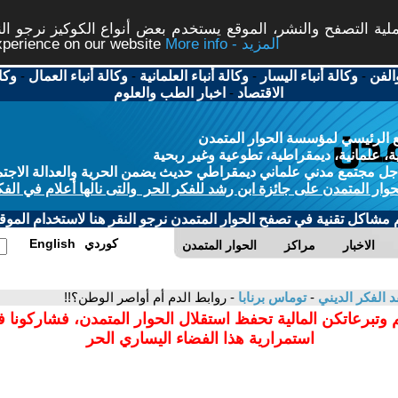
ة التصفح والنشر، الموقع يستخدم بعض أنواع الكوكيز نرجو النق
More info - المزيد
experience on our website
الفن
-
وكالة أنباء اليسار
-
وكالة أنباء العلمانية
-
وكالة أنباء العمال
-
وكا
الاقتصاد
-
اخبار الطب والعلوم
 الرئيسي لمؤسسة الحوار المتمدن
، علمانية، ديمقراطية، تطوعية وغير ربحية
ل مجتمع مدني علماني ديمقراطي حديث يضمن الحرية والعدالة الاجتم
حوار المتمدن على جائزة ابن رشد للفكر الحر والتى نالها أعلام في الفك
م مشاكل تقنية في تصفح الحوار المتمدن نرجو النقر هنا لاستخدام الموقع
كوردي
English
الاخبار
مراكز
الحوار المتمدن
د الفكر الديني
-
توماس برنابا
- روابط الدم أم أواصر الوطن؟!!
 وتبرعاتكن المالية تحفظ استقلال الحوار المتمدن، فشاركونا 
استمرارية هذا الفضاء اليساري الحر