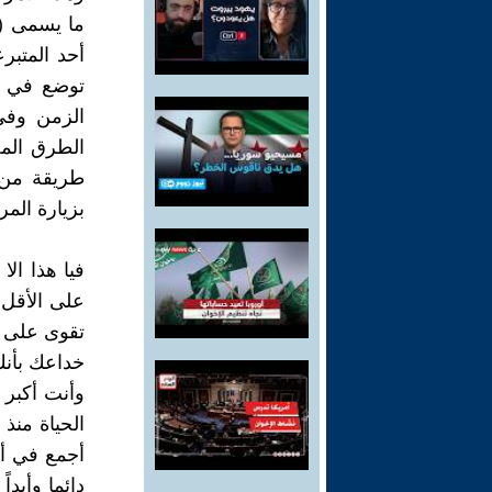
ما يسمى (
أحد المتبر
توضع في ر
الزمن وفي 
الطرق الم
طريقة من 
بزيارة المر
فيا هذا ال
تقوى على ال
خداعك بأنك
وأنت أكبر س
الحياة منذ
أجمع في أي 
دائما وأبدا