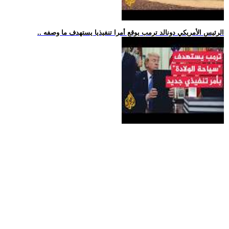
.. الرئيس الأمريكي دونالد ترمب يوقع أمرا تنفيذيا يستهدف ما وصفه