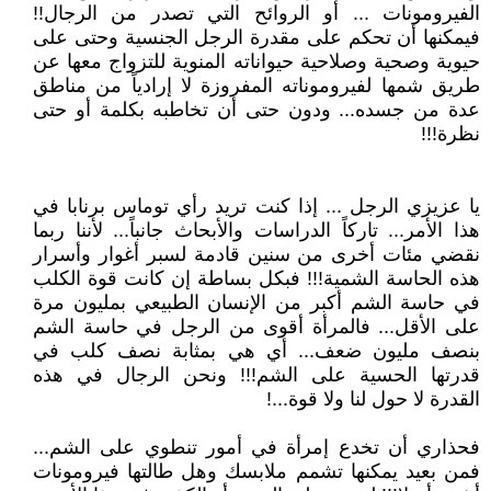
الفيرومونات ... أو الروائح التي تصدر من الرجال!!
فيمكنها أن تحكم على مقدرة الرجل الجنسية وحتى على
حيوية وصحية وصلاحية حيواناته المنوية للتزواج معها عن
طريق شمها لفيروموناته المفروزة لا إرادياً من مناطق
عدة من جسده... ودون حتى أن تخاطبه بكلمة أو حتى
نظرة!!!
يا عزيزي الرجل ... إذا كنت تريد رأي توماس برنابا في
هذا الأمر... تاركاً الدراسات والأبحاث جانباً... لأننا ربما
نقضي مئات أخرى من سنين قادمة لسبر أغوار وأسرار
هذه الحاسة الشمية!!! فبكل بساطة إن كانت قوة الكلب
في حاسة الشم أكبر من الإنسان الطبيعي بمليون مرة
على الأقل... فالمرأة أقوى من الرجل في حاسة الشم
بنصف مليون ضعف... أي هي بمثابة نصف كلب في
قدرتها الحسية على الشم!!! ونحن الرجال في هذه
القدرة لا حول لنا ولا قوة...!
فحذاري أن تخدع إمرأة في أمور تنطوي على الشم...
فمن بعيد يمكنها تشمم ملابسك وهل طالتها فيرومونات