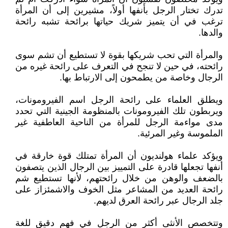
تدرك تختار الرجل بأنفها أولاً، مشيرين إلى أن المرأة
ترغب في أن يتميز شريك حياتها برائحة تشبه رائحة
والدها.
والمرأة التي تحب شريكها بقوة لا تستطيع أن تشم سوى
رائحته، في حين لا تنجح في التعرف على رائحة غيره من
الرجال وخاصة من يطمحون إلى الارتباط بها.
ويطلق العلماء على رائحة الرجل اسم الفيرومونات،
ويربطون تلك الفيرومونات بالمنظومة الجينية التي تحدد
مدى مواءمة الرجل للمرأة من الناحية العاطفية غير
الملموسة وغير المرئية.
ويؤكد علماء هولنديون أن المرأة تمتلك قوة خارقة في
أنفها تجعلها قادرة على التمييز بين الرجال الذين يتصفون
بالضعف والوهن من خلال رائحتهم، لأنها تستطيع شم
رائحة العديد من المشاعر مثل الخوف والاشمئزاز على
جلد الرجال عبر رائحة العرق لديهم.
وتتخصص الأنثى أكثر من الرجل في فهم دقيق للغة