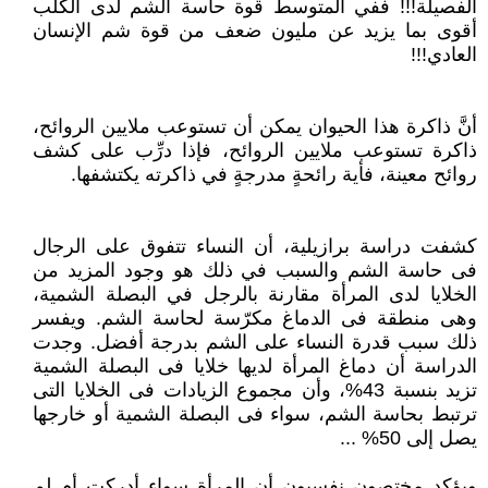
الفصيلة!!! ففي المتوسط قوة حاسة الشم لدى الكلب
أقوى بما يزيد عن مليون ضعف من قوة شم الإنسان
العادي!!!
أنَّ ذاكرة هذا الحيوان يمكن أن تستوعب ملايين الروائح،
ذاكرة تستوعب ملايين الروائح، فإذا درِّب على كشف
روائح معينة، فأية رائحةٍ مدرجةٍ في ذاكرته يكتشفها.
كشفت دراسة برازيلية، أن النساء تتفوق على الرجال
فى حاسة الشم والسبب في ذلك هو وجود المزيد من
الخلايا لدى المرأة مقارنة بالرجل في البصلة الشمية،
وهى منطقة فى الدماغ مكرّسة لحاسة الشم. ويفسر
ذلك سبب قدرة النساء على الشم بدرجة أفضل. وجدت
الدراسة أن دماغ المرأة لديها خلايا فى البصلة الشمية
تزيد بنسبة 43%، وأن مجموع الزيادات فى الخلايا التى
ترتبط بحاسة الشم، سواء فى البصلة الشمية أو خارجها
يصل إلى 50% ...
ويؤكد مختصون نفسيون أن المرأة سواء أدركت أم لم