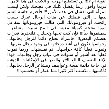
أنثوية أم لا!!! لن تستطيع الهرب أو الكذب في هذا الأمر...
فربما وأقول ربما يفشل كلبك في فضحك ولكن ليست
المرأة التي تفشل في هذه الأمور!!! فأحترم حاسة الشم
لديها ... التي فضلتك عن مئات الرجال غيرك بسبب
رائحتك أو فيروموناتك التي طالت فيروموناتها لتتفاعل
سويا منتجة كيمياء معينة في المخ سببت مشاعر...
سميتموها حباً!!! فإن كنت تحبها وتحبك... فلتحترما قدرات
بعضكم البعض!!! فالمرأة تحتاج دائماً للرجل بجانبها...
وحواسها تكون في أشد درجاتها في وجود رجال بقربها...
وتموت فعلياً كافة حواسها... ثم نفسيتها... وربما تموت
فعلياً بعد أشهر أو سنوات في غياب رجل بجانبها... فهذا
الإناء الضعيف البالغ الأثر والقدر في الإمكانيات الذهنية
في حاجة دائمة لمعية وعواطف ومشاعر الرجل بجانبها...
فأكسبها... تكسب أكثر كثيراً مما تفتكر أو تحتسب!!!