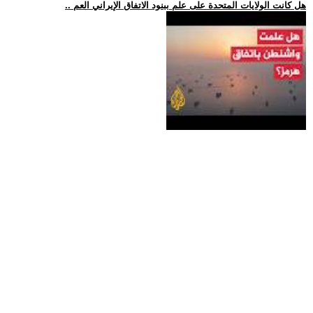
.. هل كانت الولايات المتحدة على علم ببنود الاتفاق الإيراني العم