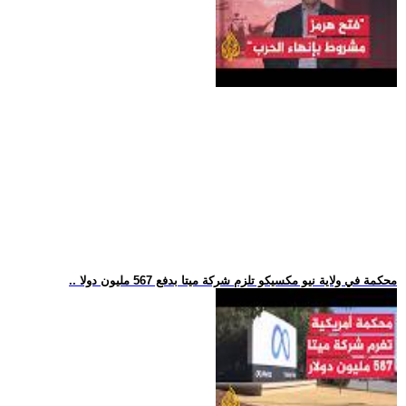
.. محكمة في ولاية نيو مكسيكو تلزم شركة ميتا بدفع 567 مليون دولا