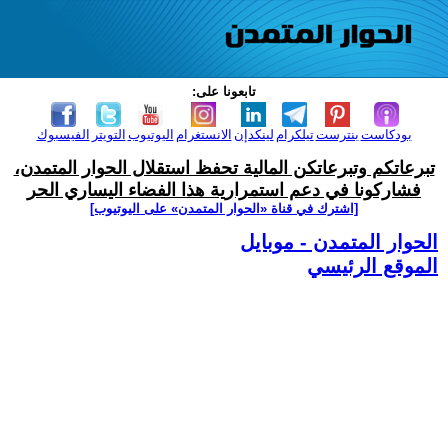
تابعونا على:
بودكاست
بنترست
تيلكرام
لينكدإن
الانستغرام
اليوتيوب
التويتر
الفيسبوك
تبرعاتكم وتبرعاتكن المالية تحفظ استقلال الحوار المتمدن،
فشاركونا في دعم استمرارية هذا الفضاء اليساري الحر
[اشترك في قناة ‫«الحوار المتمدن» على اليوتيوب]
الحوار المتمدن - موبايل
الموقع الرئيسي