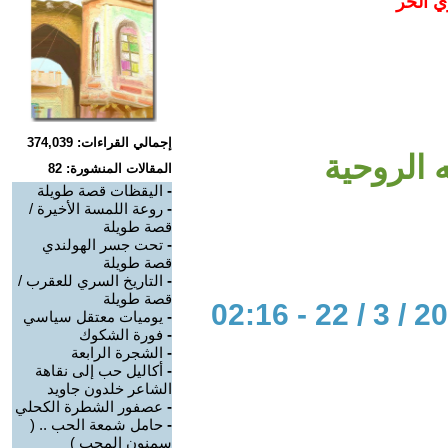
ي الحر
إجمالي القراءات: 374,039
 الروحية
المقالات المنشورة: 82
-
اليقظات قصة طويلة
-
روعة اللمسة الأخيرة /
قصة طويلة
-
تحت جسر الهولندي
قصة طويلة
-
التاريخ السري للعقرب /
قصة طويلة
-
يوميات معتقل سياسي
-
فورة الشكوك
-
الشجرة الرابعة
-
أكاليل حب إلى نقاهة
الشاعر خلدون جاويد
-
عصفور الشطرة الكحلي
-
حامل شمعة الحب .. (
سمنون المحب )