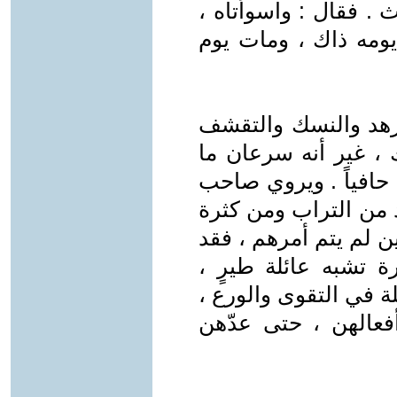
 . فقال : واسوأتاه ،
 يومه ذاك ، ومات يوم
لزهد والنسك والتقشف
اك ، غير أنه سرعان ما
حافياً . ويروي صاحب
 من التراب ومن كثرة
ين لم يتم أمرهم ، فقد
 تشبه عائلة طيرٍ ،
ة في التقوى والورع ،
أفعالهن ، حتى عدّهن