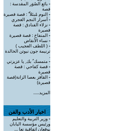
-
بائع الصُوَر المقدسة :
قصة
-
النوم مُبتَلاّ ً : قصة قصيرة
-
أسرار النجم الغجري
-
نزلاء الفنادق : قصة
قصيرة
-
المنفاخ : قصة قصيرة
-
نساء الأنقاض
-
( اللطف العجيب )
ترنيمة جون نيوتن الخالدة
.
-
متمسك ٌ بك ِ يا عزيزتي
-
قصة كفاحي : قصة
قصيرة
-
القافز بعصا الزانة(قصة
قصيرة)
المزيد.....
اخبار الأدب والفن
-
وزير التربية والتعليم
ورئيس مؤسسة اليابان
يوقعان اتفاقية تعا ...