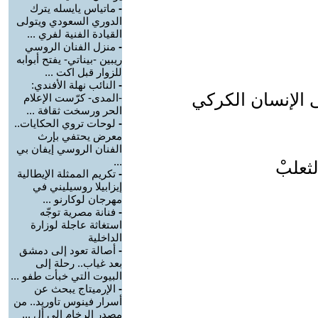
-
ماتياس يايسله يترك
الدوري السعودي ويتولى
القيادة الفنية لفري ...
-
منزل الفنان الروسي
ريبين -بيناتي- يفتح أبوابه
للزوار قبل اكت ...
-
النائب نهلة الأفندي:
ى الإنسان الكركي
-المدى- كرّست الإعلام
الحر ورسخت ثقافة ...
-
لوحات تروي الحكايات..
معرض يحتفي بإرث
الفنان الروسي إيفان بي
...
ثعلبْ
-
تكريم الممثلة الإيطالية
إيزابيلا روسيليني في
مهرجان لوكارنو ...
-
فنانة مصرية توجّه
استغاثة عاجلة لوزارة
الداخلية
-
أصالة تعود إلى دمشق
بعد غياب.. رحلة إلى
البيوت التي خبأت طفو ...
-
الإرميتاج يبحث عن
أسرار فينوس تاوريد.. من
مصدر الرخام إلى أل ...