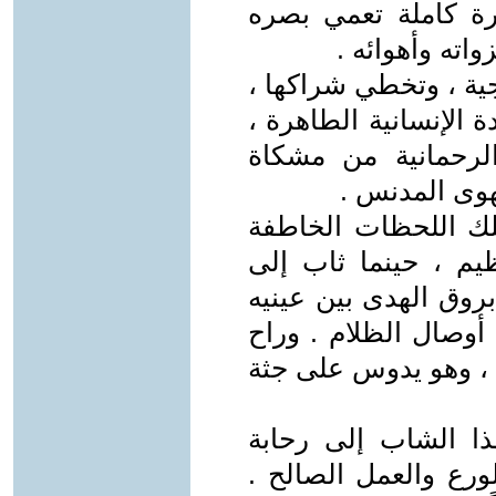
ة كاملة تعمي بصره
اته وأهوائه .
جية ، وتخطي شراكها ،
دة الإنسانية الطاهرة ،
لرحمانية من مشكاة
لهوى المدنس .
ك اللحظات الخاطفة
م ، حينما ثاب إلى
بروق الهدى بين عينيه
وصال الظلام . وراح
 ، وهو يدوس على جثة
ذا الشاب إلى رحابة
لورع والعمل الصالح .