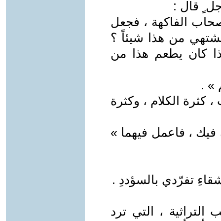
ل ٍ قال :
حاب الفاكهة ، فجعل
تشتهي من هذا شيئاً ؟
ذا كان يطعم هذا من
 » .
 كثرة الكلام ، وكثرة
ن فيك ، فاعمل فيهما »
قاءِ تفرّدي بالسؤددِ .
التراثية ، التي ترد