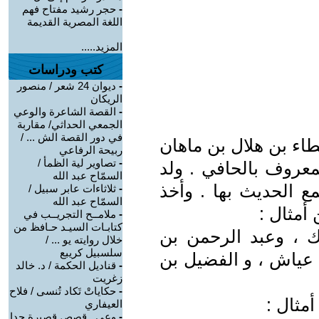
-
حجر رشيد مفتاح فهم
اللغة المصرية القديمة
المزيد.....
كتب ودراسات
-
ديوان 24 شعر / منصور
الريكان
-
القصة الشاعرة والوعي
الجمعي الحداثي/ مقاربة
في دور القصة الش ... /
اء بن هلال بن ماهان
ربيحة الرفاعي
-
تصاوير لية الظمأ /
لمعروف بالحافي . ولد
السمّاح عبد الله
ع الحديث بها . وأخذ
-
ثلاثاءات عابر سبيل /
السمّاح عبد الله
أمثال :
-
ملامــح التجريــب في
كتابـات السيـد حـافظ من
رك ، وعبد الرحمن بن
خلال روايته يو ... /
سلسبيل كريبع
 عياش ، و الفضيل بن
-
قناديل الحكمة / د. خالد
زغريت
-
حكاياتْ تَكاد تُنسى / فلاح
مثال :
العيفاري
-
وعي ـ قصص قصيرة جدا