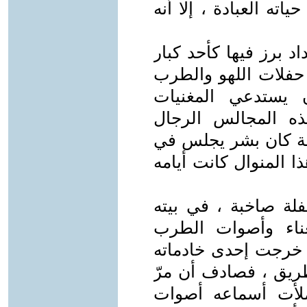
اته العبادة ، إلا أنه
د برز فيها كأحد كبار
ر حفلات اللهو والطرب
 يستدعي المغنيات
ذه المجالس الرجال
رقة كان بشر يجلس في
ا المنوال كانت أيامه
فلة صاخبة ، في بيته
غناء وأصوات الطرب
ء خرجت إحدى خادماته
طريق ، فصادف أن مرّ
ملأت أسماعه أصوات