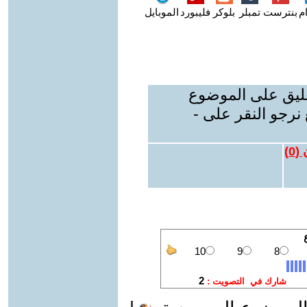
م
بنترست
تمبلر
بلوكر
فليبورد
الموبايل
عليق على الموضوع
نرجو النقر على -
 (
0
)