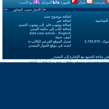
بنترست
بلوكر
فليبورد
الموبايل
بودكاست
اضافة موضوع جديد
التضامنية
اضافة خبر
إضافة يوتيوب-فلم إلى يوتيوب التمدن
إضافة كتاب إلى مكتبة التمدن
Add new article - English
أضف حملة
3,732,97
تعديل الموقع الفرعي للكاتب-ة
ابحث في موقع الحوار المتمدن
شر متاحة للجميع مع الإشارة إلى المصدر
ضاء هيئة الادارة لا تعبر بالضرورة عن رأي الحوار المتمدن