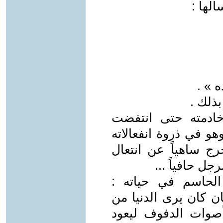
ألها :
 » .
ذلك .
ادمته حتى انتفضت
و في ذروة انفعالاته
رج ساهياً عن انتعال
ل حافياً ...
الحاسم في حياته :
ان كان يرى الدنيا من
أصوات الدفوف ليعود