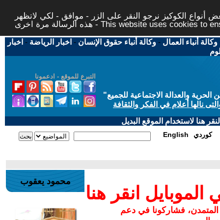
 أنواع الكوكيز نرجو النقر على الزر - موافق - لكي لاتظهر
This website uses cookies to ensure you ge
وكالة أنباء العمال
-
وكالة أنباء حقوق الإنسان
-
اخبار الرياضة
-
اخبار
لوم
التبرع للموقع - ادعمونا
حرية والعدالة الاجتماعية للجميع
"
تى نالها أعلام في الفكر والثقافة
قر هنا لاستخدام الموقع البديل
كوردي
English
محمود يعقوب
لموبايل انقر هنا
 المتمدن، فشاركونا في دعم