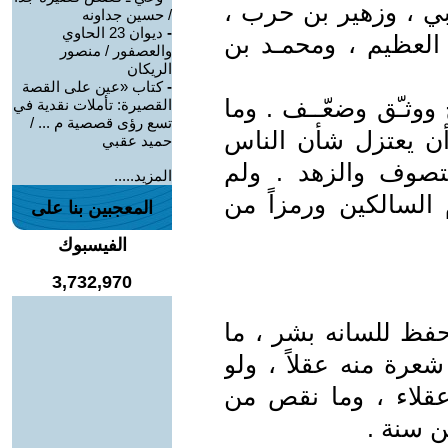
ربي ، وزهير بن حرب ،
/ حسين جداونه
-
ديوان 23 الحاوي
لعظيم ، ومحمـد بن
والعصفور / منصور
الريكان
-
كتاب «عين على القصة
ح ووثـّق وضعّــف . وما
القصيرة: تأملات نقدية في
تسع رؤى قصصية م ... /
ن يعتزل شأن الناس
حميد عقبي
تصوف والزهد . ولم
المزيد.....
 السالكين ورمزاً من
المعجبين بنا على
الفيسبوك
3,732,970
أحفظ للسانه بشر ، ما
شعرة منه عقلاً ، ولو
 عقلاء ، وما نقص من
 سنة .