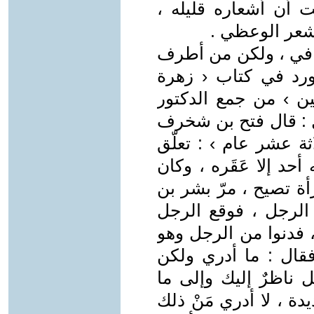
 أن أشعاره قليله ،
شعر الوعظي .
في ، ولكن من أطرف
ورد في كتاب ‹ زهرة
ين › من جمع الدكتور
ول : قال فتح بن شخرف
ة عشر عام › : تعلّق
حد إلا عَقَره ، وكان
أة تصيح ، مرّ بشر بن
 الرجل ، فوقع الرجل
، فدنوا من الرجل وهو
فقال : ما أدري ولكن
ل ناظرٌ إليك وإلى ما
دة ، لا أدري مَنْ ذلك