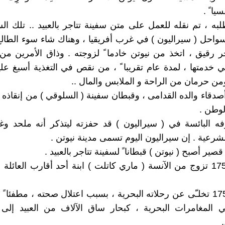
يا ً .
لبه ، تم نقله للعمل على متن سفينة تتاجر بالعبيد .. تلك الس
سواحل ( سيراليون ) في غرب أفريقيا ، وهناك شاء سوء الطال
اجر رقيق ، اتخذ من نيوتن خادما ً لزوجته . وذاق الأمرين من
خدمتها ، لمدة عام تقريبا ً ، من نقص في التغذية أسبغ ع
ومن حرمان من الراحة و الملابس والمال ..
صدقاء والده القدامى ، وقبطان سفينة ( السلوقي ) من إنقاذه و
وطن .
 البائسة في ( سيراليون ) قد حفزته ليتذكر أنه ملحد وغي
لشرعية . إن سيراليون اليوم تسمى مدينة نيوتن .
ير أصبح ( نيوتن ) قبطانا ً لسفينة تتاجر بالعبيد .
في عام 1750 تزوج من الآنسة ( ماري كاتلت ) ابنة أحد أقارب العائلة 
في عام 1754 تخلـّى عن رحلاته البحرية ، بسبب اعتلال صحته ، مطفئا 
 المغامرات البحرية ، كبحار ساق الآلاف من العبيد إلى
.