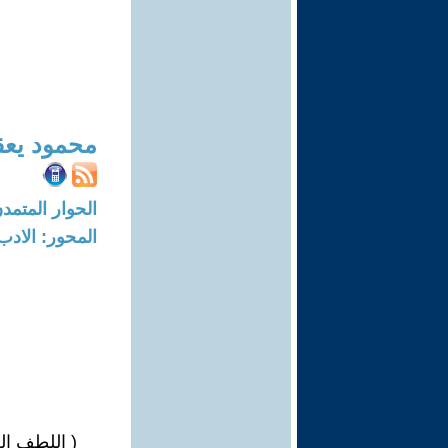
محمود يع
الحوار المتمدن-العدد: 2875 - 0
المحور: الادب
( اللطف ال