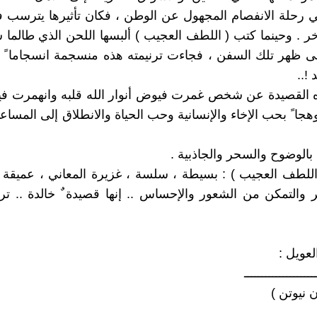
 رحلة الانفصام المجهول عن الوطن ، فكان تأثيرها يترسب 
آخر . وحينما كتب ( اللطف العجيب ) ألبسها اللحن الذي طالما س
ى ظهر تلك السفن ، فجاءت ترنيمته هذه منسجمة انسجاما ً خ
 !..
 القصيدة عن شخص غمرت فيوض أنوار الله قلبه وانهمرت فيه
هجا ً بحب الإخاء والإنسانية وحب الحياة والانطلاق إلى المساع
بالوضوح والسحر والجاذبية .
للطف العجيب ) : بسيطة ، سلسة ، غزيرة المعاني ، عميقة 
ير والتمكن من الشعور والإحساس .. إنها قصيدة ٌ خالدة .. ترن
العويل :
ــــــــــــــــــــ
 نيوتن )