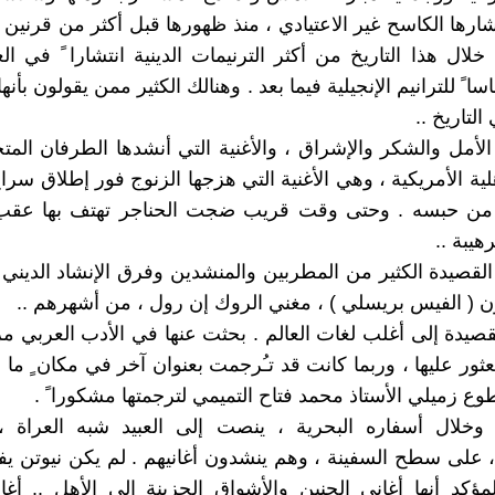
شارها الكاسح غير الاعتيادي ، منذ ظهورها قبل أكثر من قرنين
لال هذا التاريخ من أكثر الترنيمات الدينية انتشارا ً في الع
ا ً للترانيم الإنجيلية فيما بعد . وهنالك الكثير ممن يقولون بأن
التاريخ ..
 الأمل والشكر والإشراق ، والأغنية التي أنشدها الطرفان المت
ية الأمريكية ، وهي الأغنية التي هزجها الزنوج فور إطلاق سرا
 ) من حبسه . وحتى وقت قريب ضجت الحناجر تهتف بها عقب
هيبة ..
 القصيدة الكثير من المطربين والمنشدين وفرق الإنشاد الديني 
ون ( الفيس بريسلي ) ، مغني الروك إن رول ، من أشهرهم ..
صيدة إلى أغلب لغات العالم . بحثت عنها في الأدب العربي مرار
ثور عليها ، وربما كانت قد تـُرجمت بعنوان آخر في مكان ٍ ما 
وع زميلي الأستاذ محمد فتاح التميمي لترجمتها مشكورا ً .
 وخلال أسفاره البحرية ، ينصت إلى العبيد شبه العراة ، 
 على سطح السفينة ، وهم ينشدون أغانيهم . لم يكن نيوتن يفهم
ؤكد أنها أغاني الحنين والأشواق الحزينة إلى الأهل .. أغا