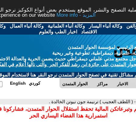
ة التصفح والنشر، الموقع يستخدم بعض أنواع الكوكيز نرجو النق
More info - المزيد
experience on our website
الفن
-
وكالة أنباء اليسار
-
وكالة أنباء العلمانية
-
وكالة أنباء العمال
-
وكا
الاقتصاد
-
اخبار الطب والعلوم
 الرئيسي لمؤسسة الحوار المتمدن
، علمانية، ديمقراطية، تطوعية وغير ربحية
ل مجتمع مدني علماني ديمقراطي حديث يضمن الحرية والعدالة الاجتم
حوار المتمدن على جائزة ابن رشد للفكر الحر والتى نالها أعلام في الفك
م مشاكل تقنية في تصفح الحوار المتمدن نرجو النقر هنا لاستخدام الموقع
كوردي
English
الاخبار
مراكز
الحوار المتمدن
- ( اللطف العجيب ) ترنيمة جون نيوتن الخالدة .
 وتبرعاتكن المالية تحفظ استقلال الحوار المتمدن، فشاركونا 
استمرارية هذا الفضاء اليساري الحر