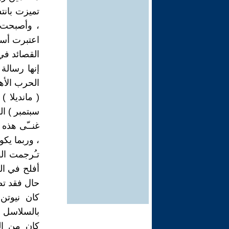
تميزت بانت
، وأصبحت خ
اعتبرت أساس
القصائد في 
إنها رسالة
الحرب الأهل
( مانديلا
سبتمبر ) الر
غنــّى هذه
، وربما يك
تـُرجمت الق
أفلح في الع
حال فقد تط
كان نيوتن
بالسلاسل ،
كان من الم