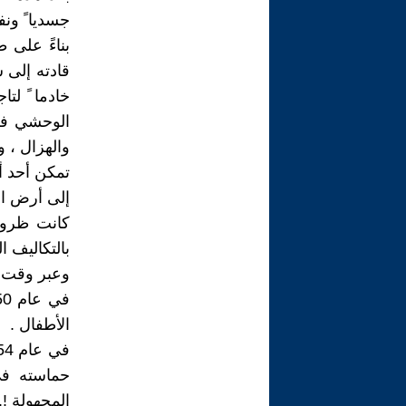
جسديا ً ونفس
بناءً على ط
قادته إلى 
خادما ً لت
الوحشي في 
والهزال ، 
تمكن أحد أ
إلى أرض ال
كانت ظروفه
بالتكاليف ا
وعبر وقت قص
الأطفال .
حماسته في
المجهولة !.