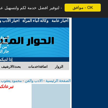
موافق - OK
لتوفير افضل خدمة لكم ولتسهيل عملي
أخبار عامة
-
وكالة أنباء المرأة
-
اخبار الأدب و
الموقع
يسارية
"من أج
حاز ال
إذا لديك
الزوار
اضافة/خدمات
بحث/الارشيف
الصفحة الرئيسية
-
الادب والفن
-
محمود يعقوب
تبرعاتكم