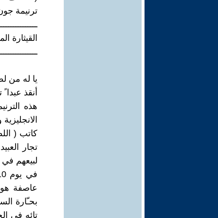
ترنيمة جون 
ــــــــــــــــ
القيثارة ال
ــــــــــــــــ
يا له من ل
أنقذ عبدا ً 
هذه الترنيم
الانجليزية 
كاتب ( الل
تجار العبي
لبيعهم في م
عاصفة هوجا
بحـّارة الس
تائه في ال