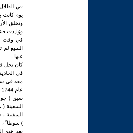
في الظلال 
يوم كانت بر
ووُلـِدت قيث
في وقت مب
السبع لم ت
عنها .
كان نجل قا
في الحادية
معه في ست 
عام 1744 .
سيق ( جون
السفينة ( 
) سوطا ً ، و
بعد هذه الع