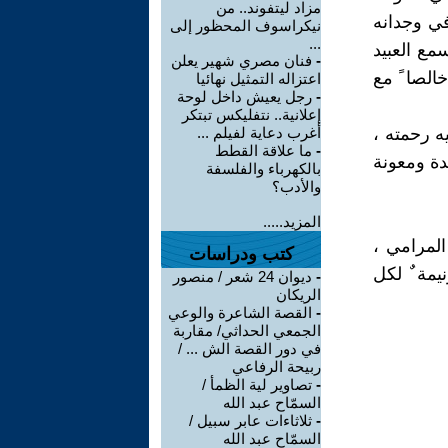
مزاد ليتفوند.. من
في وجدانه
نيكراسوف المحظور إلى
...
مع العبيد
-
فنان مصري شهير يعلن
الصا ً مع
اعتزاله التمثيل نهائيا
-
رجل يعيش داخل لوحة
إعلانية.. نتفليكس تبتكر
 رحمته ،
أغرب دعاية لفيلم ...
-
ما علاقة القطط
دة ومعونة
بالكهرباء والفلسفة
والأدب؟
المزيد.....
المرامي ،
كتب ودراسات
يمة ٌ لكل
-
ديوان 24 شعر / منصور
الريكان
-
القصة الشاعرة والوعي
الجمعي الحداثي/ مقاربة
في دور القصة الش ... /
ربيحة الرفاعي
-
تصاوير لية الظمأ /
السمّاح عبد الله
-
ثلاثاءات عابر سبيل /
السمّاح عبد الله