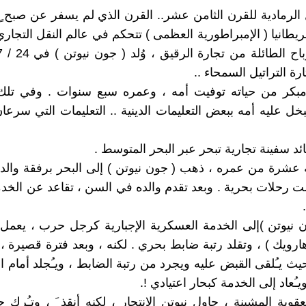
الرمادية للقرن الثامن عشر.. القرن الذي لم يسفر عن صبح ٍ أ
يطانيا ( الإمبراطورية العظمى ) تتحكم في عالم النقل التجاري
ارة التراتيل السمحاء ..
كر من حياته توفيت أمه ، وعمره سبع سنوات . وفي تلك
بخل عليه أمه ببعض التعليمات الدينية .. التعليمات التي سرعا
ئد سفينة تجارية تبحر عبر البحر المتوسط .
 عشرة من عمره ، ذهب ( جون نيوتن ) إلى البحر برفقة والد
رحلات بحرية . وبعد تقدم والده في السن ، تقاعد عن الخدم
 نيوتن )إلى الخدمة العسكرية الإجبارية كرجل حرب ، يعمل
هارويك ) ، وتقلد رتبة ضابط بحري . لكنه ، وبعد فترة قصيرة 
يـُعاد إلى الخدمة كبحار اعتيادي !.
قوبة المشينة ، حاول نيوتن الانتحار ، لكنه أنقِذ َ ، وتـُرِك