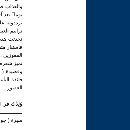
والعذاب في
يوما ً بعد 
يرددونه عل
ترانيم العبيد
تحدثت هذه
فاستنار متو
المعوزين .
تميز شعره 
وقصيدة ( ا
فائقة التأث
العصور .
وُلِدْتُ في 
ــــــــــــــــ
سيرة ( جون