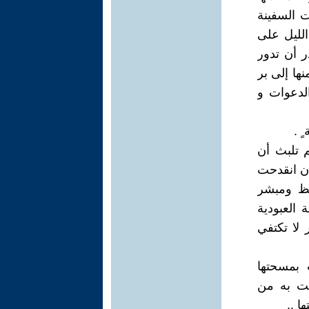
ت السفينة
الليل على
ر أن تدور
نها إلى بر
الدعوات و
 .
م تلبث أن
أن انقدحت
عظ ومبشر
 العبودية
 لا تكتفي
 بمسحتها
ِنت به من
ا ..