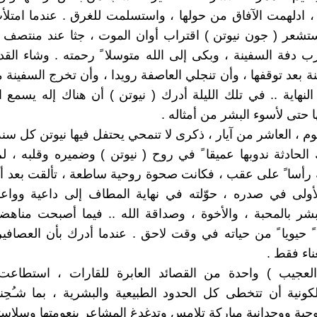
 ادلهمت الآفاق من حولها ، واستسلمت للغرق . عندما امتلأ
استشعر ( جون نيوتن ) اقتراب أوان الموت ، جثا عند منتصف 
رب دفة السفينة ، وبكى إلى الله متوسلا ً رحمته . وشاء القد
ة بعد توقفها ، وأن تنجلي العاصفة رويدا ، وأن تخرج السفينة م
النهاية .. في تلك الليلة أدرك ( نيوتن ) أن هناك إله يسمع 
 حتى لأسوء البشر من أمثاله .
م ، العاشر من آيار ، ذكرى لا تنمحي يحتفل فيها نيوتن كل سنة ٍ
لحادثة ندوبها عميقا ً في روح ( نيوتن ) وضميره وقلبه ، ل
 رأسا ً على عقب ، فكانت صحوة روحية ساطعة ، تألقت بعد 
لأولى في صدره ، حوّلته في نهاية المطاف إلى داعية ووا
بشر بالمحبة ، والأخوة ، وصداقة الله .. فيما أصبحت مناهضة
ً حيويا ً من حياته في وقت لاحق . عندما أدرك بأن العصافير
غناء فقط .
لعجيب ) واحدة من القصائد العابرة للقارات ، استطاعت
الكونية أن تتخطى كل الحدود الطبيعية والبشرية ، بما شـُح
ية ووجدانية مباركة تلامس وتدغدغ المشاعر بنعومتها وسلاسته