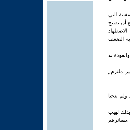
فينة التي
ع أن يصبح
 الاضطهاد
ليه الضعف
العودة به
ر ملتزم ٍ
. ولم ينجبا
ً بذلك لهيب
 مصائرهم