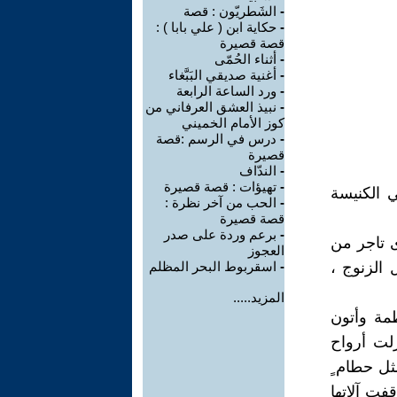
-
الشَطريّون : قصة
-
حكاية ابن ( علي بابا ) :
قصة قصيرة
-
أثناء الحُمّى
-
أغنية صديقي البَبَّغاء
-
ورد الساعة الرابعة
-
نبيذ العشق العرفاني من
كوز الأمام الخميني
-
درس في الرسم :قصة
قصيرة
-
الندّاف
-
تهيؤات : قصة قصيرة
ي الكنيسة
-
الحب من آخر نظرة :
قصة قصيرة
-
برعم وردة على صدر
ى تاجر من
العجوز
 الزنوج ،
-
اسقربوط البحر المظلم
المزيد.....
متلاطمة وأتون
زلت أرواح
مثل حطام ٍ
فت آلاتها