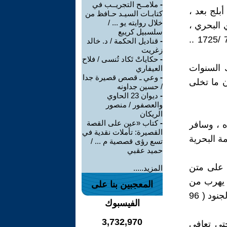
-
ملامــح التجريــب في
بلج بعد ،
كتابـات السيـد حـافظ من
خلال روايته يو ... /
 البحري ،
سلسبيل كريبع
وتخلق الأرباح الطائلة من تجارة الرقيق ، وُلد ( جون نيوتن ) في 24 / 7 /1725 ..
-
قناديل الحكمة / د. خالد
زغريت
-
حكاياتْ تَكاد تُنسى / فلاح
 السنوات
العيفاري
-
وعي ـ قصص قصيرة جدا
ن ما تخلى
/ حسين جداونه
-
ديوان 23 الحاوي
والعصفور / منصور
الريكان
-
كتاب «عين على القصة
ه ، وسافر
القصيرة: تأملات نقدية في
ة البحرية
تسع رؤى قصصية م ... /
حميد عقبي
 على متن
المزيد.....
، يهرب من
المعجبين بنا على
السفينة ، حيث يـُلقى القبض عليه ويجرد من رتبة الضابط ، ويـُجلد أمام الجنود ( 96
الفيسبوك
3,732,970
 حتى تعافى