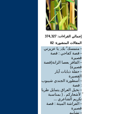
إجمالي القراءات: 374,327
المقالات المنشورة: 82
-
متمسك ٌ بك ِ يا عزيزتي
-
قصة كفاحي : قصة
قصيرة
-
القافز بعصا الزانة(قصة
قصيرة)
-
حفلة ذبابات آيار
القصيرة
-
أسطورة الجندي شيبوب
: قصة
-
نخيل العراق يتمايل طربا
ً لأشعاركم . ( بمناسبة
تكريم الشاعري ...
-
الفراشة الميتة : قصة
قصيرة
-
تشابيه