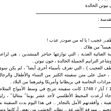
نيوتن الخالدة
ــــــــــــــــــــــــــــــــــــــــــــــــــــــــــــ
مقدسة :
ـــــــــ
طف ٍ عجيب ! يا له من صوت ٍ عذب !
تعيسا ً من هلاك .
ة الغنائية العذبة ، التي توارثتها حناجر المنشدين ، هي لراع
وشاعر الترانيم الجميلة الخالدة ، جون نيوتن .
طف العجيب ) ، التي تعرف بأسماء أخرى أيضا ً ، لم يكن سو
د ، حمل على متن سفينته الكثير من النساء والأطفال والرجال
زادات النخاسة في بريطانيا وأمريكا وغيرهما من البلاد .
في يوم 10 / آيار / 1748 كانت سفينته تترنح في وسط الأمواج ال
ء أرعدت المحيط الأطلسي لأحد عشر يوما ً متتاليا ً ، زل
فينة ، وأفقدتهم الأمل بالنجاة ٍ .. في هذا اليوم بدت السفينة 
جحيم .. ممزقة الأشرعة .. تطاير الخشب من بعض أركانها وتوق