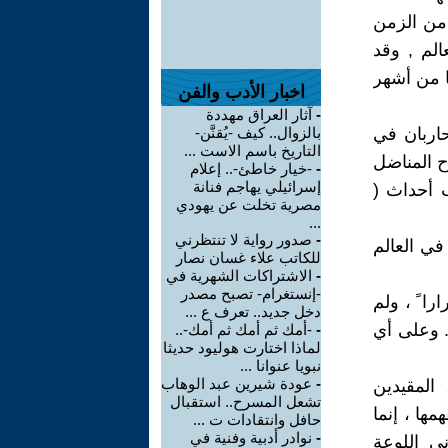
 من الزمن
الم , وقد
ها من أشهر
اخبار الأدب والفن
-
آثار العراق مهددة
حاربان في
بالزوال.. كيف -يُقنَّن-
التاريخ باسم الاست ...
ح المناضل
-
-خيار خاطئ-.. إعلام
إسرائيلي يهاجم فنانة
 أحداث (
مصرية تخلت عن يهودي
...
-
صدور رواية لا تنتظرني
في العالم
للكاتب علاء غسان نصار
-
الاشتراكات الشهرية في
-إنستغرام- تصبح مصدر
ا ً ، ولم
دخل جديد.. تعرف ع ...
. وعلى أي
-
-أمك ثم أمك ثم أمك-..
لماذا اختارت هوليود حديثا
نبويا عنوانا ...
-
عودة شيرين عبد الوهاب
المقيدين
تشعل المسرح.. استقبال
ها ، إنما
حافل وانتقادات ت ...
-
نوادر أدبية وفنية في
ني اللوعة