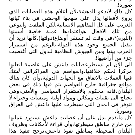
صوره!.
كل ذلك لايدعو للدهشة،لأن أعلام هذه العصابات الذي
يروج لأفعالها يدل على منهجها الوحشي في بناء كيانها
الغريب على كل المفاهيم الانسانية،لكن الملفت والنوعي
من تلك الافعال هواعتمادها عملة خاصة أسمتها
(الليرة)*،في وقت لم تستقر أوضاع(دولتها)،كأنها تريد أن
يتقبل الجميع وجود هذه الدولة،بالرغم من استمرار
الحرب بينها وبين الجيوش النظامية للدول التي أغتصبت
جزء من أراضيها!.
الى الآن لم تسيطرعصابات داعش على عاصمة لتعلنها
مركزاً لحكم خلافتها،والعواصم هي المراكزالتي تُسَكُ
فيها العملات بالاتفاق مع الجهات الدولية،وأن كان هناك
مواقع جغرافية خارج العواصم يتم فيها ذلك في بعض
البلدان،فانه محكوم بالاستقرار السياسي والأمني،وهي
تحتاج الى تقنيات ومكائن ومواد أولية ومنشآت وخبراء،لا
تتوفر في المدن التي سيطرت عليها داعش في العراق
وسوريا.
كل ماتقدم يدل على أن عصابت داعش تستورد عملتها
من خارج مناطق سيطرتها،وأن قراءة لأمكانات وظروف
البلدان المحيطة بمناطق نفوذ داعش،ترجح تنفيذ هذا