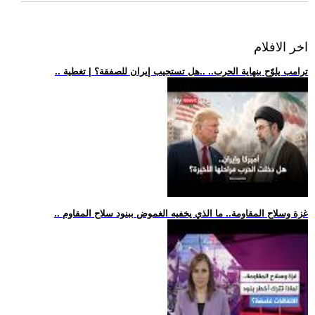
اخر الافلام
.. ترامب يلوّح بنهاية الحرب.. ..هل تستجيب إيران للصفقة؟ | تغطية
.. غزة وسلاح المقاومة.. ما الذي يخفيه الغموض ببنود سلاح المقاوم