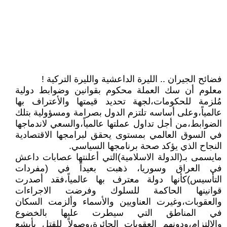
فضائح الجيران .. الليرة الداعشية والليرة التركية !
معلوم أن سك العملة محكوم بقوانين وضوابط دولية
مُلزمة للحكومات،لجهة تحديد قيمتها والأعتراف بها
عالمياً،وعلى أساسه تلتزم الدول بصرامة ومسؤولية بتلك
الضوابط،من أجل تداول عملتها عالمياً،والسعي لاندماجها
في السوق العالمي بمستوى يحقق لبرامجها الاقتصادية
النجاح الذي يؤكد صحة برنامجها السياسي.
مايسمى بـ(الدولة الاسلامية)التي أعلنتها عصابات داعش
في العراق وسوريا، ذهبت بعيداً في (مفردات
التأسيس)كأنها دولة معترف بها عالمياً،فقد أصدرت
قوانينها الحاكمة للسلوك وفرضت الاجراءات
والعقوبات،وغيرت العناويين والأسماء وألزمت السكان
في المناطق التي سيطرت عليها بالخضوع
والالتزام،ودونهم العقوبات الجائرة،وصولاً للقتل بأبشع