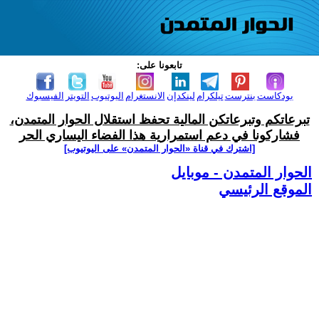
تابعونا على:
بودكاست
بنترست
تيلكرام
لينكدإن
الانستغرام
اليوتيوب
التويتر
الفيسبوك
تبرعاتكم وتبرعاتكن المالية تحفظ استقلال الحوار المتمدن،
فشاركونا في دعم استمرارية هذا الفضاء اليساري الحر
[اشترك في قناة ‫«الحوار المتمدن» على اليوتيوب]
الحوار المتمدن - موبايل
الموقع الرئيسي