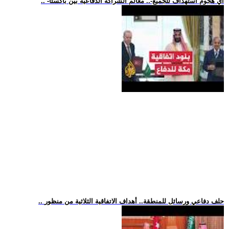
.. -أي هجوم استهداف للجميع-.. معالم الشراكة الدفاعية بين باكستا
.. حلف دفاعي ورسائل للمنطقة.. أهداف الاتفاقية الثلاثية من منظور