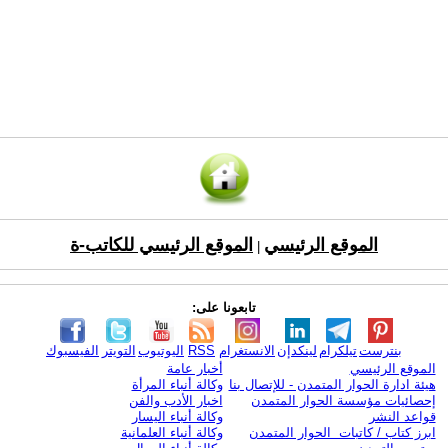
الموقع الرئيسي
الموقع الرئيسي للكاتب-ة
|
تابعونا على:
بنترست
تيلكرام
لينكدإن
الانستغرام
RSS
اليوتيوب
التويتر
الفيسبوك
الموقع الرئيسي
أخبار عامة
هيئة ادارة الحوار المتمدن - للإتصال بنا
وكالة أنباء المرأة
إحصائيات مؤسسة الحوار المتمدن
اخبار الأدب والفن
قواعد النشر
وكالة أنباء اليسار
ابرز كتاب / كاتبات الحوار المتمدن
وكالة أنباء العلمانية