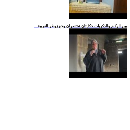
.. بين الركام والذكريات حكايتان تختصران وجع زوطر الغربية