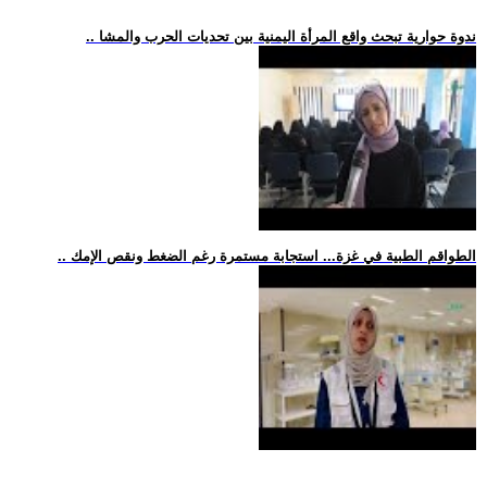
.. ندوة حوارية تبحث واقع المرأة اليمنية بين تحديات الحرب والمشا
.. الطواقم الطبية في غزة... استجابة مستمرة رغم الضغط ونقص الإمك