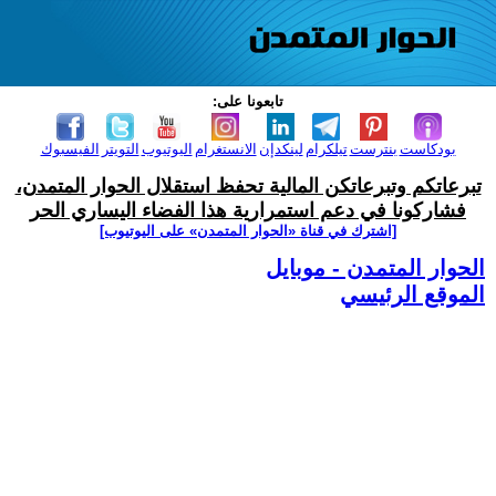
تابعونا على:
بودكاست
بنترست
تيلكرام
لينكدإن
الانستغرام
اليوتيوب
التويتر
الفيسبوك
تبرعاتكم وتبرعاتكن المالية تحفظ استقلال الحوار المتمدن،
فشاركونا في دعم استمرارية هذا الفضاء اليساري الحر
[اشترك في قناة ‫«الحوار المتمدن» على اليوتيوب]
الحوار المتمدن - موبايل
الموقع الرئيسي