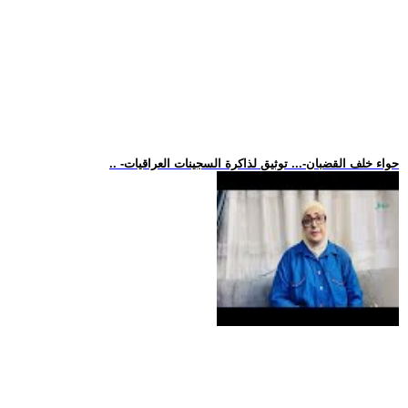
.. -حواء خلف القضبان-... توثيق لذاكرة السجينات العراقيات