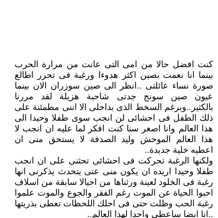
كنت افضل حالا من امى التى عانت من مرارة الحرب
بينما انا نعمت بصين اكثر هدوءا ورغبة فى تحرر اطالع
صورة نساء عائلتى ..انظر الى صين سوزران الان بينما
عيون صين سونج جدتى شاحبة هزيلة لقد مررنا
بالكثير..وبرغم السخط الذى بداخلى الا اننى مطمئنة على
ذلك الطفل فى احشائى لن انجب سوى طفلا وحيدا الى
هذا العالم وانا اصغر سنا كنت افكر لما عليه ان انجب لا
هذا العالم الموحش وليد الصدفة لا يستحق منى ان
اعطيه خلية جديدة..
ولكنها الرغبة تحركت فى احشائى تحثنى على ان انجب
طفلا وحيدا اريده ان يكون منى عنى يتحدث يذكرنى انها
رغبة فى الخلود لعينة ورثناها من اجيالا سابقة من اسلاف
احبوا الحياة عن الموت رغم الفقر والجوع والموت علموا
رغبة الحب وظلت حتى فى احلك اللحظات تعطى بذريتها
..انا ايضا ساعطى واحدا لهذا العالم..