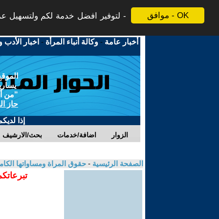
موافق - OK
لتوفير افضل خدمة لكم ولتسهيل عملي
أخبار عامة
-
وكالة أنباء المرأة
-
اخبار الأدب و
الموقع
يسارية
"من أج
حاز ال
إذا لديك
الزوار
اضافة/خدمات
بحث/الارشيف
الصفحة الرئيسية
-
حقوق المراة ومساواتها الكام
تبرعاتكم