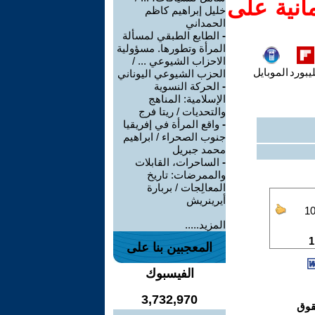
انية على
خليل إبراهيم كاظم
الحمداني
-
الطابع الطبقي لمسألة
المرأة وتطورها. مسؤولية
الاحزاب الشيوعي ... /
يبورد
الموبايل
الحزب الشيوعي اليوناني
-
الحركة النسوية
الإسلامية: المناهج
والتحديات / ريتا فرج
-
واقع المرأة في إفريقيا
جنوب الصحراء / ابراهيم
محمد جبريل
-
الساحرات، القابلات
والممرضات: تاريخ
المعالِجات / بربارة
أيرينريش
المزيد.....
المعجبين بنا على
الفيسبوك
3,732,970