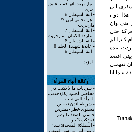
-
مارجريت انها فقط عايدة
سفرى الى
اخرى
 هذا دون
-
ابنة الشيطان 8
-
هل تحبنى امى ؟!
 منى وان
مارجريت
-
ابنة الشيطان 7
حركة حتى
-
عازفة الكمان ..مارجريت
 كثيرا لم
-
ابنة الشيطان 6
-
عايدة شهيدة الحلم !!
 زدت عدة
-
ابنة الشيطان 5
يتى اقصد
المزيد.....
ان تفهمنى
بينما انا
وكالة أنباء المرأة
-
سرديات ما لا يكتب في
محاضر الجنود (10) جدتي:
المرأة التي سب ...
-
شرطة لندن تخفض
مستوى خطر -مفترس
جنسي- لضعف البصر
Transl
فيرتكب 3 جر ...
-
المملكة المتحدة: نساء
يروين لبي بي سي قصص