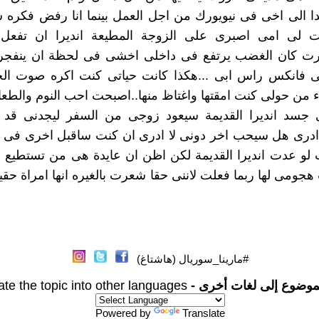
ا الى اخى فى نيويورك من اجل العمل بينما انا رفض فكره 
ت لى امى اصبرى على الزوجة المطيعة انديرا ان تفعل
رت كان الغضب يرتفع فى داخلى اخشى فى لحظة ان ينفجر
ى فانكس راس ابى ...هكذا كانت حياتى كنت اكره صوت ال
ء من حولى كنت امقتها واغتاظ منها..اصبحت احب النوم والطعام
جسد انديرا القديمة سيعود زوجى من السفر ليجدنى قد
 ادرى هل سيحب اخر دونى لا ادرى ان كنت ساقبل اخرى فى ب
ت لو عدت انديرا القديمة لكن اظن ان عايدة هى من تستطيع 
جومى لها ربما فعلت لاننى حقا شعرت بالغيره انها امراة حقيقة 
#مارينا_سوريال (هاشتاغ)
موضوع إلى لغات أخرى -
ate the topic into other languages
Powered by
Translate