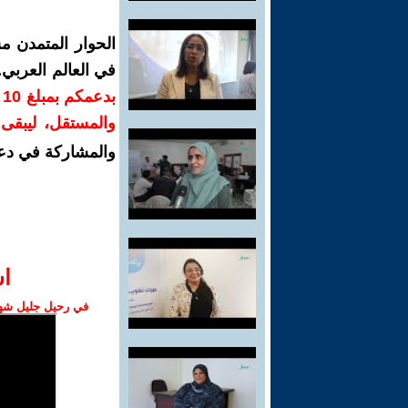
الحوار المتمدن م
في العالم العربي
ب
والمستقل، ليبقى ص
والمشاركة في دع
ا‫
في رحيل جليل شهبا