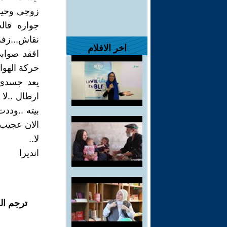
زوجى وحيد
جواره قال
نقاش...زف
اخر الافلام
افقد صواب
حركة الهوا
يعد جسدى 
ارطال ..لا
بيته ..ودد
الان عجيب ه
لا..
انديرا
ترجم ال