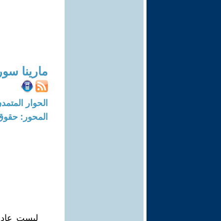
مارينا سور
الحوار المتمدن-العدد: 4965 - 15
المحور: حقوق 
ليست عادل