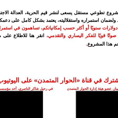
شروع تطوعي مستقل يسعى لنشر قيم الحرية، العدالة الاجتم
. ولضمان استمراره واستقلاليته، يعتمد بشكل كامل على دعمك
دعمكم بمبلغ 10 دولارات سنويًا أو أكثر حسب إمكانياتكم، تساهمون في استم
وتًا قويًا للفكر اليساري والتقدمي
،
انقر هنا للاطلاع على 
م هذا المشروع
.
شترك في قناة «الحوار المتمدن» على اليوتيوب
ز، عضو هيئة إدارة الحوار المتمدن
في رحيل شاكر الناصري، أحد مؤسسي 