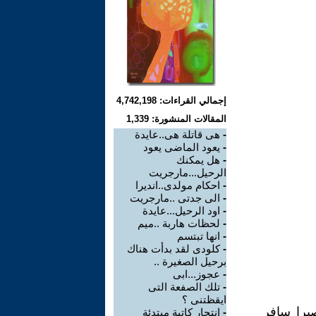
إجمالي القراءات: 4,742,198
المقالات المنشورة: 1,339
-
هى قاتلة هى..عايدة
-
يعود الماضى يعود
-
هل يمكنك
الرحيل...مارجريت
-
احكام مولدى..انديرا
-
الى جدتى ..مارجريت
-
اود الرحيل...عايدة
-
لحظات هاربة ..ميم
-
انها تبتسم
-
كلودى لقد بدأت هناك
برحيل الصغيرة ..
-
عجوز...ابى
-
تلك الصفعة التى
ايقظتنى ؟
برا سافر
-
انتحار كاتبة مبتدئة