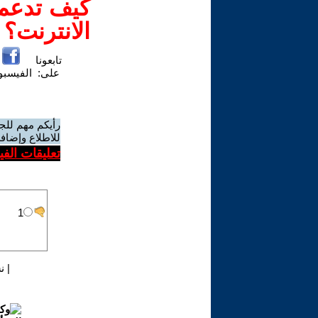
كيف تدعم-
الانترنت؟
تابعونا
على:
الفيسب
رأيكم مهم للج
للاطلاع وإضافة
تعليقات الف
|
ن