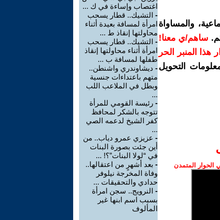
اغتصاب وإساءة في ك ...
-
التشيك.. قطار يسحب
اعية، والمساواة
امرأة لمسافة بعيدة أثناء
محاولتها إنقاذ ط ...
م.
ساهم/ي معنا!
-
التشيك.. قطار يسحب
امرأة أثناء محاولتها إنقاذ
رار هذا المنبر الحر
طفلها لمسافة ب ...
معلومات التحويل
-
ديشاوندري واشنطن..
متهم باعتداءات جنسية
وبطل في الملاعب اللب
...
-
رئيسة القومي للمرأة
تتوجه بالشكر لمحافظ
كفر الشيخ لدعمه الصي
...
-
عزيزي عمرو دياب.. من
أين جئت بصورة البنات
في “لولا البنات”؟! ...
-
بعد أشهرٍ من اعتقالها..
الحوار المتمدن
وفاة المخرجة نيلوفر
حدادي والتحقيقات ...
-
النرويج.. سجن امرأة
بسبب اسم ابنها غير
المألوف