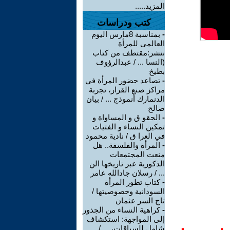
المزيد.....
كتب ودراسات
-
بمناسبة 8مارس اليوم
العالمى للمرأة
ننشر:مقتطف من كتاب
(النسا ... / عبدالرؤوف
بطيخ
-
تصاعد حضور المرأة في
مراكز صنع القرار، تجربة
الدنمارك أنموذج ... / بيان
صالح
-
الحقو ق و المساواة و
تمكين النساء و الفتيات
في العرا ق / نادية محمود
-
المرأة والفلسفة.. هل
منعت المجتمعات
الذكورية عبر تاريخها الن
... / رسلان جادالله عامر
-
كتاب تطور المرأة
السودانية وخصوصيتها /
تاج السر عثمان
-
كراهية النساء من الجذور
إلى المواجهة: استكشاف
شامل للسياقات، ... /