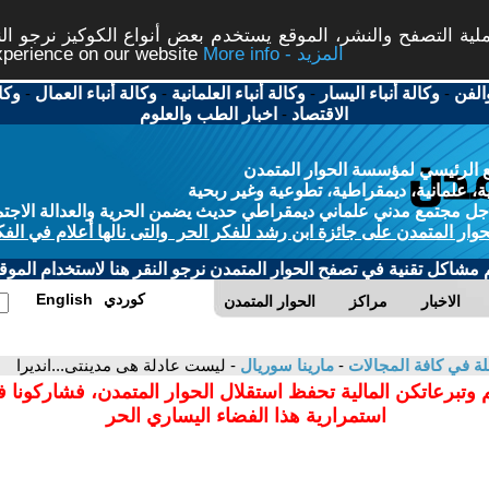
ة التصفح والنشر، الموقع يستخدم بعض أنواع الكوكيز نرجو النق
More info - المزيد
experience on our website
الفن
-
وكالة أنباء اليسار
-
وكالة أنباء العلمانية
-
وكالة أنباء العمال
-
وكا
الاقتصاد
-
اخبار الطب والعلوم
 الرئيسي لمؤسسة الحوار المتمدن
، علمانية، ديمقراطية، تطوعية وغير ربحية
ل مجتمع مدني علماني ديمقراطي حديث يضمن الحرية والعدالة الاجتم
حوار المتمدن على جائزة ابن رشد للفكر الحر والتى نالها أعلام في الفك
م مشاكل تقنية في تصفح الحوار المتمدن نرجو النقر هنا لاستخدام الموقع
كوردي
English
الاخبار
مراكز
الحوار المتمدن
لة في كافة المجالات
-
مارينا سوريال
- ليست عادلة هى مدينتى...انديرا
 وتبرعاتكن المالية تحفظ استقلال الحوار المتمدن، فشاركونا 
استمرارية هذا الفضاء اليساري الحر